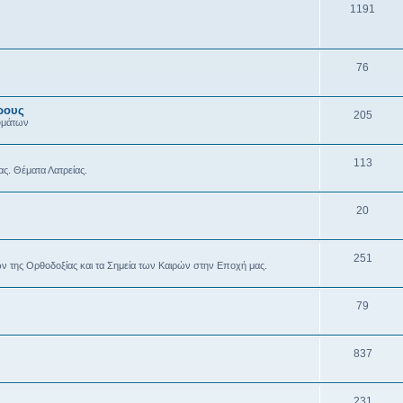
1191
76
ρους
205
υμάτων
113
ας. Θέματα Λατρείας.
20
251
ών της Ορθοδοξίας και τα Σημεία των Καιρών στην Εποχή μας.
79
837
231