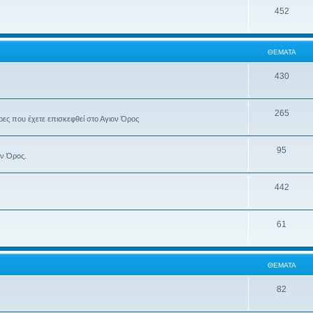
452
ΘΈΜΑΤΑ
430
265
έρες που έχετε επισκεφθεί στο Αγιον Όρος
95
ον Όρος.
442
61
ΘΈΜΑΤΑ
82