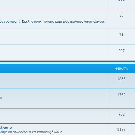
33
ους χρόνους
,
Εκκλησιαστική ιστορία κατά τους πρώτους Αποστολικούς
71
207
ΘΈΜΑΤΑ
1855
1762
ία
702
φέρουν
1187
ύουμε ότι ενδιαφέρουν και κάποιους άλλους.