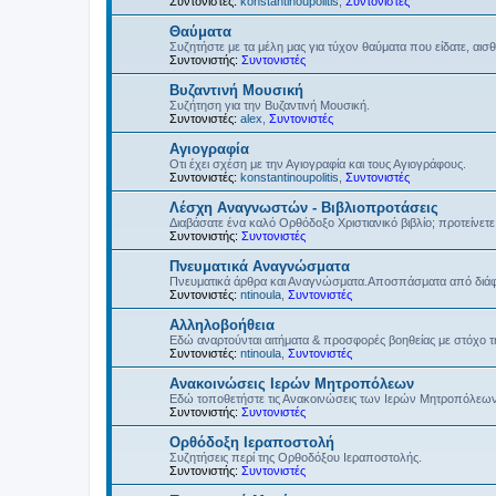
Συντονιστές:
konstantinoupolitis
,
Συντονιστές
Θαύματα
Συζητήστε με τα μέλη μας για τύχον θαύματα που είδατε, αισ
Συντονιστής:
Συντονιστές
Βυζαντινή Μουσική
Συζήτηση για την Βυζαντινή Μουσική.
Συντονιστές:
alex
,
Συντονιστές
Αγιογραφία
Οτι έχει σχέση με την Αγιογραφία και τους Αγιογράφους.
Συντονιστές:
konstantinoupolitis
,
Συντονιστές
Λέσχη Αναγνωστών - Βιβλιοπροτάσεις
Διαβάσατε ένα καλό Ορθόδοξο Χριστιανικό βιβλίο; προτείνετε 
Συντονιστής:
Συντονιστές
Πνευματικά Αναγνώσματα
Πνευματικά άρθρα και Αναγνώσματα.Αποσπάσματα από διάφο
Συντονιστές:
ntinoula
,
Συντονιστές
Αλληλοβοήθεια
Εδώ αναρτούνται αιτήματα & προσφορές βοηθείας με στόχο 
Συντονιστές:
ntinoula
,
Συντονιστές
Ανακοινώσεις Ιερών Μητροπόλεων
Εδώ τοποθετήστε τις Ανακοινώσεις των Ιερών Μητροπόλεω
Συντονιστής:
Συντονιστές
Ορθόδοξη Ιεραποστολή
Συζητήσεις περί της Ορθοδόξου Ιεραποστολής.
Συντονιστής:
Συντονιστές