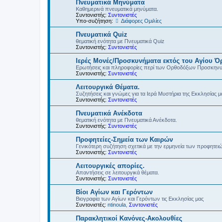
Πνευματικά Μηνύματα
Καθημερινά πνευματικά μηνύματα.
Συντονιστής:
Συντονιστές
Υπο-συζήτηση:
Διάφορες Ομιλίες
Πνευματικά Quiz
θεματική ενότητα με Πνευματικά Quiz
Συντονιστής:
Συντονιστές
Ιερές Μονές/Προσκυνήματα εκτός του Αγίου Ό
Ερωτήσεις και πληροφορίες περί των Ορθοδόξων Προσκην
Συντονιστής:
Συντονιστές
Λειτουργικά Θέματα.
Συζητήσεις και γνώμες για τα Ιερά Μυστήρια της Εκκλησίας μ
Συντονιστής:
Συντονιστές
Πνευματικά Ανέκδοτα
θεματική ενότητα με Πνευματικά Ανέκδοτα.
Συντονιστής:
Συντονιστές
Προφητείες-Σημεία των Καιρών
Γενικότερη συζήτηση σχετικά με την ερμηνεία των προφητει
Συντονιστής:
Συντονιστές
Λειτουργικές απορίες.
Απαντήσεις σε λειτουργικά θέματα.
Συντονιστής:
Συντονιστές
Βίοι Αγίων και Γερόντων
Βιογραφία των Αγίων και Γερόντων τις Εκκλησίας μας
Συντονιστές:
ntinoula
,
Συντονιστές
Παρακλητικοί Κανόνες-Ακολουθίες