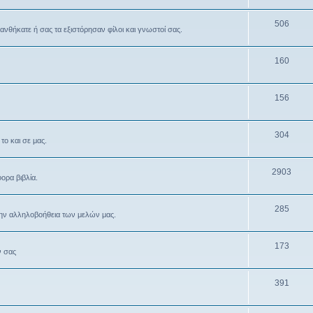
506
θανθήκατε ή σας τα εξιστόρησαν φίλοι και γνωστοί σας.
160
156
304
το και σε μας.
2903
ρα βιβλία.
285
την αλληλοβοήθεια των μελών μας.
173
ν σας
391