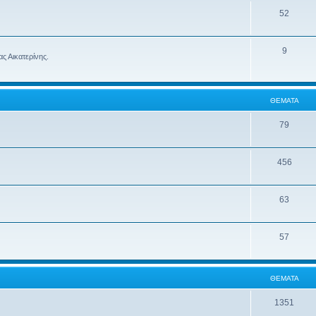
52
9
ς Αικατερίνης.
ΘΈΜΑΤΑ
79
456
63
57
ΘΈΜΑΤΑ
1351