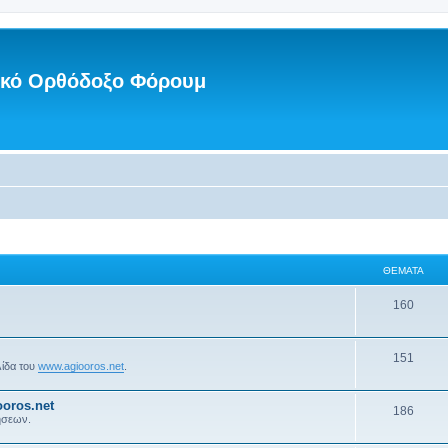
νικό Ορθόδοξο Φόρουμ
ΘΈΜΑΤΑ
160
151
λίδα του
www.agiooros.net
.
oros.net
186
ήσεων.