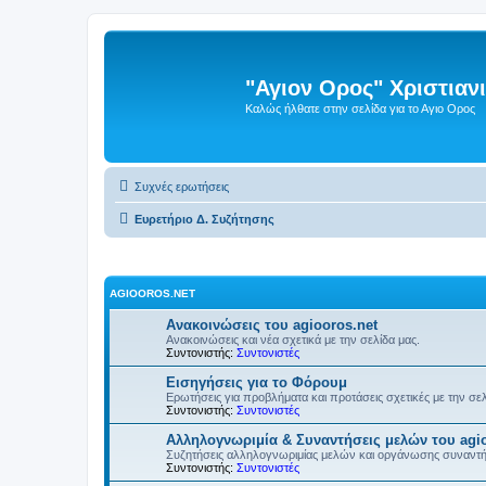
"Αγιον Ορος" Χριστια
Καλώς ήλθατε στην σελίδα για το Αγιο Ορος
Συχνές ερωτήσεις
Ευρετήριο Δ. Συζήτησης
AGIOOROS.NET
Ανακοινώσεις του agiooros.net
Ανακοινώσεις και νέα σχετικά με την σελίδα μας.
Συντονιστής:
Συντονιστές
Εισηγήσεις για το Φόρουμ
Ερωτήσεις για προβλήματα και προτάσεις σχετικές με την σε
Συντονιστής:
Συντονιστές
Αλληλογνωριμία & Συναντήσεις μελών του agio
Συζητήσεις αλληλογνωριμίας μελών και οργάνωσης συναντ
Συντονιστής:
Συντονιστές