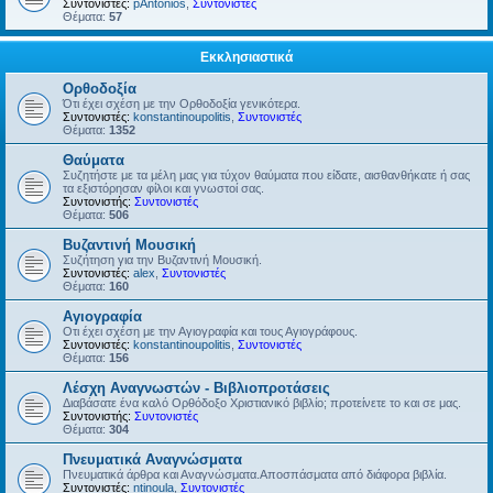
Συντονιστές:
pAntonios
,
Συντονιστές
Θέματα:
57
Εκκλησιαστικά
Ορθοδοξία
Ότι έχει σχέση με την Ορθοδοξία γενικότερα.
Συντονιστές:
konstantinoupolitis
,
Συντονιστές
Θέματα:
1352
Θαύματα
Συζητήστε με τα μέλη μας για τύχον θαύματα που είδατε, αισθανθήκατε ή σας
τα εξιστόρησαν φίλοι και γνωστοί σας.
Συντονιστής:
Συντονιστές
Θέματα:
506
Βυζαντινή Μουσική
Συζήτηση για την Βυζαντινή Μουσική.
Συντονιστές:
alex
,
Συντονιστές
Θέματα:
160
Αγιογραφία
Οτι έχει σχέση με την Αγιογραφία και τους Αγιογράφους.
Συντονιστές:
konstantinoupolitis
,
Συντονιστές
Θέματα:
156
Λέσχη Αναγνωστών - Βιβλιοπροτάσεις
Διαβάσατε ένα καλό Ορθόδοξο Χριστιανικό βιβλίο; προτείνετε το και σε μας.
Συντονιστής:
Συντονιστές
Θέματα:
304
Πνευματικά Αναγνώσματα
Πνευματικά άρθρα και Αναγνώσματα.Αποσπάσματα από διάφορα βιβλία.
Συντονιστές:
ntinoula
,
Συντονιστές