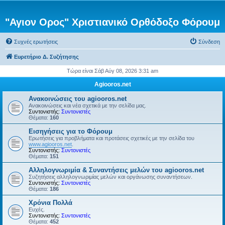
"Αγιον Ορος" Χριστιανικό Ορθόδοξο Φόρουμ
Συχνές ερωτήσεις
Σύνδεση
Ευρετήριο Δ. Συζήτησης
Τώρα είναι Σάβ Αύγ 08, 2026 3:31 am
Agiooros.net
Ανακοινώσεις του agiooros.net
Ανακοινώσεις και νέα σχετικά με την σελίδα μας.
Συντονιστής:
Συντονιστές
Θέματα:
160
Εισηγήσεις για το Φόρουμ
Ερωτήσεις για προβλήματα και προτάσεις σχετικές με την σελίδα του
www.agiooros.net
.
Συντονιστής:
Συντονιστές
Θέματα:
151
Αλληλογνωριμία & Συναντήσεις μελών του agiooros.net
Συζητήσεις αλληλογνωριμίας μελών και οργάνωσης συναντήσεων.
Συντονιστής:
Συντονιστές
Θέματα:
186
Χρόνια Πολλά
Ευχές.
Συντονιστής:
Συντονιστές
Θέματα:
452