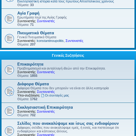
Εκκλησιαστική ιστορία κατά τους πρώτους Αποστολικούς χρόνους
Θέματα:
33
Αγία Γραφή
Ερωτήματα περί της Αγίας Γραφής
Συντονιστής:
Συντονιστές
Θέματα:
71
Πνευματικά Θέματα
Γενικά Πνευματικά Θέματα
Συντονιστές:
konstantinoupolitis
,
Συντονιστές
Θέματα:
207
Γενικές Συζητήσεις
Επικαιρότητα
Προβληματισμοί και ανταλλαγή ιδεών από την Επικαιρότητα.
Συντονιστής:
Συντονιστές
Θέματα:
1855
Διάφορα Θέματα
Διάφορα Θέματα που δεν μπορούν να είναι σε άλλη κατηγορία
Συντονιστής:
Συντονιστές
Υπο-συζήτηση:
Οι συνταγές μας
Θέματα:
1762
Εκκλησιαστική Επικαιρότητα
Συντονιστής:
Συντονιστές
Θέματα:
702
Σελίδες που ανακαλύψαμε και ίσως σας ενδιαφέρουν
Διάφορες σελίδες που ανακαλύψαμε εμείς, ή εσείς, και πιστεύουμε ότι
ενδιαφέρουν και κάποιους άλλους.
Συντονιστής:
Συντονιστές