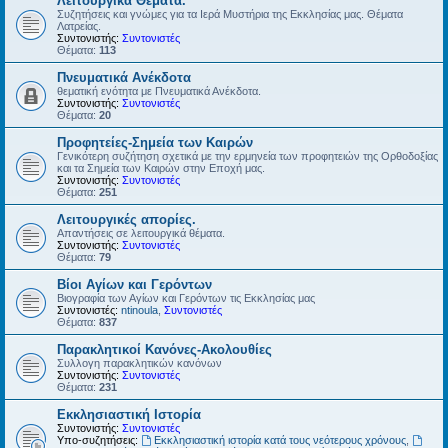
Λειτουργικά Θέματα.
Συζητήσεις και γνώμες για τα Ιερά Μυστήρια της Εκκλησίας μας. Θέματα
Λατρείας.
Συντονιστής:
Συντονιστές
Θέματα:
113
Πνευματικά Ανέκδοτα
θεματική ενότητα με Πνευματικά Ανέκδοτα.
Συντονιστής:
Συντονιστές
Θέματα:
20
Προφητείες-Σημεία των Καιρών
Γενικότερη συζήτηση σχετικά με την ερμηνεία των προφητειών της Ορθοδοξίας
και τα Σημεία των Καιρών στην Εποχή μας.
Συντονιστής:
Συντονιστές
Θέματα:
251
Λειτουργικές απορίες.
Απαντήσεις σε λειτουργικά θέματα.
Συντονιστής:
Συντονιστές
Θέματα:
79
Βίοι Αγίων και Γερόντων
Βιογραφία των Αγίων και Γερόντων τις Εκκλησίας μας
Συντονιστές:
ntinoula
,
Συντονιστές
Θέματα:
837
Παρακλητικοί Κανόνες-Ακολουθίες
Συλλογη παρακλητικών κανόνων
Συντονιστής:
Συντονιστές
Θέματα:
231
Εκκλησιαστική Ιστορία
Συντονιστής:
Συντονιστές
Υπο-συζητήσεις:
Εκκλησιαστική ιστορία κατά τους νεότερους χρόνους
,