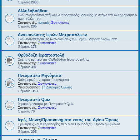
Θέματα:
2903
Αλληλοβοήθεια
Εδώ αναρτούνται αιτήματα & προσφορές βοηθείας με στόχο την αλληλοβοήθεια
των μελών μας.
Συντονιστές:
ntinoula
,
Συντονιστές
Θέματα:
285
Ανακοινώσεις Ιερών Μητροπόλεων
Εδώ τοποθετήστε τις Ανακοινώσεις των Ιερών Μητροπόλεων σας
Συντονιστής:
Συντονιστές
Θέματα:
173
Ορθόδοξη Ιεραποστολή
Συζητήσεις περί της Ορθοδόξου Ιεραποστολής.
Συντονιστής:
Συντονιστές
Θέματα:
391
Πνευματικά Μηνύματα
Καθημερινά πνευματικά μηνύματα.
Συντονιστής:
Συντονιστές
Υπο-συζήτηση:
Διάφορες Ομιλίες
Θέματα:
1191
Πνευματικά Quiz
θεματική ενότητα με Πνευματικά Quiz
Συντονιστής:
Συντονιστές
Θέματα:
76
Ιερές Μονές/Προσκυνήματα εκτός του Αγίου Όρους
Ερωτήσεις και πληροφορίες περί των Ορθοδόξων Προσκηνυμάτων
Συντονιστής:
Συντονιστές
Θέματα:
205