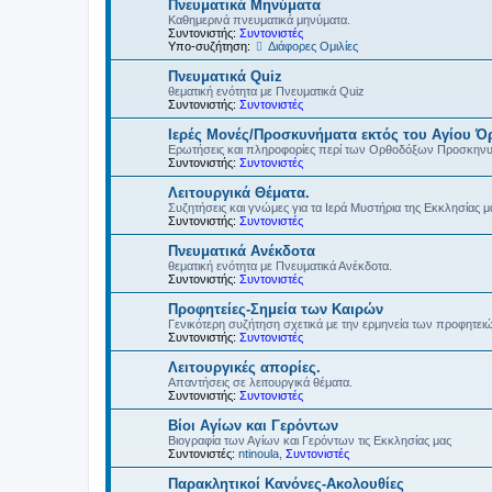
Πνευματικά Μηνύματα
Καθημερινά πνευματικά μηνύματα.
Συντονιστής:
Συντονιστές
Υπο-συζήτηση:
Διάφορες Ομιλίες
Πνευματικά Quiz
θεματική ενότητα με Πνευματικά Quiz
Συντονιστής:
Συντονιστές
Ιερές Μονές/Προσκυνήματα εκτός του Αγίου Ό
Ερωτήσεις και πληροφορίες περί των Ορθοδόξων Προσκην
Συντονιστής:
Συντονιστές
Λειτουργικά Θέματα.
Συζητήσεις και γνώμες για τα Ιερά Μυστήρια της Εκκλησίας μ
Συντονιστής:
Συντονιστές
Πνευματικά Ανέκδοτα
θεματική ενότητα με Πνευματικά Ανέκδοτα.
Συντονιστής:
Συντονιστές
Προφητείες-Σημεία των Καιρών
Γενικότερη συζήτηση σχετικά με την ερμηνεία των προφητει
Συντονιστής:
Συντονιστές
Λειτουργικές απορίες.
Απαντήσεις σε λειτουργικά θέματα.
Συντονιστής:
Συντονιστές
Βίοι Αγίων και Γερόντων
Βιογραφία των Αγίων και Γερόντων τις Εκκλησίας μας
Συντονιστές:
ntinoula
,
Συντονιστές
Παρακλητικοί Κανόνες-Ακολουθίες