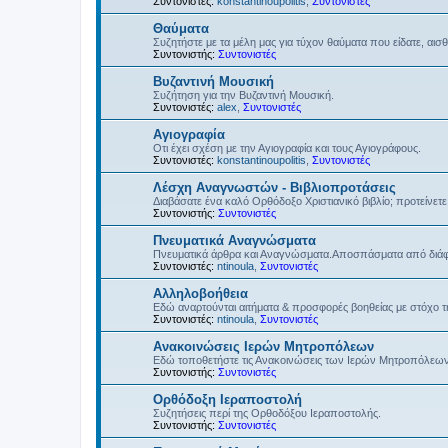
Συντονιστές:
konstantinoupolitis
,
Συντονιστές
Θαύματα
Συζητήστε με τα μέλη μας για τύχον θαύματα που είδατε, αισ
Συντονιστής:
Συντονιστές
Βυζαντινή Μουσική
Συζήτηση για την Βυζαντινή Μουσική.
Συντονιστές:
alex
,
Συντονιστές
Αγιογραφία
Οτι έχει σχέση με την Αγιογραφία και τους Αγιογράφους.
Συντονιστές:
konstantinoupolitis
,
Συντονιστές
Λέσχη Αναγνωστών - Βιβλιοπροτάσεις
Διαβάσατε ένα καλό Ορθόδοξο Χριστιανικό βιβλίο; προτείνετε 
Συντονιστής:
Συντονιστές
Πνευματικά Αναγνώσματα
Πνευματικά άρθρα και Αναγνώσματα.Αποσπάσματα από διάφο
Συντονιστές:
ntinoula
,
Συντονιστές
Αλληλοβοήθεια
Εδώ αναρτούνται αιτήματα & προσφορές βοηθείας με στόχο 
Συντονιστές:
ntinoula
,
Συντονιστές
Ανακοινώσεις Ιερών Μητροπόλεων
Εδώ τοποθετήστε τις Ανακοινώσεις των Ιερών Μητροπόλεω
Συντονιστής:
Συντονιστές
Ορθόδοξη Ιεραποστολή
Συζητήσεις περί της Ορθοδόξου Ιεραποστολής.
Συντονιστής:
Συντονιστές