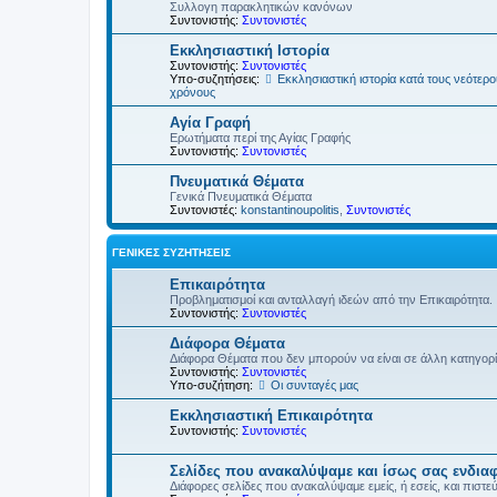
Συλλογη παρακλητικών κανόνων
Συντονιστής:
Συντονιστές
Εκκλησιαστική Ιστορία
Συντονιστής:
Συντονιστές
Υπο-συζητήσεις:
Εκκλησιαστική ιστορία κατά τους νεότερ
χρόνους
Αγία Γραφή
Ερωτήματα περί της Αγίας Γραφής
Συντονιστής:
Συντονιστές
Πνευματικά Θέματα
Γενικά Πνευματικά Θέματα
Συντονιστές:
konstantinoupolitis
,
Συντονιστές
ΓΕΝΙΚΈΣ ΣΥΖΗΤΉΣΕΙΣ
Επικαιρότητα
Προβληματισμοί και ανταλλαγή ιδεών από την Επικαιρότητα.
Συντονιστής:
Συντονιστές
Διάφορα Θέματα
Διάφορα Θέματα που δεν μπορούν να είναι σε άλλη κατηγορ
Συντονιστής:
Συντονιστές
Υπο-συζήτηση:
Οι συνταγές μας
Εκκλησιαστική Επικαιρότητα
Συντονιστής:
Συντονιστές
Σελίδες που ανακαλύψαμε και ίσως σας ενδια
Διάφορες σελίδες που ανακαλύψαμε εμείς, ή εσείς, και πιστε