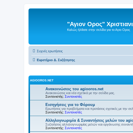
"Αγιον Ορος" Χριστια
Καλώς ήλθατε στην σελίδα για το Αγιο Ορος
Συχνές ερωτήσεις
Ευρετήριο Δ. Συζήτησης
AGIOOROS.NET
Ανακοινώσεις του agiooros.net
Ανακοινώσεις και νέα σχετικά με την σελίδα μας.
Συντονιστής:
Συντονιστές
Εισηγήσεις για το Φόρουμ
Ερωτήσεις για προβλήματα και προτάσεις σχετικές με την σε
Συντονιστής:
Συντονιστές
Αλληλογνωριμία & Συναντήσεις μελών του agio
Συζητήσεις αλληλογνωριμίας μελών και οργάνωσης συναντ
Συντονιστής:
Συντονιστές