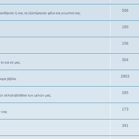
506
θανθήκατε ή σας τα εξιστόρησαν φίλοι και γνωστοί σας.
160
156
304
το και σε μας.
2903
ρα βιβλία.
285
την αλληλοβοήθεια των μελών μας.
173
ν σας
391