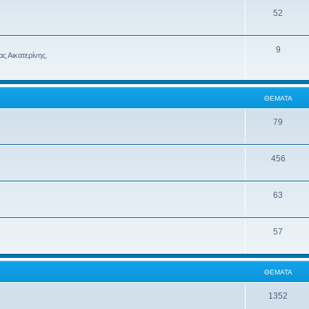
52
9
ς Αικατερίνης.
ΘΈΜΑΤΑ
79
456
63
57
ΘΈΜΑΤΑ
1352