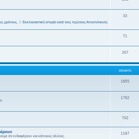
33
ους χρόνους
,
Εκκλησιαστική ιστορία κατά τους πρώτους Αποστολικούς
71
207
ΘΈΜΑΤΑ
1855
1762
ία
702
φέρουν
1187
ύουμε ότι ενδιαφέρουν και κάποιους άλλους.