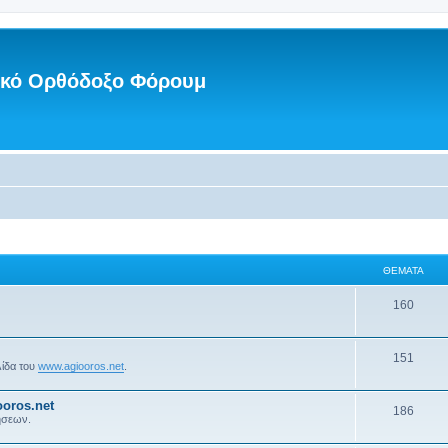
νικό Ορθόδοξο Φόρουμ
ΘΈΜΑΤΑ
160
151
λίδα του
www.agiooros.net
.
oros.net
186
ήσεων.