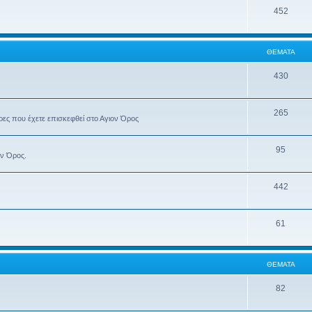
452
ΘΈΜΑΤΑ
430
265
έρες που έχετε επισκεφθεί στο Αγιον Όρος
95
ον Όρος.
442
61
ΘΈΜΑΤΑ
82