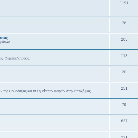
1191
76
ρους
205
υμάτων
113
ας. Θέματα Λατρείας.
20
251
ών της Ορθοδοξίας και τα Σημεία των Καιρών στην Εποχή μας.
79
837
231