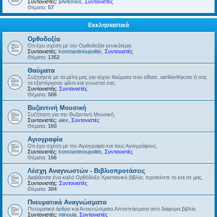
Συντονιστές:
pAntonios
,
Συντονιστές
Θέματα:
57
Εκκλησιαστικά
Ορθοδοξία
Ότι έχει σχέση με την Ορθοδοξία γενικότερα.
Συντονιστές:
konstantinoupolitis
,
Συντονιστές
Θέματα:
1352
Θαύματα
Συζητήστε με τα μέλη μας για τύχον θαύματα που είδατε, αισθανθήκατε ή σας
τα εξιστόρησαν φίλοι και γνωστοί σας.
Συντονιστής:
Συντονιστές
Θέματα:
506
Βυζαντινή Μουσική
Συζήτηση για την Βυζαντινή Μουσική.
Συντονιστές:
alex
,
Συντονιστές
Θέματα:
160
Αγιογραφία
Οτι έχει σχέση με την Αγιογραφία και τους Αγιογράφους.
Συντονιστές:
konstantinoupolitis
,
Συντονιστές
Θέματα:
156
Λέσχη Αναγνωστών - Βιβλιοπροτάσεις
Διαβάσατε ένα καλό Ορθόδοξο Χριστιανικό βιβλίο; προτείνετε το και σε μας.
Συντονιστής:
Συντονιστές
Θέματα:
304
Πνευματικά Αναγνώσματα
Πνευματικά άρθρα και Αναγνώσματα.Αποσπάσματα από διάφορα βιβλία.
Συντονιστές:
ntinoula
,
Συντονιστές