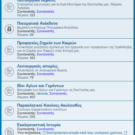
Λειτουργικά Θέματα.
Συζητήσεις και γνώμες για τα Ιερά Μυστήρια της Εκκλησίας μας. Θέματα
Λατρείας.
Συντονιστής:
Συντονιστές
Θέματα:
113
Πνευματικά Ανέκδοτα
θεματική ενότητα με Πνευματικά Ανέκδοτα.
Συντονιστής:
Συντονιστές
Θέματα:
20
Προφητείες-Σημεία των Καιρών
Γενικότερη συζήτηση σχετικά με την ερμηνεία των προφητειών της Ορθοδοξίας
και τα Σημεία των Καιρών στην Εποχή μας.
Συντονιστής:
Συντονιστές
Θέματα:
251
Λειτουργικές απορίες.
Απαντήσεις σε λειτουργικά θέματα.
Συντονιστής:
Συντονιστές
Θέματα:
79
Βίοι Αγίων και Γερόντων
Βιογραφία των Αγίων και Γερόντων τις Εκκλησίας μας
Συντονιστές:
ntinoula
,
Συντονιστές
Θέματα:
837
Παρακλητικοί Κανόνες-Ακολουθίες
Συλλογη παρακλητικών κανόνων
Συντονιστής:
Συντονιστές
Θέματα:
231
Εκκλησιαστική Ιστορία
Συντονιστής:
Συντονιστές
Υπο-συζητήσεις:
Εκκλησιαστική ιστορία κατά τους νεότερους χρόνους
,