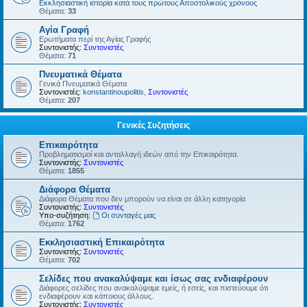
Εκκλησιαστική ιστορία κατά τους πρώτους Αποστολικούς χρόνους
Θέματα:
33
Αγία Γραφή
Ερωτήματα περί της Αγίας Γραφής
Συντονιστής:
Συντονιστές
Θέματα:
71
Πνευματικά Θέματα
Γενικά Πνευματικά Θέματα
Συντονιστές:
konstantinoupolitis
,
Συντονιστές
Θέματα:
207
Γενικές Συζητήσεις
Επικαιρότητα
Προβληματισμοί και ανταλλαγή ιδεών από την Επικαιρότητα.
Συντονιστής:
Συντονιστές
Θέματα:
1855
Διάφορα Θέματα
Διάφορα Θέματα που δεν μπορούν να είναι σε άλλη κατηγορία
Συντονιστής:
Συντονιστές
Υπο-συζήτηση:
Οι συνταγές μας
Θέματα:
1762
Εκκλησιαστική Επικαιρότητα
Συντονιστής:
Συντονιστές
Θέματα:
702
Σελίδες που ανακαλύψαμε και ίσως σας ενδιαφέρουν
Διάφορες σελίδες που ανακαλύψαμε εμείς, ή εσείς, και πιστεύουμε ότι
ενδιαφέρουν και κάποιους άλλους.
Συντονιστής:
Συντονιστές