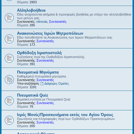
Θέματα:
2903
Αλληλοβοήθεια
Εδώ αναρτούνται αιτήματα & προσφορές βοηθείας με στόχο την αλληλοβοήθεια
των μελών μας.
Συντονιστές:
ntinoula
,
Συντονιστές
Θέματα:
285
Ανακοινώσεις Ιερών Μητροπόλεων
Εδώ τοποθετήστε τις Ανακοινώσεις των Ιερών Μητροπόλεων σας
Συντονιστής:
Συντονιστές
Θέματα:
173
Ορθόδοξη Ιεραποστολή
Συζητήσεις περί της Ορθοδόξου Ιεραποστολής.
Συντονιστής:
Συντονιστές
Θέματα:
391
Πνευματικά Μηνύματα
Καθημερινά πνευματικά μηνύματα.
Συντονιστής:
Συντονιστές
Υπο-συζήτηση:
Διάφορες Ομιλίες
Θέματα:
1191
Πνευματικά Quiz
θεματική ενότητα με Πνευματικά Quiz
Συντονιστής:
Συντονιστές
Θέματα:
76
Ιερές Μονές/Προσκυνήματα εκτός του Αγίου Όρους
Ερωτήσεις και πληροφορίες περί των Ορθοδόξων Προσκηνυμάτων
Συντονιστής:
Συντονιστές
Θέματα:
205