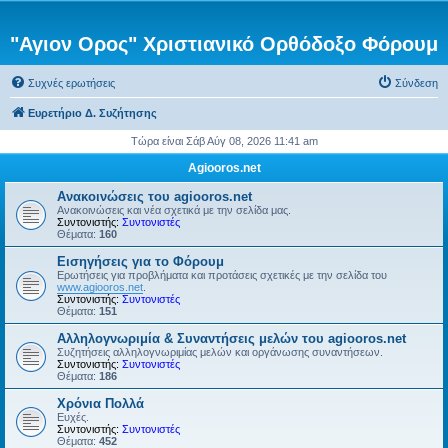
"Αγιον Ορος" Χριστιανικό Ορθόδοξο Φόρουμ
Συχνές ερωτήσεις
Σύνδεση
Ευρετήριο Δ. Συζήτησης
Τώρα είναι Σάβ Αύγ 08, 2026 11:41 am
Agiooros.net
Ανακοινώσεις του agiooros.net
Ανακοινώσεις και νέα σχετικά με την σελίδα μας.
Συντονιστής:
Συντονιστές
Θέματα:
160
Εισηγήσεις για το Φόρουμ
Ερωτήσεις για προβλήματα και προτάσεις σχετικές με την σελίδα του
www.agiooros.net
.
Συντονιστής:
Συντονιστές
Θέματα:
151
Αλληλογνωριμία & Συναντήσεις μελών του agiooros.net
Συζητήσεις αλληλογνωριμίας μελών και οργάνωσης συναντήσεων.
Συντονιστής:
Συντονιστές
Θέματα:
186
Χρόνια Πολλά
Ευχές.
Συντονιστής:
Συντονιστές
Θέματα:
452