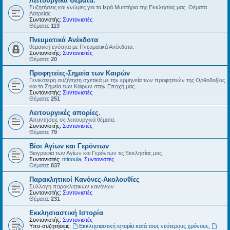
Λειτουργικά Θέματα.
Συζητήσεις και γνώμες για τα Ιερά Μυστήρια της Εκκλησίας μας. Θέματα
Λατρείας.
Συντονιστής:
Συντονιστές
Θέματα:
113
Πνευματικά Ανέκδοτα
θεματική ενότητα με Πνευματικά Ανέκδοτα.
Συντονιστής:
Συντονιστές
Θέματα:
20
Προφητείες-Σημεία των Καιρών
Γενικότερη συζήτηση σχετικά με την ερμηνεία των προφητειών της Ορθοδοξίας
και τα Σημεία των Καιρών στην Εποχή μας.
Συντονιστής:
Συντονιστές
Θέματα:
251
Λειτουργικές απορίες.
Απαντήσεις σε λειτουργικά θέματα.
Συντονιστής:
Συντονιστές
Θέματα:
79
Βίοι Αγίων και Γερόντων
Βιογραφία των Αγίων και Γερόντων τις Εκκλησίας μας
Συντονιστές:
ntinoula
,
Συντονιστές
Θέματα:
837
Παρακλητικοί Κανόνες-Ακολουθίες
Συλλογη παρακλητικών κανόνων
Συντονιστής:
Συντονιστές
Θέματα:
231
Εκκλησιαστική Ιστορία
Συντονιστής:
Συντονιστές
Υπο-συζητήσεις:
Εκκλησιαστική ιστορία κατά τους νεότερους χρόνους
,