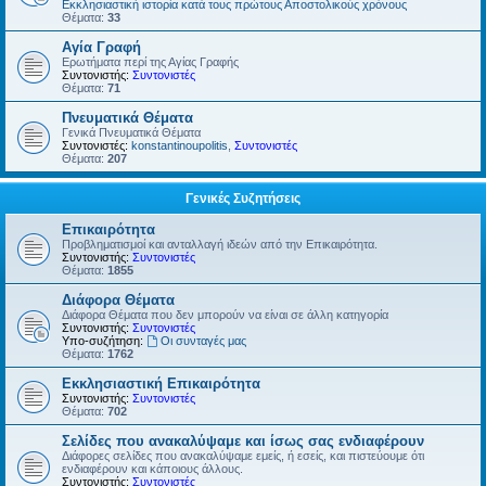
Εκκλησιαστική ιστορία κατά τους πρώτους Αποστολικούς χρόνους
Θέματα:
33
Αγία Γραφή
Ερωτήματα περί της Αγίας Γραφής
Συντονιστής:
Συντονιστές
Θέματα:
71
Πνευματικά Θέματα
Γενικά Πνευματικά Θέματα
Συντονιστές:
konstantinoupolitis
,
Συντονιστές
Θέματα:
207
Γενικές Συζητήσεις
Επικαιρότητα
Προβληματισμοί και ανταλλαγή ιδεών από την Επικαιρότητα.
Συντονιστής:
Συντονιστές
Θέματα:
1855
Διάφορα Θέματα
Διάφορα Θέματα που δεν μπορούν να είναι σε άλλη κατηγορία
Συντονιστής:
Συντονιστές
Υπο-συζήτηση:
Οι συνταγές μας
Θέματα:
1762
Εκκλησιαστική Επικαιρότητα
Συντονιστής:
Συντονιστές
Θέματα:
702
Σελίδες που ανακαλύψαμε και ίσως σας ενδιαφέρουν
Διάφορες σελίδες που ανακαλύψαμε εμείς, ή εσείς, και πιστεύουμε ότι
ενδιαφέρουν και κάποιους άλλους.
Συντονιστής:
Συντονιστές