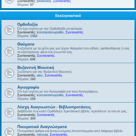
Συντονιστές:
pAntonios
,
Συντονιστές
Θέματα:
57
Εκκλησιαστικά
Ορθοδοξία
Ότι έχει σχέση με την Ορθοδοξία γενικότερα.
Συντονιστές:
konstantinoupolitis
,
Συντονιστές
Θέματα:
1352
Θαύματα
Συζητήστε με τα μέλη μας για τύχον θαύματα που είδατε, αισθανθήκατε ή σας
τα εξιστόρησαν φίλοι και γνωστοί σας.
Συντονιστής:
Συντονιστές
Θέματα:
506
Βυζαντινή Μουσική
Συζήτηση για την Βυζαντινή Μουσική.
Συντονιστές:
alex
,
Συντονιστές
Θέματα:
160
Αγιογραφία
Οτι έχει σχέση με την Αγιογραφία και τους Αγιογράφους.
Συντονιστές:
konstantinoupolitis
,
Συντονιστές
Θέματα:
156
Λέσχη Αναγνωστών - Βιβλιοπροτάσεις
Διαβάσατε ένα καλό Ορθόδοξο Χριστιανικό βιβλίο; προτείνετε το και σε μας.
Συντονιστής:
Συντονιστές
Θέματα:
304
Πνευματικά Αναγνώσματα
Πνευματικά άρθρα και Αναγνώσματα.Αποσπάσματα από διάφορα βιβλία.
Συντονιστές:
ntinoula
,
Συντονιστές