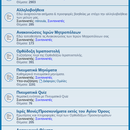
Θέματα:
2903
Αλληλοβοήθεια
Εδώ αναρτούνται αιτήματα & προσφορές βοηθείας με στόχο την αλληλοβοήθεια
των μελών μας.
Συντονιστές:
ntinoula
,
Συντονιστές
Θέματα:
285
Ανακοινώσεις Ιερών Μητροπόλεων
Εδώ τοποθετήστε τις Ανακοινώσεις των Ιερών Μητροπόλεων σας
Συντονιστής:
Συντονιστές
Θέματα:
173
Ορθόδοξη Ιεραποστολή
Συζητήσεις περί της Ορθοδόξου Ιεραποστολής.
Συντονιστής:
Συντονιστές
Θέματα:
391
Πνευματικά Μηνύματα
Καθημερινά πνευματικά μηνύματα.
Συντονιστής:
Συντονιστές
Υπο-συζήτηση:
Διάφορες Ομιλίες
Θέματα:
1191
Πνευματικά Quiz
θεματική ενότητα με Πνευματικά Quiz
Συντονιστής:
Συντονιστές
Θέματα:
76
Ιερές Μονές/Προσκυνήματα εκτός του Αγίου Όρους
Ερωτήσεις και πληροφορίες περί των Ορθοδόξων Προσκηνυμάτων
Συντονιστής:
Συντονιστές
Θέματα:
205