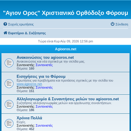
"Αγιον Ορος" Χριστιανικό Ορθόδοξο Φόρουμ
Συχνές ερωτήσεις
Σύνδεση
Ευρετήριο Δ. Συζήτησης
Τώρα είναι Κυρ Αύγ 09, 2026 12:56 pm
Agiooros.net
Ανακοινώσεις του agiooros.net
Ανακοινώσεις και νέα σχετικά με την σελίδα μας.
Συντονιστής:
Συντονιστές
Θέματα:
160
Εισηγήσεις για το Φόρουμ
Ερωτήσεις για προβλήματα και προτάσεις σχετικές με την σελίδα του
www.agiooros.net
.
Συντονιστής:
Συντονιστές
Θέματα:
151
Αλληλογνωριμία & Συναντήσεις μελών του agiooros.net
Συζητήσεις αλληλογνωριμίας μελών και οργάνωσης συναντήσεων.
Συντονιστής:
Συντονιστές
Θέματα:
186
Χρόνια Πολλά
Ευχές.
Συντονιστής:
Συντονιστές
Θέματα:
452