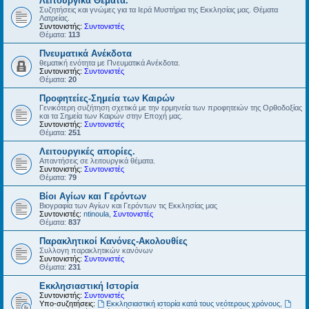
Λειτουργικά Θέματα.
Συζητήσεις και γνώμες για τα Ιερά Μυστήρια της Εκκλησίας μας. Θέματα
Λατρείας.
Συντονιστής:
Συντονιστές
Θέματα:
113
Πνευματικά Ανέκδοτα
θεματική ενότητα με Πνευματικά Ανέκδοτα.
Συντονιστής:
Συντονιστές
Θέματα:
20
Προφητείες-Σημεία των Καιρών
Γενικότερη συζήτηση σχετικά με την ερμηνεία των προφητειών της Ορθοδοξίας
και τα Σημεία των Καιρών στην Εποχή μας.
Συντονιστής:
Συντονιστές
Θέματα:
251
Λειτουργικές απορίες.
Απαντήσεις σε λειτουργικά θέματα.
Συντονιστής:
Συντονιστές
Θέματα:
79
Βίοι Αγίων και Γερόντων
Βιογραφία των Αγίων και Γερόντων τις Εκκλησίας μας
Συντονιστές:
ntinoula
,
Συντονιστές
Θέματα:
837
Παρακλητικοί Κανόνες-Ακολουθίες
Συλλογη παρακλητικών κανόνων
Συντονιστής:
Συντονιστές
Θέματα:
231
Εκκλησιαστική Ιστορία
Συντονιστής:
Συντονιστές
Υπο-συζητήσεις:
Εκκλησιαστική ιστορία κατά τους νεότερους χρόνους
,