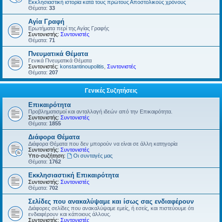
Εκκλησιαστική ιστορία κατά τους πρώτους Αποστολικούς χρόνους
Θέματα:
33
Αγία Γραφή
Ερωτήματα περί της Αγίας Γραφής
Συντονιστής:
Συντονιστές
Θέματα:
71
Πνευματικά Θέματα
Γενικά Πνευματικά Θέματα
Συντονιστές:
konstantinoupolitis
,
Συντονιστές
Θέματα:
207
Γενικές Συζητήσεις
Επικαιρότητα
Προβληματισμοί και ανταλλαγή ιδεών από την Επικαιρότητα.
Συντονιστής:
Συντονιστές
Θέματα:
1855
Διάφορα Θέματα
Διάφορα Θέματα που δεν μπορούν να είναι σε άλλη κατηγορία
Συντονιστής:
Συντονιστές
Υπο-συζήτηση:
Οι συνταγές μας
Θέματα:
1762
Εκκλησιαστική Επικαιρότητα
Συντονιστής:
Συντονιστές
Θέματα:
702
Σελίδες που ανακαλύψαμε και ίσως σας ενδιαφέρουν
Διάφορες σελίδες που ανακαλύψαμε εμείς, ή εσείς, και πιστεύουμε ότι
ενδιαφέρουν και κάποιους άλλους.
Συντονιστής:
Συντονιστές