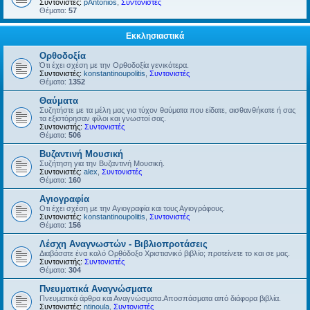
Συντονιστές:
pAntonios
,
Συντονιστές
Θέματα:
57
Εκκλησιαστικά
Ορθοδοξία
Ότι έχει σχέση με την Ορθοδοξία γενικότερα.
Συντονιστές:
konstantinoupolitis
,
Συντονιστές
Θέματα:
1352
Θαύματα
Συζητήστε με τα μέλη μας για τύχον θαύματα που είδατε, αισθανθήκατε ή σας
τα εξιστόρησαν φίλοι και γνωστοί σας.
Συντονιστής:
Συντονιστές
Θέματα:
506
Βυζαντινή Μουσική
Συζήτηση για την Βυζαντινή Μουσική.
Συντονιστές:
alex
,
Συντονιστές
Θέματα:
160
Αγιογραφία
Οτι έχει σχέση με την Αγιογραφία και τους Αγιογράφους.
Συντονιστές:
konstantinoupolitis
,
Συντονιστές
Θέματα:
156
Λέσχη Αναγνωστών - Βιβλιοπροτάσεις
Διαβάσατε ένα καλό Ορθόδοξο Χριστιανικό βιβλίο; προτείνετε το και σε μας.
Συντονιστής:
Συντονιστές
Θέματα:
304
Πνευματικά Αναγνώσματα
Πνευματικά άρθρα και Αναγνώσματα.Αποσπάσματα από διάφορα βιβλία.
Συντονιστές:
ntinoula
,
Συντονιστές