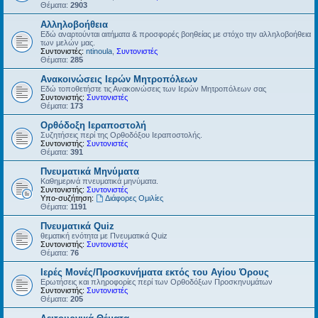
Θέματα:
2903
Αλληλοβοήθεια
Εδώ αναρτούνται αιτήματα & προσφορές βοηθείας με στόχο την αλληλοβοήθεια
των μελών μας.
Συντονιστές:
ntinoula
,
Συντονιστές
Θέματα:
285
Ανακοινώσεις Ιερών Μητροπόλεων
Εδώ τοποθετήστε τις Ανακοινώσεις των Ιερών Μητροπόλεων σας
Συντονιστής:
Συντονιστές
Θέματα:
173
Ορθόδοξη Ιεραποστολή
Συζητήσεις περί της Ορθοδόξου Ιεραποστολής.
Συντονιστής:
Συντονιστές
Θέματα:
391
Πνευματικά Μηνύματα
Καθημερινά πνευματικά μηνύματα.
Συντονιστής:
Συντονιστές
Υπο-συζήτηση:
Διάφορες Ομιλίες
Θέματα:
1191
Πνευματικά Quiz
θεματική ενότητα με Πνευματικά Quiz
Συντονιστής:
Συντονιστές
Θέματα:
76
Ιερές Μονές/Προσκυνήματα εκτός του Αγίου Όρους
Ερωτήσεις και πληροφορίες περί των Ορθοδόξων Προσκηνυμάτων
Συντονιστής:
Συντονιστές
Θέματα:
205