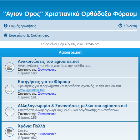
"Αγιον Ορος" Χριστιανικό Ορθόδοξο Φόρουμ
Συχνές ερωτήσεις
Σύνδεση
Ευρετήριο Δ. Συζήτησης
Τώρα είναι Πέμ Αύγ 06, 2026 12:46 pm
Agiooros.net
Ανακοινώσεις του agiooros.net
Ανακοινώσεις και νέα σχετικά με την σελίδα μας.
Συντονιστής:
Συντονιστές
Θέματα:
160
Εισηγήσεις για το Φόρουμ
Ερωτήσεις για προβλήματα και προτάσεις σχετικές με την σελίδα του
www.agiooros.net
.
Συντονιστής:
Συντονιστές
Θέματα:
151
Αλληλογνωριμία & Συναντήσεις μελών του agiooros.net
Συζητήσεις αλληλογνωριμίας μελών και οργάνωσης συναντήσεων.
Συντονιστής:
Συντονιστές
Θέματα:
186
Χρόνια Πολλά
Ευχές.
Συντονιστής:
Συντονιστές
Θέματα:
452