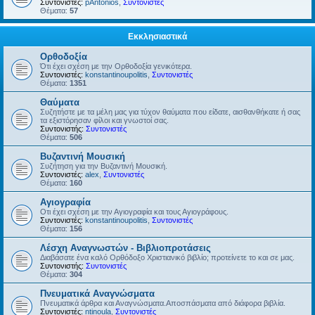
Συντονιστές:
pAntonios
,
Συντονιστές
Θέματα:
57
Εκκλησιαστικά
Ορθοδοξία
Ότι έχει σχέση με την Ορθοδοξία γενικότερα.
Συντονιστές:
konstantinoupolitis
,
Συντονιστές
Θέματα:
1351
Θαύματα
Συζητήστε με τα μέλη μας για τύχον θαύματα που είδατε, αισθανθήκατε ή σας
τα εξιστόρησαν φίλοι και γνωστοί σας.
Συντονιστής:
Συντονιστές
Θέματα:
506
Βυζαντινή Μουσική
Συζήτηση για την Βυζαντινή Μουσική.
Συντονιστές:
alex
,
Συντονιστές
Θέματα:
160
Αγιογραφία
Οτι έχει σχέση με την Αγιογραφία και τους Αγιογράφους.
Συντονιστές:
konstantinoupolitis
,
Συντονιστές
Θέματα:
156
Λέσχη Αναγνωστών - Βιβλιοπροτάσεις
Διαβάσατε ένα καλό Ορθόδοξο Χριστιανικό βιβλίο; προτείνετε το και σε μας.
Συντονιστής:
Συντονιστές
Θέματα:
304
Πνευματικά Αναγνώσματα
Πνευματικά άρθρα και Αναγνώσματα.Αποσπάσματα από διάφορα βιβλία.
Συντονιστές:
ntinoula
,
Συντονιστές