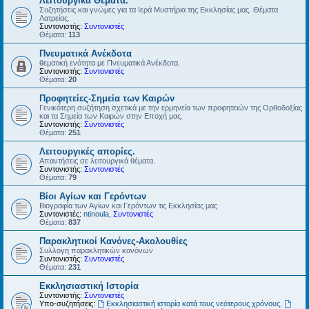
Λειτουργικά Θέματα.
Συζητήσεις και γνώμες για τα Ιερά Μυστήρια της Εκκλησίας μας. Θέματα
Λατρείας.
Συντονιστής:
Συντονιστές
Θέματα:
113
Πνευματικά Ανέκδοτα
θεματική ενότητα με Πνευματικά Ανέκδοτα.
Συντονιστής:
Συντονιστές
Θέματα:
20
Προφητείες-Σημεία των Καιρών
Γενικότερη συζήτηση σχετικά με την ερμηνεία των προφητειών της Ορθοδοξίας
και τα Σημεία των Καιρών στην Εποχή μας.
Συντονιστής:
Συντονιστές
Θέματα:
251
Λειτουργικές απορίες.
Απαντήσεις σε λειτουργικά θέματα.
Συντονιστής:
Συντονιστές
Θέματα:
79
Βίοι Αγίων και Γερόντων
Βιογραφία των Αγίων και Γερόντων τις Εκκλησίας μας
Συντονιστές:
ntinoula
,
Συντονιστές
Θέματα:
837
Παρακλητικοί Κανόνες-Ακολουθίες
Συλλογη παρακλητικών κανόνων
Συντονιστής:
Συντονιστές
Θέματα:
231
Εκκλησιαστική Ιστορία
Συντονιστής:
Συντονιστές
Υπο-συζητήσεις:
Εκκλησιαστική ιστορία κατά τους νεότερους χρόνους
,