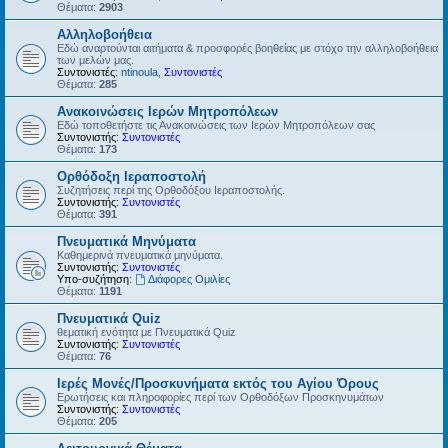
Θέματα:
2903
Αλληλοβοήθεια
Εδώ αναρτούνται αιτήματα & προσφορές βοηθείας με στόχο την αλληλοβοήθεια
των μελών μας.
Συντονιστές:
ntinoula
,
Συντονιστές
Θέματα:
285
Ανακοινώσεις Ιερών Μητροπόλεων
Εδώ τοποθετήστε τις Ανακοινώσεις των Ιερών Μητροπόλεων σας
Συντονιστής:
Συντονιστές
Θέματα:
173
Ορθόδοξη Ιεραποστολή
Συζητήσεις περί της Ορθοδόξου Ιεραποστολής.
Συντονιστής:
Συντονιστές
Θέματα:
391
Πνευματικά Μηνύματα
Καθημερινά πνευματικά μηνύματα.
Συντονιστής:
Συντονιστές
Υπο-συζήτηση:
Διάφορες Ομιλίες
Θέματα:
1191
Πνευματικά Quiz
θεματική ενότητα με Πνευματικά Quiz
Συντονιστής:
Συντονιστές
Θέματα:
76
Ιερές Μονές/Προσκυνήματα εκτός του Αγίου Όρους
Ερωτήσεις και πληροφορίες περί των Ορθοδόξων Προσκηνυμάτων
Συντονιστής:
Συντονιστές
Θέματα:
205