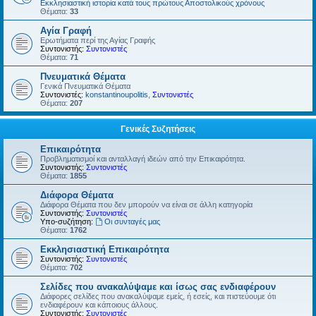
Εκκλησιαστική ιστορία κατά τους πρώτους Αποστολικούς χρόνους
Θέματα:
33
Αγία Γραφή
Ερωτήματα περί της Αγίας Γραφής
Συντονιστής:
Συντονιστές
Θέματα:
71
Πνευματικά Θέματα
Γενικά Πνευματικά Θέματα
Συντονιστές:
konstantinoupolitis
,
Συντονιστές
Θέματα:
207
Γενικές Συζητήσεις
Επικαιρότητα
Προβληματισμοί και ανταλλαγή ιδεών από την Επικαιρότητα.
Συντονιστής:
Συντονιστές
Θέματα:
1855
Διάφορα Θέματα
Διάφορα Θέματα που δεν μπορούν να είναι σε άλλη κατηγορία
Συντονιστής:
Συντονιστές
Υπο-συζήτηση:
Οι συνταγές μας
Θέματα:
1762
Εκκλησιαστική Επικαιρότητα
Συντονιστής:
Συντονιστές
Θέματα:
702
Σελίδες που ανακαλύψαμε και ίσως σας ενδιαφέρουν
Διάφορες σελίδες που ανακαλύψαμε εμείς, ή εσείς, και πιστεύουμε ότι
ενδιαφέρουν και κάποιους άλλους.
Συντονιστής:
Συντονιστές