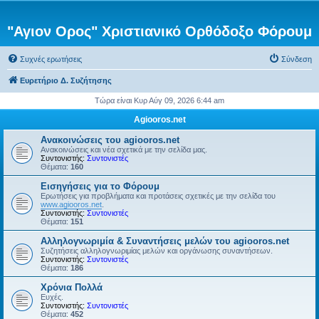
"Αγιον Ορος" Χριστιανικό Ορθόδοξο Φόρουμ
Συχνές ερωτήσεις
Σύνδεση
Ευρετήριο Δ. Συζήτησης
Τώρα είναι Κυρ Αύγ 09, 2026 6:44 am
Agiooros.net
Ανακοινώσεις του agiooros.net
Ανακοινώσεις και νέα σχετικά με την σελίδα μας.
Συντονιστής:
Συντονιστές
Θέματα:
160
Εισηγήσεις για το Φόρουμ
Ερωτήσεις για προβλήματα και προτάσεις σχετικές με την σελίδα του
www.agiooros.net
.
Συντονιστής:
Συντονιστές
Θέματα:
151
Αλληλογνωριμία & Συναντήσεις μελών του agiooros.net
Συζητήσεις αλληλογνωριμίας μελών και οργάνωσης συναντήσεων.
Συντονιστής:
Συντονιστές
Θέματα:
186
Χρόνια Πολλά
Ευχές.
Συντονιστής:
Συντονιστές
Θέματα:
452