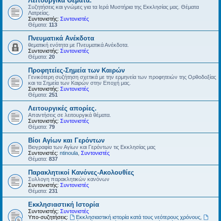
Λειτουργικά Θέματα.
Συζητήσεις και γνώμες για τα Ιερά Μυστήρια της Εκκλησίας μας. Θέματα
Λατρείας.
Συντονιστής:
Συντονιστές
Θέματα:
113
Πνευματικά Ανέκδοτα
θεματική ενότητα με Πνευματικά Ανέκδοτα.
Συντονιστής:
Συντονιστές
Θέματα:
20
Προφητείες-Σημεία των Καιρών
Γενικότερη συζήτηση σχετικά με την ερμηνεία των προφητειών της Ορθοδοξίας
και τα Σημεία των Καιρών στην Εποχή μας.
Συντονιστής:
Συντονιστές
Θέματα:
251
Λειτουργικές απορίες.
Απαντήσεις σε λειτουργικά θέματα.
Συντονιστής:
Συντονιστές
Θέματα:
79
Βίοι Αγίων και Γερόντων
Βιογραφία των Αγίων και Γερόντων τις Εκκλησίας μας
Συντονιστές:
ntinoula
,
Συντονιστές
Θέματα:
837
Παρακλητικοί Κανόνες-Ακολουθίες
Συλλογη παρακλητικών κανόνων
Συντονιστής:
Συντονιστές
Θέματα:
231
Εκκλησιαστική Ιστορία
Συντονιστής:
Συντονιστές
Υπο-συζητήσεις:
Εκκλησιαστική ιστορία κατά τους νεότερους χρόνους
,