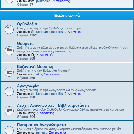
Συντονιστές:
pAntonios
,
Συντονιστές
Θέματα:
57
Εκκλησιαστικά
Ορθοδοξία
Ότι έχει σχέση με την Ορθοδοξία γενικότερα.
Συντονιστές:
konstantinoupolitis
,
Συντονιστές
Θέματα:
1352
Θαύματα
Συζητήστε με τα μέλη μας για τύχον θαύματα που είδατε, αισθανθήκατε ή σας
τα εξιστόρησαν φίλοι και γνωστοί σας.
Συντονιστής:
Συντονιστές
Θέματα:
506
Βυζαντινή Μουσική
Συζήτηση για την Βυζαντινή Μουσική.
Συντονιστές:
alex
,
Συντονιστές
Θέματα:
160
Αγιογραφία
Οτι έχει σχέση με την Αγιογραφία και τους Αγιογράφους.
Συντονιστές:
konstantinoupolitis
,
Συντονιστές
Θέματα:
156
Λέσχη Αναγνωστών - Βιβλιοπροτάσεις
Διαβάσατε ένα καλό Ορθόδοξο Χριστιανικό βιβλίο; προτείνετε το και σε μας.
Συντονιστής:
Συντονιστές
Θέματα:
304
Πνευματικά Αναγνώσματα
Πνευματικά άρθρα και Αναγνώσματα.Αποσπάσματα από διάφορα βιβλία.
Συντονιστές:
ntinoula
,
Συντονιστές