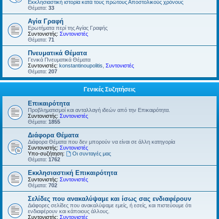
Εκκλησιαστική ιστορία κατά τους πρώτους Αποστολικούς χρόνους
Θέματα:
33
Αγία Γραφή
Ερωτήματα περί της Αγίας Γραφής
Συντονιστής:
Συντονιστές
Θέματα:
71
Πνευματικά Θέματα
Γενικά Πνευματικά Θέματα
Συντονιστές:
konstantinoupolitis
,
Συντονιστές
Θέματα:
207
Γενικές Συζητήσεις
Επικαιρότητα
Προβληματισμοί και ανταλλαγή ιδεών από την Επικαιρότητα.
Συντονιστής:
Συντονιστές
Θέματα:
1855
Διάφορα Θέματα
Διάφορα Θέματα που δεν μπορούν να είναι σε άλλη κατηγορία
Συντονιστής:
Συντονιστές
Υπο-συζήτηση:
Οι συνταγές μας
Θέματα:
1762
Εκκλησιαστική Επικαιρότητα
Συντονιστής:
Συντονιστές
Θέματα:
702
Σελίδες που ανακαλύψαμε και ίσως σας ενδιαφέρουν
Διάφορες σελίδες που ανακαλύψαμε εμείς, ή εσείς, και πιστεύουμε ότι
ενδιαφέρουν και κάποιους άλλους.
Συντονιστής:
Συντονιστές