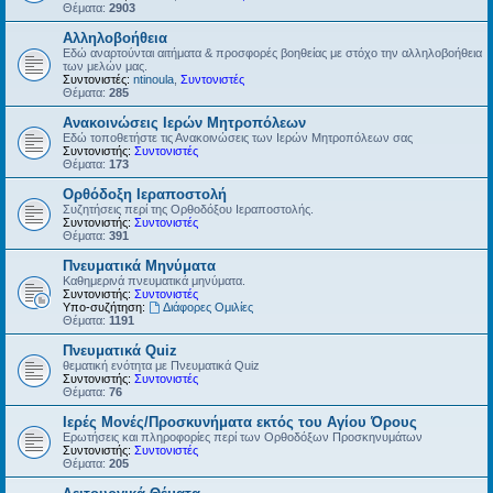
Θέματα:
2903
Αλληλοβοήθεια
Εδώ αναρτούνται αιτήματα & προσφορές βοηθείας με στόχο την αλληλοβοήθεια
των μελών μας.
Συντονιστές:
ntinoula
,
Συντονιστές
Θέματα:
285
Ανακοινώσεις Ιερών Μητροπόλεων
Εδώ τοποθετήστε τις Ανακοινώσεις των Ιερών Μητροπόλεων σας
Συντονιστής:
Συντονιστές
Θέματα:
173
Ορθόδοξη Ιεραποστολή
Συζητήσεις περί της Ορθοδόξου Ιεραποστολής.
Συντονιστής:
Συντονιστές
Θέματα:
391
Πνευματικά Μηνύματα
Καθημερινά πνευματικά μηνύματα.
Συντονιστής:
Συντονιστές
Υπο-συζήτηση:
Διάφορες Ομιλίες
Θέματα:
1191
Πνευματικά Quiz
θεματική ενότητα με Πνευματικά Quiz
Συντονιστής:
Συντονιστές
Θέματα:
76
Ιερές Μονές/Προσκυνήματα εκτός του Αγίου Όρους
Ερωτήσεις και πληροφορίες περί των Ορθοδόξων Προσκηνυμάτων
Συντονιστής:
Συντονιστές
Θέματα:
205