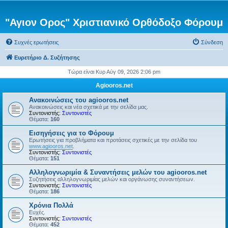
"Αγιον Ορος" Χριστιανικό Ορθόδοξο Φόρουμ
Συχνές ερωτήσεις
Σύνδεση
Ευρετήριο Δ. Συζήτησης
Τώρα είναι Κυρ Αύγ 09, 2026 2:06 pm
Agiooros.net
Ανακοινώσεις του agiooros.net
Ανακοινώσεις και νέα σχετικά με την σελίδα μας.
Συντονιστής:
Συντονιστές
Θέματα:
160
Εισηγήσεις για το Φόρουμ
Ερωτήσεις για προβλήματα και προτάσεις σχετικές με την σελίδα του
www.agiooros.net
.
Συντονιστής:
Συντονιστές
Θέματα:
151
Αλληλογνωριμία & Συναντήσεις μελών του agiooros.net
Συζητήσεις αλληλογνωριμίας μελών και οργάνωσης συναντήσεων.
Συντονιστής:
Συντονιστές
Θέματα:
186
Χρόνια Πολλά
Ευχές.
Συντονιστής:
Συντονιστές
Θέματα:
452