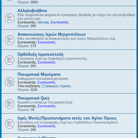
Θέματα:
2903
Αλληλοβοήθεια
Εδώ αναρτούνται αιτήματα & προσφορές βοηθείας με στόχο την αλληλοβοήθεια
των μελών μας.
Συντονιστές:
ntinoula
,
Συντονιστές
Θέματα:
285
Ανακοινώσεις Ιερών Μητροπόλεων
Εδώ τοποθετήστε τις Ανακοινώσεις των Ιερών Μητροπόλεων σας
Συντονιστής:
Συντονιστές
Θέματα:
173
Ορθόδοξη Ιεραποστολή
Συζητήσεις περί της Ορθοδόξου Ιεραποστολής.
Συντονιστής:
Συντονιστές
Θέματα:
391
Πνευματικά Μηνύματα
Καθημερινά πνευματικά μηνύματα.
Συντονιστής:
Συντονιστές
Υπο-συζήτηση:
Διάφορες Ομιλίες
Θέματα:
1191
Πνευματικά Quiz
θεματική ενότητα με Πνευματικά Quiz
Συντονιστής:
Συντονιστές
Θέματα:
76
Ιερές Μονές/Προσκυνήματα εκτός του Αγίου Όρους
Ερωτήσεις και πληροφορίες περί των Ορθοδόξων Προσκηνυμάτων
Συντονιστής:
Συντονιστές
Θέματα:
205