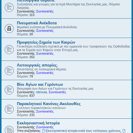
Λειτουργικά Θέματα.
Συζητήσεις και γνώμες για τα Ιερά Μυστήρια της Εκκλησίας μας. Θέματα
Λατρείας.
Συντονιστής:
Συντονιστές
Θέματα:
113
Πνευματικά Ανέκδοτα
θεματική ενότητα με Πνευματικά Ανέκδοτα.
Συντονιστής:
Συντονιστές
Θέματα:
20
Προφητείες-Σημεία των Καιρών
Γενικότερη συζήτηση σχετικά με την ερμηνεία των προφητειών της Ορθοδοξίας
και τα Σημεία των Καιρών στην Εποχή μας.
Συντονιστής:
Συντονιστές
Θέματα:
251
Λειτουργικές απορίες.
Απαντήσεις σε λειτουργικά θέματα.
Συντονιστής:
Συντονιστές
Θέματα:
79
Βίοι Αγίων και Γερόντων
Βιογραφία των Αγίων και Γερόντων τις Εκκλησίας μας
Συντονιστές:
ntinoula
,
Συντονιστές
Θέματα:
837
Παρακλητικοί Κανόνες-Ακολουθίες
Συλλογη παρακλητικών κανόνων
Συντονιστής:
Συντονιστές
Θέματα:
231
Εκκλησιαστική Ιστορία
Συντονιστής:
Συντονιστές
Υπο-συζητήσεις:
Εκκλησιαστική ιστορία κατά τους νεότερους χρόνους
,