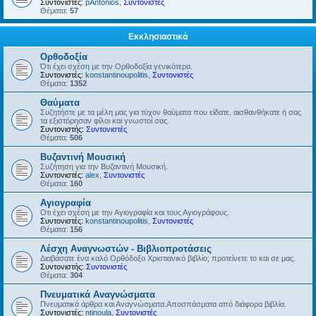
Συντονιστές:
pAntonios
,
Συντονιστές
Θέματα:
57
Εκκλησιαστικά
Ορθοδοξία
Ότι έχει σχέση με την Ορθοδοξία γενικότερα.
Συντονιστές:
konstantinoupolitis
,
Συντονιστές
Θέματα:
1352
Θαύματα
Συζητήστε με τα μέλη μας για τύχον θαύματα που είδατε, αισθανθήκατε ή σας
τα εξιστόρησαν φίλοι και γνωστοί σας.
Συντονιστής:
Συντονιστές
Θέματα:
506
Βυζαντινή Μουσική
Συζήτηση για την Βυζαντινή Μουσική.
Συντονιστές:
alex
,
Συντονιστές
Θέματα:
160
Αγιογραφία
Οτι έχει σχέση με την Αγιογραφία και τους Αγιογράφους.
Συντονιστές:
konstantinoupolitis
,
Συντονιστές
Θέματα:
156
Λέσχη Αναγνωστών - Βιβλιοπροτάσεις
Διαβάσατε ένα καλό Ορθόδοξο Χριστιανικό βιβλίο; προτείνετε το και σε μας.
Συντονιστής:
Συντονιστές
Θέματα:
304
Πνευματικά Αναγνώσματα
Πνευματικά άρθρα και Αναγνώσματα.Αποσπάσματα από διάφορα βιβλία.
Συντονιστές:
ntinoula
,
Συντονιστές