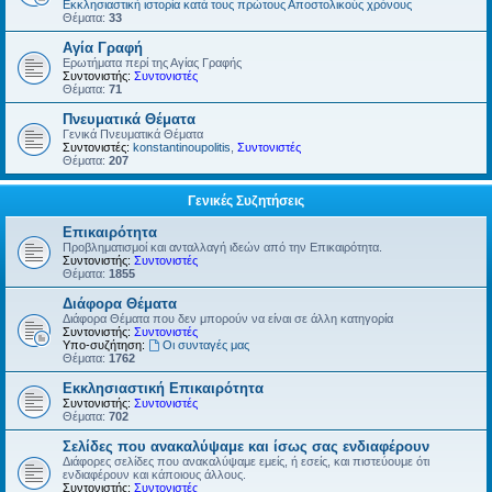
Εκκλησιαστική ιστορία κατά τους πρώτους Αποστολικούς χρόνους
Θέματα:
33
Αγία Γραφή
Ερωτήματα περί της Αγίας Γραφής
Συντονιστής:
Συντονιστές
Θέματα:
71
Πνευματικά Θέματα
Γενικά Πνευματικά Θέματα
Συντονιστές:
konstantinoupolitis
,
Συντονιστές
Θέματα:
207
Γενικές Συζητήσεις
Επικαιρότητα
Προβληματισμοί και ανταλλαγή ιδεών από την Επικαιρότητα.
Συντονιστής:
Συντονιστές
Θέματα:
1855
Διάφορα Θέματα
Διάφορα Θέματα που δεν μπορούν να είναι σε άλλη κατηγορία
Συντονιστής:
Συντονιστές
Υπο-συζήτηση:
Οι συνταγές μας
Θέματα:
1762
Εκκλησιαστική Επικαιρότητα
Συντονιστής:
Συντονιστές
Θέματα:
702
Σελίδες που ανακαλύψαμε και ίσως σας ενδιαφέρουν
Διάφορες σελίδες που ανακαλύψαμε εμείς, ή εσείς, και πιστεύουμε ότι
ενδιαφέρουν και κάποιους άλλους.
Συντονιστής:
Συντονιστές