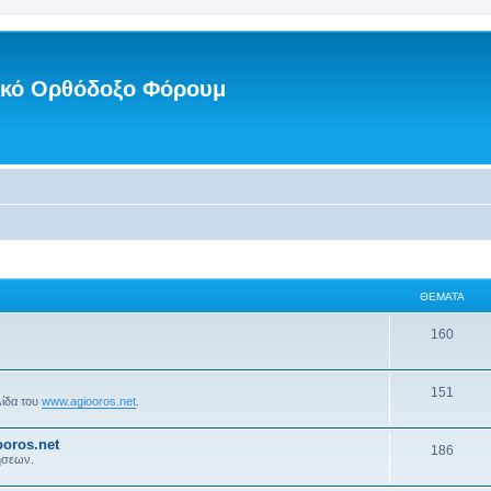
νικό Ορθόδοξο Φόρουμ
ΘΈΜΑΤΑ
160
151
λίδα του
www.agiooros.net
.
oros.net
186
ήσεων.