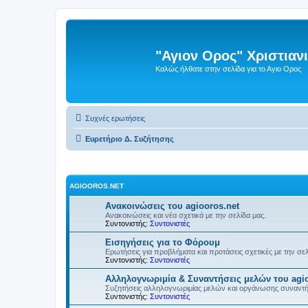
"Αγιον Ορος" Χριστια
Καλώς ήλθατε στην σελίδα για το Αγιο Ορος
Συχνές ερωτήσεις
Ευρετήριο Δ. Συζήτησης
AGIOOROS.NET
Ανακοινώσεις του agiooros.net
Ανακοινώσεις και νέα σχετικά με την σελίδα μας.
Συντονιστής:
Συντονιστές
Εισηγήσεις για το Φόρουμ
Ερωτήσεις για προβλήματα και προτάσεις σχετικές με την σε
Συντονιστής:
Συντονιστές
Αλληλογνωριμία & Συναντήσεις μελών του agio
Συζητήσεις αλληλογνωριμίας μελών και οργάνωσης συναντ
Συντονιστής:
Συντονιστές