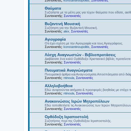
Συντονιστές:
konstantinoupolitis
,
Συντονιστές
Θαύματα
Συζητήστε με τα μέλη μας για τύχον θαύματα που είδατε, αισ
Συντονιστής:
Συντονιστές
Βυζαντινή Μουσική
Συζήτηση για την Βυζαντινή Μουσική.
Συντονιστές:
alex
,
Συντονιστές
Αγιογραφία
Οτι έχει σχέση με την Αγιογραφία και τους Αγιογράφους.
Συντονιστές:
konstantinoupolitis
,
Συντονιστές
Λέσχη Αναγνωστών - Βιβλιοπροτάσεις
Διαβάσατε ένα καλό Ορθόδοξο Χριστιανικό βιβλίο; προτείνετε 
Συντονιστής:
Συντονιστές
Πνευματικά Αναγνώσματα
Πνευματικά άρθρα και Αναγνώσματα.Αποσπάσματα από διάφο
Συντονιστές:
ntinoula
,
Συντονιστές
Αλληλοβοήθεια
Εδώ αναρτούνται αιτήματα & προσφορές βοηθείας με στόχο 
Συντονιστές:
ntinoula
,
Συντονιστές
Ανακοινώσεις Ιερών Μητροπόλεων
Εδώ τοποθετήστε τις Ανακοινώσεις των Ιερών Μητροπόλεω
Συντονιστής:
Συντονιστές
Ορθόδοξη Ιεραποστολή
Συζητήσεις περί της Ορθοδόξου Ιεραποστολής.
Συντονιστής:
Συντονιστές