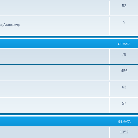
52
9
ς Αικατερίνης.
ΘΈΜΑΤΑ
79
456
63
57
ΘΈΜΑΤΑ
1352