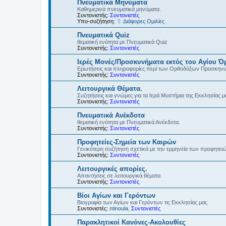
Πνευματικά Μηνύματα
Καθημερινά πνευματικά μηνύματα.
Συντονιστής:
Συντονιστές
Υπο-συζήτηση:
Διάφορες Ομιλίες
Πνευματικά Quiz
θεματική ενότητα με Πνευματικά Quiz
Συντονιστής:
Συντονιστές
Ιερές Μονές/Προσκυνήματα εκτός του Αγίου Ό
Ερωτήσεις και πληροφορίες περί των Ορθοδόξων Προσκην
Συντονιστής:
Συντονιστές
Λειτουργικά Θέματα.
Συζητήσεις και γνώμες για τα Ιερά Μυστήρια της Εκκλησίας μ
Συντονιστής:
Συντονιστές
Πνευματικά Ανέκδοτα
θεματική ενότητα με Πνευματικά Ανέκδοτα.
Συντονιστής:
Συντονιστές
Προφητείες-Σημεία των Καιρών
Γενικότερη συζήτηση σχετικά με την ερμηνεία των προφητει
Συντονιστής:
Συντονιστές
Λειτουργικές απορίες.
Απαντήσεις σε λειτουργικά θέματα.
Συντονιστής:
Συντονιστές
Βίοι Αγίων και Γερόντων
Βιογραφία των Αγίων και Γερόντων τις Εκκλησίας μας
Συντονιστές:
ntinoula
,
Συντονιστές
Παρακλητικοί Κανόνες-Ακολουθίες