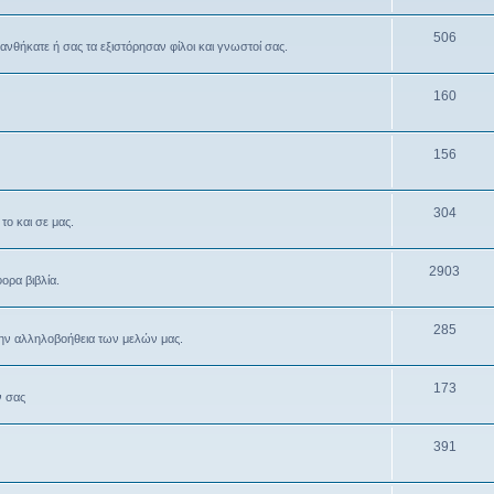
506
θανθήκατε ή σας τα εξιστόρησαν φίλοι και γνωστοί σας.
160
156
304
το και σε μας.
2903
ρα βιβλία.
285
την αλληλοβοήθεια των μελών μας.
173
ν σας
391