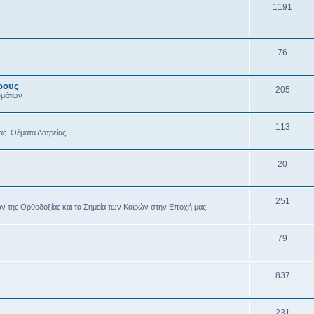
1191
76
ρους
205
υμάτων
113
ας. Θέματα Λατρείας.
20
251
ών της Ορθοδοξίας και τα Σημεία των Καιρών στην Εποχή μας.
79
837
231