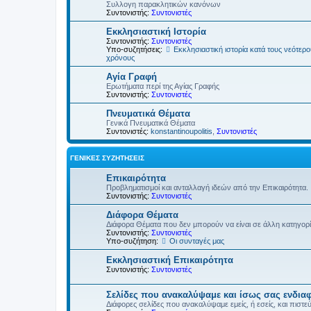
Συλλογη παρακλητικών κανόνων
Συντονιστής:
Συντονιστές
Εκκλησιαστική Ιστορία
Συντονιστής:
Συντονιστές
Υπο-συζητήσεις:
Εκκλησιαστική ιστορία κατά τους νεότερ
χρόνους
Αγία Γραφή
Ερωτήματα περί της Αγίας Γραφής
Συντονιστής:
Συντονιστές
Πνευματικά Θέματα
Γενικά Πνευματικά Θέματα
Συντονιστές:
konstantinoupolitis
,
Συντονιστές
ΓΕΝΙΚΈΣ ΣΥΖΗΤΉΣΕΙΣ
Επικαιρότητα
Προβληματισμοί και ανταλλαγή ιδεών από την Επικαιρότητα.
Συντονιστής:
Συντονιστές
Διάφορα Θέματα
Διάφορα Θέματα που δεν μπορούν να είναι σε άλλη κατηγορ
Συντονιστής:
Συντονιστές
Υπο-συζήτηση:
Οι συνταγές μας
Εκκλησιαστική Επικαιρότητα
Συντονιστής:
Συντονιστές
Σελίδες που ανακαλύψαμε και ίσως σας ενδια
Διάφορες σελίδες που ανακαλύψαμε εμείς, ή εσείς, και πιστε