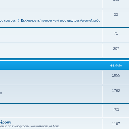
33
ους χρόνους
,
Εκκλησιαστική ιστορία κατά τους πρώτους Αποστολικούς
71
207
ΘΈΜΑΤΑ
1855
1762
ία
702
φέρουν
1187
ύουμε ότι ενδιαφέρουν και κάποιους άλλους.