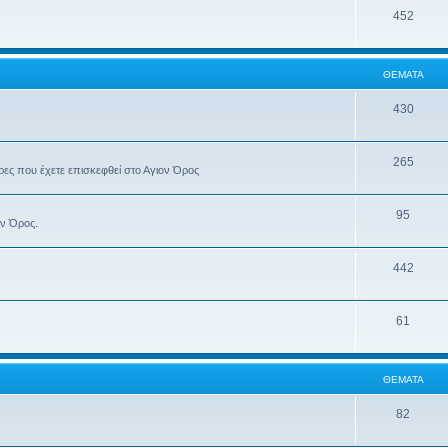
452
ΘΈΜΑΤΑ
430
265
έρες που έχετε επισκεφθεί στο Αγιον Όρος
95
ον Όρος.
442
61
ΘΈΜΑΤΑ
82