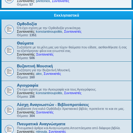
Συντονιστές:
pAntonios
,
Συντονιστές
Θέματα:
57
Εκκλησιαστικά
Ορθοδοξία
Ότι έχει σχέση με την Ορθοδοξία γενικότερα.
Συντονιστές:
konstantinoupolitis
,
Συντονιστές
Θέματα:
1351
Θαύματα
Συζητήστε με τα μέλη μας για τύχον θαύματα που είδατε, αισθανθήκατε ή σας
τα εξιστόρησαν φίλοι και γνωστοί σας.
Συντονιστής:
Συντονιστές
Θέματα:
506
Βυζαντινή Μουσική
Συζήτηση για την Βυζαντινή Μουσική.
Συντονιστές:
alex
,
Συντονιστές
Θέματα:
160
Αγιογραφία
Οτι έχει σχέση με την Αγιογραφία και τους Αγιογράφους.
Συντονιστές:
konstantinoupolitis
,
Συντονιστές
Θέματα:
156
Λέσχη Αναγνωστών - Βιβλιοπροτάσεις
Διαβάσατε ένα καλό Ορθόδοξο Χριστιανικό βιβλίο; προτείνετε το και σε μας.
Συντονιστής:
Συντονιστές
Θέματα:
304
Πνευματικά Αναγνώσματα
Πνευματικά άρθρα και Αναγνώσματα.Αποσπάσματα από διάφορα βιβλία.
Συντονιστές:
ntinoula
,
Συντονιστές