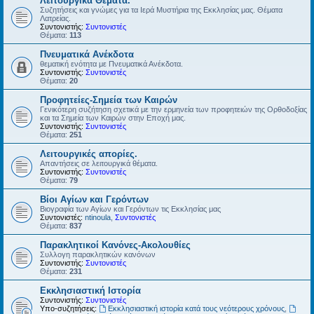
Λειτουργικά Θέματα.
Συζητήσεις και γνώμες για τα Ιερά Μυστήρια της Εκκλησίας μας. Θέματα
Λατρείας.
Συντονιστής:
Συντονιστές
Θέματα:
113
Πνευματικά Ανέκδοτα
θεματική ενότητα με Πνευματικά Ανέκδοτα.
Συντονιστής:
Συντονιστές
Θέματα:
20
Προφητείες-Σημεία των Καιρών
Γενικότερη συζήτηση σχετικά με την ερμηνεία των προφητειών της Ορθοδοξίας
και τα Σημεία των Καιρών στην Εποχή μας.
Συντονιστής:
Συντονιστές
Θέματα:
251
Λειτουργικές απορίες.
Απαντήσεις σε λειτουργικά θέματα.
Συντονιστής:
Συντονιστές
Θέματα:
79
Βίοι Αγίων και Γερόντων
Βιογραφία των Αγίων και Γερόντων τις Εκκλησίας μας
Συντονιστές:
ntinoula
,
Συντονιστές
Θέματα:
837
Παρακλητικοί Κανόνες-Ακολουθίες
Συλλογη παρακλητικών κανόνων
Συντονιστής:
Συντονιστές
Θέματα:
231
Εκκλησιαστική Ιστορία
Συντονιστής:
Συντονιστές
Υπο-συζητήσεις:
Εκκλησιαστική ιστορία κατά τους νεότερους χρόνους
,