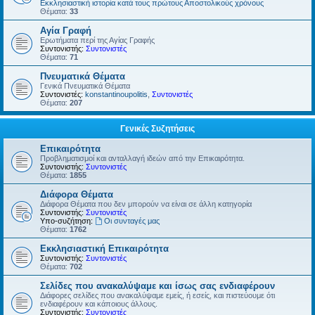
Εκκλησιαστική ιστορία κατά τους πρώτους Αποστολικούς χρόνους
Θέματα:
33
Αγία Γραφή
Ερωτήματα περί της Αγίας Γραφής
Συντονιστής:
Συντονιστές
Θέματα:
71
Πνευματικά Θέματα
Γενικά Πνευματικά Θέματα
Συντονιστές:
konstantinoupolitis
,
Συντονιστές
Θέματα:
207
Γενικές Συζητήσεις
Επικαιρότητα
Προβληματισμοί και ανταλλαγή ιδεών από την Επικαιρότητα.
Συντονιστής:
Συντονιστές
Θέματα:
1855
Διάφορα Θέματα
Διάφορα Θέματα που δεν μπορούν να είναι σε άλλη κατηγορία
Συντονιστής:
Συντονιστές
Υπο-συζήτηση:
Οι συνταγές μας
Θέματα:
1762
Εκκλησιαστική Επικαιρότητα
Συντονιστής:
Συντονιστές
Θέματα:
702
Σελίδες που ανακαλύψαμε και ίσως σας ενδιαφέρουν
Διάφορες σελίδες που ανακαλύψαμε εμείς, ή εσείς, και πιστεύουμε ότι
ενδιαφέρουν και κάποιους άλλους.
Συντονιστής:
Συντονιστές