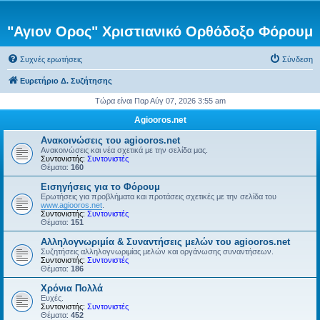
"Αγιον Ορος" Χριστιανικό Ορθόδοξο Φόρουμ
Συχνές ερωτήσεις
Σύνδεση
Ευρετήριο Δ. Συζήτησης
Τώρα είναι Παρ Αύγ 07, 2026 3:55 am
Agiooros.net
Ανακοινώσεις του agiooros.net
Ανακοινώσεις και νέα σχετικά με την σελίδα μας.
Συντονιστής:
Συντονιστές
Θέματα:
160
Εισηγήσεις για το Φόρουμ
Ερωτήσεις για προβλήματα και προτάσεις σχετικές με την σελίδα του
www.agiooros.net
.
Συντονιστής:
Συντονιστές
Θέματα:
151
Αλληλογνωριμία & Συναντήσεις μελών του agiooros.net
Συζητήσεις αλληλογνωριμίας μελών και οργάνωσης συναντήσεων.
Συντονιστής:
Συντονιστές
Θέματα:
186
Χρόνια Πολλά
Ευχές.
Συντονιστής:
Συντονιστές
Θέματα:
452