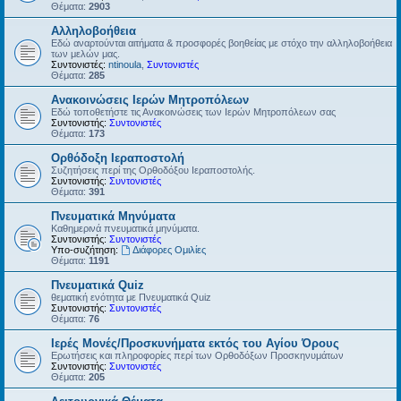
Θέματα:
2903
Αλληλοβοήθεια
Εδώ αναρτούνται αιτήματα & προσφορές βοηθείας με στόχο την αλληλοβοήθεια
των μελών μας.
Συντονιστές:
ntinoula
,
Συντονιστές
Θέματα:
285
Ανακοινώσεις Ιερών Μητροπόλεων
Εδώ τοποθετήστε τις Ανακοινώσεις των Ιερών Μητροπόλεων σας
Συντονιστής:
Συντονιστές
Θέματα:
173
Ορθόδοξη Ιεραποστολή
Συζητήσεις περί της Ορθοδόξου Ιεραποστολής.
Συντονιστής:
Συντονιστές
Θέματα:
391
Πνευματικά Μηνύματα
Καθημερινά πνευματικά μηνύματα.
Συντονιστής:
Συντονιστές
Υπο-συζήτηση:
Διάφορες Ομιλίες
Θέματα:
1191
Πνευματικά Quiz
θεματική ενότητα με Πνευματικά Quiz
Συντονιστής:
Συντονιστές
Θέματα:
76
Ιερές Μονές/Προσκυνήματα εκτός του Αγίου Όρους
Ερωτήσεις και πληροφορίες περί των Ορθοδόξων Προσκηνυμάτων
Συντονιστής:
Συντονιστές
Θέματα:
205