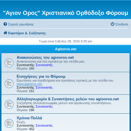
"Αγιον Ορος" Χριστιανικό Ορθόδοξο Φόρουμ
Συχνές ερωτήσεις
Σύνδεση
Ευρετήριο Δ. Συζήτησης
Τώρα είναι Σάβ Αύγ 08, 2026 8:39 pm
Agiooros.net
Ανακοινώσεις του agiooros.net
Ανακοινώσεις και νέα σχετικά με την σελίδα μας.
Συντονιστής:
Συντονιστές
Θέματα:
160
Εισηγήσεις για το Φόρουμ
Ερωτήσεις για προβλήματα και προτάσεις σχετικές με την σελίδα του
www.agiooros.net
.
Συντονιστής:
Συντονιστές
Θέματα:
151
Αλληλογνωριμία & Συναντήσεις μελών του agiooros.net
Συζητήσεις αλληλογνωριμίας μελών και οργάνωσης συναντήσεων.
Συντονιστής:
Συντονιστές
Θέματα:
186
Χρόνια Πολλά
Ευχές.
Συντονιστής:
Συντονιστές
Θέματα:
452