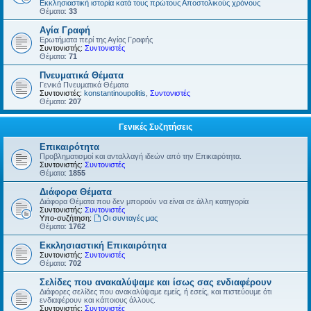
Εκκλησιαστική ιστορία κατά τους πρώτους Αποστολικούς χρόνους
Θέματα:
33
Αγία Γραφή
Ερωτήματα περί της Αγίας Γραφής
Συντονιστής:
Συντονιστές
Θέματα:
71
Πνευματικά Θέματα
Γενικά Πνευματικά Θέματα
Συντονιστές:
konstantinoupolitis
,
Συντονιστές
Θέματα:
207
Γενικές Συζητήσεις
Επικαιρότητα
Προβληματισμοί και ανταλλαγή ιδεών από την Επικαιρότητα.
Συντονιστής:
Συντονιστές
Θέματα:
1855
Διάφορα Θέματα
Διάφορα Θέματα που δεν μπορούν να είναι σε άλλη κατηγορία
Συντονιστής:
Συντονιστές
Υπο-συζήτηση:
Οι συνταγές μας
Θέματα:
1762
Εκκλησιαστική Επικαιρότητα
Συντονιστής:
Συντονιστές
Θέματα:
702
Σελίδες που ανακαλύψαμε και ίσως σας ενδιαφέρουν
Διάφορες σελίδες που ανακαλύψαμε εμείς, ή εσείς, και πιστεύουμε ότι
ενδιαφέρουν και κάποιους άλλους.
Συντονιστής:
Συντονιστές