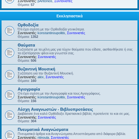
Συντονιστές:
pAntonios
,
Συντονιστές
Θέματα:
57
Εκκλησιαστικά
Ορθοδοξία
Ότι έχει σχέση με την Ορθοδοξία γενικότερα.
Συντονιστές:
konstantinoupolitis
,
Συντονιστές
Θέματα:
1352
Θαύματα
Συζητήστε με τα μέλη μας για τύχον θαύματα που είδατε, αισθανθήκατε ή σας
τα εξιστόρησαν φίλοι και γνωστοί σας.
Συντονιστής:
Συντονιστές
Θέματα:
506
Βυζαντινή Μουσική
Συζήτηση για την Βυζαντινή Μουσική.
Συντονιστές:
alex
,
Συντονιστές
Θέματα:
160
Αγιογραφία
Οτι έχει σχέση με την Αγιογραφία και τους Αγιογράφους.
Συντονιστές:
konstantinoupolitis
,
Συντονιστές
Θέματα:
156
Λέσχη Αναγνωστών - Βιβλιοπροτάσεις
Διαβάσατε ένα καλό Ορθόδοξο Χριστιανικό βιβλίο; προτείνετε το και σε μας.
Συντονιστής:
Συντονιστές
Θέματα:
304
Πνευματικά Αναγνώσματα
Πνευματικά άρθρα και Αναγνώσματα.Αποσπάσματα από διάφορα βιβλία.
Συντονιστές:
ntinoula
,
Συντονιστές