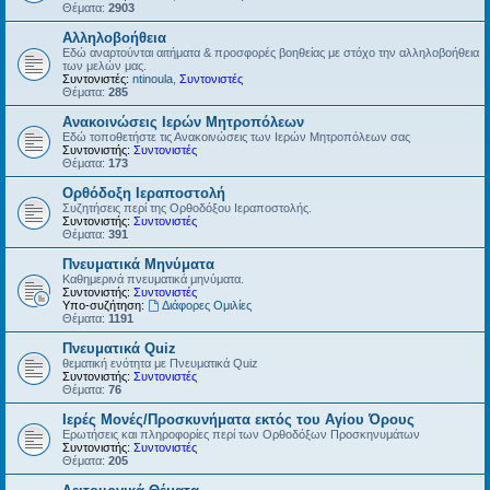
Θέματα:
2903
Αλληλοβοήθεια
Εδώ αναρτούνται αιτήματα & προσφορές βοηθείας με στόχο την αλληλοβοήθεια
των μελών μας.
Συντονιστές:
ntinoula
,
Συντονιστές
Θέματα:
285
Ανακοινώσεις Ιερών Μητροπόλεων
Εδώ τοποθετήστε τις Ανακοινώσεις των Ιερών Μητροπόλεων σας
Συντονιστής:
Συντονιστές
Θέματα:
173
Ορθόδοξη Ιεραποστολή
Συζητήσεις περί της Ορθοδόξου Ιεραποστολής.
Συντονιστής:
Συντονιστές
Θέματα:
391
Πνευματικά Μηνύματα
Καθημερινά πνευματικά μηνύματα.
Συντονιστής:
Συντονιστές
Υπο-συζήτηση:
Διάφορες Ομιλίες
Θέματα:
1191
Πνευματικά Quiz
θεματική ενότητα με Πνευματικά Quiz
Συντονιστής:
Συντονιστές
Θέματα:
76
Ιερές Μονές/Προσκυνήματα εκτός του Αγίου Όρους
Ερωτήσεις και πληροφορίες περί των Ορθοδόξων Προσκηνυμάτων
Συντονιστής:
Συντονιστές
Θέματα:
205