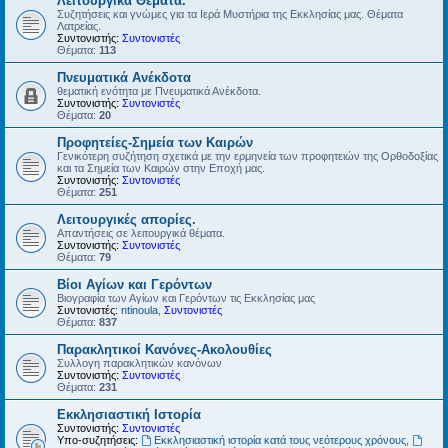
Λειτουργικά Θέματα.
Συζητήσεις και γνώμες για τα Ιερά Μυστήρια της Εκκλησίας μας. Θέματα
Λατρείας.
Συντονιστής:
Συντονιστές
Θέματα:
113
Πνευματικά Ανέκδοτα
θεματική ενότητα με Πνευματικά Ανέκδοτα.
Συντονιστής:
Συντονιστές
Θέματα:
20
Προφητείες-Σημεία των Καιρών
Γενικότερη συζήτηση σχετικά με την ερμηνεία των προφητειών της Ορθοδοξίας
και τα Σημεία των Καιρών στην Εποχή μας.
Συντονιστής:
Συντονιστές
Θέματα:
251
Λειτουργικές απορίες.
Απαντήσεις σε λειτουργικά θέματα.
Συντονιστής:
Συντονιστές
Θέματα:
79
Βίοι Αγίων και Γερόντων
Βιογραφία των Αγίων και Γερόντων τις Εκκλησίας μας
Συντονιστές:
ntinoula
,
Συντονιστές
Θέματα:
837
Παρακλητικοί Κανόνες-Ακολουθίες
Συλλογη παρακλητικών κανόνων
Συντονιστής:
Συντονιστές
Θέματα:
231
Εκκλησιαστική Ιστορία
Συντονιστής:
Συντονιστές
Υπο-συζητήσεις:
Εκκλησιαστική ιστορία κατά τους νεότερους χρόνους
,