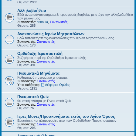
Θέματα:
2903
Αλληλοβοήθεια
Εδώ αναρτούνται αιτήματα & προσφορές βοηθείας με στόχο την αλληλοβοήθεια
των μελών μας.
Συντονιστές:
ntinoula
,
Συντονιστές
Θέματα:
285
Ανακοινώσεις Ιερών Μητροπόλεων
Εδώ τοποθετήστε τις Ανακοινώσεις των Ιερών Μητροπόλεων σας
Συντονιστής:
Συντονιστές
Θέματα:
173
Ορθόδοξη Ιεραποστολή
Συζητήσεις περί της Ορθοδόξου Ιεραποστολής.
Συντονιστής:
Συντονιστές
Θέματα:
391
Πνευματικά Μηνύματα
Καθημερινά πνευματικά μηνύματα.
Συντονιστής:
Συντονιστές
Υπο-συζήτηση:
Διάφορες Ομιλίες
Θέματα:
1191
Πνευματικά Quiz
θεματική ενότητα με Πνευματικά Quiz
Συντονιστής:
Συντονιστές
Θέματα:
76
Ιερές Μονές/Προσκυνήματα εκτός του Αγίου Όρους
Ερωτήσεις και πληροφορίες περί των Ορθοδόξων Προσκηνυμάτων
Συντονιστής:
Συντονιστές
Θέματα:
205