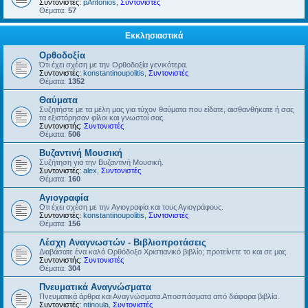
Συντονιστές:
pAntonios
,
Συντονιστές
Θέματα:
57
Εκκλησιαστικά
Ορθοδοξία
Ότι έχει σχέση με την Ορθοδοξία γενικότερα.
Συντονιστές:
konstantinoupolitis
,
Συντονιστές
Θέματα:
1352
Θαύματα
Συζητήστε με τα μέλη μας για τύχον θαύματα που είδατε, αισθανθήκατε ή σας
τα εξιστόρησαν φίλοι και γνωστοί σας.
Συντονιστής:
Συντονιστές
Θέματα:
506
Βυζαντινή Μουσική
Συζήτηση για την Βυζαντινή Μουσική.
Συντονιστές:
alex
,
Συντονιστές
Θέματα:
160
Αγιογραφία
Οτι έχει σχέση με την Αγιογραφία και τους Αγιογράφους.
Συντονιστές:
konstantinoupolitis
,
Συντονιστές
Θέματα:
156
Λέσχη Αναγνωστών - Βιβλιοπροτάσεις
Διαβάσατε ένα καλό Ορθόδοξο Χριστιανικό βιβλίο; προτείνετε το και σε μας.
Συντονιστής:
Συντονιστές
Θέματα:
304
Πνευματικά Αναγνώσματα
Πνευματικά άρθρα και Αναγνώσματα.Αποσπάσματα από διάφορα βιβλία.
Συντονιστές:
ntinoula
,
Συντονιστές