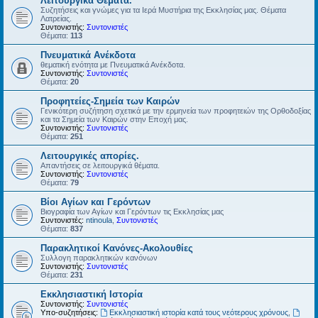
Λειτουργικά Θέματα.
Συζητήσεις και γνώμες για τα Ιερά Μυστήρια της Εκκλησίας μας. Θέματα
Λατρείας.
Συντονιστής:
Συντονιστές
Θέματα:
113
Πνευματικά Ανέκδοτα
θεματική ενότητα με Πνευματικά Ανέκδοτα.
Συντονιστής:
Συντονιστές
Θέματα:
20
Προφητείες-Σημεία των Καιρών
Γενικότερη συζήτηση σχετικά με την ερμηνεία των προφητειών της Ορθοδοξίας
και τα Σημεία των Καιρών στην Εποχή μας.
Συντονιστής:
Συντονιστές
Θέματα:
251
Λειτουργικές απορίες.
Απαντήσεις σε λειτουργικά θέματα.
Συντονιστής:
Συντονιστές
Θέματα:
79
Βίοι Αγίων και Γερόντων
Βιογραφία των Αγίων και Γερόντων τις Εκκλησίας μας
Συντονιστές:
ntinoula
,
Συντονιστές
Θέματα:
837
Παρακλητικοί Κανόνες-Ακολουθίες
Συλλογη παρακλητικών κανόνων
Συντονιστής:
Συντονιστές
Θέματα:
231
Εκκλησιαστική Ιστορία
Συντονιστής:
Συντονιστές
Υπο-συζητήσεις:
Εκκλησιαστική ιστορία κατά τους νεότερους χρόνους
,