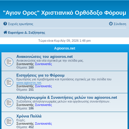
"Αγιον Ορος" Χριστιανικό Ορθόδοξο Φόρουμ
Συχνές ερωτήσεις
Σύνδεση
Ευρετήριο Δ. Συζήτησης
Τώρα είναι Κυρ Αύγ 09, 2026 1:48 pm
Agiooros.net
Ανακοινώσεις του agiooros.net
Ανακοινώσεις και νέα σχετικά με την σελίδα μας.
Συντονιστής:
Συντονιστές
Θέματα:
160
Εισηγήσεις για το Φόρουμ
Ερωτήσεις για προβλήματα και προτάσεις σχετικές με την σελίδα του
www.agiooros.net
.
Συντονιστής:
Συντονιστές
Θέματα:
151
Αλληλογνωριμία & Συναντήσεις μελών του agiooros.net
Συζητήσεις αλληλογνωριμίας μελών και οργάνωσης συναντήσεων.
Συντονιστής:
Συντονιστές
Θέματα:
186
Χρόνια Πολλά
Ευχές.
Συντονιστής:
Συντονιστές
Θέματα:
452