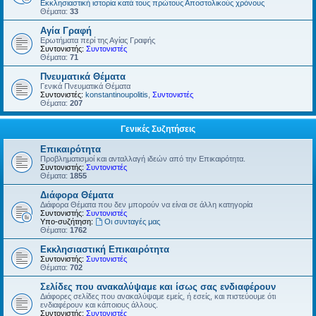
Εκκλησιαστική ιστορία κατά τους πρώτους Αποστολικούς χρόνους
Θέματα:
33
Αγία Γραφή
Ερωτήματα περί της Αγίας Γραφής
Συντονιστής:
Συντονιστές
Θέματα:
71
Πνευματικά Θέματα
Γενικά Πνευματικά Θέματα
Συντονιστές:
konstantinoupolitis
,
Συντονιστές
Θέματα:
207
Γενικές Συζητήσεις
Επικαιρότητα
Προβληματισμοί και ανταλλαγή ιδεών από την Επικαιρότητα.
Συντονιστής:
Συντονιστές
Θέματα:
1855
Διάφορα Θέματα
Διάφορα Θέματα που δεν μπορούν να είναι σε άλλη κατηγορία
Συντονιστής:
Συντονιστές
Υπο-συζήτηση:
Οι συνταγές μας
Θέματα:
1762
Εκκλησιαστική Επικαιρότητα
Συντονιστής:
Συντονιστές
Θέματα:
702
Σελίδες που ανακαλύψαμε και ίσως σας ενδιαφέρουν
Διάφορες σελίδες που ανακαλύψαμε εμείς, ή εσείς, και πιστεύουμε ότι
ενδιαφέρουν και κάποιους άλλους.
Συντονιστής:
Συντονιστές