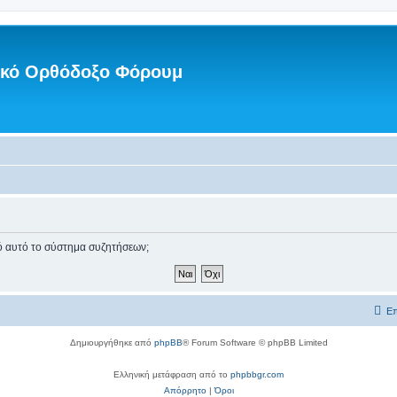
νικό Ορθόδοξο Φόρουμ
πό αυτό το σύστημα συζητήσεων;
Επ
Δημιουργήθηκε από
phpBB
® Forum Software © phpBB Limited
Ελληνική μετάφραση από το
phpbbgr.com
Απόρρητο
|
Όροι