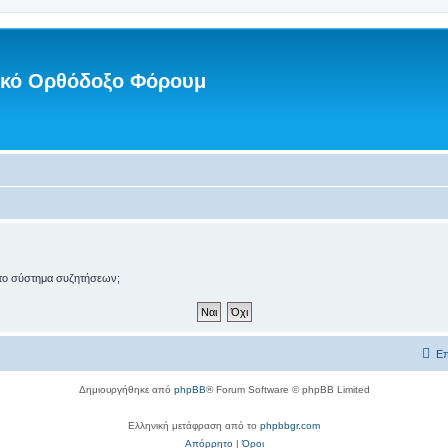
νικό Ορθόδοξο Φόρουμ
ό το σύστημα συζητήσεων;
Επ
Δημιουργήθηκε από
phpBB
® Forum Software © phpBB Limited
Ελληνική μετάφραση από το
phpbbgr.com
Απόρρητο
|
Όροι