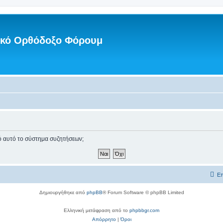
νικό Ορθόδοξο Φόρουμ
πό αυτό το σύστημα συζητήσεων;
Επ
Δημιουργήθηκε από
phpBB
® Forum Software © phpBB Limited
Ελληνική μετάφραση από το
phpbbgr.com
Απόρρητο
|
Όροι