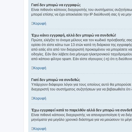
Γιατί δεν μπορώ να εγγραφώ;
Είναι πιθανόν κάποιος διαχειριστής του συστήματος συζητήσεω
μπορεί επίσης να έχει αποκλείσει την IP διεύθυνσή σας ή να μ
Κορυφή
Έχω κάνει εγγραφή, αλλά δεν μπορώ να συνδεθώ!
Πρώτα, ελέγξτε το όνομα μέλους και τον κωδικό πρόσβασής σας.
ορίσει ότι είστε κάτω των 13 ετών κατά τη διάρκεια της εγγραφ
από εσάς είτε από τον διαχειριστή προκειμένου να μπορέσετε ν
οδηγίες. Εάν δεν λάβετε ένα μήνυμα ηλεκτρονικού ταχυδρομείο
από κάποιο φίλτρο spam. Εάν είστε σίγουρος (-η) ότι η διεύθυ
Κορυφή
Γιατί δεν μπορώ να συνδεθώ;
Υπάρχουν διάφοροι λόγοι για τους οποίους αυτό θα μπορούσε να
διαχειριστή του συστήματος συζητήσεων για να βεβαιωθείτε ότι δ
Κορυφή
Έχω εγγραφεί κατά το παρελθόν αλλά δεν μπορώ να συνδε
Είναι πιθανό κάποιος διαχειριστής να απενεργοποίησε ή να δι
μηνύματα για μεγάλο χρονικό διάστημα για να μειώσουν το μέγε
Κορυφή