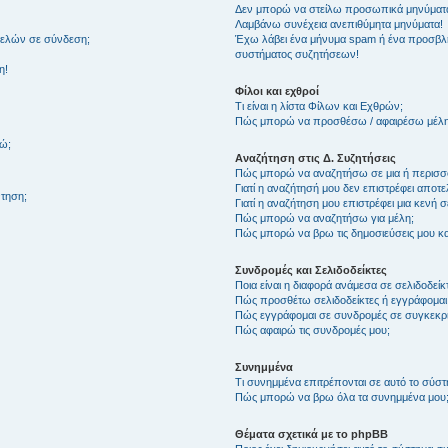
Δεν μπορώ να στείλω προσωπικά μηνύματ
Λαμβάνω συνέχεια ανεπιθύμητα μηνύματα!
μελών σε σύνδεση;
Έχω λάβει ένα μήνυμα spam ή ένα προσβλη
συστήματος συζητήσεων!
η!
Φίλοι και εχθροί
Τι είναι η λίστα Φίλων και Εχθρών;
Πώς μπορώ να προσθέσω / αφαιρέσω μέλη 
θώ;
Αναζήτηση στις Δ. Συζητήσεις
Πώς μπορώ να αναζητήσω σε μια ή περισσό
Γιατί η αναζήτησή μου δεν επιστρέφει αποτ
τηση;
Γιατί η αναζήτηση μου επιστρέφει μια κενή σ
Πώς μπορώ να αναζητήσω για μέλη;
Πώς μπορώ να βρω τις δημοσιεύσεις μου και
Συνδρομές και Σελιδοδείκτες
Ποια είναι η διαφορά ανάμεσα σε σελιδοδείκ
Πώς προσθέτω σελιδοδείκτες ή εγγράφομαι
Πώς εγγράφομαι σε συνδρομές σε συγκεκριμ
Πώς αφαιρώ τις συνδρομές μου;
Συνημμένα
Τι συνημμένα επιτρέπονται σε αυτό το σύσ
Πώς μπορώ να βρω όλα τα συνημμένα μου
Θέματα σχετικά με το phpBB