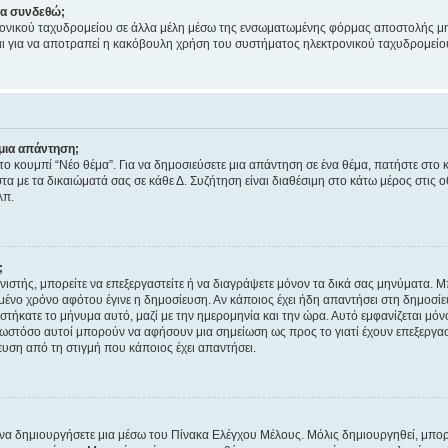
να συνδεθώ;
ονικού ταχυδρομείου σε άλλα μέλη μέσω της ενσωματωμένης φόρμας αποστολής μη
νεται για να αποτραπεί η κακόβουλη χρήση του συστήματος ηλεκτρονικού ταχυδρομεί
μια απάντηση;
στο κουμπί “Νέο θέμα”. Για να δημοσιεύσετε μια απάντηση σε ένα θέμα, πατήστε στο 
τα με τα δικαιώματά σας σε κάθε Δ. Συζήτηση είναι διαθέσιμη στο κάτω μέρος στις 
λπ.
;
νιστής, μπορείτε να επεξεργαστείτε ή να διαγράψετε μόνον τα δικά σας μηνύματα. 
μένο χρόνο αφότου έγινε η δημοσίευση. Αν κάποιος έχει ήδη απαντήσει στη δημοσίε
τήκατε το μήνυμα αυτό, μαζί με την ημερομηνία και την ώρα. Αυτό εμφανίζεται μόνο
 ωστόσο αυτοί μπορούν να αφήσουν μια σημείωση ως προς το γιατί έχουν επεξεργασ
υση από τη στιγμή που κάποιος έχει απαντήσει.
α δημιουργήσετε μια μέσω του Πίνακα Ελέγχου Μέλους. Μόλις δημιουργηθεί, μπορε