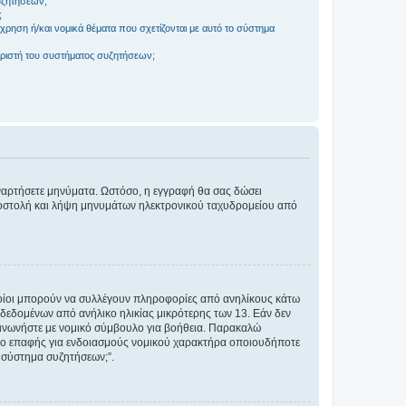
συζητήσεων;
;
ρηση ή/και νομικά θέματα που σχετίζονται με αυτό το σύστημα
ριστή του συστήματος συζητήσεων;
αναρτήσετε μηνύματα. Ωστόσο, η εγγραφή θα σας δώσει
αποστολή και λήψη μηνυμάτων ηλεκτρονικού ταχυδρομείου από
ποίοι μπορούν να συλλέγουν πληροφορίες από ανηλίκους κάτω
δεδομένων από ανήλικο ηλικίας μικρότερης των 13. Εάν δεν
ικοινωνήστε με νομικό σύμβουλο για βοήθεια. Παρακαλώ
μείο επαφής για ενδοιασμούς νομικού χαρακτήρα οποιουδήποτε
 σύστημα συζητήσεων;”.