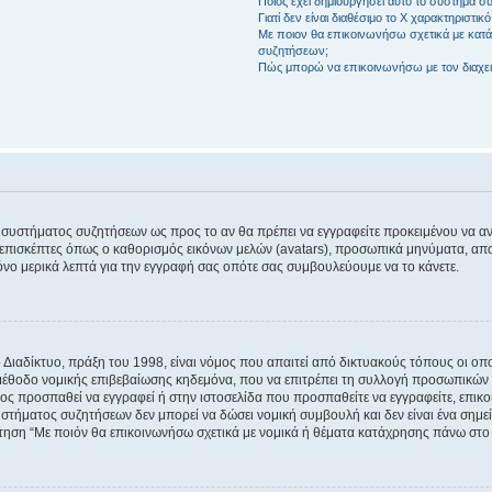
Ποιος έχει δημιουργήσει αυτό το σύστημα 
Γιατί δεν είναι διαθέσιμο το Χ χαρακτηριστικό
Με ποιον θα επικοινωνήσω σχετικά με κατάχ
συζητήσεων;
Πώς μπορώ να επικοινωνήσω με τον διαχει
του συστήματος συζητήσεων ως προς το αν θα πρέπει να εγγραφείτε προκειμένου να 
ε επισκέπτες όπως ο καθορισμός εικόνων μελών (avatars), προσωπικά μηνύματα, 
μόνο μερικά λεπτά για την εγγραφή σας οπότε σας συμβουλεύουμε να το κάνετε.
ιαδίκτυο, πράξη του 1998, είναι νόμος που απαιτεί από δικτυακούς τόπους οι ο
μέθοδο νομικής επιβεβαίωσης κηδεμόνα, που να επιτρέπει τη συλλογή προσωπικών 
ποίος προσπαθεί να εγγραφεί ή στην ιστοσελίδα που προσπαθείτε να εγγραφείτε, επ
 συστήματος συζητήσεων δεν μπορεί να δώσει νομική συμβουλή και δεν είναι ένα ση
ώτηση “Με ποιόν θα επικοινωνήσω σχετικά με νομικά ή θέματα κατάχρησης πάνω στο