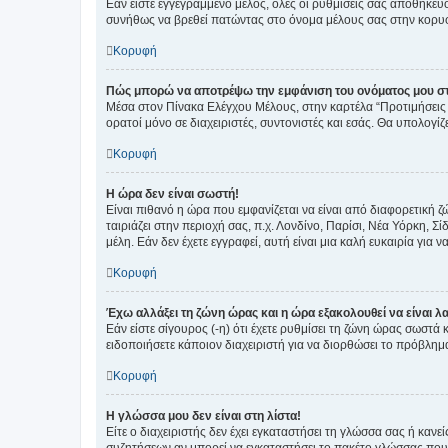
Εάν είστε εγγεγραμμένο μέλος, όλες οι ρυθμίσεις σας αποθηκε
συνήθως να βρεθεί πατώντας στο όνομα μέλους σας στην κορυφή
Κορυφή
Πώς μπορώ να αποτρέψω την εμφάνιση του ονόματος μου στ
Μέσα στον Πίνακα Ελέγχου Μέλους, στην καρτέλα “Προτιμήσεις 
ορατοί μόνο σε διαχειριστές, συντονιστές και εσάς. Θα υπολογί
Κορυφή
Η ώρα δεν είναι σωστή!
Είναι πιθανό η ώρα που εμφανίζεται να είναι από διαφορετική 
ταιριάζει στην περιοχή σας, π.χ. Λονδίνο, Παρίσι, Νέα Υόρκη,
μέλη. Εάν δεν έχετε εγγραφεί, αυτή είναι μια καλή ευκαιρία για να
Κορυφή
Έχω αλλάξει τη ζώνη ώρας και η ώρα εξακολουθεί να είναι λ
Εάν είστε σίγουρος (-η) ότι έχετε ρυθμίσει τη ζώνη ώρας σωστά
ειδοποιήσετε κάποιον διαχειριστή για να διορθώσει το πρόβλημ
Κορυφή
Η γλώσσα μου δεν είναι στη λίστα!
Είτε ο διαχειριστής δεν έχει εγκαταστήσει τη γλώσσα σας ή κα