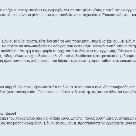
ν να έχει απενεργοποιήσει τις εγγραφές για να αποτρέψει νέους επισκέπτες να εγγ
ην επιτρέπει το όνομα μέλους που προσπαθείτε να καταχωρίσετε. Επικοινωνήστε με κ
 Εάν αυτά είναι σωστά, τότε ένα από τα δύο πράγματα μπορεί να έχει συμβεί. Εάν 
ής, θα πρέπει να ακολουθήσετε τις οδηγίες που έχετε λάβει. Μερικά συστήματα συζητή
α συνδεθείτε. Αυτή η πληροφορία υπήρχε κατά τη διάρκεια της εγγραφής. Εάν έχετε
υ, ενδεχομένως να έχετε δώσει μια λανθασμένη διεύθυνση ηλεκτρονικού ταχυδρομείο
νση ηλεκτρονικού ταχυδρομείου που δώσατε είναι σωστή, προσπαθήστε να επικοινωνή
 συμβεί. Πρώτον, βεβαιωθείτε ότι το όνομα μέλους και ο κωδικός πρόσβασής σας ε
εν έχετε απαγορευθεί. Είναι επίσης πιθανό ο ιδιοκτήτης της ιστοσελίδας να έχει κάπ
θώ πλέον!
έγραψε τον λογαριασμό σας για κάποιο λόγο. Επίσης, πολλά συστήματα συζητήσεων
θος της βάσης δεδομένων. Εάν αυτό συμβαίνει, προσπαθήστε να εγγραφείτε ξανά και