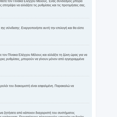
εφθείτε τον Πίνακα Ελέγχου Μέλους. Ένας σύνδεσμος μπορεί
ιτρέψει να αλλάξετε τις ρυθμίσεις και τις προτιμήσεις σας.
α της σύνδεσης
. Ενεργοποιήστε αυτή την επιλογή και θα είστε
τε τον Πίνακα Ελέγχου Μέλους και αλλάξτε τη ζώνη ώρας για να
ότερες ρυθμίσεις, μπορούν να γίνουν μόνον από εγγεγραμμένα
ο ρολόι του διακομιστή είναι εσφαλμένη. Παρακαλώ να
 να ζητήσετε από κάποιον διαχειριστή του συστήματος