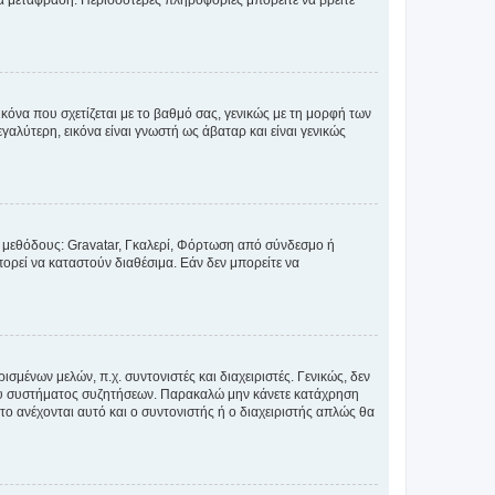
έα μετάφραση. Περισσότερες πληροφορίες μπορείτε να βρείτε
κόνα που σχετίζεται με το βαθμό σας, γενικώς με τη μορφή των
αλύτερη, εικόνα είναι γνωστή ως άβαταρ και είναι γενικώς
ς μεθόδους: Gravatar, Γκαλερί, Φόρτωση από σύνδεσμο ή
ορεί να καταστούν διαθέσιμα. Εάν δεν μπορείτε να
σμένων μελών, π.χ. συντονιστές και διαχειριστές. Γενικώς, δεν
του συστήματος συζητήσεων. Παρακαλώ μην κάνετε κατάχρηση
ο ανέχονται αυτό και ο συντονιστής ή ο διαχειριστής απλώς θα