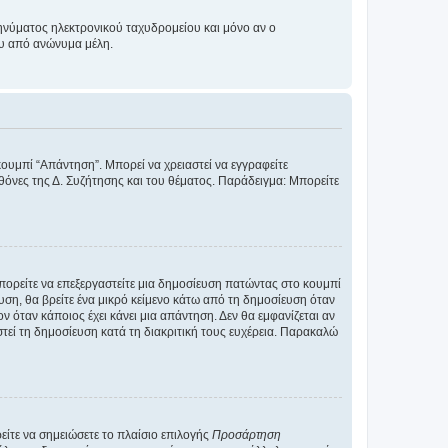
νύματος ηλεκτρονικού ταχυδρομείου και μόνο αν ο
ου από ανώνυμα μέλη.
κουμπί “Απάντηση”. Μπορεί να χρειαστεί να εγγραφείτε
οθόνες της Δ. Συζήτησης και του θέματος. Παράδειγμα: Μπορείτε
Μπορείτε να επεξεργαστείτε μια δημοσίευση πατώντας στο κουμπί
υση, θα βρείτε ένα μικρό κείμενο κάτω από τη δημοσίευση όταν
ν όταν κάποιος έχει κάνει μια απάντηση. Δεν θα εμφανίζεται αν
τεί τη δημοσίευση κατά τη διακριτική τους ευχέρεια. Παρακαλώ
ίτε να σημειώσετε το πλαίσιο επιλογής
Προσάρτηση