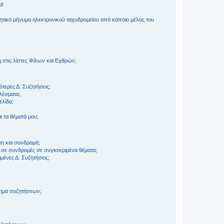
α!
τικό μήνυμα ηλεκτρονικού ταχυδρομείου από κάποιο μέλος του
στις λίστες Φίλων και Εχθρών;
τερες Δ. Συζητήσεις;
ελέσματα;
ελίδα;
 τα θέματά μου;
τη και συνδρομή;
 σε συνδρομές σε συγκεκριμένα θέματα;
ένες Δ. Συζητήσεις;
τημα συζητήσεων;
;