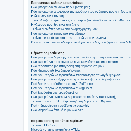
Προτιμήσεις μέλους και ρυθμίσεις
Πώς μπορώ να αλλάξω τις ρυθμίσεις μου;
Πώς μπορώ να αποτρέψω την εμφάνιση του ονόματος μου στη λίστα 
Η ώρα δεν είναι σωστή!
Έχω αλλάξει τη ζώνη ώρας και η ώρα εξακολουθεί να είναι λανθασμέν
Η γλώσσα μου δεν είναι στη λίστα!
Τι είναι οι εικόνες δίπλα στο όνομα χρήστη μου;
Πώς μπορώ να εμφανίσω ένα άβαταρ;
Τι είναι ο βαθμός μου και πώς μπορώ να τον αλλάξω;
Όταν πατάω στον σύνδεσμο email για ένα μέλος μου ζητάει να συνδε
Θέματα δημοσίευσης
Πώς μπορώ να δημιουργήσω ένα νέο θέμα ή να δημοσιεύσω μια απάν
Πώς μπορώ να επεξεργαστώ ή να διαγράψω μια δημοσίευση;
Πώς προσθέτω μια υπογραφή στη δημοσίευση μου;
Πώς δημιουργώ ένα δημοψήφισμα;
Γιατί δεν μπορώ να προσθέσω περισσότερες επιλογές ψήφων;
Πώς μπορώ να επεξεργαστώ ή να διαγράψω ένα δημοψήφισμα;
Γιατί δεν έχω πρόσβαση σε μια Δ. Συζήτηση;
Γιατί δεν μπορώ να προσθέσω συνημμένα;
Γιατί έχω λάβει μια προειδοποίηση;
Πώς μπορώ να αναφέρω δημοσιεύσεις σε έναν συντονιστή;
Τι είναι το κουμπί “Αποθήκευση” στη δημοσίευση θέματος;
Γιατί η δημοσίευση χρειάζεται να εγκριθεί;
Πώς σημειώνω ένα θέμα μου ως νέο;
Μορφοποίηση και τύποι θεμάτων
Τι είναι ο BBCode;
Μπορώ να χρησιμοποιήσω HTML;