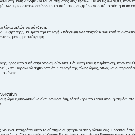
ύονται στη βάση δεδομένων του συστήματος συζητήσεων. Για να τις αλλάξετε, επισκ
 των περισσότερων σελίδων του συστήματος συζητήσεων. Αυτό το σύστημα θα σας επ
η λίστα μελών σε σύνδεση;
Δ. Συζήτησης”, θα βρείτε την επιλογή
Απόκρυψη των στοιχείων μου κατά τη διάρκει
ζεστε ως μέλος με απόκρυψη.
ζώνης ώρας από αυτή στην οποία βρίσκεστε. Εάν αυτή είναι η περίπτωση, επισκεφθεί
 Σίδνεϋ, κλπ. Παρακαλώ σημειώστε ότι η αλλαγή της ζώνης ώρας, όπως και οι περισσ
 το κάνετε.
ανθασμένη!
 και η ώρα εξακολουθεί να είναι λανθασμένη, τότε ή ώρα που είναι αποθηκευμένη στ
α.
νείς δεν έχει μεταφράσει αυτό το σύστημα συζητήσεων στη γλώσσα σας. Προσπαθήστε