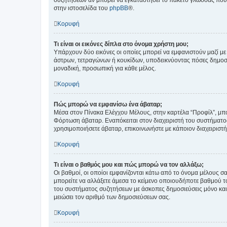
συζητήσεων αν μπορεί να εγκαταστήσει το πακέτο γλώσσας που 
στην ιστοσελίδα του
phpBB
®.
Κορυφή
Τι είναι οι εικόνες δίπλα στο όνομα χρήστη μου;
Υπάρχουν δύο εικόνες οι οποίες μπορεί να εμφανιστούν μαζί με
άστρων, τετραγώνων ή κουκίδων, υποδεικνύοντας πόσες δημοσιεύ
μοναδική, προσωπική για κάθε μέλος.
Κορυφή
Πώς μπορώ να εμφανίσω ένα άβαταρ;
Μέσα στον Πίνακα Ελέγχου Μέλους, στην καρτέλα “Προφίλ”, μπο
Φόρτωση άβαταρ. Εναπόκειται στον διαχειριστή του συστήματος 
χρησιμοποιήσετε άβαταρ, επικοινωνήστε με κάποιον διαχειριστ
Κορυφή
Τι είναι ο βαθμός μου και πώς μπορώ να τον αλλάξω;
Οι βαθμοί, οι οποίοι εμφανίζονται κάτω από το όνομα μέλους σα
μπορείτε να αλλάξετε άμεσα το κείμενο οποιουδήποτε βαθμού 
του συστήματος συζητήσεων με άσκοπες δημοσιεύσεις μόνο και 
μειώσει τον αριθμό των δημοσιεύσεων σας.
Κορυφή