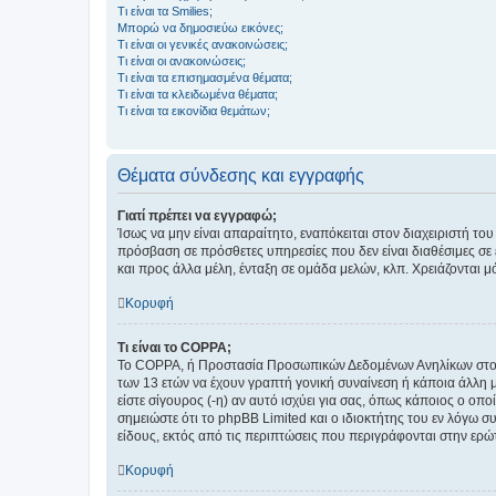
Τι είναι τα Smilies;
Μπορώ να δημοσιεύω εικόνες;
Τι είναι οι γενικές ανακοινώσεις;
Τι είναι οι ανακοινώσεις;
Τι είναι τα επισημασμένα θέματα;
Τι είναι τα κλειδωμένα θέματα;
Τι είναι τα εικονίδια θεμάτων;
Θέματα σύνδεσης και εγγραφής
Γιατί πρέπει να εγγραφώ;
Ίσως να μην είναι απαραίτητο, εναπόκειται στον διαχειριστή 
πρόσβαση σε πρόσθετες υπηρεσίες που δεν είναι διαθέσιμες σ
και προς άλλα μέλη, ένταξη σε ομάδα μελών, κλπ. Χρειάζονται 
Κορυφή
Τι είναι το COPPA;
Το COPPA, ή Προστασία Προσωπικών Δεδομένων Ανηλίκων στο Δ
των 13 ετών να έχουν γραπτή γονική συναίνεση ή κάποια άλλη 
είστε σίγουρος (-η) αν αυτό ισχύει για σας, όπως κάποιος ο ο
σημειώστε ότι το phpBB Limited και ο ιδιοκτήτης του εν λόγω
είδους, εκτός από τις περιπτώσεις που περιγράφονται στην ερ
Κορυφή