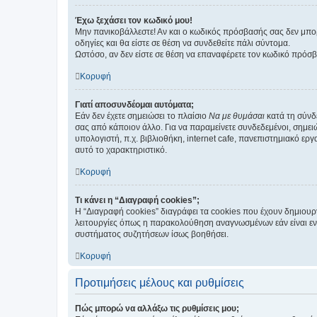
Έχω ξεχάσει τον κωδικό μου!
Μην πανικοβάλλεστε! Αν και ο κωδικός πρόσβασής σας δεν μπορ
οδηγίες και θα είστε σε θέση να συνδεθείτε πάλι σύντομα.
Ωστόσο, αν δεν είστε σε θέση να επαναφέρετε τον κωδικό πρόσ
Κορυφή
Γιατί αποσυνδέομαι αυτόματα;
Εάν δεν έχετε σημειώσει το πλαίσιο
Να με θυμάσαι
κατά τη σύνδ
σας από κάποιον άλλο. Για να παραμείνετε συνδεδεμένοι, σημει
υπολογιστή, π.χ. βιβλιοθήκη, internet cafe, πανεπιστημιακό ερ
αυτό το χαρακτηριστικό.
Κορυφή
Τι κάνει η “Διαγραφή cookies”;
Η “Διαγραφή cookies” διαγράφει τα cookies που έχουν δημιου
λειτουργίες όπως η παρακολούθηση αναγνωσμένων εάν είναι εν
συστήματος συζητήσεων ίσως βοηθήσει.
Κορυφή
Προτιμήσεις μέλους και ρυθμίσεις
Πώς μπορώ να αλλάξω τις ρυθμίσεις μου;