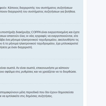
ραφούν. Κάποιος διαχειριστής του συστήματος συζητήσεων
άποιον διαχειριστή του συστήματος συζητήσεων για βοήθεια.
η υποστήριξη διακήρυξης COPPA είναι ενεργοποιημένη και έχετε
σεων απαιτούν όλες οι νέες εγγραφές να ενεργοποιούνται, είτε
 λάβει ένα μήνυμα ηλεκτρονικού ταχυδρομείου, ακολουθήστε τις
υ ή το μήνυμα ηλεκτρονικού ταχυδρομείου, έχει μπλοκαριστεί
σετε με έναν διαχειριστή.
ίναι σωστά. Αν είναι σωστά, επικοινωνήστε με κάποιον
οιο σφάλμα στις ρυθμίσεις και να χρειάζεται να το διορθώσει.
 απομακρύνουν μέλη περιοδικά που δεν έχουν δημοσιεύσει
 να εμπλακείτε στις δημόσιες συζητήσεις.