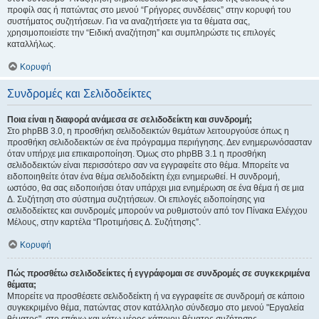
προφίλ σας ή πατώντας στο μενού “Γρήγορες συνδέσεις” στην κορυφή του
συστήματος συζητήσεων. Για να αναζητήσετε για τα θέματα σας,
χρησιμοποιείστε την “Ειδική αναζήτηση” και συμπληρώστε τις επιλογές
καταλλήλως.
Κορυφή
Συνδρομές και Σελιδοδείκτες
Ποια είναι η διαφορά ανάμεσα σε σελιδοδείκτη και συνδρομή;
Στο phpBB 3.0, η προσθήκη σελιδοδεικτών θεμάτων λειτουργούσε όπως η
προσθήκη σελιδοδεικτών σε ένα πρόγραμμα περιήγησης. Δεν ενημερωνόσασταν
όταν υπήρχε μια επικαιροποίηση. Όμως στο phpBB 3.1 η προσθήκη
σελιδοδεικτών είναι περισσότερο σαν να εγγραφείτε στο θέμα. Μπορείτε να
ειδοποιηθείτε όταν ένα θέμα σελιδοδείκτη έχει ενημερωθεί. Η συνδρομή,
ωστόσο, θα σας ειδοποιήσει όταν υπάρχει μια ενημέρωση σε ένα θέμα ή σε μια
Δ. Συζήτηση στο σύστημα συζητήσεων. Οι επιλογές ειδοποίησης για
σελιδοδείκτες και συνδρομές μπορούν να ρυθμιστούν από τον Πίνακα Ελέγχου
Μέλους, στην καρτέλα “Προτιμήσεις Δ. Συζήτησης”.
Κορυφή
Πώς προσθέτω σελιδοδείκτες ή εγγράφομαι σε συνδρομές σε συγκεκριμένα
θέματα;
Μπορείτε να προσθέσετε σελιδοδείκτη ή να εγγραφείτε σε συνδρομή σε κάποιο
συγκεκριμένο θέμα, πατώντας στον κατάλληλο σύνδεσμο στο μενού "Εργαλεία