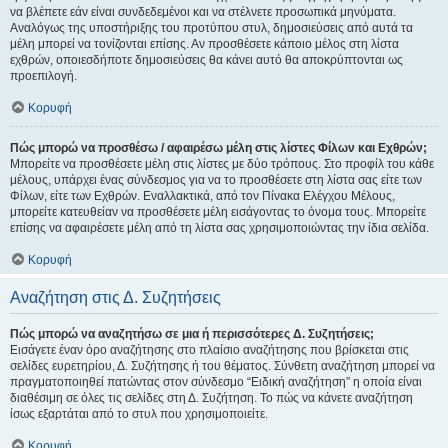
να βλέπετε εάν είναι συνδεδεμένοι και να στέλνετε προσωπικά μηνύματα.
Αναλόγως της υποστήριξης του προτύπου στυλ, δημοσιεύσεις από αυτά τα
μέλη μπορεί να τονίζονται επίσης. Αν προσθέσετε κάποιο μέλος στη λίστα
εχθρών, οποιεσδήποτε δημοσιεύσεις θα κάνει αυτό θα αποκρύπτονται ως
προεπιλογή.
Κορυφή
Πώς μπορώ να προσθέσω / αφαιρέσω μέλη στις λίστες Φίλων και Εχθρών;
Μπορείτε να προσθέσετε μέλη στις λίστες με δύο τρόπους. Στο προφίλ του κάθε
μέλους, υπάρχει ένας σύνδεσμος για να το προσθέσετε στη λίστα σας είτε των
Φίλων, είτε των Εχθρών. Εναλλακτικά, από τον Πίνακα Ελέγχου Μέλους,
μπορείτε κατευθείαν να προσθέσετε μέλη εισάγοντας το όνομα τους. Μπορείτε
επίσης να αφαιρέσετε μέλη από τη λίστα σας χρησιμοποιώντας την ίδια σελίδα.
Κορυφή
Αναζήτηση στις Δ. Συζητήσεις
Πώς μπορώ να αναζητήσω σε μια ή περισσότερες Δ. Συζητήσεις;
Εισάγετε έναν όρο αναζήτησης στο πλαίσιο αναζήτησης που βρίσκεται στις
σελίδες ευρετηρίου, Δ. Συζήτησης ή του θέματος. Σύνθετη αναζήτηση μπορεί να
πραγματοποιηθεί πατώντας στον σύνδεσμο “Ειδική αναζήτηση” η οποία είναι
διαθέσιμη σε όλες τις σελίδες στη Δ. Συζήτηση. Το πώς να κάνετε αναζήτηση
ίσως εξαρτάται από το στυλ που χρησιμοποιείτε.
Κορυφή