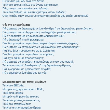
Η γλώσσα μου δεν είναι στη λίστα!
Τι είναι οι εικόνες δίπλα στο όνομα χρήστη μου;
Πώς μπορώ να εμφανίσω ένα άβαταρ;
Τι είναι ο βαθμός μου και πώς μπορώ να τον αλλάξω;
Όταν πατάω στον σύνδεσμο email για ένα μέλος μου ζητάει να συνδεθώ;
Θέματα δημοσίευσης
Πώς μπορώ να δημιουργήσω ένα νέο θέμα ή να δημοσιεύσω μια απάντηση;
Πώς μπορώ να επεξεργαστώ ή να διαγράψω μια δημοσίευση;
Πώς προσθέτω μια υπογραφή στη δημοσίευση μου;
Πώς δημιουργώ ένα δημοψήφισμα;
Γιατί δεν μπορώ να προσθέσω περισσότερες επιλογές ψήφων;
Πώς μπορώ να επεξεργαστώ ή να διαγράψω ένα δημοψήφισμα;
Γιατί δεν έχω πρόσβαση σε μια Δ. Συζήτηση;
Γιατί δεν μπορώ να προσθέσω συνημμένα;
Γιατί έχω λάβει μια προειδοποίηση;
Πώς μπορώ να αναφέρω δημοσιεύσεις σε έναν συντονιστή;
Τι είναι το κουμπί “Αποθήκευση” στη δημοσίευση θέματος;
Γιατί η δημοσίευση χρειάζεται να εγκριθεί;
Πώς σημειώνω ένα θέμα μου ως νέο;
Μορφοποίηση και τύποι θεμάτων
Τι είναι ο BBCode;
Μπορώ να χρησιμοποιήσω HTML;
Τι είναι τα Smilies;
Μπορώ να δημοσιεύω εικόνες;
Τι είναι οι γενικές ανακοινώσεις;
Τι είναι οι ανακοινώσεις;
Τι είναι τα επισημασμένα θέματα;