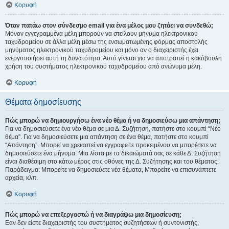
Κορυφή
Όταν πατάω στον σύνδεσμο email για ένα μέλος μου ζητάει να συνδεθώ;
Μόνον εγγεγραμμένα μέλη μπορούν να στείλουν μήνυμα ηλεκτρονικού
ταχυδρομείου σε άλλα μέλη μέσω της ενσωματωμένης φόρμας αποστολής
μηνύματος ηλεκτρονικού ταχυδρομείου και μόνο αν ο διαχειριστής έχει
ενεργοποιήσει αυτή τη δυνατότητα. Αυτό γίνεται για να αποτραπεί η κακόβουλη
χρήση του συστήματος ηλεκτρονικού ταχυδρομείου από ανώνυμα μέλη.
Κορυφή
Θέματα δημοσίευσης
Πώς μπορώ να δημιουργήσω ένα νέο θέμα ή να δημοσιεύσω μια απάντηση;
Για να δημοσιεύσετε ένα νέο θέμα σε μια Δ. Συζήτηση, πατήστε στο κουμπί “Νέο
θέμα”. Για να δημοσιεύσετε μια απάντηση σε ένα θέμα, πατήστε στο κουμπί
“Απάντηση”. Μπορεί να χρειαστεί να εγγραφείτε προκειμένου να μπορέσετε να
δημοσιεύσετε ένα μήνυμα. Μια λίστα με τα δικαιώματά σας σε κάθε Δ. Συζήτηση
είναι διαθέσιμη στο κάτω μέρος στις οθόνες της Δ. Συζήτησης και του θέματος.
Παράδειγμα: Μπορείτε να δημοσιεύετε νέα θέματα, Μπορείτε να επισυνάπτετε
αρχεία, κλπ.
Κορυφή
Πώς μπορώ να επεξεργαστώ ή να διαγράψω μια δημοσίευση;
Εάν δεν είστε διαχειριστής του συστήματος συζητήσεων ή συντονιστής,