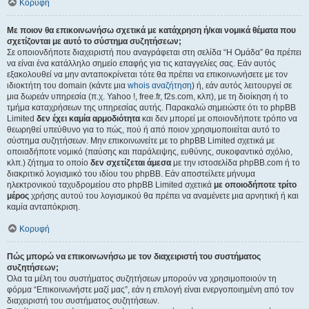
Κορυφή
Με ποιον θα επικοινωνήσω σχετικά με κατάχρηση ή/και νομικά θέματα που
σχετίζονται με αυτό το σύστημα συζητήσεων;
Σε οποιονδήποτε διαχειριστή που αναγράφεται στη σελίδα “Η Ομάδα” θα πρέπει
να είναι ένα κατάλληλο σημείο επαφής για τις καταγγελίες σας. Εάν αυτός
εξακολουθεί να μην ανταποκρίνεται τότε θα πρέπει να επικοινωνήσετε με τον
ιδιοκτήτη του domain (κάντε μια
whois αναζήτηση
) ή, εάν αυτός λειτουργεί σε
μια δωρεάν υπηρεσία (π.χ. Yahoo !, free.fr, f2s.com, κλπ), με τη διοίκηση ή το
τμήμα καταχρήσεων της υπηρεσίας αυτής. Παρακαλώ σημειώστε ότι το phpBB
Limited
δεν έχει καμία αρμοδιότητα
και δεν μπορεί με οποιονδήποτε τρόπο να
θεωρηθεί υπεύθυνο για το πώς, πού ή από ποιον χρησιμοποιείται αυτό το
σύστημα συζητήσεων. Μην επικοινωνείτε με το phpBB Limited σχετικά με
οποιαδήποτε νομικό (παύσης και παράλειψης, ευθύνης, συκοφαντικό σχόλιο,
κλπ.) ζήτημα το οποίο
δεν σχετίζεται άμεσα
με την ιστοσελίδα phpBB.com ή το
διακριτικό λογισμικό του ιδίου του phpBB. Εάν αποστείλετε μήνυμα
ηλεκτρονικού ταχυδρομείου στο phpBB Limited σχετικά
με οποιοδήποτε τρίτο
μέρος
χρήσης αυτού του λογισμικού θα πρέπει να αναμένετε μια αρνητική ή και
καμία ανταπόκριση.
Κορυφή
Πώς μπορώ να επικοινωνήσω με τον διαχειριστή του συστήματος
συζητήσεων;
Όλα τα μέλη του συστήματος συζητήσεων μπορούν να χρησιμοποιούν τη
φόρμα “Επικοινωνήστε μαζί μας”, εάν η επιλογή είναι ενεργοποιημένη από τον
διαχειριστή του συστήματος συζητήσεων.