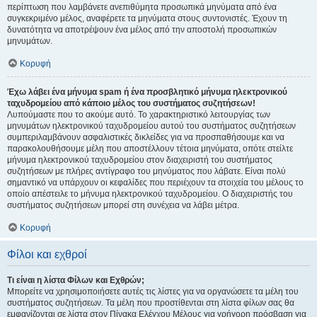
περίπτωση που λαμβάνετε ανεπιθύμητα προσωπικά μηνύματα από ένα
συγκεκριμένο μέλος, αναφέρετε τα μηνύματα στους συντονιστές. Έχουν τη
δυνατότητα να αποτρέψουν ένα μέλος από την αποστολή προσωπικών
μηνυμάτων.
Κορυφή
Έχω λάβει ένα μήνυμα spam ή ένα προσβλητικό μήνυμα ηλεκτρονικού
ταχυδρομείου από κάποιο μέλος του συστήματος συζητήσεων!
Λυπούμαστε που το ακούμε αυτό. Το χαρακτηριστικό λειτουργίας των
μηνυμάτων ηλεκτρονικού ταχυδρομείου αυτού του συστήματος συζητήσεων
συμπεριλαμβάνουν ασφαλιστικές δικλείδες για να προσπαθήσουμε και να
παρακολουθήσουμε μέλη που αποστέλλουν τέτοια μηνύματα, οπότε στείλτε
μήνυμα ηλεκτρονικού ταχυδρομείου στον διαχειριστή του συστήματος
συζητήσεων με πλήρες αντίγραφο του μηνύματος που λάβατε. Είναι πολύ
σημαντικό να υπάρχουν οι κεφαλίδες που περιέχουν τα στοιχεία του μέλους το
οποίο απέστειλε το μήνυμα ηλεκτρονικού ταχυδρομείου. Ο διαχειριστής του
συστήματος συζητήσεων μπορεί στη συνέχεια να λάβει μέτρα.
Κορυφή
Φίλοι και εχθροί
Τι είναι η λίστα Φίλων και Εχθρών;
Μπορείτε να χρησιμοποιήσετε αυτές τις λίστες για να οργανώσετε τα μέλη του
συστήματος συζητήσεων. Τα μέλη που προστίθενται στη λίστα φίλων σας θα
εμφανίζονται σε λίστα στον Πίνακα Ελέγχου Μέλους για γρήγορη πρόσβαση για