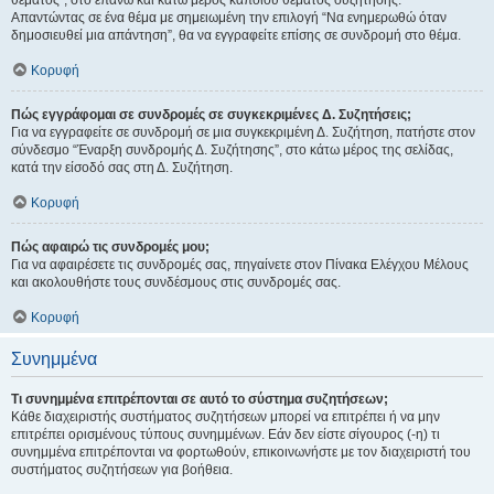
θέματος", στο επάνω και κάτω μέρος κάποιου θέματος συζήτησης.
Απαντώντας σε ένα θέμα με σημειωμένη την επιλογή “Να ενημερωθώ όταν
δημοσιευθεί μια απάντηση”, θα να εγγραφείτε επίσης σε συνδρομή στο θέμα.
Κορυφή
Πώς εγγράφομαι σε συνδρομές σε συγκεκριμένες Δ. Συζητήσεις;
Για να εγγραφείτε σε συνδρομή σε μια συγκεκριμένη Δ. Συζήτηση, πατήστε στον
σύνδεσμο “Έναρξη συνδρομής Δ. Συζήτησης”, στο κάτω μέρος της σελίδας,
κατά την είσοδό σας στη Δ. Συζήτηση.
Κορυφή
Πώς αφαιρώ τις συνδρομές μου;
Για να αφαιρέσετε τις συνδρομές σας, πηγαίνετε στον Πίνακα Ελέγχου Μέλους
και ακολουθήστε τους συνδέσμους στις συνδρομές σας.
Κορυφή
Συνημμένα
Τι συνημμένα επιτρέπονται σε αυτό το σύστημα συζητήσεων;
Κάθε διαχειριστής συστήματος συζητήσεων μπορεί να επιτρέπει ή να μην
επιτρέπει ορισμένους τύπους συνημμένων. Εάν δεν είστε σίγουρος (-η) τι
συνημμένα επιτρέπονται να φορτωθούν, επικοινωνήστε με τον διαχειριστή του
συστήματος συζητήσεων για βοήθεια.