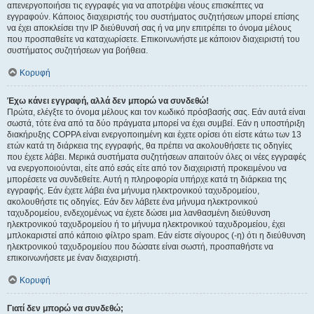
απενεργοποιήσει τις εγγραφές για να αποτρέψει νέους επισκέπτες να
εγγραφούν. Κάποιος διαχειριστής του συστήματος συζητήσεων μπορεί επίσης
να έχει αποκλείσει την IP διεύθυνσή σας ή να μην επιτρέπει το όνομα μέλους
που προσπαθείτε να καταχωρίσετε. Επικοινωνήστε με κάποιον διαχειριστή του
συστήματος συζητήσεων για βοήθεια.
Κορυφή
Έχω κάνει εγγραφή, αλλά δεν μπορώ να συνδεθώ!
Πρώτα, ελέγξτε το όνομα μέλους και τον κωδικό πρόσβασής σας. Εάν αυτά είναι
σωστά, τότε ένα από τα δύο πράγματα μπορεί να έχει συμβεί. Εάν η υποστήριξη
διακήρυξης COPPA είναι ενεργοποιημένη και έχετε ορίσει ότι είστε κάτω των 13
ετών κατά τη διάρκεια της εγγραφής, θα πρέπει να ακολουθήσετε τις οδηγίες
που έχετε λάβει. Μερικά συστήματα συζητήσεων απαιτούν όλες οι νέες εγγραφές
να ενεργοποιούνται, είτε από εσάς είτε από τον διαχειριστή προκειμένου να
μπορέσετε να συνδεθείτε. Αυτή η πληροφορία υπήρχε κατά τη διάρκεια της
εγγραφής. Εάν έχετε λάβει ένα μήνυμα ηλεκτρονικού ταχυδρομείου,
ακολουθήστε τις οδηγίες. Εάν δεν λάβετε ένα μήνυμα ηλεκτρονικού
ταχυδρομείου, ενδεχομένως να έχετε δώσει μια λανθασμένη διεύθυνση
ηλεκτρονικού ταχυδρομείου ή το μήνυμα ηλεκτρονικού ταχυδρομείου, έχει
μπλοκαριστεί από κάποιο φίλτρο spam. Εάν είστε σίγουρος (-η) ότι η διεύθυνση
ηλεκτρονικού ταχυδρομείου που δώσατε είναι σωστή, προσπαθήστε να
επικοινωνήσετε με έναν διαχειριστή.
Κορυφή
Γιατί δεν μπορώ να συνδεθώ;