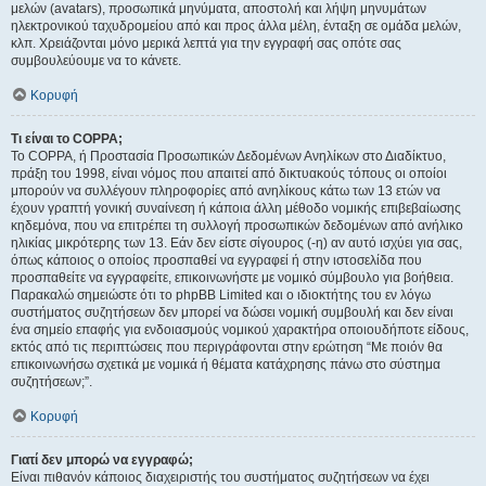
μελών (avatars), προσωπικά μηνύματα, αποστολή και λήψη μηνυμάτων
ηλεκτρονικού ταχυδρομείου από και προς άλλα μέλη, ένταξη σε ομάδα μελών,
κλπ. Χρειάζονται μόνο μερικά λεπτά για την εγγραφή σας οπότε σας
συμβουλεύουμε να το κάνετε.
Κορυφή
Τι είναι το COPPA;
Το COPPA, ή Προστασία Προσωπικών Δεδομένων Ανηλίκων στο Διαδίκτυο,
πράξη του 1998, είναι νόμος που απαιτεί από δικτυακούς τόπους οι οποίοι
μπορούν να συλλέγουν πληροφορίες από ανηλίκους κάτω των 13 ετών να
έχουν γραπτή γονική συναίνεση ή κάποια άλλη μέθοδο νομικής επιβεβαίωσης
κηδεμόνα, που να επιτρέπει τη συλλογή προσωπικών δεδομένων από ανήλικο
ηλικίας μικρότερης των 13. Εάν δεν είστε σίγουρος (-η) αν αυτό ισχύει για σας,
όπως κάποιος ο οποίος προσπαθεί να εγγραφεί ή στην ιστοσελίδα που
προσπαθείτε να εγγραφείτε, επικοινωνήστε με νομικό σύμβουλο για βοήθεια.
Παρακαλώ σημειώστε ότι το phpBB Limited και ο ιδιοκτήτης του εν λόγω
συστήματος συζητήσεων δεν μπορεί να δώσει νομική συμβουλή και δεν είναι
ένα σημείο επαφής για ενδοιασμούς νομικού χαρακτήρα οποιουδήποτε είδους,
εκτός από τις περιπτώσεις που περιγράφονται στην ερώτηση “Με ποιόν θα
επικοινωνήσω σχετικά με νομικά ή θέματα κατάχρησης πάνω στο σύστημα
συζητήσεων;”.
Κορυφή
Γιατί δεν μπορώ να εγγραφώ;
Είναι πιθανόν κάποιος διαχειριστής του συστήματος συζητήσεων να έχει