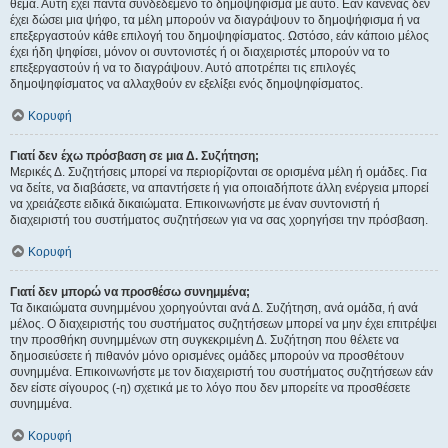
θέμα. Αυτή έχει πάντα συνδεδεμένο το δημοψήφισμα με αυτό. Εάν κανένας δεν
έχει δώσει μια ψήφο, τα μέλη μπορούν να διαγράψουν το δημοψήφισμα ή να
επεξεργαστούν κάθε επιλογή του δημοψηφίσματος. Ωστόσο, εάν κάποιο μέλος
έχει ήδη ψηφίσει, μόνον οι συντονιστές ή οι διαχειριστές μπορούν να το
επεξεργαστούν ή να το διαγράψουν. Αυτό αποτρέπει τις επιλογές
δημοψηφίσματος να αλλαχθούν εν εξελίξει ενός δημοψηφίσματος.
Κορυφή
Γιατί δεν έχω πρόσβαση σε μια Δ. Συζήτηση;
Μερικές Δ. Συζητήσεις μπορεί να περιορίζονται σε ορισμένα μέλη ή ομάδες. Για
να δείτε, να διαβάσετε, να απαντήσετε ή για οποιαδήποτε άλλη ενέργεια μπορεί
να χρειάζεστε ειδικά δικαιώματα. Επικοινωνήστε με έναν συντονιστή ή
διαχειριστή του συστήματος συζητήσεων για να σας χορηγήσει την πρόσβαση.
Κορυφή
Γιατί δεν μπορώ να προσθέσω συνημμένα;
Τα δικαιώματα συνημμένου χορηγούνται ανά Δ. Συζήτηση, ανά ομάδα, ή ανά
μέλος. Ο διαχειριστής του συστήματος συζητήσεων μπορεί να μην έχει επιτρέψει
την προσθήκη συνημμένων στη συγκεκριμένη Δ. Συζήτηση που θέλετε να
δημοσιεύσετε ή πιθανόν μόνο ορισμένες ομάδες μπορούν να προσθέτουν
συνημμένα. Επικοινωνήστε με τον διαχειριστή του συστήματος συζητήσεων εάν
δεν είστε σίγουρος (-η) σχετικά με το λόγο που δεν μπορείτε να προσθέσετε
συνημμένα.
Κορυφή