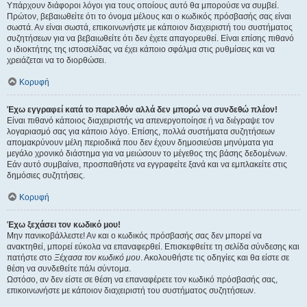
Υπάρχουν διάφοροι λόγοι για τους οποίους αυτό θα μπορούσε να συμβεί.
Πρώτον, βεβαιωθείτε ότι το όνομα μέλους και ο κωδικός πρόσβασής σας είναι
σωστά. Αν είναι σωστά, επικοινωνήστε με κάποιον διαχειριστή του συστήματος
συζητήσεων για να βεβαιωθείτε ότι δεν έχετε απαγορευθεί. Είναι επίσης πιθανό
ο ιδιοκτήτης της ιστοσελίδας να έχει κάποιο σφάλμα στις ρυθμίσεις και να
χρειάζεται να το διορθώσει.
Κορυφή
Έχω εγγραφεί κατά το παρελθόν αλλά δεν μπορώ να συνδεθώ πλέον!
Είναι πιθανό κάποιος διαχειριστής να απενεργοποίησε ή να διέγραψε τον
λογαριασμό σας για κάποιο λόγο. Επίσης, πολλά συστήματα συζητήσεων
απομακρύνουν μέλη περιοδικά που δεν έχουν δημοσιεύσει μηνύματα για
μεγάλο χρονικό διάστημα για να μειώσουν το μέγεθος της βάσης δεδομένων.
Εάν αυτό συμβαίνει, προσπαθήστε να εγγραφείτε ξανά και να εμπλακείτε στις
δημόσιες συζητήσεις.
Κορυφή
Έχω ξεχάσει τον κωδικό μου!
Μην πανικοβάλλεστε! Αν και ο κωδικός πρόσβασής σας δεν μπορεί να
ανακτηθεί, μπορεί εύκολα να επαναφερθεί. Επισκεφθείτε τη σελίδα σύνδεσης και
πατήστε στο
Ξέχασα τον κωδικό μου
. Ακολουθήστε τις οδηγίες και θα είστε σε
θέση να συνδεθείτε πάλι σύντομα.
Ωστόσο, αν δεν είστε σε θέση να επαναφέρετε τον κωδικό πρόσβασής σας,
επικοινωνήστε με κάποιον διαχειριστή του συστήματος συζητήσεων.