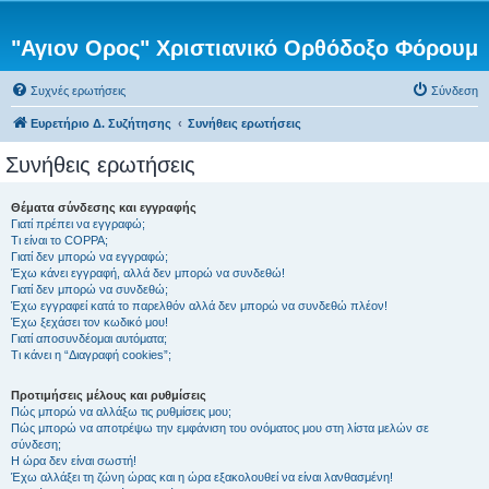
"Αγιον Ορος" Χριστιανικό Ορθόδοξο Φόρουμ
Συχνές ερωτήσεις
Σύνδεση
Ευρετήριο Δ. Συζήτησης
Συνήθεις ερωτήσεις
Συνήθεις ερωτήσεις
Θέματα σύνδεσης και εγγραφής
Γιατί πρέπει να εγγραφώ;
Τι είναι το COPPA;
Γιατί δεν μπορώ να εγγραφώ;
Έχω κάνει εγγραφή, αλλά δεν μπορώ να συνδεθώ!
Γιατί δεν μπορώ να συνδεθώ;
Έχω εγγραφεί κατά το παρελθόν αλλά δεν μπορώ να συνδεθώ πλέον!
Έχω ξεχάσει τον κωδικό μου!
Γιατί αποσυνδέομαι αυτόματα;
Τι κάνει η “Διαγραφή cookies”;
Προτιμήσεις μέλους και ρυθμίσεις
Πώς μπορώ να αλλάξω τις ρυθμίσεις μου;
Πώς μπορώ να αποτρέψω την εμφάνιση του ονόματος μου στη λίστα μελών σε
σύνδεση;
Η ώρα δεν είναι σωστή!
Έχω αλλάξει τη ζώνη ώρας και η ώρα εξακολουθεί να είναι λανθασμένη!