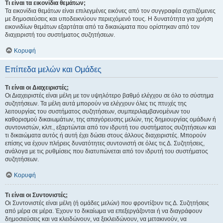
Τι είναι τα εικονίδια θεμάτων;
Τα εικονίδια θεμάτων είναι επιλεγμένες εικόνες από τον συγγραφέα σχετιζόμενες
με δημοσιεύσεις και υποδεικνύουν περιεχόμενό τους. Η δυνατότητα για χρήση
εικονιδίων θεμάτων εξαρτάται από τα δικαιώματα που ορίστηκαν από τον
διαχειριστή του συστήματος συζητήσεων.
Κορυφή
Επίπεδα μελών και Ομάδες
Τι είναι οι Διαχειριστές;
Οι Διαχειριστές είναι μέλη με τον υψηλότερο βαθμό ελέγχου σε όλο το σύστημα
συζητήσεων. Τα μέλη αυτά μπορούν να ελέγχουν όλες τις πτυχές της
λειτουργίας του συστήματος συζητήσεων, συμπεριλαμβανομένων του
καθορισμού δικαιωμάτων, της απαγόρευσης μελών, της δημιουργίας ομάδων ή
συντονιστών, κλπ., εξαρτώνται από τον ιδρυτή του συστήματος συζητήσεων και
τι δικαιώματα αυτός ή αυτή έχει δώσει στους άλλους διαχειριστές. Μπορούν
επίσης να έχουν πλήρεις δυνατότητες συντονιστή σε όλες τις Δ. Συζητήσεις,
ανάλογα με τις ρυθμίσεις που διατυπώνεται από τον ιδρυτή του συστήματος
συζητήσεων.
Κορυφή
Τι είναι οι Συντονιστές;
Οι Συντονιστές είναι μέλη (ή ομάδες μελών) που φροντίζουν τις Δ. Συζητήσεις
από μέρα σε μέρα. Έχουν το δικαίωμα να επεξεργάζονται ή να διαγράφουν
δημοσιεύσεις και να κλειδώνουν, να ξεκλειδώνουν, να μετακινούν, να