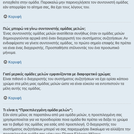
ενταχθείτε στην ομάδα. Παρακαλώ μην παρενοχλήσετε τον συντονιστή ομάδας
εάν απορρίψει το αίτημα σας, θα έχει τους λόγους του.
Κορυφή
Πώς μπορώ να γίνω συντονιστής ομάδας μελών;
Ένας συντονιστής ομάδας μελών ανατίθεται συνήθως όταν οι ομάδες μελών
δημιουργούνται αρχικά από έναν διαχειριστή του συστήματος συζητήσεων. Αν
ενδιαφέρεστε να γίνετε συντονιστής ομάδας, το πρώτο σημείο επαφής θα πρέπει
να είναι ένας διαχειριστής. Προσπαθήστε στέλνοντάς του ένα προσωπικό
μήνυμα.
Κορυφή
Γιατί μερικές ομάδες μελών εμφανίζονται με διαφορετικό χρώμα;
Είναι πιθανό ο διαχειριστής του συστήματος συζητήσεων να έχει ορίσει κάποιο
χρώμα στα μέλη μιας ομάδας μελών ώστε να είναι εύκολο να εντοπιστούν τα
μέλη αυτής της ομάδας.
Κορυφή
Τι είναι η “Προεπιλεγμένη ομάδα μελών”;
Εάν είστε μέλος σε παραπάνω από μια ομάδα μελών, η προεπιλεγμένη σας
χρησιμοποιείται για να προσδιορίσει ποια ομάδα θα πρέπει να δείξει το χρώμα
και το βαθμό της ομάδας για εσάς από προεπιλογή. Ο διαχειριστής του
συστήματος συζητήσεων μπορεί να σας παραχωρήσει δικαίωμα να αλλάξετε την