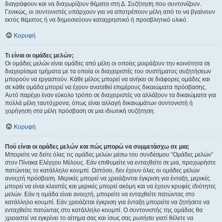
διαγράφουν και να διαχωρίζουν θέματα στη Δ. Συζήτηση που συντονίζουν.
Γενικώς, οι συντονιστές υπάρχουν για να αποτρέπουν μέλη από το να βγαίνουν
εκτός θέματος ή να δημοσιεύουν καταχρηστικό ή προσβλητικό υλικό.
Κορυφή
Τι είναι οι ομάδες μελών;
Οι ομάδες μελών είναι ομάδες από μέλη οι οποίες μοιράζουν την κοινότητα σε
διαχειρίσιμα τμήματα με τα οποία οι διαχειριστές του συστήματος συζητήσεων
μπορούν να εργαστούν. Κάθε μέλος μπορεί να ανήκει σε διάφορες ομάδες και
σε κάθε ομάδα μπορεί να έχουν ανατεθεί επιμέρους δικαιώματα πρόσβασης.
Αυτό παρέχει έναν εύκολο τρόπο σε διαχειριστές να αλλάξουν τα δικαιώματα για
πολλά μέλη ταυτόχρονα, όπως είναι αλλαγή δικαιωμάτων συντονιστή ή
χορήγηση στα μέλη πρόσβαση σε μια ιδιωτική συζήτηση.
Κορυφή
Πού είναι οι ομάδες μελών και πώς μπορώ να συμμετάσχω σε μια;
Μπορείτε να δείτε όλες τις ομάδες μελών μέσω του συνδέσμου “Ομάδες μελών”
στον Πίνακα Ελέγχου Μέλους. Εάν επιθυμείτε να ενταχθείτε σε μια, προχωρήστε
πατώντας το κατάλληλο κουμπί. Ωστόσο, δεν έχουν όλες οι ομάδες μελών
ανοιχτή πρόσβαση. Μερικές μπορεί να χρειάζονται έγκριση για ένταξη, μερικές
μπορεί να είναι κλειστές και μερικές μπορεί ακόμη και να έχουν κρυφές ιδιότητες
μελών. Εάν η ομάδα είναι ανοιχτή, μπορείτε να ενταχθείτε πατώντας στο
κατάλληλο κουμπί. Εάν χρειάζεται έγκριση για ένταξη μπορείτε να ζητήσετε να
ενταχθείτε πατώντας στο κατάλληλο κουμπί. Ο συντονιστής της ομάδας θα
χρειαστεί να εγκρίνει το αίτημα σας και ίσως σας ρωτήσει γιατί θέλετε να