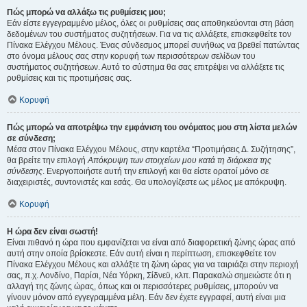
Πώς μπορώ να αλλάξω τις ρυθμίσεις μου;
Εάν είστε εγγεγραμμένο μέλος, όλες οι ρυθμίσεις σας αποθηκεύονται στη βάση
δεδομένων του συστήματος συζητήσεων. Για να τις αλλάξετε, επισκεφθείτε τον
Πίνακα Ελέγχου Μέλους. Ένας σύνδεσμος μπορεί συνήθως να βρεθεί πατώντας
στο όνομα μέλους σας στην κορυφή των περισσότερων σελίδων του
συστήματος συζητήσεων. Αυτό το σύστημα θα σας επιτρέψει να αλλάξετε τις
ρυθμίσεις και τις προτιμήσεις σας.
Κορυφή
Πώς μπορώ να αποτρέψω την εμφάνιση του ονόματος μου στη λίστα μελών
σε σύνδεση;
Μέσα στον Πίνακα Ελέγχου Μέλους, στην καρτέλα “Προτιμήσεις Δ. Συζήτησης”,
θα βρείτε την επιλογή
Απόκρυψη των στοιχείων μου κατά τη διάρκεια της
σύνδεσης
. Ενεργοποιήστε αυτή την επιλογή και θα είστε ορατοί μόνο σε
διαχειριστές, συντονιστές και εσάς. Θα υπολογίζεστε ως μέλος με απόκρυψη.
Κορυφή
Η ώρα δεν είναι σωστή!
Είναι πιθανό η ώρα που εμφανίζεται να είναι από διαφορετική ζώνης ώρας από
αυτή στην οποία βρίσκεστε. Εάν αυτή είναι η περίπτωση, επισκεφθείτε τον
Πίνακα Ελέγχου Μέλους και αλλάξτε τη ζώνη ώρας για να ταιριάζει στην περιοχή
σας, π.χ. Λονδίνο, Παρίσι, Νέα Υόρκη, Σίδνεϋ, κλπ. Παρακαλώ σημειώστε ότι η
αλλαγή της ζώνης ώρας, όπως και οι περισσότερες ρυθμίσεις, μπορούν να
γίνουν μόνον από εγγεγραμμένα μέλη. Εάν δεν έχετε εγγραφεί, αυτή είναι μια