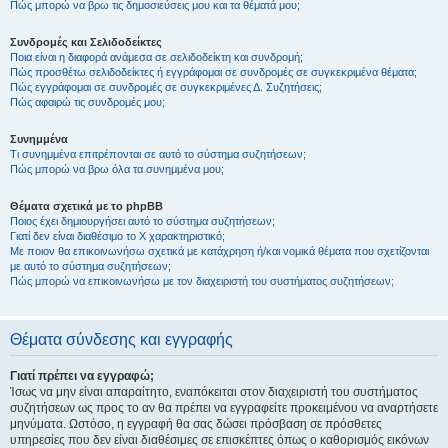
Πώς μπορώ να βρω τις δημοσιεύσεις μου και τα θέματά μου;
Συνδρομές και Σελιδοδείκτες
Ποια είναι η διαφορά ανάμεσα σε σελιδοδείκτη και συνδρομή;
Πώς προσθέτω σελιδοδείκτες ή εγγράφομαι σε συνδρομές σε συγκεκριμένα θέματα;
Πώς εγγράφομαι σε συνδρομές σε συγκεκριμένες Δ. Συζητήσεις;
Πώς αφαιρώ τις συνδρομές μου;
Συνημμένα
Τι συνημμένα επιτρέπονται σε αυτό το σύστημα συζητήσεων;
Πώς μπορώ να βρω όλα τα συνημμένα μου;
Θέματα σχετικά με το phpBB
Ποιος έχει δημιουργήσει αυτό το σύστημα συζητήσεων;
Γιατί δεν είναι διαθέσιμο το Χ χαρακτηριστικό;
Με ποιον θα επικοινωνήσω σχετικά με κατάχρηση ή/και νομικά θέματα που σχετίζονται
με αυτό το σύστημα συζητήσεων;
Πώς μπορώ να επικοινωνήσω με τον διαχειριστή του συστήματος συζητήσεων;
Θέματα σύνδεσης και εγγραφής
Γιατί πρέπει να εγγραφώ;
Ίσως να μην είναι απαραίτητο, εναπόκειται στον διαχειριστή του συστήματος
συζητήσεων ως προς το αν θα πρέπει να εγγραφείτε προκειμένου να αναρτήσετε
μηνύματα. Ωστόσο, η εγγραφή θα σας δώσει πρόσβαση σε πρόσθετες
υπηρεσίες που δεν είναι διαθέσιμες σε επισκέπτες όπως ο καθορισμός εικόνων