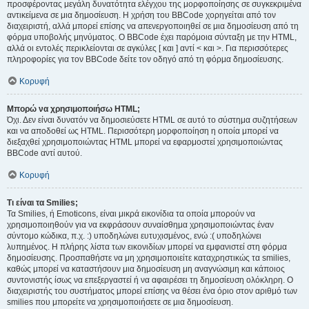
προσφέροντας μεγάλη δυνατότητα ελέγχου της μορφοποίησης σε συγκεκριμένα
αντικείμενα σε μια δημοσίευση. Η χρήση του BBCode χορηγείται από τον
διαχειριστή, αλλά μπορεί επίσης να απενεργοποιηθεί σε μια δημοσίευση από τη
φόρμα υποβολής μηνύματος. Ο BBCode έχει παρόμοια σύνταξη με την HTML,
αλλά οι εντολές περικλείονται σε αγκύλες [ και ] αντί < και >. Για περισσότερες
πληροφορίες για τον BBCode δείτε τον οδηγό από τη φόρμα δημοσίευσης.
Κορυφή
Μπορώ να χρησιμοποιήσω HTML;
Όχι. Δεν είναι δυνατόν να δημοσιεύσετε HTML σε αυτό το σύστημα συζητήσεων
και να αποδοθεί ως HTML. Περισσότερη μορφοποίηση η οποία μπορεί να
διεξαχθεί χρησιμοποιώντας HTML μπορεί να εφαρμοστεί χρησιμοποιώντας
BBCode αντί αυτού.
Κορυφή
Τι είναι τα Smilies;
Τα Smilies, ή Emoticons, είναι μικρά εικονίδια τα οποία μπορούν να
χρησιμοποιηθούν για να εκφράσουν συναίσθημα χρησιμοποιώντας έναν
σύντομο κώδικα, π.χ. :) υποδηλώνει ευτυχισμένος, ενώ :( υποδηλώνει
λυπημένος. Η πλήρης λίστα των εικονιδίων μπορεί να εμφανιστεί στη φόρμα
δημοσίευσης. Προσπαθήστε να μη χρησιμοποιείτε καταχρηστικώς τα smilies,
καθώς μπορεί να καταστήσουν μια δημοσίευση μη αναγνώσιμη και κάποιος
συντονιστής ίσως να επεξεργαστεί ή να αφαιρέσει τη δημοσίευση ολόκληρη. Ο
διαχειριστής του συστήματος μπορεί επίσης να θέσει ένα όριο στον αριθμό των
smilies που μπορείτε να χρησιμοποιήσετε σε μια δημοσίευση.