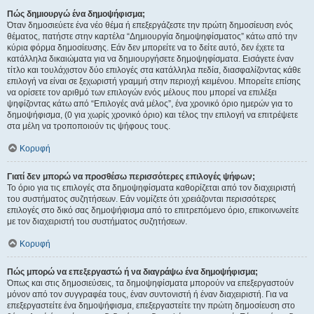
Πώς δημιουργώ ένα δημοψήφισμα;
Όταν δημοσιεύετε ένα νέο θέμα ή επεξεργάζεστε την πρώτη δημοσίευση ενός
θέματος, πατήστε στην καρτέλα “Δημιουργία δημοψηφίσματος” κάτω από την
κύρια φόρμα δημοσίευσης. Εάν δεν μπορείτε να το δείτε αυτό, δεν έχετε τα
κατάλληλα δικαιώματα για να δημιουργήσετε δημοψηφίσματα. Εισάγετε έναν
τίτλο και τουλάχιστον δύο επιλογές στα κατάλληλα πεδία, διασφαλίζοντας κάθε
επιλογή να είναι σε ξεχωριστή γραμμή στην περιοχή κειμένου. Μπορείτε επίσης
να ορίσετε τον αριθμό των επιλογών ενός μέλους που μπορεί να επιλέξει
ψηφίζοντας κάτω από “Επιλογές ανά μέλος”, ένα χρονικό όριο ημερών για το
δημοψήφισμα, (0 για χωρίς χρονικό όριο) και τέλος την επιλογή να επιτρέψετε
στα μέλη να τροποποιούν τις ψήφους τους.
Κορυφή
Γιατί δεν μπορώ να προσθέσω περισσότερες επιλογές ψήφων;
Το όριο για τις επιλογές στα δημοψηφίσματα καθορίζεται από τον διαχειριστή
του συστήματος συζητήσεων. Εάν νομίζετε ότι χρειάζονται περισσότερες
επιλογές στο δικό σας δημοψήφισμα από το επιτρεπόμενο όριο, επικοινωνείτε
με τον διαχειριστή του συστήματος συζητήσεων.
Κορυφή
Πώς μπορώ να επεξεργαστώ ή να διαγράψω ένα δημοψήφισμα;
Όπως και στις δημοσιεύσεις, τα δημοψηφίσματα μπορούν να επεξεργαστούν
μόνον από τον συγγραφέα τους, έναν συντονιστή ή έναν διαχειριστή. Για να
επεξεργαστείτε ένα δημοψήφισμα, επεξεργαστείτε την πρώτη δημοσίευση στο