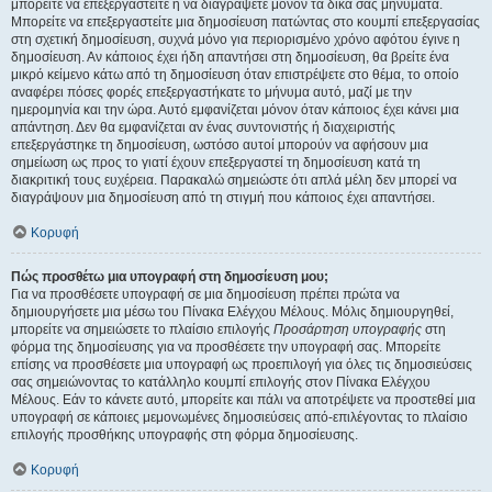
μπορείτε να επεξεργαστείτε ή να διαγράψετε μόνον τα δικά σας μηνύματα.
Μπορείτε να επεξεργαστείτε μια δημοσίευση πατώντας στο κουμπί επεξεργασίας
στη σχετική δημοσίευση, συχνά μόνο για περιορισμένο χρόνο αφότου έγινε η
δημοσίευση. Αν κάποιος έχει ήδη απαντήσει στη δημοσίευση, θα βρείτε ένα
μικρό κείμενο κάτω από τη δημοσίευση όταν επιστρέψετε στο θέμα, το οποίο
αναφέρει πόσες φορές επεξεργαστήκατε το μήνυμα αυτό, μαζί με την
ημερομηνία και την ώρα. Αυτό εμφανίζεται μόνον όταν κάποιος έχει κάνει μια
απάντηση. Δεν θα εμφανίζεται αν ένας συντονιστής ή διαχειριστής
επεξεργάστηκε τη δημοσίευση, ωστόσο αυτοί μπορούν να αφήσουν μια
σημείωση ως προς το γιατί έχουν επεξεργαστεί τη δημοσίευση κατά τη
διακριτική τους ευχέρεια. Παρακαλώ σημειώστε ότι απλά μέλη δεν μπορεί να
διαγράψουν μια δημοσίευση από τη στιγμή που κάποιος έχει απαντήσει.
Κορυφή
Πώς προσθέτω μια υπογραφή στη δημοσίευση μου;
Για να προσθέσετε υπογραφή σε μια δημοσίευση πρέπει πρώτα να
δημιουργήσετε μια μέσω του Πίνακα Ελέγχου Μέλους. Μόλις δημιουργηθεί,
μπορείτε να σημειώσετε το πλαίσιο επιλογής
Προσάρτηση υπογραφής
στη
φόρμα της δημοσίευσης για να προσθέσετε την υπογραφή σας. Μπορείτε
επίσης να προσθέσετε μια υπογραφή ως προεπιλογή για όλες τις δημοσιεύσεις
σας σημειώνοντας το κατάλληλο κουμπί επιλογής στον Πίνακα Ελέγχου
Μέλους. Εάν το κάνετε αυτό, μπορείτε και πάλι να αποτρέψετε να προστεθεί μια
υπογραφή σε κάποιες μεμονωμένες δημοσιεύσεις από-επιλέγοντας το πλαίσιο
επιλογής προσθήκης υπογραφής στη φόρμα δημοσίευσης.
Κορυφή