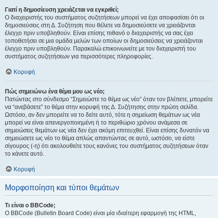
Γιατί η δημοσίευση χρειάζεται να εγκριθεί;
Ο διαχειριστής του συστήματος συζητήσεων μπορεί να έχει αποφασίσει ότι οι
δημοσιεύσεις στη Δ. Συζήτηση που θέλετε να δημοσιεύσετε να χρειάζονται
έλεγχο πριν υποβληθούν. Είναι επίσης πιθανό ο διαχειριστής να σας έχει
τοποθετήσει σε μια ομάδα μελών των οποίων οι δημοσιεύσεις να χρειάζονται
έλεγχο πριν υποβληθούν. Παρακαλώ επικοινωνείτε με τον διαχειριστή του
συστήματος συζητήσεων για περισσότερες πληροφορίες.
Κορυφή
Πώς σημειώνω ένα θέμα μου ως νέο;
Πατώντας στο σύνδεσμο “Σημειώστε το θέμα ως νέο” όταν τον βλέπετε, μπορείτε
να “ανεβάσετε” το θέμα στην κορυφή της Δ. Συζήτησης στην πρώτη σελίδα.
Ωστόσο, αν δεν μπορείτε να το δείτε αυτό, τότε η σημείωση θεμάτων ως νέα
μπορεί να είναι απενεργοποιημένη ή το περιθώριο χρόνου ανάμεσα σε
σημειώσεις θεμάτων ως νέα δεν έχει ακόμη επιτευχθεί. Είναι επίσης δυνατόν να
σημειώσετε ως νέο το θέμα απλώς απαντώντας σε αυτό, ωστόσο, να είστε
σίγουρος (-η) ότι ακολουθείτε τους κανόνες του συστήματος συζητήσεων όταν
το κάνετε αυτό.
Κορυφή
Μορφοποίηση και τύποι θεμάτων
Τι είναι ο BBCode;
Ο BBCode (Bulletin Board Code) είναι μία ιδιαίτερη εφαρμογή της HTML,