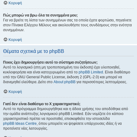
Κορυφή
Πώς μπορώ να βρω όλα τα συνημμένα μου;
Για να βρείτε τη λίστα των συνημμένων σας τα οποία έχετε φορτώσει, πηγαίνετε
στον Πίνακα Ελέγχου Μέλους και ακολουθήστε τους συνδέσμους στην ενότητα
συνημμένων.
Κορυφή
Θέματα σχετικά με το phpBB
Ποιος έχει δημιουργήσει αυτό το σύστημα συζητήσεων;
Αυτό το λογισμικό (στη μη τροποποιημένη του έκδοση) έχει υλοποιηθεί,
κυκλοφορήσει και είναι κατοχυρωμένο από το
phpBB Limited
. Είναι διαθέσιμο
υπό την GNU General Public License, έκδοση 2 (GPL-2.0) και μπορεί να
διανεμηθεί ελεύθερα. Δείτε στο
About phpBB
για περισσότερες λεπτομέρειες.
Κορυφή
Γιατί δεν είναι διαθέσιμο το Χ χαρακτηριστικό;
Αυτό το πρόγραμμα δημιουργήθηκε και η άδεια χρήσης του αποδόθηκε από
την ομάδα ανάπτυξης λογισμικού phpBB Limited. Εάν νομίζετε ότι κάποιο
χαρακτηριστικό πρέπει να προστεθεί, επισκεφθείτε την ιστοσελίδα
phpBB Ideas Centre
, όπου μπορείτε να ψηφίσετε υπάρχουσες ιδέες ή να
προτείνετε νέες λειτουργίες.