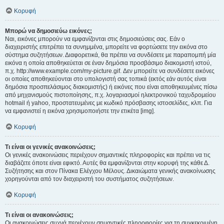
Κορυφή
Μπορώ να δημοσιεύω εικόνες;
Ναι, εικόνες μπορούν να εμφανίζονται στις δημοσιεύσεις σας. Εάν ο
διαχειριστής επιτρέπει τα συνημμένα, μπορείτε να φορτώσετε την εικόνα στο
σύστημα συζητήσεων. Διαφορετικά, θα πρέπει να συνδέσετε με παραπομπή μία
εικόνα η οποία αποθηκεύεται σε έναν δημόσια προσβάσιμο διακομιστή ιστού,
π.χ. http://www.example.com/my-picture.gif. Δεν μπορείτε να συνδέσετε εικόνες
οι οποίες αποθηκεύονται στο υπολογιστή σας τοπικά (εκτός εάν αυτός είναι
δημόσια προσπελάσιμος διακομιστής) ή εικόνες που είναι αποθηκευμένες πίσω
από μηχανισμούς πιστοποίησης, π.χ. λογαριασμοί ηλεκτρονικού ταχυδρομείου
hotmail ή yahoo, προστατευμένες με κωδικό πρόσβασης ιστοσελίδες, κλπ. Για
να εμφανιστεί η εικόνα χρησιμοποιήστε την ετικέτα [img].
Κορυφή
Τι είναι οι γενικές ανακοινώσεις;
Οι γενικές ανακοινώσεις περιέχουν σημαντικές πληροφορίες και πρέπει να τις
διαβάζετε όποτε είναι εφικτό. Αυτές θα εμφανίζονται στην κορυφή της κάθε Δ.
Συζήτησης και στον Πίνακα Ελέγχου Μέλους. Δικαιώματα γενικής ανακοίνωσης
χορηγούνται από τον διαχειριστή του συστήματος συζητήσεων.
Κορυφή
Τι είναι οι ανακοινώσεις;
Οι ανακοινώσεις συχνά περιέχουν σημαντικές πληροφορίες για τη συγκεκριμένη