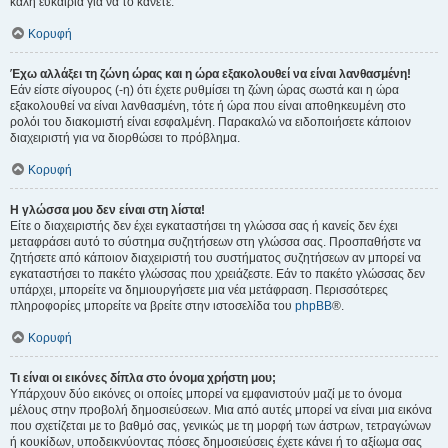
καλή ευκαιρία για να το κάνετε.
Κορυφή
Έχω αλλάξει τη ζώνη ώρας και η ώρα εξακολουθεί να είναι λανθασμένη!
Εάν είστε σίγουρος (-η) ότι έχετε ρυθμίσει τη ζώνη ώρας σωστά και η ώρα
εξακολουθεί να είναι λανθασμένη, τότε ή ώρα που είναι αποθηκευμένη στο
ρολόι του διακομιστή είναι εσφαλμένη. Παρακαλώ να ειδοποιήσετε κάποιον
διαχειριστή για να διορθώσει το πρόβλημα.
Κορυφή
Η γλώσσα μου δεν είναι στη λίστα!
Είτε ο διαχειριστής δεν έχει εγκαταστήσει τη γλώσσα σας ή κανείς δεν έχει
μεταφράσει αυτό το σύστημα συζητήσεων στη γλώσσα σας. Προσπαθήστε να
ζητήσετε από κάποιον διαχειριστή του συστήματος συζητήσεων αν μπορεί να
εγκαταστήσει το πακέτο γλώσσας που χρειάζεστε. Εάν το πακέτο γλώσσας δεν
υπάρχει, μπορείτε να δημιουργήσετε μια νέα μετάφραση. Περισσότερες
πληροφορίες μπορείτε να βρείτε στην ιστοσελίδα του
phpBB
®.
Κορυφή
Τι είναι οι εικόνες δίπλα στο όνομα χρήστη μου;
Υπάρχουν δύο εικόνες οι οποίες μπορεί να εμφανιστούν μαζί με το όνομα
μέλους στην προβολή δημοσιεύσεων. Μια από αυτές μπορεί να είναι μια εικόνα
που σχετίζεται με το βαθμό σας, γενικώς με τη μορφή των άστρων, τετραγώνων
ή κουκίδων, υποδεικνύοντας πόσες δημοσιεύσεις έχετε κάνει ή το αξίωμα σας