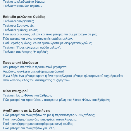
Τι είναι τα κλειδωμένα θέματα;
Τι είναι τα εικονίδια θεμάτων;
Επίπεδα μελών και Ομάδες
Τι είναι οι Διαχειριστές;
Τι είναι οι Συντονιστές;
Τι είναι οι ομάδες μελών;
Πού είναι οι ομάδες μελών και πώς μπορώ να συμμετάσχω σε μια;
Πώς μπορώ να γίνω συντονιστής ομάδας μελών;
Γιατί μερικές ομάδες μελών εμφανίζονται με διαφορετικό χρώμα;
Τι είναι η “Προεπιλεγμένη ομάδα μελών”;
Τι είναι ο σύνδεσμος "Η ομάδα”;
Προσωπικά Μηνύματα
Δεν μπορώ να στείλω προσωπικά μηνύματα!
Λαμβάνω συνέχεια ανεπιθύμητα μηνύματα!
Έχω λάβει ένα μήνυμα spam ή ένα προσβλητικό μήνυμα ηλεκτρονικού ταχυδρομείου
από κάποιο μέλος του συστήματος συζητήσεων!
Φίλοι και εχθροί
Τι είναι η λίστα Φίλων και Εχθρών;
Πώς μπορώ να προσθέσω / αφαιρέσω μέλη στις λίστες Φίλων και Εχθρών;
Αναζήτηση στις Δ. Συζητήσεις
Πώς μπορώ να αναζητήσω σε μια ή περισσότερες Δ. Συζητήσεις;
Γιατί η αναζήτησή μου δεν επιστρέφει αποτελέσματα;
Γιατί η αναζήτηση μου επιστρέφει μια κενή σελίδα;
Πώς μπορώ να αναζητήσω για μέλη;