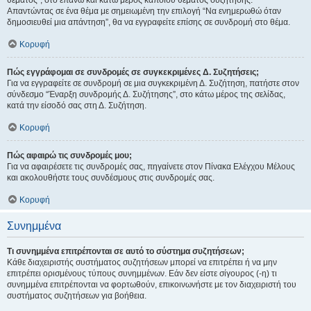
θέματος", στο επάνω και κάτω μέρος κάποιου θέματος συζήτησης.
Απαντώντας σε ένα θέμα με σημειωμένη την επιλογή “Να ενημερωθώ όταν
δημοσιευθεί μια απάντηση”, θα να εγγραφείτε επίσης σε συνδρομή στο θέμα.
Κορυφή
Πώς εγγράφομαι σε συνδρομές σε συγκεκριμένες Δ. Συζητήσεις;
Για να εγγραφείτε σε συνδρομή σε μια συγκεκριμένη Δ. Συζήτηση, πατήστε στον
σύνδεσμο “Έναρξη συνδρομής Δ. Συζήτησης”, στο κάτω μέρος της σελίδας,
κατά την είσοδό σας στη Δ. Συζήτηση.
Κορυφή
Πώς αφαιρώ τις συνδρομές μου;
Για να αφαιρέσετε τις συνδρομές σας, πηγαίνετε στον Πίνακα Ελέγχου Μέλους
και ακολουθήστε τους συνδέσμους στις συνδρομές σας.
Κορυφή
Συνημμένα
Τι συνημμένα επιτρέπονται σε αυτό το σύστημα συζητήσεων;
Κάθε διαχειριστής συστήματος συζητήσεων μπορεί να επιτρέπει ή να μην
επιτρέπει ορισμένους τύπους συνημμένων. Εάν δεν είστε σίγουρος (-η) τι
συνημμένα επιτρέπονται να φορτωθούν, επικοινωνήστε με τον διαχειριστή του
συστήματος συζητήσεων για βοήθεια.