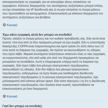
απενεργοποιήσει τις εγγραφές για να αποτρέψει νέους επισκέπτες να
εγγραφούν. Κάποιος διαχειριστής του συστήματος συζητήσεων μπορεί επίσης
να έχει αποκλείσει την IP διεύθυνσή σας ή να μην επιτρέπει το όνομα μέλους
που προσπαθείτε να καταχωρίσετε. Επικοινωνήστε με κάποιον διαχειριστή του
συστήματος συζητήσεων για βοήθεια.
Κορυφή
Έχω κάνει εγγραφή, αλλά δεν μπορώ να συνδεθώ!
Πρώτα, ελέγξτε το όνομα μέλους και τον κωδικό πρόσβασής σας. Εάν αυτά είναι
σωστά, τότε ένα από τα δύο πράγματα μπορεί να έχει συμβεί. Εάν η υποστήριξη
διακήρυξης COPPA είναι ενεργοποιημένη και έχετε ορίσει ότι είστε κάτω των 13
ετών κατά τη διάρκεια της εγγραφής, θα πρέπει να ακολουθήσετε τις οδηγίες
που έχετε λάβει. Μερικά συστήματα συζητήσεων απαιτούν όλες οι νέες εγγραφές
να ενεργοποιούνται, είτε από εσάς είτε από τον διαχειριστή προκειμένου να
μπορέσετε να συνδεθείτε. Αυτή η πληροφορία υπήρχε κατά τη διάρκεια της
εγγραφής. Εάν έχετε λάβει ένα μήνυμα ηλεκτρονικού ταχυδρομείου,
ακολουθήστε τις οδηγίες. Εάν δεν λάβετε ένα μήνυμα ηλεκτρονικού
ταχυδρομείου, ενδεχομένως να έχετε δώσει μια λανθασμένη διεύθυνση
ηλεκτρονικού ταχυδρομείου ή το μήνυμα ηλεκτρονικού ταχυδρομείου, έχει
μπλοκαριστεί από κάποιο φίλτρο spam. Εάν είστε σίγουρος (-η) ότι η διεύθυνση
ηλεκτρονικού ταχυδρομείου που δώσατε είναι σωστή, προσπαθήστε να
επικοινωνήσετε με έναν διαχειριστή.
Κορυφή
Γιατί δεν μπορώ να συνδεθώ;