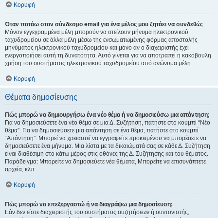
Κορυφή
Όταν πατάω στον σύνδεσμο email για ένα μέλος μου ζητάει να συνδεθώ;
Μόνον εγγεγραμμένα μέλη μπορούν να στείλουν μήνυμα ηλεκτρονικού
ταχυδρομείου σε άλλα μέλη μέσω της ενσωματωμένης φόρμας αποστολής
μηνύματος ηλεκτρονικού ταχυδρομείου και μόνο αν ο διαχειριστής έχει
ενεργοποιήσει αυτή τη δυνατότητα. Αυτό γίνεται για να αποτραπεί η κακόβουλη
χρήση του συστήματος ηλεκτρονικού ταχυδρομείου από ανώνυμα μέλη.
Κορυφή
Θέματα δημοσίευσης
Πώς μπορώ να δημιουργήσω ένα νέο θέμα ή να δημοσιεύσω μια απάντηση;
Για να δημοσιεύσετε ένα νέο θέμα σε μια Δ. Συζήτηση, πατήστε στο κουμπί “Νέο
θέμα”. Για να δημοσιεύσετε μια απάντηση σε ένα θέμα, πατήστε στο κουμπί
“Απάντηση”. Μπορεί να χρειαστεί να εγγραφείτε προκειμένου να μπορέσετε να
δημοσιεύσετε ένα μήνυμα. Μια λίστα με τα δικαιώματά σας σε κάθε Δ. Συζήτηση
είναι διαθέσιμη στο κάτω μέρος στις οθόνες της Δ. Συζήτησης και του θέματος.
Παράδειγμα: Μπορείτε να δημοσιεύετε νέα θέματα, Μπορείτε να επισυνάπτετε
αρχεία, κλπ.
Κορυφή
Πώς μπορώ να επεξεργαστώ ή να διαγράψω μια δημοσίευση;
Εάν δεν είστε διαχειριστής του συστήματος συζητήσεων ή συντονιστής,