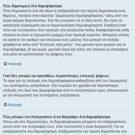
Πώς δημιουργώ ένα δημοψήφισμα;
Όταν δημοσιεύετε ένα νέο θέμα ή επεξεργάζεστε την πρώτη δημοσίευση ενός
θέματος, πατήστε στην καρτέλα “Δημιουργία δημοψηφίσματος” κάτω από την
κύρια φόρμα δημοσίευσης. Εάν δεν μπορείτε να το δείτε αυτό, δεν έχετε τα
κατάλληλα δικαιώματα για να δημιουργήσετε δημοψηφίσματα. Εισάγετε έναν
τίτλο και τουλάχιστον δύο επιλογές στα κατάλληλα πεδία, διασφαλίζοντας κάθε
επιλογή να είναι σε ξεχωριστή γραμμή στην περιοχή κειμένου. Μπορείτε επίσης
να ορίσετε τον αριθμό των επιλογών ενός μέλους που μπορεί να επιλέξει
ψηφίζοντας κάτω από “Επιλογές ανά μέλος”, ένα χρονικό όριο ημερών για το
δημοψήφισμα, (0 για χωρίς χρονικό όριο) και τέλος την επιλογή να επιτρέψετε
στα μέλη να τροποποιούν τις ψήφους τους.
Κορυφή
Γιατί δεν μπορώ να προσθέσω περισσότερες επιλογές ψήφων;
Το όριο για τις επιλογές στα δημοψηφίσματα καθορίζεται από τον διαχειριστή
του συστήματος συζητήσεων. Εάν νομίζετε ότι χρειάζονται περισσότερες
επιλογές στο δικό σας δημοψήφισμα από το επιτρεπόμενο όριο, επικοινωνείτε
με τον διαχειριστή του συστήματος συζητήσεων.
Κορυφή
Πώς μπορώ να επεξεργαστώ ή να διαγράψω ένα δημοψήφισμα;
Όπως και στις δημοσιεύσεις, τα δημοψηφίσματα μπορούν να επεξεργαστούν
μόνον από τον συγγραφέα τους, έναν συντονιστή ή έναν διαχειριστή. Για να
επεξεργαστείτε ένα δημοψήφισμα, επεξεργαστείτε την πρώτη δημοσίευση στο