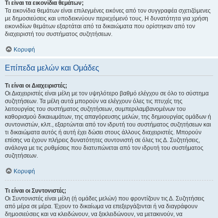
Τι είναι τα εικονίδια θεμάτων;
Τα εικονίδια θεμάτων είναι επιλεγμένες εικόνες από τον συγγραφέα σχετιζόμενες
με δημοσιεύσεις και υποδεικνύουν περιεχόμενό τους. Η δυνατότητα για χρήση
εικονιδίων θεμάτων εξαρτάται από τα δικαιώματα που ορίστηκαν από τον
διαχειριστή του συστήματος συζητήσεων.
Κορυφή
Επίπεδα μελών και Ομάδες
Τι είναι οι Διαχειριστές;
Οι Διαχειριστές είναι μέλη με τον υψηλότερο βαθμό ελέγχου σε όλο το σύστημα
συζητήσεων. Τα μέλη αυτά μπορούν να ελέγχουν όλες τις πτυχές της
λειτουργίας του συστήματος συζητήσεων, συμπεριλαμβανομένων του
καθορισμού δικαιωμάτων, της απαγόρευσης μελών, της δημιουργίας ομάδων ή
συντονιστών, κλπ., εξαρτώνται από τον ιδρυτή του συστήματος συζητήσεων και
τι δικαιώματα αυτός ή αυτή έχει δώσει στους άλλους διαχειριστές. Μπορούν
επίσης να έχουν πλήρεις δυνατότητες συντονιστή σε όλες τις Δ. Συζητήσεις,
ανάλογα με τις ρυθμίσεις που διατυπώνεται από τον ιδρυτή του συστήματος
συζητήσεων.
Κορυφή
Τι είναι οι Συντονιστές;
Οι Συντονιστές είναι μέλη (ή ομάδες μελών) που φροντίζουν τις Δ. Συζητήσεις
από μέρα σε μέρα. Έχουν το δικαίωμα να επεξεργάζονται ή να διαγράφουν
δημοσιεύσεις και να κλειδώνουν, να ξεκλειδώνουν, να μετακινούν, να