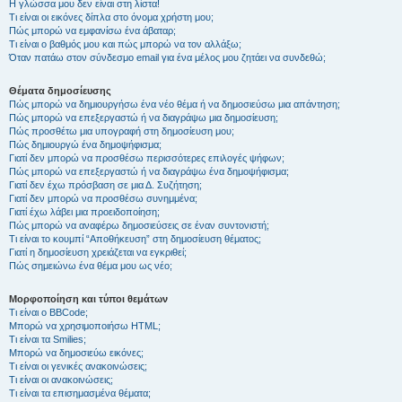
Η γλώσσα μου δεν είναι στη λίστα!
Τι είναι οι εικόνες δίπλα στο όνομα χρήστη μου;
Πώς μπορώ να εμφανίσω ένα άβαταρ;
Τι είναι ο βαθμός μου και πώς μπορώ να τον αλλάξω;
Όταν πατάω στον σύνδεσμο email για ένα μέλος μου ζητάει να συνδεθώ;
Θέματα δημοσίευσης
Πώς μπορώ να δημιουργήσω ένα νέο θέμα ή να δημοσιεύσω μια απάντηση;
Πώς μπορώ να επεξεργαστώ ή να διαγράψω μια δημοσίευση;
Πώς προσθέτω μια υπογραφή στη δημοσίευση μου;
Πώς δημιουργώ ένα δημοψήφισμα;
Γιατί δεν μπορώ να προσθέσω περισσότερες επιλογές ψήφων;
Πώς μπορώ να επεξεργαστώ ή να διαγράψω ένα δημοψήφισμα;
Γιατί δεν έχω πρόσβαση σε μια Δ. Συζήτηση;
Γιατί δεν μπορώ να προσθέσω συνημμένα;
Γιατί έχω λάβει μια προειδοποίηση;
Πώς μπορώ να αναφέρω δημοσιεύσεις σε έναν συντονιστή;
Τι είναι το κουμπί “Αποθήκευση” στη δημοσίευση θέματος;
Γιατί η δημοσίευση χρειάζεται να εγκριθεί;
Πώς σημειώνω ένα θέμα μου ως νέο;
Μορφοποίηση και τύποι θεμάτων
Τι είναι ο BBCode;
Μπορώ να χρησιμοποιήσω HTML;
Τι είναι τα Smilies;
Μπορώ να δημοσιεύω εικόνες;
Τι είναι οι γενικές ανακοινώσεις;
Τι είναι οι ανακοινώσεις;
Τι είναι τα επισημασμένα θέματα;