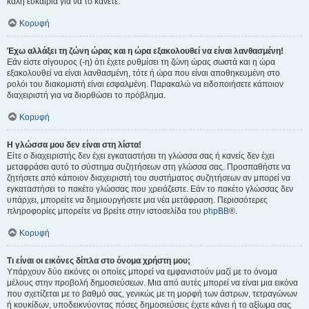
καλή ευκαιρία για να το κάνετε.
Κορυφή
Έχω αλλάξει τη ζώνη ώρας και η ώρα εξακολουθεί να είναι λανθασμένη!
Εάν είστε σίγουρος (-η) ότι έχετε ρυθμίσει τη ζώνη ώρας σωστά και η ώρα
εξακολουθεί να είναι λανθασμένη, τότε ή ώρα που είναι αποθηκευμένη στο
ρολόι του διακομιστή είναι εσφαλμένη. Παρακαλώ να ειδοποιήσετε κάποιον
διαχειριστή για να διορθώσει το πρόβλημα.
Κορυφή
Η γλώσσα μου δεν είναι στη λίστα!
Είτε ο διαχειριστής δεν έχει εγκαταστήσει τη γλώσσα σας ή κανείς δεν έχει
μεταφράσει αυτό το σύστημα συζητήσεων στη γλώσσα σας. Προσπαθήστε να
ζητήσετε από κάποιον διαχειριστή του συστήματος συζητήσεων αν μπορεί να
εγκαταστήσει το πακέτο γλώσσας που χρειάζεστε. Εάν το πακέτο γλώσσας δεν
υπάρχει, μπορείτε να δημιουργήσετε μια νέα μετάφραση. Περισσότερες
πληροφορίες μπορείτε να βρείτε στην ιστοσελίδα του
phpBB
®.
Κορυφή
Τι είναι οι εικόνες δίπλα στο όνομα χρήστη μου;
Υπάρχουν δύο εικόνες οι οποίες μπορεί να εμφανιστούν μαζί με το όνομα
μέλους στην προβολή δημοσιεύσεων. Μια από αυτές μπορεί να είναι μια εικόνα
που σχετίζεται με το βαθμό σας, γενικώς με τη μορφή των άστρων, τετραγώνων
ή κουκίδων, υποδεικνύοντας πόσες δημοσιεύσεις έχετε κάνει ή το αξίωμα σας