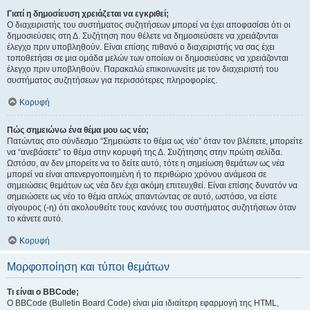
Γιατί η δημοσίευση χρειάζεται να εγκριθεί;
Ο διαχειριστής του συστήματος συζητήσεων μπορεί να έχει αποφασίσει ότι οι
δημοσιεύσεις στη Δ. Συζήτηση που θέλετε να δημοσιεύσετε να χρειάζονται
έλεγχο πριν υποβληθούν. Είναι επίσης πιθανό ο διαχειριστής να σας έχει
τοποθετήσει σε μια ομάδα μελών των οποίων οι δημοσιεύσεις να χρειάζονται
έλεγχο πριν υποβληθούν. Παρακαλώ επικοινωνείτε με τον διαχειριστή του
συστήματος συζητήσεων για περισσότερες πληροφορίες.
Κορυφή
Πώς σημειώνω ένα θέμα μου ως νέο;
Πατώντας στο σύνδεσμο “Σημειώστε το θέμα ως νέο” όταν τον βλέπετε, μπορείτε
να “ανεβάσετε” το θέμα στην κορυφή της Δ. Συζήτησης στην πρώτη σελίδα.
Ωστόσο, αν δεν μπορείτε να το δείτε αυτό, τότε η σημείωση θεμάτων ως νέα
μπορεί να είναι απενεργοποιημένη ή το περιθώριο χρόνου ανάμεσα σε
σημειώσεις θεμάτων ως νέα δεν έχει ακόμη επιτευχθεί. Είναι επίσης δυνατόν να
σημειώσετε ως νέο το θέμα απλώς απαντώντας σε αυτό, ωστόσο, να είστε
σίγουρος (-η) ότι ακολουθείτε τους κανόνες του συστήματος συζητήσεων όταν
το κάνετε αυτό.
Κορυφή
Μορφοποίηση και τύποι θεμάτων
Τι είναι ο BBCode;
Ο BBCode (Bulletin Board Code) είναι μία ιδιαίτερη εφαρμογή της HTML,