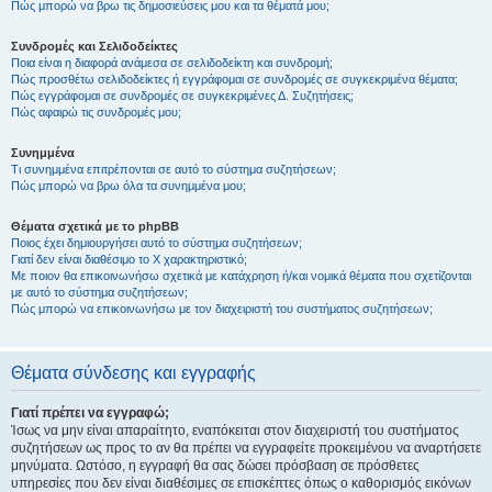
Πώς μπορώ να βρω τις δημοσιεύσεις μου και τα θέματά μου;
Συνδρομές και Σελιδοδείκτες
Ποια είναι η διαφορά ανάμεσα σε σελιδοδείκτη και συνδρομή;
Πώς προσθέτω σελιδοδείκτες ή εγγράφομαι σε συνδρομές σε συγκεκριμένα θέματα;
Πώς εγγράφομαι σε συνδρομές σε συγκεκριμένες Δ. Συζητήσεις;
Πώς αφαιρώ τις συνδρομές μου;
Συνημμένα
Τι συνημμένα επιτρέπονται σε αυτό το σύστημα συζητήσεων;
Πώς μπορώ να βρω όλα τα συνημμένα μου;
Θέματα σχετικά με το phpBB
Ποιος έχει δημιουργήσει αυτό το σύστημα συζητήσεων;
Γιατί δεν είναι διαθέσιμο το Χ χαρακτηριστικό;
Με ποιον θα επικοινωνήσω σχετικά με κατάχρηση ή/και νομικά θέματα που σχετίζονται
με αυτό το σύστημα συζητήσεων;
Πώς μπορώ να επικοινωνήσω με τον διαχειριστή του συστήματος συζητήσεων;
Θέματα σύνδεσης και εγγραφής
Γιατί πρέπει να εγγραφώ;
Ίσως να μην είναι απαραίτητο, εναπόκειται στον διαχειριστή του συστήματος
συζητήσεων ως προς το αν θα πρέπει να εγγραφείτε προκειμένου να αναρτήσετε
μηνύματα. Ωστόσο, η εγγραφή θα σας δώσει πρόσβαση σε πρόσθετες
υπηρεσίες που δεν είναι διαθέσιμες σε επισκέπτες όπως ο καθορισμός εικόνων