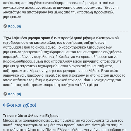
περίπτωση που λαμβάνετε ανεπιθύμητα προσωπικά μηνύματα από ένα
συγκεκριμένο μέλος, αναφέρετε τα μηνύματα στους συντονιστές. Έχουν τη
δυνατότητα να αποτρέψουν ένα μέλος από την αποστολή προσωπικών
μηνυμάτων.
Κορυφή
Έχω λάβει ένα μήνυμα spam ή ένα προσβλητικό μήνυμα ηλεκτρονικού
ταχυδρομείου από κάποιο μέλος του συστήματος συζητήσεων!
Λυπούμαστε που το ακούμε αυτό. Το χαρακτηριστικό λειτουργίας των
μηνυμάτων ηλεκτρονικού ταχυδρομείου αυτού του συστήματος συζητήσεων
συμπεριλαμβάνουν ασφαλιστικές δικλείδες για να προσπαθήσουμε και να
παρακολουθήσουμε μέλη που αποστέλλουν τέτοια μηνύματα, οπότε στείλτε
μήνυμα ηλεκτρονικού ταχυδρομείου στον διαχειριστή του συστήματος
συζητήσεων με πλήρες αντίγραφο του μηνύματος που λάβατε. Είναι πολύ
σημαντικό να υπάρχουν οι κεφαλίδες που περιέχουν τα στοιχεία του μέλους το
οποίο απέστειλε το μήνυμα ηλεκτρονικού ταχυδρομείου. Ο διαχειριστής του
συστήματος συζητήσεων μπορεί στη συνέχεια να λάβει μέτρα.
Κορυφή
Φίλοι και εχθροί
Τι είναι η λίστα Φίλων και Εχθρών;
Μπορείτε να χρησιμοποιήσετε αυτές τις λίστες για να οργανώσετε τα μέλη του
συστήματος συζητήσεων. Τα μέλη που προστίθενται στη λίστα φίλων σας θα
εμφανίζονται σε λίστα στον Πίνακα Ελέγχου Μέλους για γρήγορη πρόσβαση για