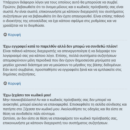
Υπάρχουν διάφοροι λόγοι για τους οποίους αυτό θα μπορούσε να συμβεί.
Πρώτον, βεβαιωθείτε ότι το όνομα μέλους και ο κωδικός πρόσβασής σας είναι
σωστά. Αν είναι σωστά, επικοινωνήστε με κάποιον διαχειριστή του συστήματος
συζητήσεων για να βεβαιωθείτε ότι δεν έχετε απαγορευθεί. Είναι επίσης πιθανό
ο ιδιοκτήτης της ιστοσελίδας να έχει κάποιο σφάλμα στις ρυθμίσεις και να
χρειάζεται να το διορθώσει.
Κορυφή
Έχω εγγραφεί κατά το παρελθόν αλλά δεν μπορώ να συνδεθώ πλέον!
Είναι πιθανό κάποιος διαχειριστής να απενεργοποίησε ή να διέγραψε τον
λογαριασμό σας για κάποιο λόγο. Επίσης, πολλά συστήματα συζητήσεων
απομακρύνουν μέλη περιοδικά που δεν έχουν δημοσιεύσει μηνύματα για
μεγάλο χρονικό διάστημα για να μειώσουν το μέγεθος της βάσης δεδομένων.
Εάν αυτό συμβαίνει, προσπαθήστε να εγγραφείτε ξανά και να εμπλακείτε στις
δημόσιες συζητήσεις.
Κορυφή
Έχω ξεχάσει τον κωδικό μου!
Μην πανικοβάλλεστε! Αν και ο κωδικός πρόσβασής σας δεν μπορεί να
ανακτηθεί, μπορεί εύκολα να επαναφερθεί. Επισκεφθείτε τη σελίδα σύνδεσης και
πατήστε στο
Ξέχασα τον κωδικό μου
. Ακολουθήστε τις οδηγίες και θα είστε σε
θέση να συνδεθείτε πάλι σύντομα.
Ωστόσο, αν δεν είστε σε θέση να επαναφέρετε τον κωδικό πρόσβασής σας,
επικοινωνήστε με κάποιον διαχειριστή του συστήματος συζητήσεων.