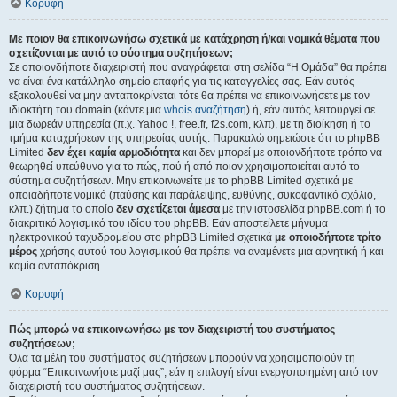
Κορυφή
Με ποιον θα επικοινωνήσω σχετικά με κατάχρηση ή/και νομικά θέματα που
σχετίζονται με αυτό το σύστημα συζητήσεων;
Σε οποιονδήποτε διαχειριστή που αναγράφεται στη σελίδα “Η Ομάδα” θα πρέπει
να είναι ένα κατάλληλο σημείο επαφής για τις καταγγελίες σας. Εάν αυτός
εξακολουθεί να μην ανταποκρίνεται τότε θα πρέπει να επικοινωνήσετε με τον
ιδιοκτήτη του domain (κάντε μια
whois αναζήτηση
) ή, εάν αυτός λειτουργεί σε
μια δωρεάν υπηρεσία (π.χ. Yahoo !, free.fr, f2s.com, κλπ), με τη διοίκηση ή το
τμήμα καταχρήσεων της υπηρεσίας αυτής. Παρακαλώ σημειώστε ότι το phpBB
Limited
δεν έχει καμία αρμοδιότητα
και δεν μπορεί με οποιονδήποτε τρόπο να
θεωρηθεί υπεύθυνο για το πώς, πού ή από ποιον χρησιμοποιείται αυτό το
σύστημα συζητήσεων. Μην επικοινωνείτε με το phpBB Limited σχετικά με
οποιαδήποτε νομικό (παύσης και παράλειψης, ευθύνης, συκοφαντικό σχόλιο,
κλπ.) ζήτημα το οποίο
δεν σχετίζεται άμεσα
με την ιστοσελίδα phpBB.com ή το
διακριτικό λογισμικό του ιδίου του phpBB. Εάν αποστείλετε μήνυμα
ηλεκτρονικού ταχυδρομείου στο phpBB Limited σχετικά
με οποιοδήποτε τρίτο
μέρος
χρήσης αυτού του λογισμικού θα πρέπει να αναμένετε μια αρνητική ή και
καμία ανταπόκριση.
Κορυφή
Πώς μπορώ να επικοινωνήσω με τον διαχειριστή του συστήματος
συζητήσεων;
Όλα τα μέλη του συστήματος συζητήσεων μπορούν να χρησιμοποιούν τη
φόρμα “Επικοινωνήστε μαζί μας”, εάν η επιλογή είναι ενεργοποιημένη από τον
διαχειριστή του συστήματος συζητήσεων.