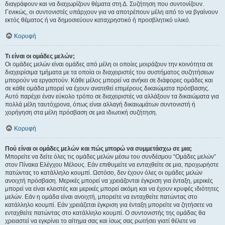
διαγράφουν και να διαχωρίζουν θέματα στη Δ. Συζήτηση που συντονίζουν.
Γενικώς, οι συντονιστές υπάρχουν για να αποτρέπουν μέλη από το να βγαίνουν
εκτός θέματος ή να δημοσιεύουν καταχρηστικό ή προσβλητικό υλικό.
Κορυφή
Τι είναι οι ομάδες μελών;
Οι ομάδες μελών είναι ομάδες από μέλη οι οποίες μοιράζουν την κοινότητα σε
διαχειρίσιμα τμήματα με τα οποία οι διαχειριστές του συστήματος συζητήσεων
μπορούν να εργαστούν. Κάθε μέλος μπορεί να ανήκει σε διάφορες ομάδες και
σε κάθε ομάδα μπορεί να έχουν ανατεθεί επιμέρους δικαιώματα πρόσβασης.
Αυτό παρέχει έναν εύκολο τρόπο σε διαχειριστές να αλλάξουν τα δικαιώματα για
πολλά μέλη ταυτόχρονα, όπως είναι αλλαγή δικαιωμάτων συντονιστή ή
χορήγηση στα μέλη πρόσβαση σε μια ιδιωτική συζήτηση.
Κορυφή
Πού είναι οι ομάδες μελών και πώς μπορώ να συμμετάσχω σε μια;
Μπορείτε να δείτε όλες τις ομάδες μελών μέσω του συνδέσμου “Ομάδες μελών”
στον Πίνακα Ελέγχου Μέλους. Εάν επιθυμείτε να ενταχθείτε σε μια, προχωρήστε
πατώντας το κατάλληλο κουμπί. Ωστόσο, δεν έχουν όλες οι ομάδες μελών
ανοιχτή πρόσβαση. Μερικές μπορεί να χρειάζονται έγκριση για ένταξη, μερικές
μπορεί να είναι κλειστές και μερικές μπορεί ακόμη και να έχουν κρυφές ιδιότητες
μελών. Εάν η ομάδα είναι ανοιχτή, μπορείτε να ενταχθείτε πατώντας στο
κατάλληλο κουμπί. Εάν χρειάζεται έγκριση για ένταξη μπορείτε να ζητήσετε να
ενταχθείτε πατώντας στο κατάλληλο κουμπί. Ο συντονιστής της ομάδας θα
χρειαστεί να εγκρίνει το αίτημα σας και ίσως σας ρωτήσει γιατί θέλετε να