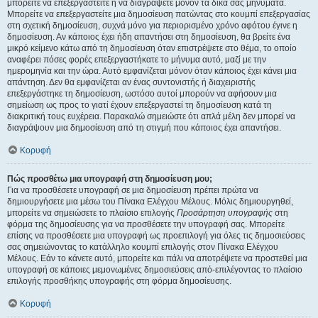
μπορείτε να επεξεργαστείτε ή να διαγράψετε μόνον τα δικά σας μηνύματα.
Μπορείτε να επεξεργαστείτε μια δημοσίευση πατώντας στο κουμπί επεξεργασίας
στη σχετική δημοσίευση, συχνά μόνο για περιορισμένο χρόνο αφότου έγινε η
δημοσίευση. Αν κάποιος έχει ήδη απαντήσει στη δημοσίευση, θα βρείτε ένα
μικρό κείμενο κάτω από τη δημοσίευση όταν επιστρέψετε στο θέμα, το οποίο
αναφέρει πόσες φορές επεξεργαστήκατε το μήνυμα αυτό, μαζί με την
ημερομηνία και την ώρα. Αυτό εμφανίζεται μόνον όταν κάποιος έχει κάνει μια
απάντηση. Δεν θα εμφανίζεται αν ένας συντονιστής ή διαχειριστής
επεξεργάστηκε τη δημοσίευση, ωστόσο αυτοί μπορούν να αφήσουν μια
σημείωση ως προς το γιατί έχουν επεξεργαστεί τη δημοσίευση κατά τη
διακριτική τους ευχέρεια. Παρακαλώ σημειώστε ότι απλά μέλη δεν μπορεί να
διαγράψουν μια δημοσίευση από τη στιγμή που κάποιος έχει απαντήσει.
Κορυφή
Πώς προσθέτω μια υπογραφή στη δημοσίευση μου;
Για να προσθέσετε υπογραφή σε μια δημοσίευση πρέπει πρώτα να
δημιουργήσετε μια μέσω του Πίνακα Ελέγχου Μέλους. Μόλις δημιουργηθεί,
μπορείτε να σημειώσετε το πλαίσιο επιλογής
Προσάρτηση υπογραφής
στη
φόρμα της δημοσίευσης για να προσθέσετε την υπογραφή σας. Μπορείτε
επίσης να προσθέσετε μια υπογραφή ως προεπιλογή για όλες τις δημοσιεύσεις
σας σημειώνοντας το κατάλληλο κουμπί επιλογής στον Πίνακα Ελέγχου
Μέλους. Εάν το κάνετε αυτό, μπορείτε και πάλι να αποτρέψετε να προστεθεί μια
υπογραφή σε κάποιες μεμονωμένες δημοσιεύσεις από-επιλέγοντας το πλαίσιο
επιλογής προσθήκης υπογραφής στη φόρμα δημοσίευσης.
Κορυφή