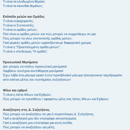
Τι είναι τα κλειδωμένα θέματα;
Τι είναι τα εικονίδια θεμάτων;
Επίπεδα μελών και Ομάδες
Τι είναι οι Διαχειριστές;
Τι είναι οι Συντονιστές;
Τι είναι οι ομάδες μελών;
Πού είναι οι ομάδες μελών και πώς μπορώ να συμμετάσχω σε μια;
Πώς μπορώ να γίνω συντονιστής ομάδας μελών;
Γιατί μερικές ομάδες μελών εμφανίζονται με διαφορετικό χρώμα;
Τι είναι η “Προεπιλεγμένη ομάδα μελών”;
Τι είναι ο σύνδεσμος "Η ομάδα”;
Προσωπικά Μηνύματα
Δεν μπορώ να στείλω προσωπικά μηνύματα!
Λαμβάνω συνέχεια ανεπιθύμητα μηνύματα!
Έχω λάβει ένα μήνυμα spam ή ένα προσβλητικό μήνυμα ηλεκτρονικού ταχυδρομείου
από κάποιο μέλος του συστήματος συζητήσεων!
Φίλοι και εχθροί
Τι είναι η λίστα Φίλων και Εχθρών;
Πώς μπορώ να προσθέσω / αφαιρέσω μέλη στις λίστες Φίλων και Εχθρών;
Αναζήτηση στις Δ. Συζητήσεις
Πώς μπορώ να αναζητήσω σε μια ή περισσότερες Δ. Συζητήσεις;
Γιατί η αναζήτησή μου δεν επιστρέφει αποτελέσματα;
Γιατί η αναζήτηση μου επιστρέφει μια κενή σελίδα;
Πώς μπορώ να αναζητήσω για μέλη;