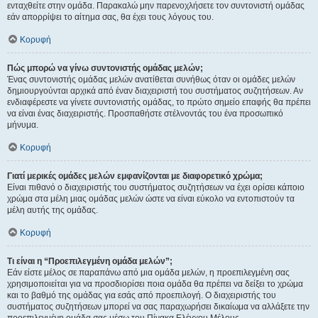
ενταχθείτε στην ομάδα. Παρακαλώ μην παρενοχλήσετε τον συντονιστή ομάδας
εάν απορρίψει το αίτημα σας, θα έχει τους λόγους του.
Κορυφή
Πώς μπορώ να γίνω συντονιστής ομάδας μελών;
Ένας συντονιστής ομάδας μελών ανατίθεται συνήθως όταν οι ομάδες μελών
δημιουργούνται αρχικά από έναν διαχειριστή του συστήματος συζητήσεων. Αν
ενδιαφέρεστε να γίνετε συντονιστής ομάδας, το πρώτο σημείο επαφής θα πρέπει
να είναι ένας διαχειριστής. Προσπαθήστε στέλνοντάς του ένα προσωπικό
μήνυμα.
Κορυφή
Γιατί μερικές ομάδες μελών εμφανίζονται με διαφορετικό χρώμα;
Είναι πιθανό ο διαχειριστής του συστήματος συζητήσεων να έχει ορίσει κάποιο
χρώμα στα μέλη μιας ομάδας μελών ώστε να είναι εύκολο να εντοπιστούν τα
μέλη αυτής της ομάδας.
Κορυφή
Τι είναι η “Προεπιλεγμένη ομάδα μελών”;
Εάν είστε μέλος σε παραπάνω από μια ομάδα μελών, η προεπιλεγμένη σας
χρησιμοποιείται για να προσδιορίσει ποια ομάδα θα πρέπει να δείξει το χρώμα
και το βαθμό της ομάδας για εσάς από προεπιλογή. Ο διαχειριστής του
συστήματος συζητήσεων μπορεί να σας παραχωρήσει δικαίωμα να αλλάξετε την