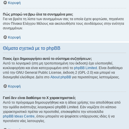
Κορυφή
Πώς μπορώ να βρω όλα τα συνημμένα μου;
Για να βρείτε τη λίστα των συνημμένων σας τα οποία έχετε φορτώσει, πηγαίνετε
στον Πίνακα Ελέγχου Μέλους και ακολουθήστε τους συνδέσμους στην ενότητα
συνημμένων.
Κορυφή
Θέματα σχετικά με το phpBB
Ποιος έχει δημιουργήσει αυτό το σύστημα συζητήσεων;
Αυτό το λογισμικό (στη μη τροποποιημένη του έκδοση) έχει υλοποιηθεί,
κυκλοφορήσει και είναι κατοχυρωμένο από το
phpBB Limited
. Είναι διαθέσιμο
υπό την GNU General Public License, έκδοση 2 (GPL-2.0) και μπορεί να
διανεμηθεί ελεύθερα. Δείτε στο
About phpBB
για περισσότερες λεπτομέρειες.
Κορυφή
Γιατί δεν είναι διαθέσιμο το Χ χαρακτηριστικό;
Αυτό το πρόγραμμα δημιουργήθηκε και η άδεια χρήσης του αποδόθηκε από
την ομάδα ανάπτυξης λογισμικού phpBB Limited. Εάν νομίζετε ότι κάποιο
χαρακτηριστικό πρέπει να προστεθεί, επισκεφθείτε την ιστοσελίδα
phpBB Ideas Centre
, όπου μπορείτε να ψηφίσετε υπάρχουσες ιδέες ή να
προτείνετε νέες λειτουργίες.