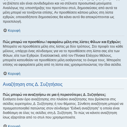
να βλέπετε εάν είναι συνδεδεμένοι και να στέλνετε προσωπικά μηνύματα.
Αναλόγως της υποστήριξης του προτύπου στυλ, δημοσιεύσεις από αυτά τα
μέλη μπορεί να τονίζονται επίσης. Αν προσθέσετε κάποιο μέλος στη λίστα
εχθρών, οποιεσδήποτε δημοσιεύσεις θα κάνει αυτό θα αποκρύπτονται ως
προεπιλογή.
Κορυφή
Πώς μπορώ να προσθέσω / αφαιρέσω μέλη στις λίστες Φίλων και Εχθρών;
Μπορείτε να προσθέσετε μέλη στις λίστες με δύο τρόπους. Στο προφίλ του κάθε
μέλους, υπάρχει ένας σύνδεσμος για να το προσθέσετε στη λίστα σας είτε των
Φίλων, είτε των Εχθρών. Εναλλακτικά, από τον Πίνακα Ελέγχου Μέλους,
μπορείτε κατευθείαν να προσθέσετε μέλη εισάγοντας το όνομα τους. Μπορείτε
επίσης να αφαιρέσετε μέλη από τη λίστα σας χρησιμοποιώντας την ίδια σελίδα.
Κορυφή
Αναζήτηση στις Δ. Συζητήσεις
Πώς μπορώ να αναζητήσω σε μια ή περισσότερες Δ. Συζητήσεις;
Εισάγετε έναν όρο αναζήτησης στο πλαίσιο αναζήτησης που βρίσκεται στις
σελίδες ευρετηρίου, Δ. Συζήτησης ή του θέματος. Σύνθετη αναζήτηση μπορεί να
πραγματοποιηθεί πατώντας στον σύνδεσμο “Ειδική αναζήτηση” η οποία είναι
διαθέσιμη σε όλες τις σελίδες στη Δ. Συζήτηση. Το πώς να κάνετε αναζήτηση
ίσως εξαρτάται από το στυλ που χρησιμοποιείτε.
Κορυφή