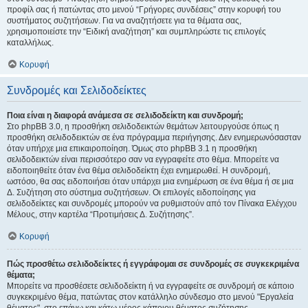
προφίλ σας ή πατώντας στο μενού “Γρήγορες συνδέσεις” στην κορυφή του
συστήματος συζητήσεων. Για να αναζητήσετε για τα θέματα σας,
χρησιμοποιείστε την “Ειδική αναζήτηση” και συμπληρώστε τις επιλογές
καταλλήλως.
Κορυφή
Συνδρομές και Σελιδοδείκτες
Ποια είναι η διαφορά ανάμεσα σε σελιδοδείκτη και συνδρομή;
Στο phpBB 3.0, η προσθήκη σελιδοδεικτών θεμάτων λειτουργούσε όπως η
προσθήκη σελιδοδεικτών σε ένα πρόγραμμα περιήγησης. Δεν ενημερωνόσασταν
όταν υπήρχε μια επικαιροποίηση. Όμως στο phpBB 3.1 η προσθήκη
σελιδοδεικτών είναι περισσότερο σαν να εγγραφείτε στο θέμα. Μπορείτε να
ειδοποιηθείτε όταν ένα θέμα σελιδοδείκτη έχει ενημερωθεί. Η συνδρομή,
ωστόσο, θα σας ειδοποιήσει όταν υπάρχει μια ενημέρωση σε ένα θέμα ή σε μια
Δ. Συζήτηση στο σύστημα συζητήσεων. Οι επιλογές ειδοποίησης για
σελιδοδείκτες και συνδρομές μπορούν να ρυθμιστούν από τον Πίνακα Ελέγχου
Μέλους, στην καρτέλα “Προτιμήσεις Δ. Συζήτησης”.
Κορυφή
Πώς προσθέτω σελιδοδείκτες ή εγγράφομαι σε συνδρομές σε συγκεκριμένα
θέματα;
Μπορείτε να προσθέσετε σελιδοδείκτη ή να εγγραφείτε σε συνδρομή σε κάποιο
συγκεκριμένο θέμα, πατώντας στον κατάλληλο σύνδεσμο στο μενού "Εργαλεία