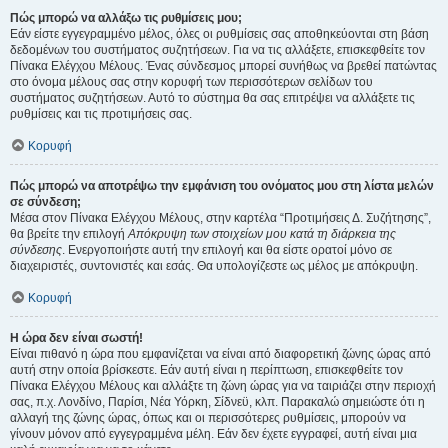
Πώς μπορώ να αλλάξω τις ρυθμίσεις μου;
Εάν είστε εγγεγραμμένο μέλος, όλες οι ρυθμίσεις σας αποθηκεύονται στη βάση
δεδομένων του συστήματος συζητήσεων. Για να τις αλλάξετε, επισκεφθείτε τον
Πίνακα Ελέγχου Μέλους. Ένας σύνδεσμος μπορεί συνήθως να βρεθεί πατώντας
στο όνομα μέλους σας στην κορυφή των περισσότερων σελίδων του
συστήματος συζητήσεων. Αυτό το σύστημα θα σας επιτρέψει να αλλάξετε τις
ρυθμίσεις και τις προτιμήσεις σας.
Κορυφή
Πώς μπορώ να αποτρέψω την εμφάνιση του ονόματος μου στη λίστα μελών
σε σύνδεση;
Μέσα στον Πίνακα Ελέγχου Μέλους, στην καρτέλα “Προτιμήσεις Δ. Συζήτησης”,
θα βρείτε την επιλογή
Απόκρυψη των στοιχείων μου κατά τη διάρκεια της
σύνδεσης
. Ενεργοποιήστε αυτή την επιλογή και θα είστε ορατοί μόνο σε
διαχειριστές, συντονιστές και εσάς. Θα υπολογίζεστε ως μέλος με απόκρυψη.
Κορυφή
Η ώρα δεν είναι σωστή!
Είναι πιθανό η ώρα που εμφανίζεται να είναι από διαφορετική ζώνης ώρας από
αυτή στην οποία βρίσκεστε. Εάν αυτή είναι η περίπτωση, επισκεφθείτε τον
Πίνακα Ελέγχου Μέλους και αλλάξτε τη ζώνη ώρας για να ταιριάζει στην περιοχή
σας, π.χ. Λονδίνο, Παρίσι, Νέα Υόρκη, Σίδνεϋ, κλπ. Παρακαλώ σημειώστε ότι η
αλλαγή της ζώνης ώρας, όπως και οι περισσότερες ρυθμίσεις, μπορούν να
γίνουν μόνον από εγγεγραμμένα μέλη. Εάν δεν έχετε εγγραφεί, αυτή είναι μια