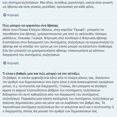
στο σύστημα συζητήσεων. Μια άλλη, συνήθως μεγαλύτερη, εικόνα είναι γνωστή
ως άβαταρ και είναι γενικώς μοναδική, προσωπική για κάθε μέλος.
Κορυφή
Πώς μπορώ να εμφανίσω ένα άβαταρ;
Μέσα στον Πίνακα Ελέγχου Μέλους, στην καρτέλα “Προφίλ”, μπορείτε να
προσθέσετε ένα άβαταρ, χρησιμοποιώντας μια από τις ακόλουθες τέσσερις
μεθόδους: Gravatar, Γκαλερί, Φόρτωση από σύνδεσμο ή Φόρτωση άβαταρ.
Εναπόκειται στον διαχειριστή του συστήματος συζητήσεων να ενεργοποιήσει τα
άβαταρ και να επιλέξει τον τρόπο με τον οποίο μπορεί να καταστούν διαθέσιμα.
Εάν δεν μπορείτε να χρησιμοποιήσετε άβαταρ, επικοινωνήστε με κάποιον
διαχειριστή του συστήματος συζητήσεων.
Κορυφή
Τι είναι ο βαθμός μου και πώς μπορώ να τον αλλάξω;
Οι βαθμοί, οι οποίοι εμφανίζονται κάτω από το όνομα μέλους σας, δηλώνουν
τον αριθμό των δημοσιεύσεων που έχετε κάνει ή είναι αναγνωριστικό ορισμένων
μελών, π.χ. συντονιστές και διαχειριστές. Γενικώς, δεν μπορείτε να αλλάξετε
άμεσα το κείμενο οποιουδήποτε βαθμού του συστήματος συζητήσεων
δεδομένου ότι αυτό καθορίζεται από τον διαχειριστή του συστήματος
συζητήσεων. Παρακαλώ μην κάνετε κατάχρηση του συστήματος συζητήσεων με
άσκοπες δημοσιεύσεις μόνο και μόνο για να ανεβάσετε τον βαθμό σας. Τα
περισσότερα συστήματα συζητήσεων δεν το ανέχονται αυτό και ο συντονιστής ή
ο διαχειριστής απλώς θα μειώσει τον αριθμό των δημοσιεύσεων σας.