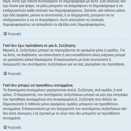
θέμα. Αυτή έχει πάντα συνδεδεμένο το δημοψήφισμα με αυτό. Εάν κανένας δεν
έχει δώσει μια ψήφο, τα μέλη μπορούν να διαγράψουν το δημοψήφισμα ή να
επεξεργαστούν κάθε επιλογή του δημοψηφίσματος. Ωστόσο, εάν κάποιο μέλος
έχει ήδη ψηφίσει, μόνον οι συντονιστές ή οι διαχειριστές μπορούν να το
επεξεργαστούν ή να το διαγράψουν. Αυτό αποτρέπει τις επιλογές
δημοψηφίσματος να αλλαχθούν εν εξελίξει ενός δημοψηφίσματος.
Κορυφή
Γιατί δεν έχω πρόσβαση σε μια Δ. Συζήτηση;
Μερικές Δ. Συζητήσεις μπορεί να περιορίζονται σε ορισμένα μέλη ή ομάδες. Για
να δείτε, να διαβάσετε, να απαντήσετε ή για οποιαδήποτε άλλη ενέργεια μπορεί
να χρειάζεστε ειδικά δικαιώματα. Επικοινωνήστε με έναν συντονιστή ή
διαχειριστή του συστήματος συζητήσεων για να σας χορηγήσει την πρόσβαση.
Κορυφή
Γιατί δεν μπορώ να προσθέσω συνημμένα;
Τα δικαιώματα συνημμένου χορηγούνται ανά Δ. Συζήτηση, ανά ομάδα, ή ανά
μέλος. Ο διαχειριστής του συστήματος συζητήσεων μπορεί να μην έχει επιτρέψει
την προσθήκη συνημμένων στη συγκεκριμένη Δ. Συζήτηση που θέλετε να
δημοσιεύσετε ή πιθανόν μόνο ορισμένες ομάδες μπορούν να προσθέτουν
συνημμένα. Επικοινωνήστε με τον διαχειριστή του συστήματος συζητήσεων εάν
δεν είστε σίγουρος (-η) σχετικά με το λόγο που δεν μπορείτε να προσθέσετε
συνημμένα.
Κορυφή