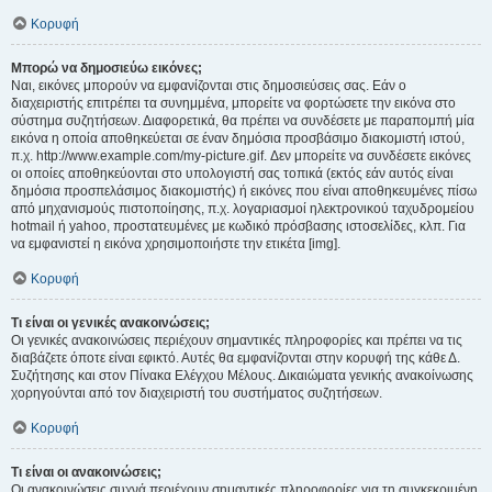
Κορυφή
Μπορώ να δημοσιεύω εικόνες;
Ναι, εικόνες μπορούν να εμφανίζονται στις δημοσιεύσεις σας. Εάν ο
διαχειριστής επιτρέπει τα συνημμένα, μπορείτε να φορτώσετε την εικόνα στο
σύστημα συζητήσεων. Διαφορετικά, θα πρέπει να συνδέσετε με παραπομπή μία
εικόνα η οποία αποθηκεύεται σε έναν δημόσια προσβάσιμο διακομιστή ιστού,
π.χ. http://www.example.com/my-picture.gif. Δεν μπορείτε να συνδέσετε εικόνες
οι οποίες αποθηκεύονται στο υπολογιστή σας τοπικά (εκτός εάν αυτός είναι
δημόσια προσπελάσιμος διακομιστής) ή εικόνες που είναι αποθηκευμένες πίσω
από μηχανισμούς πιστοποίησης, π.χ. λογαριασμοί ηλεκτρονικού ταχυδρομείου
hotmail ή yahoo, προστατευμένες με κωδικό πρόσβασης ιστοσελίδες, κλπ. Για
να εμφανιστεί η εικόνα χρησιμοποιήστε την ετικέτα [img].
Κορυφή
Τι είναι οι γενικές ανακοινώσεις;
Οι γενικές ανακοινώσεις περιέχουν σημαντικές πληροφορίες και πρέπει να τις
διαβάζετε όποτε είναι εφικτό. Αυτές θα εμφανίζονται στην κορυφή της κάθε Δ.
Συζήτησης και στον Πίνακα Ελέγχου Μέλους. Δικαιώματα γενικής ανακοίνωσης
χορηγούνται από τον διαχειριστή του συστήματος συζητήσεων.
Κορυφή
Τι είναι οι ανακοινώσεις;
Οι ανακοινώσεις συχνά περιέχουν σημαντικές πληροφορίες για τη συγκεκριμένη