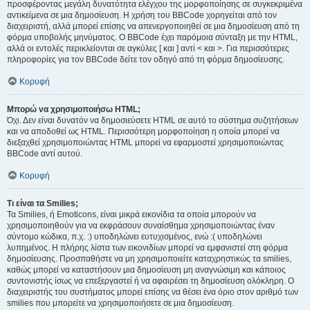
προσφέροντας μεγάλη δυνατότητα ελέγχου της μορφοποίησης σε συγκεκριμένα
αντικείμενα σε μια δημοσίευση. Η χρήση του BBCode χορηγείται από τον
διαχειριστή, αλλά μπορεί επίσης να απενεργοποιηθεί σε μια δημοσίευση από τη
φόρμα υποβολής μηνύματος. Ο BBCode έχει παρόμοια σύνταξη με την HTML,
αλλά οι εντολές περικλείονται σε αγκύλες [ και ] αντί < και >. Για περισσότερες
πληροφορίες για τον BBCode δείτε τον οδηγό από τη φόρμα δημοσίευσης.
Κορυφή
Μπορώ να χρησιμοποιήσω HTML;
Όχι. Δεν είναι δυνατόν να δημοσιεύσετε HTML σε αυτό το σύστημα συζητήσεων
και να αποδοθεί ως HTML. Περισσότερη μορφοποίηση η οποία μπορεί να
διεξαχθεί χρησιμοποιώντας HTML μπορεί να εφαρμοστεί χρησιμοποιώντας
BBCode αντί αυτού.
Κορυφή
Τι είναι τα Smilies;
Τα Smilies, ή Emoticons, είναι μικρά εικονίδια τα οποία μπορούν να
χρησιμοποιηθούν για να εκφράσουν συναίσθημα χρησιμοποιώντας έναν
σύντομο κώδικα, π.χ. :) υποδηλώνει ευτυχισμένος, ενώ :( υποδηλώνει
λυπημένος. Η πλήρης λίστα των εικονιδίων μπορεί να εμφανιστεί στη φόρμα
δημοσίευσης. Προσπαθήστε να μη χρησιμοποιείτε καταχρηστικώς τα smilies,
καθώς μπορεί να καταστήσουν μια δημοσίευση μη αναγνώσιμη και κάποιος
συντονιστής ίσως να επεξεργαστεί ή να αφαιρέσει τη δημοσίευση ολόκληρη. Ο
διαχειριστής του συστήματος μπορεί επίσης να θέσει ένα όριο στον αριθμό των
smilies που μπορείτε να χρησιμοποιήσετε σε μια δημοσίευση.