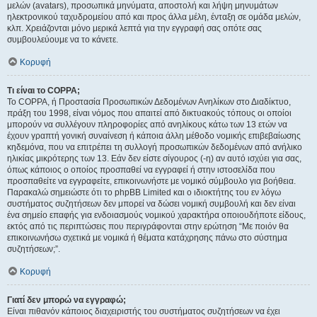
μελών (avatars), προσωπικά μηνύματα, αποστολή και λήψη μηνυμάτων
ηλεκτρονικού ταχυδρομείου από και προς άλλα μέλη, ένταξη σε ομάδα μελών,
κλπ. Χρειάζονται μόνο μερικά λεπτά για την εγγραφή σας οπότε σας
συμβουλεύουμε να το κάνετε.
Κορυφή
Τι είναι το COPPA;
Το COPPA, ή Προστασία Προσωπικών Δεδομένων Ανηλίκων στο Διαδίκτυο,
πράξη του 1998, είναι νόμος που απαιτεί από δικτυακούς τόπους οι οποίοι
μπορούν να συλλέγουν πληροφορίες από ανηλίκους κάτω των 13 ετών να
έχουν γραπτή γονική συναίνεση ή κάποια άλλη μέθοδο νομικής επιβεβαίωσης
κηδεμόνα, που να επιτρέπει τη συλλογή προσωπικών δεδομένων από ανήλικο
ηλικίας μικρότερης των 13. Εάν δεν είστε σίγουρος (-η) αν αυτό ισχύει για σας,
όπως κάποιος ο οποίος προσπαθεί να εγγραφεί ή στην ιστοσελίδα που
προσπαθείτε να εγγραφείτε, επικοινωνήστε με νομικό σύμβουλο για βοήθεια.
Παρακαλώ σημειώστε ότι το phpBB Limited και ο ιδιοκτήτης του εν λόγω
συστήματος συζητήσεων δεν μπορεί να δώσει νομική συμβουλή και δεν είναι
ένα σημείο επαφής για ενδοιασμούς νομικού χαρακτήρα οποιουδήποτε είδους,
εκτός από τις περιπτώσεις που περιγράφονται στην ερώτηση “Με ποιόν θα
επικοινωνήσω σχετικά με νομικά ή θέματα κατάχρησης πάνω στο σύστημα
συζητήσεων;”.
Κορυφή
Γιατί δεν μπορώ να εγγραφώ;
Είναι πιθανόν κάποιος διαχειριστής του συστήματος συζητήσεων να έχει