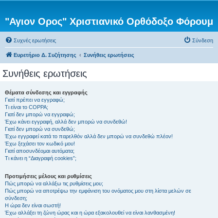
"Αγιον Ορος" Χριστιανικό Ορθόδοξο Φόρουμ
Συχνές ερωτήσεις
Σύνδεση
Ευρετήριο Δ. Συζήτησης
Συνήθεις ερωτήσεις
Συνήθεις ερωτήσεις
Θέματα σύνδεσης και εγγραφής
Γιατί πρέπει να εγγραφώ;
Τι είναι το COPPA;
Γιατί δεν μπορώ να εγγραφώ;
Έχω κάνει εγγραφή, αλλά δεν μπορώ να συνδεθώ!
Γιατί δεν μπορώ να συνδεθώ;
Έχω εγγραφεί κατά το παρελθόν αλλά δεν μπορώ να συνδεθώ πλέον!
Έχω ξεχάσει τον κωδικό μου!
Γιατί αποσυνδέομαι αυτόματα;
Τι κάνει η “Διαγραφή cookies”;
Προτιμήσεις μέλους και ρυθμίσεις
Πώς μπορώ να αλλάξω τις ρυθμίσεις μου;
Πώς μπορώ να αποτρέψω την εμφάνιση του ονόματος μου στη λίστα μελών σε
σύνδεση;
Η ώρα δεν είναι σωστή!
Έχω αλλάξει τη ζώνη ώρας και η ώρα εξακολουθεί να είναι λανθασμένη!