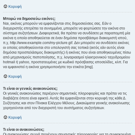
Κορυφή
Μπορώ να δημοσιεύω εικόνες;
Ναι, εικόνες μπορούν να εμφανίζονται στις δημοσιεύσεις σας. Εάν ο
διαχειριστής επιτρέπει τα συνημμένα, μπορείτε να φορτώσετε την εικόνα στο
σύστημα συζητήσεων. Διαφορετικά, θα πρέπει να συνδέσετε με παραπομπή μία
εικόνα η οποία αποθηκεύεται σε έναν δημόσια προσβάσιμο διακομιστή ιστού,
π.χ. http://www.example.com/my-picture.gif. Δεν μπορείτε να συνδέσετε εικόνες
οι οποίες αποθηκεύονται στο υπολογιστή σας τοπικά (εκτός εάν αυτός είναι
δημόσια προσπελάσιμος διακομιστής) ή εικόνες που είναι αποθηκευμένες πίσω
από μηχανισμούς πιστοποίησης, π.χ. λογαριασμοί ηλεκτρονικού ταχυδρομείου
hotmail ή yahoo, προστατευμένες με κωδικό πρόσβασης ιστοσελίδες, κλπ. Για
να εμφανιστεί η εικόνα χρησιμοποιήστε την ετικέτα [img].
Κορυφή
Τι είναι οι γενικές ανακοινώσεις;
Οι γενικές ανακοινώσεις περιέχουν σημαντικές πληροφορίες και πρέπει να τις
διαβάζετε όποτε είναι εφικτό. Αυτές θα εμφανίζονται στην κορυφή της κάθε Δ.
Συζήτησης και στον Πίνακα Ελέγχου Μέλους. Δικαιώματα γενικής ανακοίνωσης
χορηγούνται από τον διαχειριστή του συστήματος συζητήσεων.
Κορυφή
Τι είναι οι ανακοινώσεις;
Οι ανακοινώσεις συχνά περιέχουν σημαντικές πληροφορίες για τη συγκεκριμένη