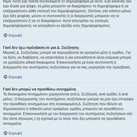
θέμα. Αυτή έχει πάντα συνδεδεμένο το δημοψήφισμα με αυτό. Εάν κανένας δεν
έχει δώσει μια ψήφο, τα μέλη μπορούν να διαγράψουν το δημοψήφισμα ή να
επεξεργαστούν κάθε επιλογή του δημοψηφίσματος. Ωστόσο, εάν κάποιο μέλος
έχει ήδη ψηφίσει, μόνον οι συντονιστές ή οι διαχειριστές μπορούν να το
επεξεργαστούν ή να το διαγράψουν. Αυτό αποτρέπει τις επιλογές
δημοψηφίσματος να αλλαχθούν εν εξελίξει ενός δημοψηφίσματος.
Κορυφή
Γιατί δεν έχω πρόσβαση σε μια Δ. Συζήτηση;
Μερικές Δ. Συζητήσεις μπορεί να περιορίζονται σε ορισμένα μέλη ή ομάδες. Για
να δείτε, να διαβάσετε, να απαντήσετε ή για οποιαδήποτε άλλη ενέργεια μπορεί
να χρειάζεστε ειδικά δικαιώματα. Επικοινωνήστε με έναν συντονιστή ή
διαχειριστή του συστήματος συζητήσεων για να σας χορηγήσει την πρόσβαση.
Κορυφή
Γιατί δεν μπορώ να προσθέσω συνημμένα;
Τα δικαιώματα συνημμένου χορηγούνται ανά Δ. Συζήτηση, ανά ομάδα, ή ανά
μέλος. Ο διαχειριστής του συστήματος συζητήσεων μπορεί να μην έχει επιτρέψει
την προσθήκη συνημμένων στη συγκεκριμένη Δ. Συζήτηση που θέλετε να
δημοσιεύσετε ή πιθανόν μόνο ορισμένες ομάδες μπορούν να προσθέτουν
συνημμένα. Επικοινωνήστε με τον διαχειριστή του συστήματος συζητήσεων εάν
δεν είστε σίγουρος (-η) σχετικά με το λόγο που δεν μπορείτε να προσθέσετε
συνημμένα.
Κορυφή