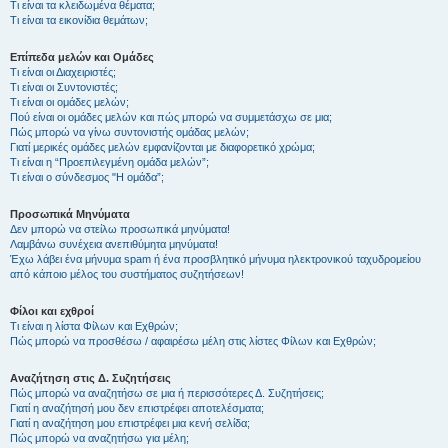
Τι είναι τα κλειδωμένα θέματα;
Τι είναι τα εικονίδια θεμάτων;
Επίπεδα μελών και Ομάδες
Τι είναι οι Διαχειριστές;
Τι είναι οι Συντονιστές;
Τι είναι οι ομάδες μελών;
Πού είναι οι ομάδες μελών και πώς μπορώ να συμμετάσχω σε μια;
Πώς μπορώ να γίνω συντονιστής ομάδας μελών;
Γιατί μερικές ομάδες μελών εμφανίζονται με διαφορετικό χρώμα;
Τι είναι η “Προεπιλεγμένη ομάδα μελών”;
Τι είναι ο σύνδεσμος "Η ομάδα”;
Προσωπικά Μηνύματα
Δεν μπορώ να στείλω προσωπικά μηνύματα!
Λαμβάνω συνέχεια ανεπιθύμητα μηνύματα!
Έχω λάβει ένα μήνυμα spam ή ένα προσβλητικό μήνυμα ηλεκτρονικού ταχυδρομείου
από κάποιο μέλος του συστήματος συζητήσεων!
Φίλοι και εχθροί
Τι είναι η λίστα Φίλων και Εχθρών;
Πώς μπορώ να προσθέσω / αφαιρέσω μέλη στις λίστες Φίλων και Εχθρών;
Αναζήτηση στις Δ. Συζητήσεις
Πώς μπορώ να αναζητήσω σε μια ή περισσότερες Δ. Συζητήσεις;
Γιατί η αναζήτησή μου δεν επιστρέφει αποτελέσματα;
Γιατί η αναζήτηση μου επιστρέφει μια κενή σελίδα;
Πώς μπορώ να αναζητήσω για μέλη;