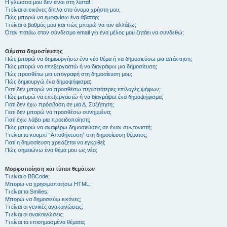
Η γλώσσα μου δεν είναι στη λίστα!
Τι είναι οι εικόνες δίπλα στο όνομα χρήστη μου;
Πώς μπορώ να εμφανίσω ένα άβαταρ;
Τι είναι ο βαθμός μου και πώς μπορώ να τον αλλάξω;
Όταν πατάω στον σύνδεσμο email για ένα μέλος μου ζητάει να συνδεθώ;
Θέματα δημοσίευσης
Πώς μπορώ να δημιουργήσω ένα νέο θέμα ή να δημοσιεύσω μια απάντηση;
Πώς μπορώ να επεξεργαστώ ή να διαγράψω μια δημοσίευση;
Πώς προσθέτω μια υπογραφή στη δημοσίευση μου;
Πώς δημιουργώ ένα δημοψήφισμα;
Γιατί δεν μπορώ να προσθέσω περισσότερες επιλογές ψήφων;
Πώς μπορώ να επεξεργαστώ ή να διαγράψω ένα δημοψήφισμα;
Γιατί δεν έχω πρόσβαση σε μια Δ. Συζήτηση;
Γιατί δεν μπορώ να προσθέσω συνημμένα;
Γιατί έχω λάβει μια προειδοποίηση;
Πώς μπορώ να αναφέρω δημοσιεύσεις σε έναν συντονιστή;
Τι είναι το κουμπί “Αποθήκευση” στη δημοσίευση θέματος;
Γιατί η δημοσίευση χρειάζεται να εγκριθεί;
Πώς σημειώνω ένα θέμα μου ως νέο;
Μορφοποίηση και τύποι θεμάτων
Τι είναι ο BBCode;
Μπορώ να χρησιμοποιήσω HTML;
Τι είναι τα Smilies;
Μπορώ να δημοσιεύω εικόνες;
Τι είναι οι γενικές ανακοινώσεις;
Τι είναι οι ανακοινώσεις;
Τι είναι τα επισημασμένα θέματα;