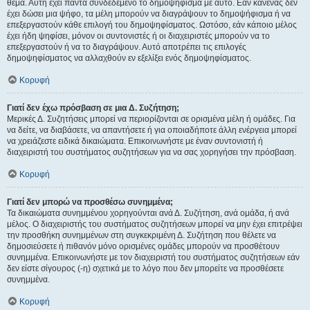
θέμα. Αυτή έχει πάντα συνδεδεμένο το δημοψήφισμα με αυτό. Εάν κανένας δεν
έχει δώσει μια ψήφο, τα μέλη μπορούν να διαγράψουν το δημοψήφισμα ή να
επεξεργαστούν κάθε επιλογή του δημοψηφίσματος. Ωστόσο, εάν κάποιο μέλος
έχει ήδη ψηφίσει, μόνον οι συντονιστές ή οι διαχειριστές μπορούν να το
επεξεργαστούν ή να το διαγράψουν. Αυτό αποτρέπει τις επιλογές
δημοψηφίσματος να αλλαχθούν εν εξελίξει ενός δημοψηφίσματος.
Κορυφή
Γιατί δεν έχω πρόσβαση σε μια Δ. Συζήτηση;
Μερικές Δ. Συζητήσεις μπορεί να περιορίζονται σε ορισμένα μέλη ή ομάδες. Για
να δείτε, να διαβάσετε, να απαντήσετε ή για οποιαδήποτε άλλη ενέργεια μπορεί
να χρειάζεστε ειδικά δικαιώματα. Επικοινωνήστε με έναν συντονιστή ή
διαχειριστή του συστήματος συζητήσεων για να σας χορηγήσει την πρόσβαση.
Κορυφή
Γιατί δεν μπορώ να προσθέσω συνημμένα;
Τα δικαιώματα συνημμένου χορηγούνται ανά Δ. Συζήτηση, ανά ομάδα, ή ανά
μέλος. Ο διαχειριστής του συστήματος συζητήσεων μπορεί να μην έχει επιτρέψει
την προσθήκη συνημμένων στη συγκεκριμένη Δ. Συζήτηση που θέλετε να
δημοσιεύσετε ή πιθανόν μόνο ορισμένες ομάδες μπορούν να προσθέτουν
συνημμένα. Επικοινωνήστε με τον διαχειριστή του συστήματος συζητήσεων εάν
δεν είστε σίγουρος (-η) σχετικά με το λόγο που δεν μπορείτε να προσθέσετε
συνημμένα.
Κορυφή