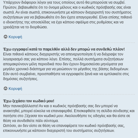
Υπάρχουν διάφοροι λόγοι για τους οποίους αυτό θα μπορούσε να συμβεί.
Πρώτον, βεβαιωθείτε ότι το όνομα μέλους και ο κωδικός πρόσβασής σας είναι
σωστά. Αν είναι σωστά, επικοινωνήστε με κάποιον διαχειριστή του συστήματος
συζητήσεων για να βεβαιωθείτε ότι δεν έχετε απαγορευθεί. Είναι επίσης πιθανό
ο ιδιοκτήτης της ιστοσελίδας να έχει κάποιο σφάλμα στις ρυθμίσεις και να
χρειάζεται να το διορθώσει.
Κορυφή
Έχω εγγραφεί κατά το παρελθόν αλλά δεν μπορώ να συνδεθώ πλέον!
Είναι πιθανό κάποιος διαχειριστής να απενεργοποίησε ή να διέγραψε τον
λογαριασμό σας για κάποιο λόγο. Επίσης, πολλά συστήματα συζητήσεων
απομακρύνουν μέλη περιοδικά που δεν έχουν δημοσιεύσει μηνύματα για
μεγάλο χρονικό διάστημα για να μειώσουν το μέγεθος της βάσης δεδομένων.
Εάν αυτό συμβαίνει, προσπαθήστε να εγγραφείτε ξανά και να εμπλακείτε στις
δημόσιες συζητήσεις.
Κορυφή
Έχω ξεχάσει τον κωδικό μου!
Μην πανικοβάλλεστε! Αν και ο κωδικός πρόσβασής σας δεν μπορεί να
ανακτηθεί, μπορεί εύκολα να επαναφερθεί. Επισκεφθείτε τη σελίδα σύνδεσης και
πατήστε στο
Ξέχασα τον κωδικό μου
. Ακολουθήστε τις οδηγίες και θα είστε σε
θέση να συνδεθείτε πάλι σύντομα.
Ωστόσο, αν δεν είστε σε θέση να επαναφέρετε τον κωδικό πρόσβασής σας,
επικοινωνήστε με κάποιον διαχειριστή του συστήματος συζητήσεων.