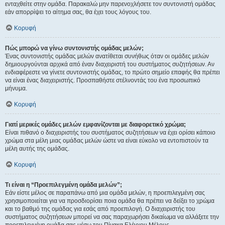
ενταχθείτε στην ομάδα. Παρακαλώ μην παρενοχλήσετε τον συντονιστή ομάδας
εάν απορρίψει το αίτημα σας, θα έχει τους λόγους του.
Κορυφή
Πώς μπορώ να γίνω συντονιστής ομάδας μελών;
Ένας συντονιστής ομάδας μελών ανατίθεται συνήθως όταν οι ομάδες μελών
δημιουργούνται αρχικά από έναν διαχειριστή του συστήματος συζητήσεων. Αν
ενδιαφέρεστε να γίνετε συντονιστής ομάδας, το πρώτο σημείο επαφής θα πρέπει
να είναι ένας διαχειριστής. Προσπαθήστε στέλνοντάς του ένα προσωπικό
μήνυμα.
Κορυφή
Γιατί μερικές ομάδες μελών εμφανίζονται με διαφορετικό χρώμα;
Είναι πιθανό ο διαχειριστής του συστήματος συζητήσεων να έχει ορίσει κάποιο
χρώμα στα μέλη μιας ομάδας μελών ώστε να είναι εύκολο να εντοπιστούν τα
μέλη αυτής της ομάδας.
Κορυφή
Τι είναι η “Προεπιλεγμένη ομάδα μελών”;
Εάν είστε μέλος σε παραπάνω από μια ομάδα μελών, η προεπιλεγμένη σας
χρησιμοποιείται για να προσδιορίσει ποια ομάδα θα πρέπει να δείξει το χρώμα
και το βαθμό της ομάδας για εσάς από προεπιλογή. Ο διαχειριστής του
συστήματος συζητήσεων μπορεί να σας παραχωρήσει δικαίωμα να αλλάξετε την