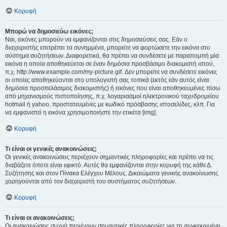
Κορυφή
Μπορώ να δημοσιεύω εικόνες;
Ναι, εικόνες μπορούν να εμφανίζονται στις δημοσιεύσεις σας. Εάν ο
διαχειριστής επιτρέπει τα συνημμένα, μπορείτε να φορτώσετε την εικόνα στο
σύστημα συζητήσεων. Διαφορετικά, θα πρέπει να συνδέσετε με παραπομπή μία
εικόνα η οποία αποθηκεύεται σε έναν δημόσια προσβάσιμο διακομιστή ιστού,
π.χ. http://www.example.com/my-picture.gif. Δεν μπορείτε να συνδέσετε εικόνες
οι οποίες αποθηκεύονται στο υπολογιστή σας τοπικά (εκτός εάν αυτός είναι
δημόσια προσπελάσιμος διακομιστής) ή εικόνες που είναι αποθηκευμένες πίσω
από μηχανισμούς πιστοποίησης, π.χ. λογαριασμοί ηλεκτρονικού ταχυδρομείου
hotmail ή yahoo, προστατευμένες με κωδικό πρόσβασης ιστοσελίδες, κλπ. Για
να εμφανιστεί η εικόνα χρησιμοποιήστε την ετικέτα [img].
Κορυφή
Τι είναι οι γενικές ανακοινώσεις;
Οι γενικές ανακοινώσεις περιέχουν σημαντικές πληροφορίες και πρέπει να τις
διαβάζετε όποτε είναι εφικτό. Αυτές θα εμφανίζονται στην κορυφή της κάθε Δ.
Συζήτησης και στον Πίνακα Ελέγχου Μέλους. Δικαιώματα γενικής ανακοίνωσης
χορηγούνται από τον διαχειριστή του συστήματος συζητήσεων.
Κορυφή
Τι είναι οι ανακοινώσεις;
Οι ανακοινώσεις συχνά περιέχουν σημαντικές πληροφορίες για τη συγκεκριμένη