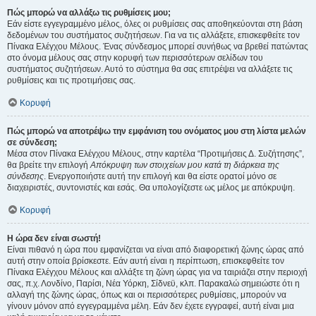
Πώς μπορώ να αλλάξω τις ρυθμίσεις μου;
Εάν είστε εγγεγραμμένο μέλος, όλες οι ρυθμίσεις σας αποθηκεύονται στη βάση
δεδομένων του συστήματος συζητήσεων. Για να τις αλλάξετε, επισκεφθείτε τον
Πίνακα Ελέγχου Μέλους. Ένας σύνδεσμος μπορεί συνήθως να βρεθεί πατώντας
στο όνομα μέλους σας στην κορυφή των περισσότερων σελίδων του
συστήματος συζητήσεων. Αυτό το σύστημα θα σας επιτρέψει να αλλάξετε τις
ρυθμίσεις και τις προτιμήσεις σας.
Κορυφή
Πώς μπορώ να αποτρέψω την εμφάνιση του ονόματος μου στη λίστα μελών
σε σύνδεση;
Μέσα στον Πίνακα Ελέγχου Μέλους, στην καρτέλα “Προτιμήσεις Δ. Συζήτησης”,
θα βρείτε την επιλογή
Απόκρυψη των στοιχείων μου κατά τη διάρκεια της
σύνδεσης
. Ενεργοποιήστε αυτή την επιλογή και θα είστε ορατοί μόνο σε
διαχειριστές, συντονιστές και εσάς. Θα υπολογίζεστε ως μέλος με απόκρυψη.
Κορυφή
Η ώρα δεν είναι σωστή!
Είναι πιθανό η ώρα που εμφανίζεται να είναι από διαφορετική ζώνης ώρας από
αυτή στην οποία βρίσκεστε. Εάν αυτή είναι η περίπτωση, επισκεφθείτε τον
Πίνακα Ελέγχου Μέλους και αλλάξτε τη ζώνη ώρας για να ταιριάζει στην περιοχή
σας, π.χ. Λονδίνο, Παρίσι, Νέα Υόρκη, Σίδνεϋ, κλπ. Παρακαλώ σημειώστε ότι η
αλλαγή της ζώνης ώρας, όπως και οι περισσότερες ρυθμίσεις, μπορούν να
γίνουν μόνον από εγγεγραμμένα μέλη. Εάν δεν έχετε εγγραφεί, αυτή είναι μια