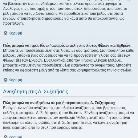
να βλέπετε εάν είναι συνδεδεμένοι και να στέλνετε προσωπικά μηνύματα.
Αναλόγως της υποστήριξης του προτύπου στυλ, δημοσιεύσεις από αυτά τα
μέλη μπορεί να τονίζονται επίσης. Αν προσθέσετε κάποιο μέλος στη λίστα
εχθρών, οποιεσδήποτε δημοσιεύσεις θα κάνει αυτό θα αποκρύπτονται ως
προεπιλογή.
Κορυφή
Πώς μπορώ να προσθέσω / αφαιρέσω μέλη στις λίστες Φίλων και Εχθρών;
Μπορείτε να προσθέσετε μέλη στις λίστες με δύο τρόπους. Στο προφίλ του κάθε
μέλους, υπάρχει ένας σύνδεσμος για να το προσθέσετε στη λίστα σας είτε των
Φίλων, είτε των Εχθρών. Εναλλακτικά, από τον Πίνακα Ελέγχου Μέλους,
μπορείτε κατευθείαν να προσθέσετε μέλη εισάγοντας το όνομα τους. Μπορείτε
επίσης να αφαιρέσετε μέλη από τη λίστα σας χρησιμοποιώντας την ίδια σελίδα.
Κορυφή
Αναζήτηση στις Δ. Συζητήσεις
Πώς μπορώ να αναζητήσω σε μια ή περισσότερες Δ. Συζητήσεις;
Εισάγετε έναν όρο αναζήτησης στο πλαίσιο αναζήτησης που βρίσκεται στις
σελίδες ευρετηρίου, Δ. Συζήτησης ή του θέματος. Σύνθετη αναζήτηση μπορεί να
πραγματοποιηθεί πατώντας στον σύνδεσμο “Ειδική αναζήτηση” η οποία είναι
διαθέσιμη σε όλες τις σελίδες στη Δ. Συζήτηση. Το πώς να κάνετε αναζήτηση
ίσως εξαρτάται από το στυλ που χρησιμοποιείτε.
Κορυφή