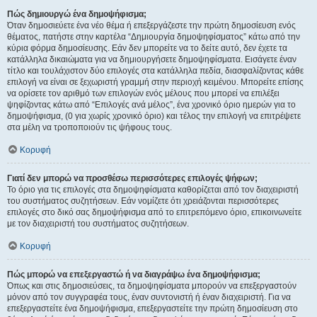
Πώς δημιουργώ ένα δημοψήφισμα;
Όταν δημοσιεύετε ένα νέο θέμα ή επεξεργάζεστε την πρώτη δημοσίευση ενός
θέματος, πατήστε στην καρτέλα “Δημιουργία δημοψηφίσματος” κάτω από την
κύρια φόρμα δημοσίευσης. Εάν δεν μπορείτε να το δείτε αυτό, δεν έχετε τα
κατάλληλα δικαιώματα για να δημιουργήσετε δημοψηφίσματα. Εισάγετε έναν
τίτλο και τουλάχιστον δύο επιλογές στα κατάλληλα πεδία, διασφαλίζοντας κάθε
επιλογή να είναι σε ξεχωριστή γραμμή στην περιοχή κειμένου. Μπορείτε επίσης
να ορίσετε τον αριθμό των επιλογών ενός μέλους που μπορεί να επιλέξει
ψηφίζοντας κάτω από “Επιλογές ανά μέλος”, ένα χρονικό όριο ημερών για το
δημοψήφισμα, (0 για χωρίς χρονικό όριο) και τέλος την επιλογή να επιτρέψετε
στα μέλη να τροποποιούν τις ψήφους τους.
Κορυφή
Γιατί δεν μπορώ να προσθέσω περισσότερες επιλογές ψήφων;
Το όριο για τις επιλογές στα δημοψηφίσματα καθορίζεται από τον διαχειριστή
του συστήματος συζητήσεων. Εάν νομίζετε ότι χρειάζονται περισσότερες
επιλογές στο δικό σας δημοψήφισμα από το επιτρεπόμενο όριο, επικοινωνείτε
με τον διαχειριστή του συστήματος συζητήσεων.
Κορυφή
Πώς μπορώ να επεξεργαστώ ή να διαγράψω ένα δημοψήφισμα;
Όπως και στις δημοσιεύσεις, τα δημοψηφίσματα μπορούν να επεξεργαστούν
μόνον από τον συγγραφέα τους, έναν συντονιστή ή έναν διαχειριστή. Για να
επεξεργαστείτε ένα δημοψήφισμα, επεξεργαστείτε την πρώτη δημοσίευση στο