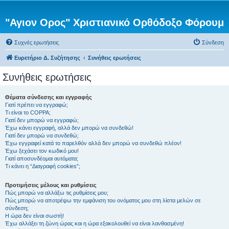
"Αγιον Ορος" Χριστιανικό Ορθόδοξο Φόρουμ
Συχνές ερωτήσεις
Σύνδεση
Ευρετήριο Δ. Συζήτησης
Συνήθεις ερωτήσεις
Συνήθεις ερωτήσεις
Θέματα σύνδεσης και εγγραφής
Γιατί πρέπει να εγγραφώ;
Τι είναι το COPPA;
Γιατί δεν μπορώ να εγγραφώ;
Έχω κάνει εγγραφή, αλλά δεν μπορώ να συνδεθώ!
Γιατί δεν μπορώ να συνδεθώ;
Έχω εγγραφεί κατά το παρελθόν αλλά δεν μπορώ να συνδεθώ πλέον!
Έχω ξεχάσει τον κωδικό μου!
Γιατί αποσυνδέομαι αυτόματα;
Τι κάνει η “Διαγραφή cookies”;
Προτιμήσεις μέλους και ρυθμίσεις
Πώς μπορώ να αλλάξω τις ρυθμίσεις μου;
Πώς μπορώ να αποτρέψω την εμφάνιση του ονόματος μου στη λίστα μελών σε
σύνδεση;
Η ώρα δεν είναι σωστή!
Έχω αλλάξει τη ζώνη ώρας και η ώρα εξακολουθεί να είναι λανθασμένη!