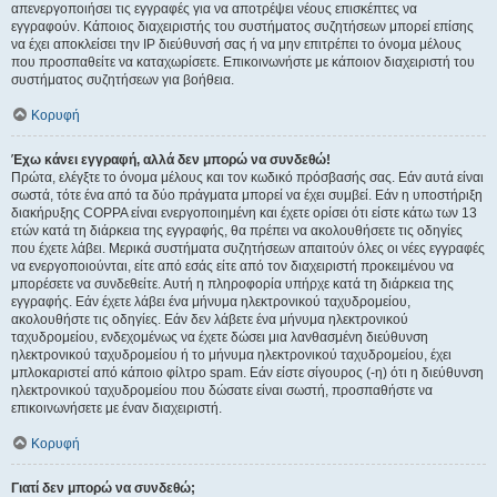
απενεργοποιήσει τις εγγραφές για να αποτρέψει νέους επισκέπτες να
εγγραφούν. Κάποιος διαχειριστής του συστήματος συζητήσεων μπορεί επίσης
να έχει αποκλείσει την IP διεύθυνσή σας ή να μην επιτρέπει το όνομα μέλους
που προσπαθείτε να καταχωρίσετε. Επικοινωνήστε με κάποιον διαχειριστή του
συστήματος συζητήσεων για βοήθεια.
Κορυφή
Έχω κάνει εγγραφή, αλλά δεν μπορώ να συνδεθώ!
Πρώτα, ελέγξτε το όνομα μέλους και τον κωδικό πρόσβασής σας. Εάν αυτά είναι
σωστά, τότε ένα από τα δύο πράγματα μπορεί να έχει συμβεί. Εάν η υποστήριξη
διακήρυξης COPPA είναι ενεργοποιημένη και έχετε ορίσει ότι είστε κάτω των 13
ετών κατά τη διάρκεια της εγγραφής, θα πρέπει να ακολουθήσετε τις οδηγίες
που έχετε λάβει. Μερικά συστήματα συζητήσεων απαιτούν όλες οι νέες εγγραφές
να ενεργοποιούνται, είτε από εσάς είτε από τον διαχειριστή προκειμένου να
μπορέσετε να συνδεθείτε. Αυτή η πληροφορία υπήρχε κατά τη διάρκεια της
εγγραφής. Εάν έχετε λάβει ένα μήνυμα ηλεκτρονικού ταχυδρομείου,
ακολουθήστε τις οδηγίες. Εάν δεν λάβετε ένα μήνυμα ηλεκτρονικού
ταχυδρομείου, ενδεχομένως να έχετε δώσει μια λανθασμένη διεύθυνση
ηλεκτρονικού ταχυδρομείου ή το μήνυμα ηλεκτρονικού ταχυδρομείου, έχει
μπλοκαριστεί από κάποιο φίλτρο spam. Εάν είστε σίγουρος (-η) ότι η διεύθυνση
ηλεκτρονικού ταχυδρομείου που δώσατε είναι σωστή, προσπαθήστε να
επικοινωνήσετε με έναν διαχειριστή.
Κορυφή
Γιατί δεν μπορώ να συνδεθώ;