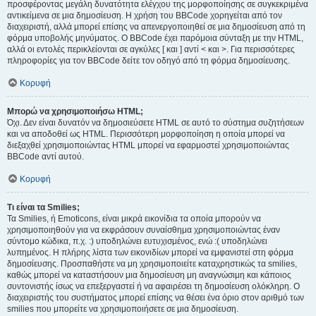
προσφέροντας μεγάλη δυνατότητα ελέγχου της μορφοποίησης σε συγκεκριμένα
αντικείμενα σε μια δημοσίευση. Η χρήση του BBCode χορηγείται από τον
διαχειριστή, αλλά μπορεί επίσης να απενεργοποιηθεί σε μια δημοσίευση από τη
φόρμα υποβολής μηνύματος. Ο BBCode έχει παρόμοια σύνταξη με την HTML,
αλλά οι εντολές περικλείονται σε αγκύλες [ και ] αντί < και >. Για περισσότερες
πληροφορίες για τον BBCode δείτε τον οδηγό από τη φόρμα δημοσίευσης.
Κορυφή
Μπορώ να χρησιμοποιήσω HTML;
Όχι. Δεν είναι δυνατόν να δημοσιεύσετε HTML σε αυτό το σύστημα συζητήσεων
και να αποδοθεί ως HTML. Περισσότερη μορφοποίηση η οποία μπορεί να
διεξαχθεί χρησιμοποιώντας HTML μπορεί να εφαρμοστεί χρησιμοποιώντας
BBCode αντί αυτού.
Κορυφή
Τι είναι τα Smilies;
Τα Smilies, ή Emoticons, είναι μικρά εικονίδια τα οποία μπορούν να
χρησιμοποιηθούν για να εκφράσουν συναίσθημα χρησιμοποιώντας έναν
σύντομο κώδικα, π.χ. :) υποδηλώνει ευτυχισμένος, ενώ :( υποδηλώνει
λυπημένος. Η πλήρης λίστα των εικονιδίων μπορεί να εμφανιστεί στη φόρμα
δημοσίευσης. Προσπαθήστε να μη χρησιμοποιείτε καταχρηστικώς τα smilies,
καθώς μπορεί να καταστήσουν μια δημοσίευση μη αναγνώσιμη και κάποιος
συντονιστής ίσως να επεξεργαστεί ή να αφαιρέσει τη δημοσίευση ολόκληρη. Ο
διαχειριστής του συστήματος μπορεί επίσης να θέσει ένα όριο στον αριθμό των
smilies που μπορείτε να χρησιμοποιήσετε σε μια δημοσίευση.