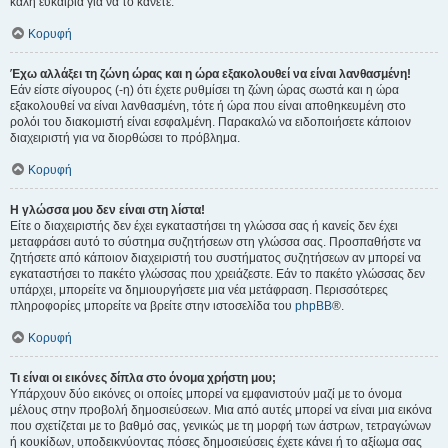
καλή ευκαιρία για να το κάνετε.
Κορυφή
Έχω αλλάξει τη ζώνη ώρας και η ώρα εξακολουθεί να είναι λανθασμένη!
Εάν είστε σίγουρος (-η) ότι έχετε ρυθμίσει τη ζώνη ώρας σωστά και η ώρα
εξακολουθεί να είναι λανθασμένη, τότε ή ώρα που είναι αποθηκευμένη στο
ρολόι του διακομιστή είναι εσφαλμένη. Παρακαλώ να ειδοποιήσετε κάποιον
διαχειριστή για να διορθώσει το πρόβλημα.
Κορυφή
Η γλώσσα μου δεν είναι στη λίστα!
Είτε ο διαχειριστής δεν έχει εγκαταστήσει τη γλώσσα σας ή κανείς δεν έχει
μεταφράσει αυτό το σύστημα συζητήσεων στη γλώσσα σας. Προσπαθήστε να
ζητήσετε από κάποιον διαχειριστή του συστήματος συζητήσεων αν μπορεί να
εγκαταστήσει το πακέτο γλώσσας που χρειάζεστε. Εάν το πακέτο γλώσσας δεν
υπάρχει, μπορείτε να δημιουργήσετε μια νέα μετάφραση. Περισσότερες
πληροφορίες μπορείτε να βρείτε στην ιστοσελίδα του
phpBB
®.
Κορυφή
Τι είναι οι εικόνες δίπλα στο όνομα χρήστη μου;
Υπάρχουν δύο εικόνες οι οποίες μπορεί να εμφανιστούν μαζί με το όνομα
μέλους στην προβολή δημοσιεύσεων. Μια από αυτές μπορεί να είναι μια εικόνα
που σχετίζεται με το βαθμό σας, γενικώς με τη μορφή των άστρων, τετραγώνων
ή κουκίδων, υποδεικνύοντας πόσες δημοσιεύσεις έχετε κάνει ή το αξίωμα σας