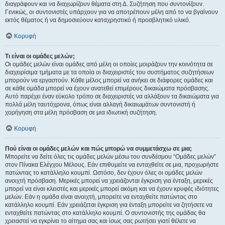
διαγράφουν και να διαχωρίζουν θέματα στη Δ. Συζήτηση που συντονίζουν.
Γενικώς, οι συντονιστές υπάρχουν για να αποτρέπουν μέλη από το να βγαίνουν
εκτός θέματος ή να δημοσιεύουν καταχρηστικό ή προσβλητικό υλικό.
Κορυφή
Τι είναι οι ομάδες μελών;
Οι ομάδες μελών είναι ομάδες από μέλη οι οποίες μοιράζουν την κοινότητα σε
διαχειρίσιμα τμήματα με τα οποία οι διαχειριστές του συστήματος συζητήσεων
μπορούν να εργαστούν. Κάθε μέλος μπορεί να ανήκει σε διάφορες ομάδες και
σε κάθε ομάδα μπορεί να έχουν ανατεθεί επιμέρους δικαιώματα πρόσβασης.
Αυτό παρέχει έναν εύκολο τρόπο σε διαχειριστές να αλλάξουν τα δικαιώματα για
πολλά μέλη ταυτόχρονα, όπως είναι αλλαγή δικαιωμάτων συντονιστή ή
χορήγηση στα μέλη πρόσβαση σε μια ιδιωτική συζήτηση.
Κορυφή
Πού είναι οι ομάδες μελών και πώς μπορώ να συμμετάσχω σε μια;
Μπορείτε να δείτε όλες τις ομάδες μελών μέσω του συνδέσμου “Ομάδες μελών”
στον Πίνακα Ελέγχου Μέλους. Εάν επιθυμείτε να ενταχθείτε σε μια, προχωρήστε
πατώντας το κατάλληλο κουμπί. Ωστόσο, δεν έχουν όλες οι ομάδες μελών
ανοιχτή πρόσβαση. Μερικές μπορεί να χρειάζονται έγκριση για ένταξη, μερικές
μπορεί να είναι κλειστές και μερικές μπορεί ακόμη και να έχουν κρυφές ιδιότητες
μελών. Εάν η ομάδα είναι ανοιχτή, μπορείτε να ενταχθείτε πατώντας στο
κατάλληλο κουμπί. Εάν χρειάζεται έγκριση για ένταξη μπορείτε να ζητήσετε να
ενταχθείτε πατώντας στο κατάλληλο κουμπί. Ο συντονιστής της ομάδας θα
χρειαστεί να εγκρίνει το αίτημα σας και ίσως σας ρωτήσει γιατί θέλετε να