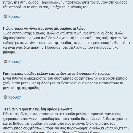
ενταχθείτε στην ομάδα. Παρακαλώ μην παρενοχλήσετε τον συντονιστή ομάδας
εάν απορρίψει το αίτημα σας, θα έχει τους λόγους του.
Κορυφή
Πώς μπορώ να γίνω συντονιστής ομάδας μελών;
Ένας συντονιστής ομάδας μελών ανατίθεται συνήθως όταν οι ομάδες μελών
δημιουργούνται αρχικά από έναν διαχειριστή του συστήματος συζητήσεων. Αν
ενδιαφέρεστε να γίνετε συντονιστής ομάδας, το πρώτο σημείο επαφής θα πρέπει
να είναι ένας διαχειριστής. Προσπαθήστε στέλνοντάς του ένα προσωπικό
μήνυμα.
Κορυφή
Γιατί μερικές ομάδες μελών εμφανίζονται με διαφορετικό χρώμα;
Είναι πιθανό ο διαχειριστής του συστήματος συζητήσεων να έχει ορίσει κάποιο
χρώμα στα μέλη μιας ομάδας μελών ώστε να είναι εύκολο να εντοπιστούν τα
μέλη αυτής της ομάδας.
Κορυφή
Τι είναι η “Προεπιλεγμένη ομάδα μελών”;
Εάν είστε μέλος σε παραπάνω από μια ομάδα μελών, η προεπιλεγμένη σας
χρησιμοποιείται για να προσδιορίσει ποια ομάδα θα πρέπει να δείξει το χρώμα
και το βαθμό της ομάδας για εσάς από προεπιλογή. Ο διαχειριστής του
συστήματος συζητήσεων μπορεί να σας παραχωρήσει δικαίωμα να αλλάξετε την