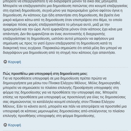
μπορείτε να επεξεργαστείτε ή να διαγράψετε μόνον τα δικά σας μηνύματα.
Μπορείτε να επεξεργαστείτε μια δημοσίευση πατώντας στο κουμπί επεξεργασίας
στη σχετική δημοσίευση, συχνά μόνο για περιορισμένο χρόνο αφότου έγινε η
δημοσίευση. Αν κάποιος έχει ήδη απαντήσει στη δημοσίευση, θα βρείτε ένα
μικρό κείμενο κάτω από τη δημοσίευση όταν επιστρέψετε στο θέμα, το οποίο
αναφέρει πόσες φορές επεξεργαστήκατε το μήνυμα αυτό, μαζί με την
ημερομηνία και την ώρα. Αυτό εμφανίζεται μόνον όταν κάποιος έχει κάνει μια
απάντηση. Δεν θα εμφανίζεται αν ένας συντονιστής ή διαχειριστής
επεξεργάστηκε τη δημοσίευση, ωστόσο αυτοί μπορούν να αφήσουν μια
σημείωση ως προς το γιατί έχουν επεξεργαστεί τη δημοσίευση κατά τη
διακριτική τους ευχέρεια. Παρακαλώ σημειώστε ότι απλά μέλη δεν μπορεί να
διαγράψουν μια δημοσίευση από τη στιγμή που κάποιος έχει απαντήσει.
Κορυφή
Πώς προσθέτω μια υπογραφή στη δημοσίευση μου;
Για να προσθέσετε υπογραφή σε μια δημοσίευση πρέπει πρώτα να
δημιουργήσετε μια μέσω του Πίνακα Ελέγχου Μέλους. Μόλις δημιουργηθεί,
μπορείτε να σημειώσετε το πλαίσιο επιλογής
Προσάρτηση υπογραφής
στη
φόρμα της δημοσίευσης για να προσθέσετε την υπογραφή σας. Μπορείτε
επίσης να προσθέσετε μια υπογραφή ως προεπιλογή για όλες τις δημοσιεύσεις
σας σημειώνοντας το κατάλληλο κουμπί επιλογής στον Πίνακα Ελέγχου
Μέλους. Εάν το κάνετε αυτό, μπορείτε και πάλι να αποτρέψετε να προστεθεί μια
υπογραφή σε κάποιες μεμονωμένες δημοσιεύσεις από-επιλέγοντας το πλαίσιο
επιλογής προσθήκης υπογραφής στη φόρμα δημοσίευσης.
Κορυφή