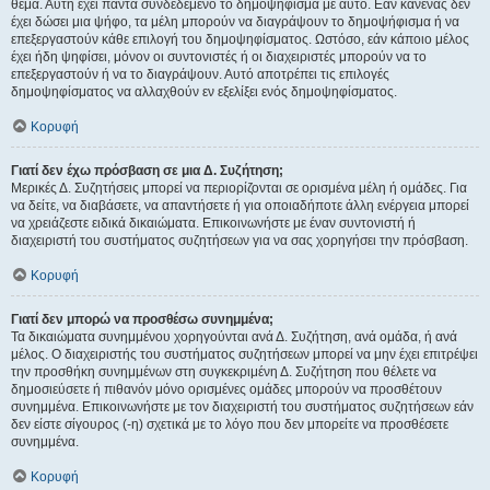
θέμα. Αυτή έχει πάντα συνδεδεμένο το δημοψήφισμα με αυτό. Εάν κανένας δεν
έχει δώσει μια ψήφο, τα μέλη μπορούν να διαγράψουν το δημοψήφισμα ή να
επεξεργαστούν κάθε επιλογή του δημοψηφίσματος. Ωστόσο, εάν κάποιο μέλος
έχει ήδη ψηφίσει, μόνον οι συντονιστές ή οι διαχειριστές μπορούν να το
επεξεργαστούν ή να το διαγράψουν. Αυτό αποτρέπει τις επιλογές
δημοψηφίσματος να αλλαχθούν εν εξελίξει ενός δημοψηφίσματος.
Κορυφή
Γιατί δεν έχω πρόσβαση σε μια Δ. Συζήτηση;
Μερικές Δ. Συζητήσεις μπορεί να περιορίζονται σε ορισμένα μέλη ή ομάδες. Για
να δείτε, να διαβάσετε, να απαντήσετε ή για οποιαδήποτε άλλη ενέργεια μπορεί
να χρειάζεστε ειδικά δικαιώματα. Επικοινωνήστε με έναν συντονιστή ή
διαχειριστή του συστήματος συζητήσεων για να σας χορηγήσει την πρόσβαση.
Κορυφή
Γιατί δεν μπορώ να προσθέσω συνημμένα;
Τα δικαιώματα συνημμένου χορηγούνται ανά Δ. Συζήτηση, ανά ομάδα, ή ανά
μέλος. Ο διαχειριστής του συστήματος συζητήσεων μπορεί να μην έχει επιτρέψει
την προσθήκη συνημμένων στη συγκεκριμένη Δ. Συζήτηση που θέλετε να
δημοσιεύσετε ή πιθανόν μόνο ορισμένες ομάδες μπορούν να προσθέτουν
συνημμένα. Επικοινωνήστε με τον διαχειριστή του συστήματος συζητήσεων εάν
δεν είστε σίγουρος (-η) σχετικά με το λόγο που δεν μπορείτε να προσθέσετε
συνημμένα.
Κορυφή