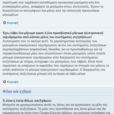
περίπτωση που λαμβάνετε ανεπιθύμητα προσωπικά μηνύματα από ένα
συγκεκριμένο μέλος, αναφέρετε τα μηνύματα στους συντονιστές. Έχουν τη
δυνατότητα να αποτρέψουν ένα μέλος από την αποστολή προσωπικών
μηνυμάτων.
Κορυφή
Έχω λάβει ένα μήνυμα spam ή ένα προσβλητικό μήνυμα ηλεκτρονικού
ταχυδρομείου από κάποιο μέλος του συστήματος συζητήσεων!
Λυπούμαστε που το ακούμε αυτό. Το χαρακτηριστικό λειτουργίας των
μηνυμάτων ηλεκτρονικού ταχυδρομείου αυτού του συστήματος συζητήσεων
συμπεριλαμβάνουν ασφαλιστικές δικλείδες για να προσπαθήσουμε και να
παρακολουθήσουμε μέλη που αποστέλλουν τέτοια μηνύματα, οπότε στείλτε
μήνυμα ηλεκτρονικού ταχυδρομείου στον διαχειριστή του συστήματος
συζητήσεων με πλήρες αντίγραφο του μηνύματος που λάβατε. Είναι πολύ
σημαντικό να υπάρχουν οι κεφαλίδες που περιέχουν τα στοιχεία του μέλους το
οποίο απέστειλε το μήνυμα ηλεκτρονικού ταχυδρομείου. Ο διαχειριστής του
συστήματος συζητήσεων μπορεί στη συνέχεια να λάβει μέτρα.
Κορυφή
Φίλοι και εχθροί
Τι είναι η λίστα Φίλων και Εχθρών;
Μπορείτε να χρησιμοποιήσετε αυτές τις λίστες για να οργανώσετε τα μέλη του
συστήματος συζητήσεων. Τα μέλη που προστίθενται στη λίστα φίλων σας θα
εμφανίζονται σε λίστα στον Πίνακα Ελέγχου Μέλους για γρήγορη πρόσβαση για