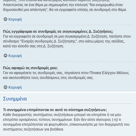
θέματος", στο επάνω και κάτω μέρος κάποιου θέματος συζήτησης.
Απαντώντας σε ένα θέμα με σημειωμένη την επιλογή “Να ενημερωθώ όταν
δημοσιευθεί μια απάντηση”, θα να εγγραφείτε επίσης σε συνδρομή στο θέμα.
Κορυφή
Πώς εγγράφομαι σε συνδρομές σε συγκεκριμένες Δ. Συζητήσεις;
Για να εγγραφείτε σε συνδρομή σε μια συγκεκριμένη Δ. Συζήτηση, πατήστε στον
σύνδεσμο “Έναρξη συνδρομής Δ. Συζήτησης”, στο κάτω μέρος της σελίδας,
κατά την είσοδό σας στη Δ. Συζήτηση.
Κορυφή
Πώς αφαιρώ τις συνδρομές μου;
Για να αφαιρέσετε τις συνδρομές σας, πηγαίνετε στον Πίνακα Ελέγχου Μέλους
και ακολουθήστε τους συνδέσμους στις συνδρομές σας.
Κορυφή
Συνημμένα
Τι συνημμένα επιτρέπονται σε αυτό το σύστημα συζητήσεων;
Κάθε διαχειριστής συστήματος συζητήσεων μπορεί να επιτρέπει ή να μην
επιτρέπει ορισμένους τύπους συνημμένων. Εάν δεν είστε σίγουρος (-η) τι
συνημμένα επιτρέπονται να φορτωθούν, επικοινωνήστε με τον διαχειριστή του
συστήματος συζητήσεων για βοήθεια.