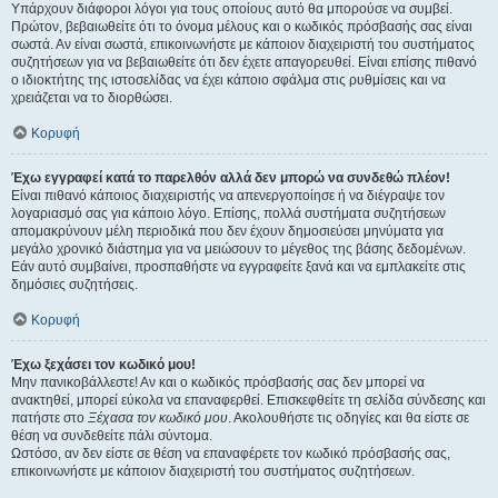
Υπάρχουν διάφοροι λόγοι για τους οποίους αυτό θα μπορούσε να συμβεί.
Πρώτον, βεβαιωθείτε ότι το όνομα μέλους και ο κωδικός πρόσβασής σας είναι
σωστά. Αν είναι σωστά, επικοινωνήστε με κάποιον διαχειριστή του συστήματος
συζητήσεων για να βεβαιωθείτε ότι δεν έχετε απαγορευθεί. Είναι επίσης πιθανό
ο ιδιοκτήτης της ιστοσελίδας να έχει κάποιο σφάλμα στις ρυθμίσεις και να
χρειάζεται να το διορθώσει.
Κορυφή
Έχω εγγραφεί κατά το παρελθόν αλλά δεν μπορώ να συνδεθώ πλέον!
Είναι πιθανό κάποιος διαχειριστής να απενεργοποίησε ή να διέγραψε τον
λογαριασμό σας για κάποιο λόγο. Επίσης, πολλά συστήματα συζητήσεων
απομακρύνουν μέλη περιοδικά που δεν έχουν δημοσιεύσει μηνύματα για
μεγάλο χρονικό διάστημα για να μειώσουν το μέγεθος της βάσης δεδομένων.
Εάν αυτό συμβαίνει, προσπαθήστε να εγγραφείτε ξανά και να εμπλακείτε στις
δημόσιες συζητήσεις.
Κορυφή
Έχω ξεχάσει τον κωδικό μου!
Μην πανικοβάλλεστε! Αν και ο κωδικός πρόσβασής σας δεν μπορεί να
ανακτηθεί, μπορεί εύκολα να επαναφερθεί. Επισκεφθείτε τη σελίδα σύνδεσης και
πατήστε στο
Ξέχασα τον κωδικό μου
. Ακολουθήστε τις οδηγίες και θα είστε σε
θέση να συνδεθείτε πάλι σύντομα.
Ωστόσο, αν δεν είστε σε θέση να επαναφέρετε τον κωδικό πρόσβασής σας,
επικοινωνήστε με κάποιον διαχειριστή του συστήματος συζητήσεων.