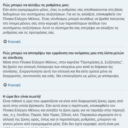
Πώς μπορώ να αλλάξω τις ρυθμίσεις μου;
Εάν είστε εγγεγραμμένο μέλος, όλες οι ρυθμίσεις σας αποθηκεύονται στη βάση
δεδομένων του συστήματος συζητήσεων. Για να τις αλλάξετε, επισκεφθείτε τον
Πίνακα Ελέγχου Μέλους. Ένας σύνδεσμος μπορεί συνήθως να βρεθεί πατώντας
στο όνομα μέλους σας στην κορυφή των περισσότερων σελίδων του
συστήματος συζητήσεων. Αυτό το σύστημα θα σας επιτρέψει να αλλάξετε τις
ρυθμίσεις και τις προτιμήσεις σας.
Κορυφή
Πώς μπορώ να αποτρέψω την εμφάνιση του ονόματος μου στη λίστα μελών
σε σύνδεση;
Μέσα στον Πίνακα Ελέγχου Μέλους, στην καρτέλα “Προτιμήσεις Δ. Συζήτησης”,
θα βρείτε την επιλογή
Απόκρυψη των στοιχείων μου κατά τη διάρκεια της
σύνδεσης
. Ενεργοποιήστε αυτή την επιλογή και θα είστε ορατοί μόνο σε
διαχειριστές, συντονιστές και εσάς. Θα υπολογίζεστε ως μέλος με απόκρυψη.
Κορυφή
Η ώρα δεν είναι σωστή!
Είναι πιθανό η ώρα που εμφανίζεται να είναι από διαφορετική ζώνης ώρας από
αυτή στην οποία βρίσκεστε. Εάν αυτή είναι η περίπτωση, επισκεφθείτε τον
Πίνακα Ελέγχου Μέλους και αλλάξτε τη ζώνη ώρας για να ταιριάζει στην περιοχή
σας, π.χ. Λονδίνο, Παρίσι, Νέα Υόρκη, Σίδνεϋ, κλπ. Παρακαλώ σημειώστε ότι η
αλλαγή της ζώνης ώρας, όπως και οι περισσότερες ρυθμίσεις, μπορούν να
γίνουν μόνον από εγγεγραμμένα μέλη. Εάν δεν έχετε εγγραφεί, αυτή είναι μια