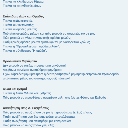
Τι είναι τα κλειδωμένα θέματα;
Τι είναι τα εικονίδια θεμάτων;
Επίπεδα μελών και Ομάδες
Τι είναι οι Διαχειριστές;
Τι είναι οι Συντονιστές;
Τι είναι οι ομάδες μελών;
Πού είναι οι ομάδες μελών και πώς μπορώ να συμμετάσχω σε μια;
Πώς μπορώ να γίνω συντονιστής ομάδας μελών;
Γιατί μερικές ομάδες μελών εμφανίζονται με διαφορετικό χρώμα;
Τι είναι η “Προεπιλεγμένη ομάδα μελών”;
Τι είναι ο σύνδεσμος "Η ομάδα”;
Προσωπικά Μηνύματα
Δεν μπορώ να στείλω προσωπικά μηνύματα!
Λαμβάνω συνέχεια ανεπιθύμητα μηνύματα!
Έχω λάβει ένα μήνυμα spam ή ένα προσβλητικό μήνυμα ηλεκτρονικού ταχυδρομείου
από κάποιο μέλος του συστήματος συζητήσεων!
Φίλοι και εχθροί
Τι είναι η λίστα Φίλων και Εχθρών;
Πώς μπορώ να προσθέσω / αφαιρέσω μέλη στις λίστες Φίλων και Εχθρών;
Αναζήτηση στις Δ. Συζητήσεις
Πώς μπορώ να αναζητήσω σε μια ή περισσότερες Δ. Συζητήσεις;
Γιατί η αναζήτησή μου δεν επιστρέφει αποτελέσματα;
Γιατί η αναζήτηση μου επιστρέφει μια κενή σελίδα;
Πώς μπορώ να αναζητήσω για μέλη;