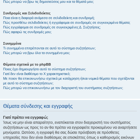
Πώς μπορώ να βρω τις δημοσιεύσεις μου και τα θέματά μου;
Συνδρομές και Σελιδοδείκτες
Ποια είναι η διαφορά ανάμεσα σε σελιδοδείκτη και συνδρομή;
Πώς προσθέτω σελιδοδείκτες ή εγγράφομαι σε συνδρομές σε συγκεκριμένα θέματα;
Πώς εγγράφομαι σε συνδρομές σε συγκεκριμένες Δ. Συζητήσεις;
Πώς αφαιρώ τις συνδρομές μου;
Συνημμένα
Τι συνημμένα επιτρέπονται σε αυτό το σύστημα συζητήσεων;
Πώς μπορώ να βρω όλα τα συνημμένα μου;
Θέματα σχετικά με το phpBB
Ποιος έχει δημιουργήσει αυτό το σύστημα συζητήσεων;
Γιατί δεν είναι διαθέσιμο το Χ χαρακτηριστικό;
Με ποιον θα επικοινωνήσω σχετικά με κατάχρηση ή/και νομικά θέματα που σχετίζονται
με αυτό το σύστημα συζητήσεων;
Πώς μπορώ να επικοινωνήσω με τον διαχειριστή του συστήματος συζητήσεων;
Θέματα σύνδεσης και εγγραφής
Γιατί πρέπει να εγγραφώ;
Ίσως να μην είναι απαραίτητο, εναπόκειται στον διαχειριστή του συστήματος
συζητήσεων ως προς το αν θα πρέπει να εγγραφείτε προκειμένου να αναρτήσετε
μηνύματα. Ωστόσο, η εγγραφή θα σας δώσει πρόσβαση σε πρόσθετες
υπηρεσίες που δεν είναι διαθέσιμες σε επισκέπτες όπως ο καθορισμός εικόνων