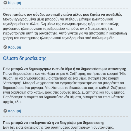
Κορυφή
Όταν πατάω στον σύνδεσμο email για ένα μέλος μου ζητάει να συνδεθώ;
Μόνον εγγεγραμμένα μέλη μπορούν να στείλουν μήνυμα ηλεκτρονικού
ταχυδρομείου σε άλλα μέλη μέσω της ενσωματωμένης φόρμας αποστολής
μηνύματος ηλεκτρονικού ταχυδρομείου και μόνο αν ο διαχειριστής έχει
ενεργοποιήσει αυτή τη δυνατότητα. Αυτό γίνεται για να αποτραπεί η κακόβουλη
χρήση του συστήματος ηλεκτρονικού ταχυδρομείου από ανώνυμα μέλη.
Κορυφή
Θέματα δημοσίευσης
Πώς μπορώ να δημιουργήσω ένα νέο θέμα ή να δημοσιεύσω μια απάντηση;
Για να δημοσιεύσετε ένα νέο θέμα σε μια Δ. Συζήτηση, πατήστε στο κουμπί “Νέο
θέμα”. Για να δημοσιεύσετε μια απάντηση σε ένα θέμα, πατήστε στο κουμπί
“Απάντηση”. Μπορεί να χρειαστεί να εγγραφείτε προκειμένου να μπορέσετε να
δημοσιεύσετε ένα μήνυμα. Μια λίστα με τα δικαιώματά σας σε κάθε Δ. Συζήτηση
είναι διαθέσιμη στο κάτω μέρος στις οθόνες της Δ. Συζήτησης και του θέματος.
Παράδειγμα: Μπορείτε να δημοσιεύετε νέα θέματα, Μπορείτε να επισυνάπτετε
αρχεία, κλπ.
Κορυφή
Πώς μπορώ να επεξεργαστώ ή να διαγράψω μια δημοσίευση;
Εάν δεν είστε διαχειριστής του συστήματος συζητήσεων ή συντονιστής,