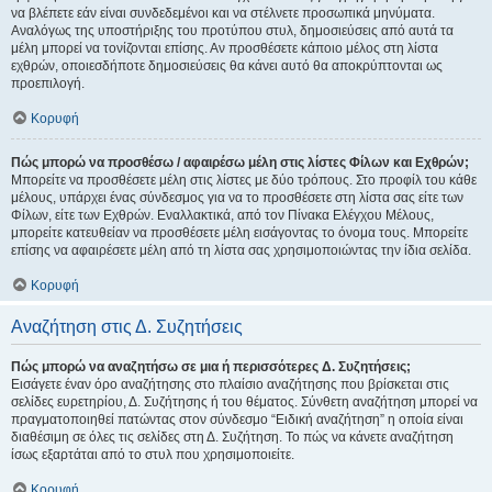
να βλέπετε εάν είναι συνδεδεμένοι και να στέλνετε προσωπικά μηνύματα.
Αναλόγως της υποστήριξης του προτύπου στυλ, δημοσιεύσεις από αυτά τα
μέλη μπορεί να τονίζονται επίσης. Αν προσθέσετε κάποιο μέλος στη λίστα
εχθρών, οποιεσδήποτε δημοσιεύσεις θα κάνει αυτό θα αποκρύπτονται ως
προεπιλογή.
Κορυφή
Πώς μπορώ να προσθέσω / αφαιρέσω μέλη στις λίστες Φίλων και Εχθρών;
Μπορείτε να προσθέσετε μέλη στις λίστες με δύο τρόπους. Στο προφίλ του κάθε
μέλους, υπάρχει ένας σύνδεσμος για να το προσθέσετε στη λίστα σας είτε των
Φίλων, είτε των Εχθρών. Εναλλακτικά, από τον Πίνακα Ελέγχου Μέλους,
μπορείτε κατευθείαν να προσθέσετε μέλη εισάγοντας το όνομα τους. Μπορείτε
επίσης να αφαιρέσετε μέλη από τη λίστα σας χρησιμοποιώντας την ίδια σελίδα.
Κορυφή
Αναζήτηση στις Δ. Συζητήσεις
Πώς μπορώ να αναζητήσω σε μια ή περισσότερες Δ. Συζητήσεις;
Εισάγετε έναν όρο αναζήτησης στο πλαίσιο αναζήτησης που βρίσκεται στις
σελίδες ευρετηρίου, Δ. Συζήτησης ή του θέματος. Σύνθετη αναζήτηση μπορεί να
πραγματοποιηθεί πατώντας στον σύνδεσμο “Ειδική αναζήτηση” η οποία είναι
διαθέσιμη σε όλες τις σελίδες στη Δ. Συζήτηση. Το πώς να κάνετε αναζήτηση
ίσως εξαρτάται από το στυλ που χρησιμοποιείτε.
Κορυφή