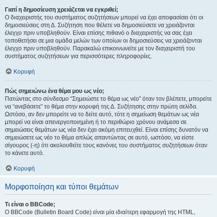
Γιατί η δημοσίευση χρειάζεται να εγκριθεί;
Ο διαχειριστής του συστήματος συζητήσεων μπορεί να έχει αποφασίσει ότι οι
δημοσιεύσεις στη Δ. Συζήτηση που θέλετε να δημοσιεύσετε να χρειάζονται
έλεγχο πριν υποβληθούν. Είναι επίσης πιθανό ο διαχειριστής να σας έχει
τοποθετήσει σε μια ομάδα μελών των οποίων οι δημοσιεύσεις να χρειάζονται
έλεγχο πριν υποβληθούν. Παρακαλώ επικοινωνείτε με τον διαχειριστή του
συστήματος συζητήσεων για περισσότερες πληροφορίες.
Κορυφή
Πώς σημειώνω ένα θέμα μου ως νέο;
Πατώντας στο σύνδεσμο “Σημειώστε το θέμα ως νέο” όταν τον βλέπετε, μπορείτε
να “ανεβάσετε” το θέμα στην κορυφή της Δ. Συζήτησης στην πρώτη σελίδα.
Ωστόσο, αν δεν μπορείτε να το δείτε αυτό, τότε η σημείωση θεμάτων ως νέα
μπορεί να είναι απενεργοποιημένη ή το περιθώριο χρόνου ανάμεσα σε
σημειώσεις θεμάτων ως νέα δεν έχει ακόμη επιτευχθεί. Είναι επίσης δυνατόν να
σημειώσετε ως νέο το θέμα απλώς απαντώντας σε αυτό, ωστόσο, να είστε
σίγουρος (-η) ότι ακολουθείτε τους κανόνες του συστήματος συζητήσεων όταν
το κάνετε αυτό.
Κορυφή
Μορφοποίηση και τύποι θεμάτων
Τι είναι ο BBCode;
Ο BBCode (Bulletin Board Code) είναι μία ιδιαίτερη εφαρμογή της HTML,