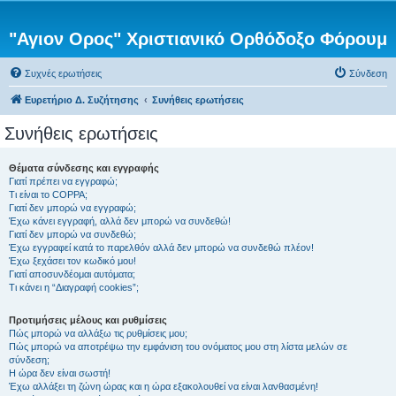
"Αγιον Ορος" Χριστιανικό Ορθόδοξο Φόρουμ
Συχνές ερωτήσεις
Σύνδεση
Ευρετήριο Δ. Συζήτησης
Συνήθεις ερωτήσεις
Συνήθεις ερωτήσεις
Θέματα σύνδεσης και εγγραφής
Γιατί πρέπει να εγγραφώ;
Τι είναι το COPPA;
Γιατί δεν μπορώ να εγγραφώ;
Έχω κάνει εγγραφή, αλλά δεν μπορώ να συνδεθώ!
Γιατί δεν μπορώ να συνδεθώ;
Έχω εγγραφεί κατά το παρελθόν αλλά δεν μπορώ να συνδεθώ πλέον!
Έχω ξεχάσει τον κωδικό μου!
Γιατί αποσυνδέομαι αυτόματα;
Τι κάνει η “Διαγραφή cookies”;
Προτιμήσεις μέλους και ρυθμίσεις
Πώς μπορώ να αλλάξω τις ρυθμίσεις μου;
Πώς μπορώ να αποτρέψω την εμφάνιση του ονόματος μου στη λίστα μελών σε
σύνδεση;
Η ώρα δεν είναι σωστή!
Έχω αλλάξει τη ζώνη ώρας και η ώρα εξακολουθεί να είναι λανθασμένη!