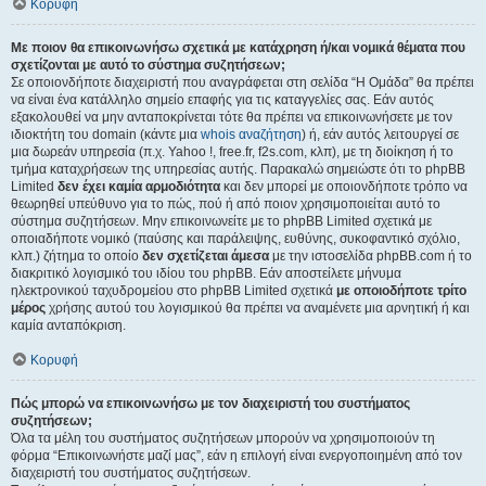
Κορυφή
Με ποιον θα επικοινωνήσω σχετικά με κατάχρηση ή/και νομικά θέματα που
σχετίζονται με αυτό το σύστημα συζητήσεων;
Σε οποιονδήποτε διαχειριστή που αναγράφεται στη σελίδα “Η Ομάδα” θα πρέπει
να είναι ένα κατάλληλο σημείο επαφής για τις καταγγελίες σας. Εάν αυτός
εξακολουθεί να μην ανταποκρίνεται τότε θα πρέπει να επικοινωνήσετε με τον
ιδιοκτήτη του domain (κάντε μια
whois αναζήτηση
) ή, εάν αυτός λειτουργεί σε
μια δωρεάν υπηρεσία (π.χ. Yahoo !, free.fr, f2s.com, κλπ), με τη διοίκηση ή το
τμήμα καταχρήσεων της υπηρεσίας αυτής. Παρακαλώ σημειώστε ότι το phpBB
Limited
δεν έχει καμία αρμοδιότητα
και δεν μπορεί με οποιονδήποτε τρόπο να
θεωρηθεί υπεύθυνο για το πώς, πού ή από ποιον χρησιμοποιείται αυτό το
σύστημα συζητήσεων. Μην επικοινωνείτε με το phpBB Limited σχετικά με
οποιαδήποτε νομικό (παύσης και παράλειψης, ευθύνης, συκοφαντικό σχόλιο,
κλπ.) ζήτημα το οποίο
δεν σχετίζεται άμεσα
με την ιστοσελίδα phpBB.com ή το
διακριτικό λογισμικό του ιδίου του phpBB. Εάν αποστείλετε μήνυμα
ηλεκτρονικού ταχυδρομείου στο phpBB Limited σχετικά
με οποιοδήποτε τρίτο
μέρος
χρήσης αυτού του λογισμικού θα πρέπει να αναμένετε μια αρνητική ή και
καμία ανταπόκριση.
Κορυφή
Πώς μπορώ να επικοινωνήσω με τον διαχειριστή του συστήματος
συζητήσεων;
Όλα τα μέλη του συστήματος συζητήσεων μπορούν να χρησιμοποιούν τη
φόρμα “Επικοινωνήστε μαζί μας”, εάν η επιλογή είναι ενεργοποιημένη από τον
διαχειριστή του συστήματος συζητήσεων.