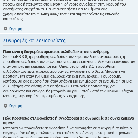
προφίλ σας ή πατώντας στο μενού “Γρήγορες συνδέσεις” στην κορυφή του
συστήματος συζητήσεων. Για να αναζητήσετε για τα θέματα σας,
χρησιμοποιείστε την “Ειδική αναζήτηση” και συμπληρώστε τις επιλογές
καταλλήλως.
Κορυφή
Συνδρομές και Σελιδοδείκτες
Ποια είναι η διαφορά ανάμεσα σε σελιδοδείκτη και συνδρομή;
Στο phpBB 3.0, η προσθήκη σελιδοδεικτών θεμάτων λειτουργούσε όπως η
προσθήκη σελιδοδεικτών σε ένα πρόγραμμα περιήγησης. Δεν ενημερωνόσασταν
όταν υπήρχε μια επικαιροποίηση. Όμως στο phpBB 3.1 η προσθήκη
σελιδοδεικτών είναι περισσότερο σαν να εγγραφείτε στο θέμα. Μπορείτε να
ειδοποιηθείτε όταν ένα θέμα σελιδοδείκτη έχει ενημερωθεί. Η συνδρομή,
ωστόσο, θα σας ειδοποιήσει όταν υπάρχει μια ενημέρωση σε ένα θέμα ή σε μια
Δ. Συζήτηση στο σύστημα συζητήσεων. Οι επιλογές ειδοποίησης για
σελιδοδείκτες και συνδρομές μπορούν να ρυθμιστούν από τον Πίνακα Ελέγχου
Μέλους, στην καρτέλα “Προτιμήσεις Δ. Συζήτησης”.
Κορυφή
Πώς προσθέτω σελιδοδείκτες ή εγγράφομαι σε συνδρομές σε συγκεκριμένα
θέματα;
Μπορείτε να προσθέσετε σελιδοδείκτη ή να εγγραφείτε σε συνδρομή σε κάποιο
συγκεκριμένο θέμα, πατώντας στον κατάλληλο σύνδεσμο στο μενού "Εργαλεία