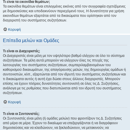
Τι είναι τα εικονίδια θεμάτων;
Τα εικονίδια θεμάτων είναι επιλεγμένες εικόνες από τον συγγραφέα σχετιζόμενες
με δημοσιεύσεις και υποδεικνύουν περιεχόμενό τους. Η δυνατότητα για χρήση
εικονιδίων θεμάτων εξαρτάται από τα δικαιώματα που ορίστηκαν από τον
διαχειριστή του συστήματος συζητήσεων.
Κορυφή
Επίπεδα μελών και Ομάδες
Τι είναι οι Διαχειριστές;
Οι Διαχειριστές είναι μέλη με τον υψηλότερο βαθμό ελέγχου σε όλο το σύστημα
συζητήσεων. Τα μέλη αυτά μπορούν να ελέγχουν όλες τις πτυχές της
λειτουργίας του συστήματος συζητήσεων, συμπεριλαμβανομένων του
καθορισμού δικαιωμάτων, της απαγόρευσης μελών, της δημιουργίας ομάδων ή
συντονιστών, κλπ., εξαρτώνται από τον ιδρυτή του συστήματος συζητήσεων και
τι δικαιώματα αυτός ή αυτή έχει δώσει στους άλλους διαχειριστές. Μπορούν
επίσης να έχουν πλήρεις δυνατότητες συντονιστή σε όλες τις Δ. Συζητήσεις,
ανάλογα με τις ρυθμίσεις που διατυπώνεται από τον ιδρυτή του συστήματος
συζητήσεων.
Κορυφή
Τι είναι οι Συντονιστές;
Οι Συντονιστές είναι μέλη (ή ομάδες μελών) που φροντίζουν τις Δ. Συζητήσεις
από μέρα σε μέρα. Έχουν το δικαίωμα να επεξεργάζονται ή να διαγράφουν
δημοσιεύσεις και να κλειδώνουν, να ξεκλειδώνουν, να μετακινούν, να