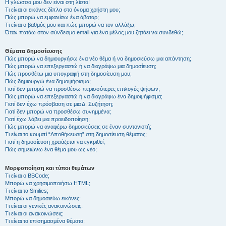
Η γλώσσα μου δεν είναι στη λίστα!
Τι είναι οι εικόνες δίπλα στο όνομα χρήστη μου;
Πώς μπορώ να εμφανίσω ένα άβαταρ;
Τι είναι ο βαθμός μου και πώς μπορώ να τον αλλάξω;
Όταν πατάω στον σύνδεσμο email για ένα μέλος μου ζητάει να συνδεθώ;
Θέματα δημοσίευσης
Πώς μπορώ να δημιουργήσω ένα νέο θέμα ή να δημοσιεύσω μια απάντηση;
Πώς μπορώ να επεξεργαστώ ή να διαγράψω μια δημοσίευση;
Πώς προσθέτω μια υπογραφή στη δημοσίευση μου;
Πώς δημιουργώ ένα δημοψήφισμα;
Γιατί δεν μπορώ να προσθέσω περισσότερες επιλογές ψήφων;
Πώς μπορώ να επεξεργαστώ ή να διαγράψω ένα δημοψήφισμα;
Γιατί δεν έχω πρόσβαση σε μια Δ. Συζήτηση;
Γιατί δεν μπορώ να προσθέσω συνημμένα;
Γιατί έχω λάβει μια προειδοποίηση;
Πώς μπορώ να αναφέρω δημοσιεύσεις σε έναν συντονιστή;
Τι είναι το κουμπί “Αποθήκευση” στη δημοσίευση θέματος;
Γιατί η δημοσίευση χρειάζεται να εγκριθεί;
Πώς σημειώνω ένα θέμα μου ως νέο;
Μορφοποίηση και τύποι θεμάτων
Τι είναι ο BBCode;
Μπορώ να χρησιμοποιήσω HTML;
Τι είναι τα Smilies;
Μπορώ να δημοσιεύω εικόνες;
Τι είναι οι γενικές ανακοινώσεις;
Τι είναι οι ανακοινώσεις;
Τι είναι τα επισημασμένα θέματα;