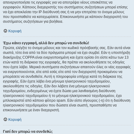
απενεργοποιήσει τις εγγραφές για να αποτρέψει νέους επισκέπτες να
εγγραφούν. Κάποιος διαχειριστής του συστήματος συζητήσεων μπορεί επίσης
να έχει αποκλείσει την IP διεύθυνσή σας ή να μην επιτρέπει το όνομα μέλους
που προσπαθείτε να καταχωρίσετε. Επικοινωνήστε με κάποιον διαχειριστή του
συστήματος συζητήσεων για βοήθεια.
Κορυφή
Έχω κάνει εγγραφή, αλλά δεν μπορώ να συνδεθώ!
Πρώτα, ελέγξτε το όνομα μέλους και τον κωδικό πρόσβασής σας. Εάν αυτά είναι
σωστά, τότε ένα από τα δύο πράγματα μπορεί να έχει συμβεί. Εάν η υποστήριξη
διακήρυξης COPPA είναι ενεργοποιημένη και έχετε ορίσει ότι είστε κάτω των 13
ετών κατά τη διάρκεια της εγγραφής, θα πρέπει να ακολουθήσετε τις οδηγίες
που έχετε λάβει. Μερικά συστήματα συζητήσεων απαιτούν όλες οι νέες εγγραφές
να ενεργοποιούνται, είτε από εσάς είτε από τον διαχειριστή προκειμένου να
μπορέσετε να συνδεθείτε. Αυτή η πληροφορία υπήρχε κατά τη διάρκεια της
εγγραφής. Εάν έχετε λάβει ένα μήνυμα ηλεκτρονικού ταχυδρομείου,
ακολουθήστε τις οδηγίες. Εάν δεν λάβετε ένα μήνυμα ηλεκτρονικού
ταχυδρομείου, ενδεχομένως να έχετε δώσει μια λανθασμένη διεύθυνση
ηλεκτρονικού ταχυδρομείου ή το μήνυμα ηλεκτρονικού ταχυδρομείου, έχει
μπλοκαριστεί από κάποιο φίλτρο spam. Εάν είστε σίγουρος (-η) ότι η διεύθυνση
ηλεκτρονικού ταχυδρομείου που δώσατε είναι σωστή, προσπαθήστε να
επικοινωνήσετε με έναν διαχειριστή.
Κορυφή
Γιατί δεν μπορώ να συνδεθώ;