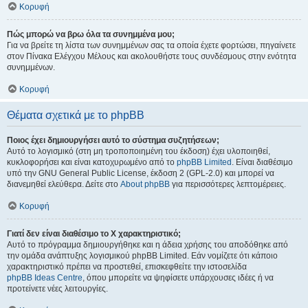
Κορυφή
Πώς μπορώ να βρω όλα τα συνημμένα μου;
Για να βρείτε τη λίστα των συνημμένων σας τα οποία έχετε φορτώσει, πηγαίνετε
στον Πίνακα Ελέγχου Μέλους και ακολουθήστε τους συνδέσμους στην ενότητα
συνημμένων.
Κορυφή
Θέματα σχετικά με το phpBB
Ποιος έχει δημιουργήσει αυτό το σύστημα συζητήσεων;
Αυτό το λογισμικό (στη μη τροποποιημένη του έκδοση) έχει υλοποιηθεί,
κυκλοφορήσει και είναι κατοχυρωμένο από το
phpBB Limited
. Είναι διαθέσιμο
υπό την GNU General Public License, έκδοση 2 (GPL-2.0) και μπορεί να
διανεμηθεί ελεύθερα. Δείτε στο
About phpBB
για περισσότερες λεπτομέρειες.
Κορυφή
Γιατί δεν είναι διαθέσιμο το Χ χαρακτηριστικό;
Αυτό το πρόγραμμα δημιουργήθηκε και η άδεια χρήσης του αποδόθηκε από
την ομάδα ανάπτυξης λογισμικού phpBB Limited. Εάν νομίζετε ότι κάποιο
χαρακτηριστικό πρέπει να προστεθεί, επισκεφθείτε την ιστοσελίδα
phpBB Ideas Centre
, όπου μπορείτε να ψηφίσετε υπάρχουσες ιδέες ή να
προτείνετε νέες λειτουργίες.