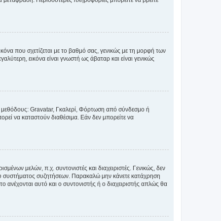
έα μετάφραση. Περισσότερες πληροφορίες μπορείτε να βρείτε
κόνα που σχετίζεται με το βαθμό σας, γενικώς με τη μορφή των
αλύτερη, εικόνα είναι γνωστή ως άβαταρ και είναι γενικώς
ς μεθόδους: Gravatar, Γκαλερί, Φόρτωση από σύνδεσμο ή
ορεί να καταστούν διαθέσιμα. Εάν δεν μπορείτε να
σμένων μελών, π.χ. συντονιστές και διαχειριστές. Γενικώς, δεν
του συστήματος συζητήσεων. Παρακαλώ μην κάνετε κατάχρηση
ο ανέχονται αυτό και ο συντονιστής ή ο διαχειριστής απλώς θα