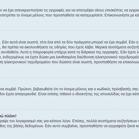
ν να έχει απενεργοποιήσει τις εγγραφές για να αποτρέψει νέους επισκέπτες να εγγ
ην επιτρέπει το όνομα μέλους που προσπαθείτε να καταχωρίσετε. Επικοινωνήστε με κ
 Εάν αυτά είναι σωστά, τότε ένα από τα δύο πράγματα μπορεί να έχει συμβεί. Εάν 
ής, θα πρέπει να ακολουθήσετε τις οδηγίες που έχετε λάβει. Μερικά συστήματα συζητή
α συνδεθείτε. Αυτή η πληροφορία υπήρχε κατά τη διάρκεια της εγγραφής. Εάν έχετε
υ, ενδεχομένως να έχετε δώσει μια λανθασμένη διεύθυνση ηλεκτρονικού ταχυδρομείο
νση ηλεκτρονικού ταχυδρομείου που δώσατε είναι σωστή, προσπαθήστε να επικοινωνή
 συμβεί. Πρώτον, βεβαιωθείτε ότι το όνομα μέλους και ο κωδικός πρόσβασής σας ε
εν έχετε απαγορευθεί. Είναι επίσης πιθανό ο ιδιοκτήτης της ιστοσελίδας να έχει κάπ
θώ πλέον!
έγραψε τον λογαριασμό σας για κάποιο λόγο. Επίσης, πολλά συστήματα συζητήσεων
θος της βάσης δεδομένων. Εάν αυτό συμβαίνει, προσπαθήστε να εγγραφείτε ξανά και