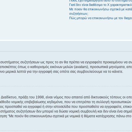
Ποιος έχει δημιουργήσει αυτό το σύστημα 
Γιατί δεν είναι διαθέσιμο το Χ χαρακτηριστικό
Με ποιον θα επικοινωνήσω σχετικά με κατάχ
συζητήσεων;
Πώς μπορώ να επικοινωνήσω με τον διαχει
του συστήματος συζητήσεων ως προς το αν θα πρέπει να εγγραφείτε προκειμένου να 
ε επισκέπτες όπως ο καθορισμός εικόνων μελών (avatars), προσωπικά μηνύματα, 
μόνο μερικά λεπτά για την εγγραφή σας οπότε σας συμβουλεύουμε να το κάνετε.
ιαδίκτυο, πράξη του 1998, είναι νόμος που απαιτεί από δικτυακούς τόπους οι ο
μέθοδο νομικής επιβεβαίωσης κηδεμόνα, που να επιτρέπει τη συλλογή προσωπικών 
ποίος προσπαθεί να εγγραφεί ή στην ιστοσελίδα που προσπαθείτε να εγγραφείτε, επ
 συστήματος συζητήσεων δεν μπορεί να δώσει νομική συμβουλή και δεν είναι ένα ση
ώτηση “Με ποιόν θα επικοινωνήσω σχετικά με νομικά ή θέματα κατάχρησης πάνω στο