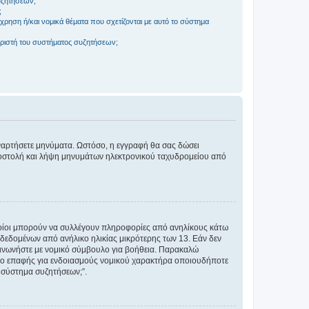
συζητήσεων;
;
ρηση ή/και νομικά θέματα που σχετίζονται με αυτό το σύστημα
ριστή του συστήματος συζητήσεων;
αναρτήσετε μηνύματα. Ωστόσο, η εγγραφή θα σας δώσει
αποστολή και λήψη μηνυμάτων ηλεκτρονικού ταχυδρομείου από
ποίοι μπορούν να συλλέγουν πληροφορίες από ανηλίκους κάτω
δεδομένων από ανήλικο ηλικίας μικρότερης των 13. Εάν δεν
ικοινωνήστε με νομικό σύμβουλο για βοήθεια. Παρακαλώ
μείο επαφής για ενδοιασμούς νομικού χαρακτήρα οποιουδήποτε
 σύστημα συζητήσεων;”.