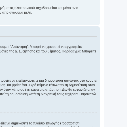
νύματος ηλεκτρονικού ταχυδρομείου και μόνο αν ο
ου από ανώνυμα μέλη.
κουμπί “Απάντηση”. Μπορεί να χρειαστεί να εγγραφείτε
οθόνες της Δ. Συζήτησης και του θέματος. Παράδειγμα: Μπορείτε
Μπορείτε να επεξεργαστείτε μια δημοσίευση πατώντας στο κουμπί
υση, θα βρείτε ένα μικρό κείμενο κάτω από τη δημοσίευση όταν
ν όταν κάποιος έχει κάνει μια απάντηση. Δεν θα εμφανίζεται αν
τεί τη δημοσίευση κατά τη διακριτική τους ευχέρεια. Παρακαλώ
ίτε να σημειώσετε το πλαίσιο επιλογής
Προσάρτηση