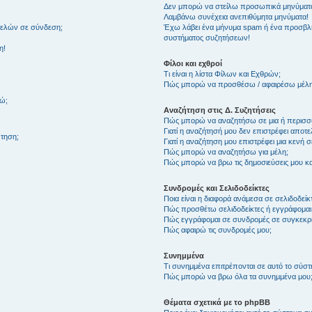
Δεν μπορώ να στείλω προσωπικά μηνύματ
Λαμβάνω συνέχεια ανεπιθύμητα μηνύματα!
μελών σε σύνδεση;
Έχω λάβει ένα μήνυμα spam ή ένα προσβλη
συστήματος συζητήσεων!
η!
Φίλοι και εχθροί
Τι είναι η λίστα Φίλων και Εχθρών;
Πώς μπορώ να προσθέσω / αφαιρέσω μέλη 
θώ;
Αναζήτηση στις Δ. Συζητήσεις
Πώς μπορώ να αναζητήσω σε μια ή περισσό
Γιατί η αναζήτησή μου δεν επιστρέφει αποτ
τηση;
Γιατί η αναζήτηση μου επιστρέφει μια κενή σ
Πώς μπορώ να αναζητήσω για μέλη;
Πώς μπορώ να βρω τις δημοσιεύσεις μου και
Συνδρομές και Σελιδοδείκτες
Ποια είναι η διαφορά ανάμεσα σε σελιδοδείκ
Πώς προσθέτω σελιδοδείκτες ή εγγράφομαι
Πώς εγγράφομαι σε συνδρομές σε συγκεκριμ
Πώς αφαιρώ τις συνδρομές μου;
Συνημμένα
Τι συνημμένα επιτρέπονται σε αυτό το σύσ
Πώς μπορώ να βρω όλα τα συνημμένα μου
Θέματα σχετικά με το phpBB