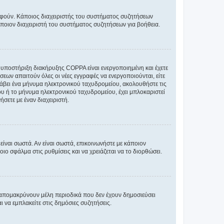
ραφούν. Κάποιος διαχειριστής του συστήματος συζητήσεων
άποιον διαχειριστή του συστήματος συζητήσεων για βοήθεια.
η υποστήριξη διακήρυξης COPPA είναι ενεργοποιημένη και έχετε
σεων απαιτούν όλες οι νέες εγγραφές να ενεργοποιούνται, είτε
 λάβει ένα μήνυμα ηλεκτρονικού ταχυδρομείου, ακολουθήστε τις
υ ή το μήνυμα ηλεκτρονικού ταχυδρομείου, έχει μπλοκαριστεί
σετε με έναν διαχειριστή.
ίναι σωστά. Αν είναι σωστά, επικοινωνήστε με κάποιον
οιο σφάλμα στις ρυθμίσεις και να χρειάζεται να το διορθώσει.
 απομακρύνουν μέλη περιοδικά που δεν έχουν δημοσιεύσει
 να εμπλακείτε στις δημόσιες συζητήσεις.