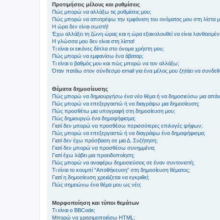
Προτιμήσεις μέλους και ρυθμίσεις
Πώς μπορώ να αλλάξω τις ρυθμίσεις μου;
Πώς μπορώ να αποτρέψω την εμφάνιση του ονόματος μου στη λίστα 
Η ώρα δεν είναι σωστή!
Έχω αλλάξει τη ζώνη ώρας και η ώρα εξακολουθεί να είναι λανθασμέν
Η γλώσσα μου δεν είναι στη λίστα!
Τι είναι οι εικόνες δίπλα στο όνομα χρήστη μου;
Πώς μπορώ να εμφανίσω ένα άβαταρ;
Τι είναι ο βαθμός μου και πώς μπορώ να τον αλλάξω;
Όταν πατάω στον σύνδεσμο email για ένα μέλος μου ζητάει να συνδε
Θέματα δημοσίευσης
Πώς μπορώ να δημιουργήσω ένα νέο θέμα ή να δημοσιεύσω μια απάν
Πώς μπορώ να επεξεργαστώ ή να διαγράψω μια δημοσίευση;
Πώς προσθέτω μια υπογραφή στη δημοσίευση μου;
Πώς δημιουργώ ένα δημοψήφισμα;
Γιατί δεν μπορώ να προσθέσω περισσότερες επιλογές ψήφων;
Πώς μπορώ να επεξεργαστώ ή να διαγράψω ένα δημοψήφισμα;
Γιατί δεν έχω πρόσβαση σε μια Δ. Συζήτηση;
Γιατί δεν μπορώ να προσθέσω συνημμένα;
Γιατί έχω λάβει μια προειδοποίηση;
Πώς μπορώ να αναφέρω δημοσιεύσεις σε έναν συντονιστή;
Τι είναι το κουμπί “Αποθήκευση” στη δημοσίευση θέματος;
Γιατί η δημοσίευση χρειάζεται να εγκριθεί;
Πώς σημειώνω ένα θέμα μου ως νέο;
Μορφοποίηση και τύποι θεμάτων
Τι είναι ο BBCode;
Μπορώ να χρησιμοποιήσω HTML;