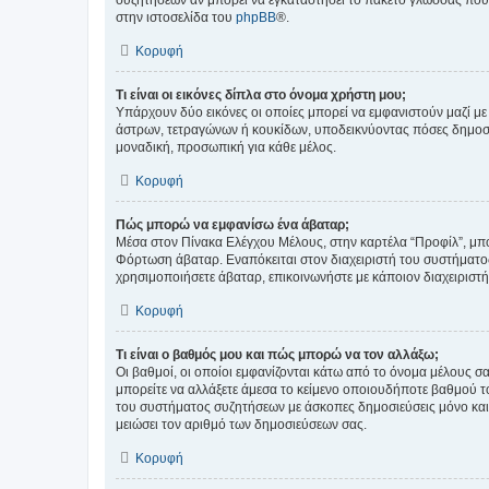
συζητήσεων αν μπορεί να εγκαταστήσει το πακέτο γλώσσας που 
στην ιστοσελίδα του
phpBB
®.
Κορυφή
Τι είναι οι εικόνες δίπλα στο όνομα χρήστη μου;
Υπάρχουν δύο εικόνες οι οποίες μπορεί να εμφανιστούν μαζί με
άστρων, τετραγώνων ή κουκίδων, υποδεικνύοντας πόσες δημοσιεύ
μοναδική, προσωπική για κάθε μέλος.
Κορυφή
Πώς μπορώ να εμφανίσω ένα άβαταρ;
Μέσα στον Πίνακα Ελέγχου Μέλους, στην καρτέλα “Προφίλ”, μπο
Φόρτωση άβαταρ. Εναπόκειται στον διαχειριστή του συστήματος 
χρησιμοποιήσετε άβαταρ, επικοινωνήστε με κάποιον διαχειριστ
Κορυφή
Τι είναι ο βαθμός μου και πώς μπορώ να τον αλλάξω;
Οι βαθμοί, οι οποίοι εμφανίζονται κάτω από το όνομα μέλους σα
μπορείτε να αλλάξετε άμεσα το κείμενο οποιουδήποτε βαθμού 
του συστήματος συζητήσεων με άσκοπες δημοσιεύσεις μόνο και 
μειώσει τον αριθμό των δημοσιεύσεων σας.
Κορυφή