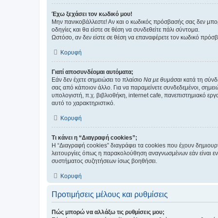
Έχω ξεχάσει τον κωδικό μου!
Μην πανικοβάλλεστε! Αν και ο κωδικός πρόσβασής σας δεν μπορ
οδηγίες και θα είστε σε θέση να συνδεθείτε πάλι σύντομα.
Ωστόσο, αν δεν είστε σε θέση να επαναφέρετε τον κωδικό πρόσ
Κορυφή
Γιατί αποσυνδέομαι αυτόματα;
Εάν δεν έχετε σημειώσει το πλαίσιο
Να με θυμάσαι
κατά τη σύνδ
σας από κάποιον άλλο. Για να παραμείνετε συνδεδεμένοι, σημει
υπολογιστή, π.χ. βιβλιοθήκη, internet cafe, πανεπιστημιακό ερ
αυτό το χαρακτηριστικό.
Κορυφή
Τι κάνει η “Διαγραφή cookies”;
Η “Διαγραφή cookies” διαγράφει τα cookies που έχουν δημιου
λειτουργίες όπως η παρακολούθηση αναγνωσμένων εάν είναι εν
συστήματος συζητήσεων ίσως βοηθήσει.
Κορυφή
Προτιμήσεις μέλους και ρυθμίσεις
Πώς μπορώ να αλλάξω τις ρυθμίσεις μου;