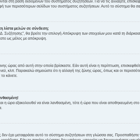
ύονται στη βάση δεδομένων του συστήματος συζητήσεων. Για να τις αλλάξετε, επισκ
 των περισσότερων σελίδων του συστήματος συζητήσεων. Αυτό το σύστημα θα σας επ
η λίστα μελών σε σύνδεση;
Δ. Συζήτησης”, θα βρείτε την επιλογή
Απόκρυψη των στοιχείων μου κατά τη διάρκει
ζεστε ως μέλος με απόκρυψη.
ζώνης ώρας από αυτή στην οποία βρίσκεστε. Εάν αυτή είναι η περίπτωση, επισκεφθεί
 Σίδνεϋ, κλπ. Παρακαλώ σημειώστε ότι η αλλαγή της ζώνης ώρας, όπως και οι περισσ
 το κάνετε.
ανθασμένη!
 και η ώρα εξακολουθεί να είναι λανθασμένη, τότε ή ώρα που είναι αποθηκευμένη στ
α.
νείς δεν έχει μεταφράσει αυτό το σύστημα συζητήσεων στη γλώσσα σας. Προσπαθήστε