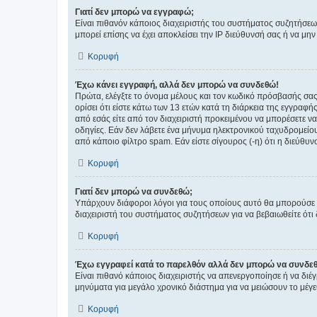
Γιατί δεν μπορώ να εγγραφώ;
Είναι πιθανόν κάποιος διαχειριστής του συστήματος συζητήσεω
μπορεί επίσης να έχει αποκλείσει την IP διεύθυνσή σας ή να μ
Κορυφή
Έχω κάνει εγγραφή, αλλά δεν μπορώ να συνδεθώ!
Πρώτα, ελέγξτε το όνομα μέλους και τον κωδικό πρόσβασής σας.
ορίσει ότι είστε κάτω των 13 ετών κατά τη διάρκεια της εγγραφ
από εσάς είτε από τον διαχειριστή προκειμένου να μπορέσετε ν
οδηγίες. Εάν δεν λάβετε ένα μήνυμα ηλεκτρονικού ταχυδρομείο
από κάποιο φίλτρο spam. Εάν είστε σίγουρος (-η) ότι η διεύθυ
Κορυφή
Γιατί δεν μπορώ να συνδεθώ;
Υπάρχουν διάφοροι λόγοι για τους οποίους αυτό θα μπορούσε να
διαχειριστή του συστήματος συζητήσεων για να βεβαιωθείτε ότι δ
Κορυφή
Έχω εγγραφεί κατά το παρελθόν αλλά δεν μπορώ να συνδε
Είναι πιθανό κάποιος διαχειριστής να απενεργοποίησε ή να δι
μηνύματα για μεγάλο χρονικό διάστημα για να μειώσουν το μέγε
Κορυφή