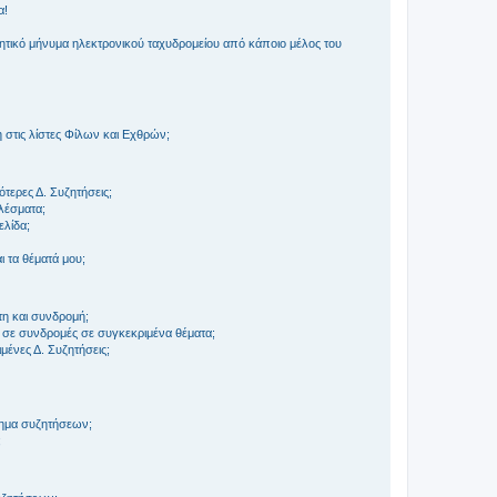
α!
τικό μήνυμα ηλεκτρονικού ταχυδρομείου από κάποιο μέλος του
στις λίστες Φίλων και Εχθρών;
τερες Δ. Συζητήσεις;
ελέσματα;
ελίδα;
 τα θέματά μου;
τη και συνδρομή;
 σε συνδρομές σε συγκεκριμένα θέματα;
ένες Δ. Συζητήσεις;
τημα συζητήσεων;
;