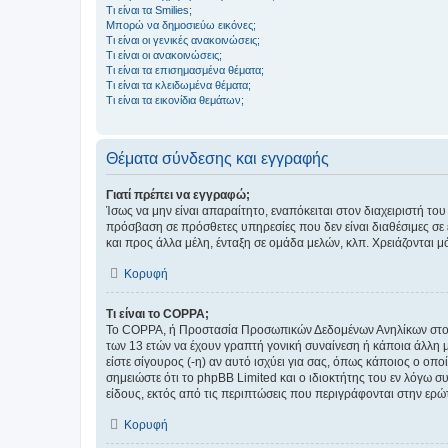
Τι είναι τα Smilies;
Μπορώ να δημοσιεύω εικόνες;
Τι είναι οι γενικές ανακοινώσεις;
Τι είναι οι ανακοινώσεις;
Τι είναι τα επισημασμένα θέματα;
Τι είναι τα κλειδωμένα θέματα;
Τι είναι τα εικονίδια θεμάτων;
Θέματα σύνδεσης και εγγραφής
Γιατί πρέπει να εγγραφώ;
Ίσως να μην είναι απαραίτητο, εναπόκειται στον διαχειριστή 
πρόσβαση σε πρόσθετες υπηρεσίες που δεν είναι διαθέσιμες σ
και προς άλλα μέλη, ένταξη σε ομάδα μελών, κλπ. Χρειάζονται 
Κορυφή
Τι είναι το COPPA;
Το COPPA, ή Προστασία Προσωπικών Δεδομένων Ανηλίκων στο Δ
των 13 ετών να έχουν γραπτή γονική συναίνεση ή κάποια άλλη 
είστε σίγουρος (-η) αν αυτό ισχύει για σας, όπως κάποιος ο ο
σημειώστε ότι το phpBB Limited και ο ιδιοκτήτης του εν λόγω
είδους, εκτός από τις περιπτώσεις που περιγράφονται στην ερ
Κορυφή