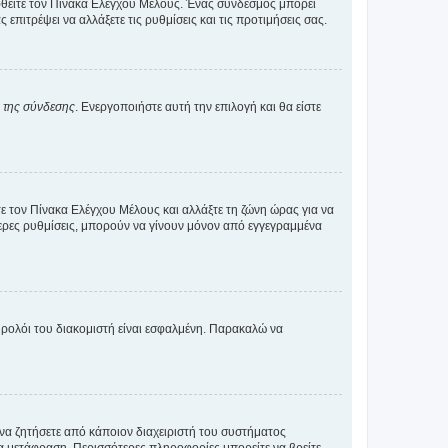
εφθείτε τον Πίνακα Ελέγχου Μέλους. Ένας σύνδεσμος μπορεί
ιτρέψει να αλλάξετε τις ρυθμίσεις και τις προτιμήσεις σας.
α της σύνδεσης
. Ενεργοποιήστε αυτή την επιλογή και θα είστε
τε τον Πίνακα Ελέγχου Μέλους και αλλάξτε τη ζώνη ώρας για να
ότερες ρυθμίσεις, μπορούν να γίνουν μόνον από εγγεγραμμένα
ο ρολόι του διακομιστή είναι εσφαλμένη. Παρακαλώ να
 να ζητήσετε από κάποιον διαχειριστή του συστήματος