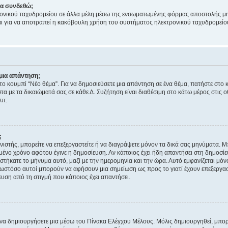
να συνδεθώ;
ονικού ταχυδρομείου σε άλλα μέλη μέσω της ενσωματωμένης φόρμας αποστολής μη
νεται για να αποτραπεί η κακόβουλη χρήση του συστήματος ηλεκτρονικού ταχυδρομεί
μια απάντηση;
στο κουμπί “Νέο θέμα”. Για να δημοσιεύσετε μια απάντηση σε ένα θέμα, πατήστε στο 
τα με τα δικαιώματά σας σε κάθε Δ. Συζήτηση είναι διαθέσιμη στο κάτω μέρος στις 
λπ.
;
νιστής, μπορείτε να επεξεργαστείτε ή να διαγράψετε μόνον τα δικά σας μηνύματα. 
μένο χρόνο αφότου έγινε η δημοσίευση. Αν κάποιος έχει ήδη απαντήσει στη δημοσίε
τήκατε το μήνυμα αυτό, μαζί με την ημερομηνία και την ώρα. Αυτό εμφανίζεται μόνο
 ωστόσο αυτοί μπορούν να αφήσουν μια σημείωση ως προς το γιατί έχουν επεξεργασ
υση από τη στιγμή που κάποιος έχει απαντήσει.
α δημιουργήσετε μια μέσω του Πίνακα Ελέγχου Μέλους. Μόλις δημιουργηθεί, μπορε