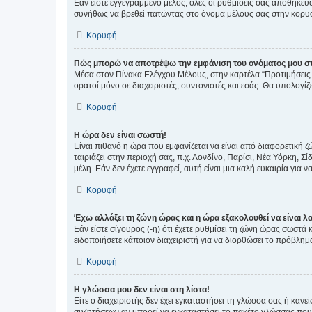
Εάν είστε εγγεγραμμένο μέλος, όλες οι ρυθμίσεις σας αποθηκε
συνήθως να βρεθεί πατώντας στο όνομα μέλους σας στην κορυφή
Κορυφή
Πώς μπορώ να αποτρέψω την εμφάνιση του ονόματος μου στ
Μέσα στον Πίνακα Ελέγχου Μέλους, στην καρτέλα “Προτιμήσεις 
ορατοί μόνο σε διαχειριστές, συντονιστές και εσάς. Θα υπολογί
Κορυφή
Η ώρα δεν είναι σωστή!
Είναι πιθανό η ώρα που εμφανίζεται να είναι από διαφορετική 
ταιριάζει στην περιοχή σας, π.χ. Λονδίνο, Παρίσι, Νέα Υόρκη,
μέλη. Εάν δεν έχετε εγγραφεί, αυτή είναι μια καλή ευκαιρία για να
Κορυφή
Έχω αλλάξει τη ζώνη ώρας και η ώρα εξακολουθεί να είναι λ
Εάν είστε σίγουρος (-η) ότι έχετε ρυθμίσει τη ζώνη ώρας σωστά
ειδοποιήσετε κάποιον διαχειριστή για να διορθώσει το πρόβλημ
Κορυφή
Η γλώσσα μου δεν είναι στη λίστα!
Είτε ο διαχειριστής δεν έχει εγκαταστήσει τη γλώσσα σας ή κα