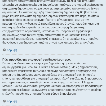
μπορείτε να επεξεργαστείτε ή να διαγράψετε μόνον τα δικά σας μηνύματα.
Μπορείτε να επεξεργαστείτε μια δημοσίευση πατώντας στο κουμπί επεξεργασίας
στη σχετική δημοσίευση, συχνά μόνο για περιορισμένο χρόνο αφότου έγινε η
δημοσίευση. Αν κάποιος έχει ήδη απαντήσει στη δημοσίευση, θα βρείτε ένα
μικρό κείμενο κάτω από τη δημοσίευση όταν επιστρέψετε στο θέμα, το οποίο
αναφέρει πόσες φορές επεξεργαστήκατε το μήνυμα αυτό, μαζί με την
ημερομηνία και την ώρα. Αυτό εμφανίζεται μόνον όταν κάποιος έχει κάνει μια
απάντηση. Δεν θα εμφανίζεται αν ένας συντονιστής ή διαχειριστής
επεξεργάστηκε τη δημοσίευση, ωστόσο αυτοί μπορούν να αφήσουν μια
σημείωση ως προς το γιατί έχουν επεξεργαστεί τη δημοσίευση κατά τη
διακριτική τους ευχέρεια. Παρακαλώ σημειώστε ότι απλά μέλη δεν μπορεί να
διαγράψουν μια δημοσίευση από τη στιγμή που κάποιος έχει απαντήσει.
Κορυφή
Πώς προσθέτω μια υπογραφή στη δημοσίευση μου;
Για να προσθέσετε υπογραφή σε μια δημοσίευση πρέπει πρώτα να
δημιουργήσετε μια μέσω του Πίνακα Ελέγχου Μέλους. Μόλις δημιουργηθεί,
μπορείτε να σημειώσετε το πλαίσιο επιλογής
Προσάρτηση υπογραφής
στη
φόρμα της δημοσίευσης για να προσθέσετε την υπογραφή σας. Μπορείτε
επίσης να προσθέσετε μια υπογραφή ως προεπιλογή για όλες τις δημοσιεύσεις
σας σημειώνοντας το κατάλληλο κουμπί επιλογής στον Πίνακα Ελέγχου
Μέλους. Εάν το κάνετε αυτό, μπορείτε και πάλι να αποτρέψετε να προστεθεί μια
υπογραφή σε κάποιες μεμονωμένες δημοσιεύσεις από-επιλέγοντας το πλαίσιο
επιλογής προσθήκης υπογραφής στη φόρμα δημοσίευσης.
Κορυφή