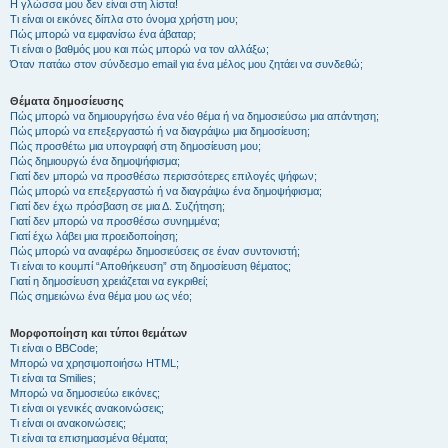
Η γλώσσα μου δεν είναι στη λίστα!
Τι είναι οι εικόνες δίπλα στο όνομα χρήστη μου;
Πώς μπορώ να εμφανίσω ένα άβαταρ;
Τι είναι ο βαθμός μου και πώς μπορώ να τον αλλάξω;
Όταν πατάω στον σύνδεσμο email για ένα μέλος μου ζητάει να συνδεθώ;
Θέματα δημοσίευσης
Πώς μπορώ να δημιουργήσω ένα νέο θέμα ή να δημοσιεύσω μια απάντηση;
Πώς μπορώ να επεξεργαστώ ή να διαγράψω μια δημοσίευση;
Πώς προσθέτω μια υπογραφή στη δημοσίευση μου;
Πώς δημιουργώ ένα δημοψήφισμα;
Γιατί δεν μπορώ να προσθέσω περισσότερες επιλογές ψήφων;
Πώς μπορώ να επεξεργαστώ ή να διαγράψω ένα δημοψήφισμα;
Γιατί δεν έχω πρόσβαση σε μια Δ. Συζήτηση;
Γιατί δεν μπορώ να προσθέσω συνημμένα;
Γιατί έχω λάβει μια προειδοποίηση;
Πώς μπορώ να αναφέρω δημοσιεύσεις σε έναν συντονιστή;
Τι είναι το κουμπί “Αποθήκευση” στη δημοσίευση θέματος;
Γιατί η δημοσίευση χρειάζεται να εγκριθεί;
Πώς σημειώνω ένα θέμα μου ως νέο;
Μορφοποίηση και τύποι θεμάτων
Τι είναι ο BBCode;
Μπορώ να χρησιμοποιήσω HTML;
Τι είναι τα Smilies;
Μπορώ να δημοσιεύω εικόνες;
Τι είναι οι γενικές ανακοινώσεις;
Τι είναι οι ανακοινώσεις;
Τι είναι τα επισημασμένα θέματα;