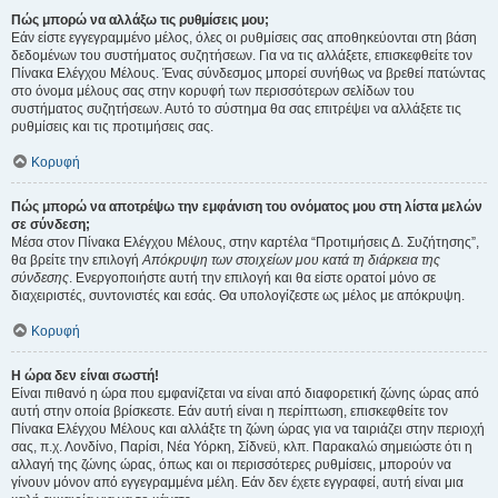
Πώς μπορώ να αλλάξω τις ρυθμίσεις μου;
Εάν είστε εγγεγραμμένο μέλος, όλες οι ρυθμίσεις σας αποθηκεύονται στη βάση
δεδομένων του συστήματος συζητήσεων. Για να τις αλλάξετε, επισκεφθείτε τον
Πίνακα Ελέγχου Μέλους. Ένας σύνδεσμος μπορεί συνήθως να βρεθεί πατώντας
στο όνομα μέλους σας στην κορυφή των περισσότερων σελίδων του
συστήματος συζητήσεων. Αυτό το σύστημα θα σας επιτρέψει να αλλάξετε τις
ρυθμίσεις και τις προτιμήσεις σας.
Κορυφή
Πώς μπορώ να αποτρέψω την εμφάνιση του ονόματος μου στη λίστα μελών
σε σύνδεση;
Μέσα στον Πίνακα Ελέγχου Μέλους, στην καρτέλα “Προτιμήσεις Δ. Συζήτησης”,
θα βρείτε την επιλογή
Απόκρυψη των στοιχείων μου κατά τη διάρκεια της
σύνδεσης
. Ενεργοποιήστε αυτή την επιλογή και θα είστε ορατοί μόνο σε
διαχειριστές, συντονιστές και εσάς. Θα υπολογίζεστε ως μέλος με απόκρυψη.
Κορυφή
Η ώρα δεν είναι σωστή!
Είναι πιθανό η ώρα που εμφανίζεται να είναι από διαφορετική ζώνης ώρας από
αυτή στην οποία βρίσκεστε. Εάν αυτή είναι η περίπτωση, επισκεφθείτε τον
Πίνακα Ελέγχου Μέλους και αλλάξτε τη ζώνη ώρας για να ταιριάζει στην περιοχή
σας, π.χ. Λονδίνο, Παρίσι, Νέα Υόρκη, Σίδνεϋ, κλπ. Παρακαλώ σημειώστε ότι η
αλλαγή της ζώνης ώρας, όπως και οι περισσότερες ρυθμίσεις, μπορούν να
γίνουν μόνον από εγγεγραμμένα μέλη. Εάν δεν έχετε εγγραφεί, αυτή είναι μια