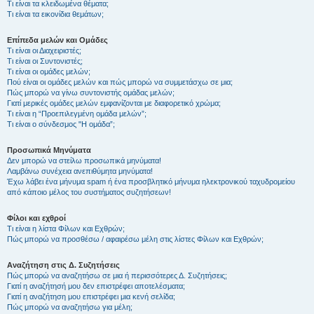
Τι είναι τα κλειδωμένα θέματα;
Τι είναι τα εικονίδια θεμάτων;
Επίπεδα μελών και Ομάδες
Τι είναι οι Διαχειριστές;
Τι είναι οι Συντονιστές;
Τι είναι οι ομάδες μελών;
Πού είναι οι ομάδες μελών και πώς μπορώ να συμμετάσχω σε μια;
Πώς μπορώ να γίνω συντονιστής ομάδας μελών;
Γιατί μερικές ομάδες μελών εμφανίζονται με διαφορετικό χρώμα;
Τι είναι η “Προεπιλεγμένη ομάδα μελών”;
Τι είναι ο σύνδεσμος "Η ομάδα”;
Προσωπικά Μηνύματα
Δεν μπορώ να στείλω προσωπικά μηνύματα!
Λαμβάνω συνέχεια ανεπιθύμητα μηνύματα!
Έχω λάβει ένα μήνυμα spam ή ένα προσβλητικό μήνυμα ηλεκτρονικού ταχυδρομείου
από κάποιο μέλος του συστήματος συζητήσεων!
Φίλοι και εχθροί
Τι είναι η λίστα Φίλων και Εχθρών;
Πώς μπορώ να προσθέσω / αφαιρέσω μέλη στις λίστες Φίλων και Εχθρών;
Αναζήτηση στις Δ. Συζητήσεις
Πώς μπορώ να αναζητήσω σε μια ή περισσότερες Δ. Συζητήσεις;
Γιατί η αναζήτησή μου δεν επιστρέφει αποτελέσματα;
Γιατί η αναζήτηση μου επιστρέφει μια κενή σελίδα;
Πώς μπορώ να αναζητήσω για μέλη;