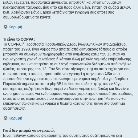
μελών (avatars), προσωπικά μηνύματα, αποστολή και λήψη μηνυμάτων
ηλεκτρονικού ταχυδρομείου από και προς άλλα μέλη, ένταξη σε ομάδα μελών,
κλπ. Χρειάζονται μόνο μερικά λεπτά για την εγγραφή σας οπότε σας
συμβουλεύουμε να το κάνετε.
Κορυφή
Τι είναι το COPPA;
Το COPPA, ή Προστασία Προσωπικών Δεδομένων Ανηλίκων στο Διαδίκτυο,
πράξη του 1998, είναι νόμος που απαιτεί από δικτυακούς τόπους οι οποίοι
μπορούν να συλλέγουν πληροφορίες από ανηλίκους κάτω των 13 ετών να
έχουν γραπτή γονική συναίνεση ή κάποια άλλη μέθοδο νομικής επιβεβαίωσης
κηδεμόνα, που να επιτρέπει τη συλλογή προσωπικών δεδομένων από ανήλικο
ηλικίας μικρότερης των 13. Εάν δεν είστε σίγουρος (-η) αν αυτό ισχύει για σας,
όπως κάποιος ο οποίος προσπαθεί να εγγραφεί ή στην ιστοσελίδα που
προσπαθείτε να εγγραφείτε, επικοινωνήστε με νομικό σύμβουλο για βοήθεια.
Παρακαλώ σημειώστε ότι το phpBB Limited και ο ιδιοκτήτης του εν λόγω
συστήματος συζητήσεων δεν μπορεί να δώσει νομική συμβουλή και δεν είναι
ένα σημείο επαφής για ενδοιασμούς νομικού χαρακτήρα οποιουδήποτε είδους,
εκτός από τις περιπτώσεις που περιγράφονται στην ερώτηση “Με ποιόν θα
επικοινωνήσω σχετικά με νομικά ή θέματα κατάχρησης πάνω στο σύστημα
συζητήσεων;”.
Κορυφή
Γιατί δεν μπορώ να εγγραφώ;
Είναι πιθανόν κάποιος διαχειριστής του συστήματος συζητήσεων να έχει