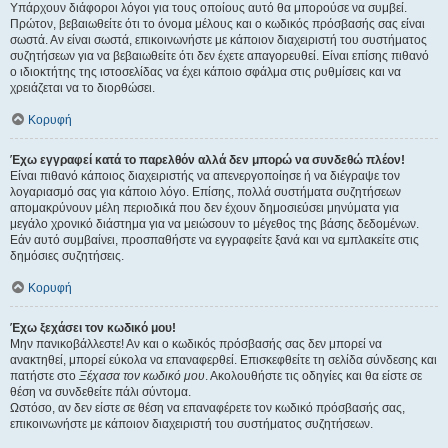
Υπάρχουν διάφοροι λόγοι για τους οποίους αυτό θα μπορούσε να συμβεί.
Πρώτον, βεβαιωθείτε ότι το όνομα μέλους και ο κωδικός πρόσβασής σας είναι
σωστά. Αν είναι σωστά, επικοινωνήστε με κάποιον διαχειριστή του συστήματος
συζητήσεων για να βεβαιωθείτε ότι δεν έχετε απαγορευθεί. Είναι επίσης πιθανό
ο ιδιοκτήτης της ιστοσελίδας να έχει κάποιο σφάλμα στις ρυθμίσεις και να
χρειάζεται να το διορθώσει.
Κορυφή
Έχω εγγραφεί κατά το παρελθόν αλλά δεν μπορώ να συνδεθώ πλέον!
Είναι πιθανό κάποιος διαχειριστής να απενεργοποίησε ή να διέγραψε τον
λογαριασμό σας για κάποιο λόγο. Επίσης, πολλά συστήματα συζητήσεων
απομακρύνουν μέλη περιοδικά που δεν έχουν δημοσιεύσει μηνύματα για
μεγάλο χρονικό διάστημα για να μειώσουν το μέγεθος της βάσης δεδομένων.
Εάν αυτό συμβαίνει, προσπαθήστε να εγγραφείτε ξανά και να εμπλακείτε στις
δημόσιες συζητήσεις.
Κορυφή
Έχω ξεχάσει τον κωδικό μου!
Μην πανικοβάλλεστε! Αν και ο κωδικός πρόσβασής σας δεν μπορεί να
ανακτηθεί, μπορεί εύκολα να επαναφερθεί. Επισκεφθείτε τη σελίδα σύνδεσης και
πατήστε στο
Ξέχασα τον κωδικό μου
. Ακολουθήστε τις οδηγίες και θα είστε σε
θέση να συνδεθείτε πάλι σύντομα.
Ωστόσο, αν δεν είστε σε θέση να επαναφέρετε τον κωδικό πρόσβασής σας,
επικοινωνήστε με κάποιον διαχειριστή του συστήματος συζητήσεων.