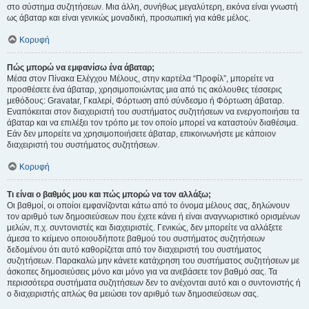
στο σύστημα συζητήσεων. Μια άλλη, συνήθως μεγαλύτερη, εικόνα είναι γνωστή
ως άβαταρ και είναι γενικώς μοναδική, προσωπική για κάθε μέλος.
Κορυφή
Πώς μπορώ να εμφανίσω ένα άβαταρ;
Μέσα στον Πίνακα Ελέγχου Μέλους, στην καρτέλα “Προφίλ”, μπορείτε να
προσθέσετε ένα άβαταρ, χρησιμοποιώντας μια από τις ακόλουθες τέσσερις
μεθόδους: Gravatar, Γκαλερί, Φόρτωση από σύνδεσμο ή Φόρτωση άβαταρ.
Εναπόκειται στον διαχειριστή του συστήματος συζητήσεων να ενεργοποιήσει τα
άβαταρ και να επιλέξει τον τρόπο με τον οποίο μπορεί να καταστούν διαθέσιμα.
Εάν δεν μπορείτε να χρησιμοποιήσετε άβαταρ, επικοινωνήστε με κάποιον
διαχειριστή του συστήματος συζητήσεων.
Κορυφή
Τι είναι ο βαθμός μου και πώς μπορώ να τον αλλάξω;
Οι βαθμοί, οι οποίοι εμφανίζονται κάτω από το όνομα μέλους σας, δηλώνουν
τον αριθμό των δημοσιεύσεων που έχετε κάνει ή είναι αναγνωριστικό ορισμένων
μελών, π.χ. συντονιστές και διαχειριστές. Γενικώς, δεν μπορείτε να αλλάξετε
άμεσα το κείμενο οποιουδήποτε βαθμού του συστήματος συζητήσεων
δεδομένου ότι αυτό καθορίζεται από τον διαχειριστή του συστήματος
συζητήσεων. Παρακαλώ μην κάνετε κατάχρηση του συστήματος συζητήσεων με
άσκοπες δημοσιεύσεις μόνο και μόνο για να ανεβάσετε τον βαθμό σας. Τα
περισσότερα συστήματα συζητήσεων δεν το ανέχονται αυτό και ο συντονιστής ή
ο διαχειριστής απλώς θα μειώσει τον αριθμό των δημοσιεύσεων σας.