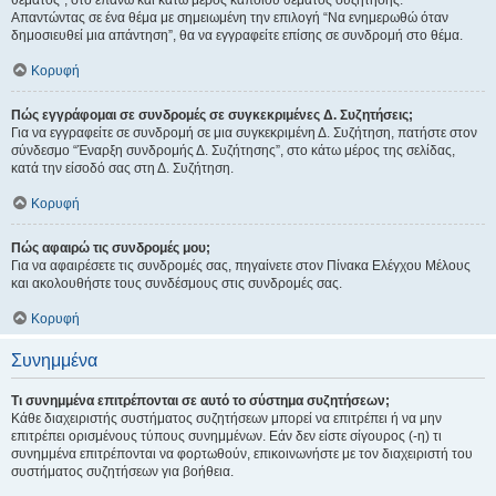
θέματος", στο επάνω και κάτω μέρος κάποιου θέματος συζήτησης.
Απαντώντας σε ένα θέμα με σημειωμένη την επιλογή “Να ενημερωθώ όταν
δημοσιευθεί μια απάντηση”, θα να εγγραφείτε επίσης σε συνδρομή στο θέμα.
Κορυφή
Πώς εγγράφομαι σε συνδρομές σε συγκεκριμένες Δ. Συζητήσεις;
Για να εγγραφείτε σε συνδρομή σε μια συγκεκριμένη Δ. Συζήτηση, πατήστε στον
σύνδεσμο “Έναρξη συνδρομής Δ. Συζήτησης”, στο κάτω μέρος της σελίδας,
κατά την είσοδό σας στη Δ. Συζήτηση.
Κορυφή
Πώς αφαιρώ τις συνδρομές μου;
Για να αφαιρέσετε τις συνδρομές σας, πηγαίνετε στον Πίνακα Ελέγχου Μέλους
και ακολουθήστε τους συνδέσμους στις συνδρομές σας.
Κορυφή
Συνημμένα
Τι συνημμένα επιτρέπονται σε αυτό το σύστημα συζητήσεων;
Κάθε διαχειριστής συστήματος συζητήσεων μπορεί να επιτρέπει ή να μην
επιτρέπει ορισμένους τύπους συνημμένων. Εάν δεν είστε σίγουρος (-η) τι
συνημμένα επιτρέπονται να φορτωθούν, επικοινωνήστε με τον διαχειριστή του
συστήματος συζητήσεων για βοήθεια.