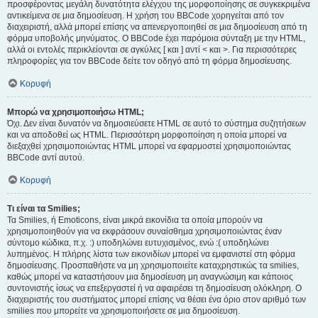
προσφέροντας μεγάλη δυνατότητα ελέγχου της μορφοποίησης σε συγκεκριμένα
αντικείμενα σε μια δημοσίευση. Η χρήση του BBCode χορηγείται από τον
διαχειριστή, αλλά μπορεί επίσης να απενεργοποιηθεί σε μια δημοσίευση από τη
φόρμα υποβολής μηνύματος. Ο BBCode έχει παρόμοια σύνταξη με την HTML,
αλλά οι εντολές περικλείονται σε αγκύλες [ και ] αντί < και >. Για περισσότερες
πληροφορίες για τον BBCode δείτε τον οδηγό από τη φόρμα δημοσίευσης.
Κορυφή
Μπορώ να χρησιμοποιήσω HTML;
Όχι. Δεν είναι δυνατόν να δημοσιεύσετε HTML σε αυτό το σύστημα συζητήσεων
και να αποδοθεί ως HTML. Περισσότερη μορφοποίηση η οποία μπορεί να
διεξαχθεί χρησιμοποιώντας HTML μπορεί να εφαρμοστεί χρησιμοποιώντας
BBCode αντί αυτού.
Κορυφή
Τι είναι τα Smilies;
Τα Smilies, ή Emoticons, είναι μικρά εικονίδια τα οποία μπορούν να
χρησιμοποιηθούν για να εκφράσουν συναίσθημα χρησιμοποιώντας έναν
σύντομο κώδικα, π.χ. :) υποδηλώνει ευτυχισμένος, ενώ :( υποδηλώνει
λυπημένος. Η πλήρης λίστα των εικονιδίων μπορεί να εμφανιστεί στη φόρμα
δημοσίευσης. Προσπαθήστε να μη χρησιμοποιείτε καταχρηστικώς τα smilies,
καθώς μπορεί να καταστήσουν μια δημοσίευση μη αναγνώσιμη και κάποιος
συντονιστής ίσως να επεξεργαστεί ή να αφαιρέσει τη δημοσίευση ολόκληρη. Ο
διαχειριστής του συστήματος μπορεί επίσης να θέσει ένα όριο στον αριθμό των
smilies που μπορείτε να χρησιμοποιήσετε σε μια δημοσίευση.