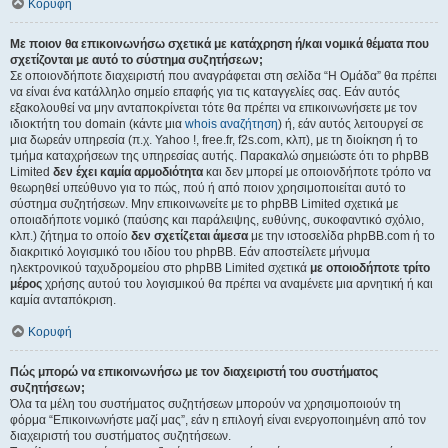
Κορυφή
Με ποιον θα επικοινωνήσω σχετικά με κατάχρηση ή/και νομικά θέματα που
σχετίζονται με αυτό το σύστημα συζητήσεων;
Σε οποιονδήποτε διαχειριστή που αναγράφεται στη σελίδα “Η Ομάδα” θα πρέπει
να είναι ένα κατάλληλο σημείο επαφής για τις καταγγελίες σας. Εάν αυτός
εξακολουθεί να μην ανταποκρίνεται τότε θα πρέπει να επικοινωνήσετε με τον
ιδιοκτήτη του domain (κάντε μια
whois αναζήτηση
) ή, εάν αυτός λειτουργεί σε
μια δωρεάν υπηρεσία (π.χ. Yahoo !, free.fr, f2s.com, κλπ), με τη διοίκηση ή το
τμήμα καταχρήσεων της υπηρεσίας αυτής. Παρακαλώ σημειώστε ότι το phpBB
Limited
δεν έχει καμία αρμοδιότητα
και δεν μπορεί με οποιονδήποτε τρόπο να
θεωρηθεί υπεύθυνο για το πώς, πού ή από ποιον χρησιμοποιείται αυτό το
σύστημα συζητήσεων. Μην επικοινωνείτε με το phpBB Limited σχετικά με
οποιαδήποτε νομικό (παύσης και παράλειψης, ευθύνης, συκοφαντικό σχόλιο,
κλπ.) ζήτημα το οποίο
δεν σχετίζεται άμεσα
με την ιστοσελίδα phpBB.com ή το
διακριτικό λογισμικό του ιδίου του phpBB. Εάν αποστείλετε μήνυμα
ηλεκτρονικού ταχυδρομείου στο phpBB Limited σχετικά
με οποιοδήποτε τρίτο
μέρος
χρήσης αυτού του λογισμικού θα πρέπει να αναμένετε μια αρνητική ή και
καμία ανταπόκριση.
Κορυφή
Πώς μπορώ να επικοινωνήσω με τον διαχειριστή του συστήματος
συζητήσεων;
Όλα τα μέλη του συστήματος συζητήσεων μπορούν να χρησιμοποιούν τη
φόρμα “Επικοινωνήστε μαζί μας”, εάν η επιλογή είναι ενεργοποιημένη από τον
διαχειριστή του συστήματος συζητήσεων.