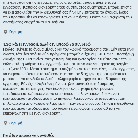
απενεργοποιήσει τις εγγραφές για να αποτρέψει νέους επισκέπτες να
εγγραφούν. Κάποιος διαχειριστής του συστήματος συζητήσεων μπορεί επίσης
να έχει αποκλείσει την IP διεύθυνσή σας ή να μην επιτρέπει το όνομα μέλους
που προσπαθείτε να καταχωρίσετε. Επικοινωνήστε με κάποιον διαχειριστή του
συστήματος συζητήσεων για βοήθεια.
Κορυφή
Έχω κάνει εγγραφή, αλλά δεν μπορώ να συνδεθώ!
Πρώτα, ελέγξτε το όνομα μέλους και τον κωδικό πρόσβασής σας. Εάν αυτά είναι
σωστά, τότε ένα από τα δύο πράγματα μπορεί να έχει συμβεί. Εάν η υποστήριξη
διακήρυξης COPPA είναι ενεργοποιημένη και έχετε ορίσει ότι είστε κάτω των 13
ετών κατά τη διάρκεια της εγγραφής, θα πρέπει να ακολουθήσετε τις οδηγίες
που έχετε λάβει. Μερικά συστήματα συζητήσεων απαιτούν όλες οι νέες εγγραφές
να ενεργοποιούνται, είτε από εσάς είτε από τον διαχειριστή προκειμένου να
μπορέσετε να συνδεθείτε. Αυτή η πληροφορία υπήρχε κατά τη διάρκεια της
εγγραφής. Εάν έχετε λάβει ένα μήνυμα ηλεκτρονικού ταχυδρομείου,
ακολουθήστε τις οδηγίες. Εάν δεν λάβετε ένα μήνυμα ηλεκτρονικού
ταχυδρομείου, ενδεχομένως να έχετε δώσει μια λανθασμένη διεύθυνση
ηλεκτρονικού ταχυδρομείου ή το μήνυμα ηλεκτρονικού ταχυδρομείου, έχει
μπλοκαριστεί από κάποιο φίλτρο spam. Εάν είστε σίγουρος (-η) ότι η διεύθυνση
ηλεκτρονικού ταχυδρομείου που δώσατε είναι σωστή, προσπαθήστε να
επικοινωνήσετε με έναν διαχειριστή.
Κορυφή
Γιατί δεν μπορώ να συνδεθώ;