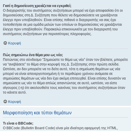
Γιατί η δημοσίευση χρειάζεται να εγκριθεί;
Ο διαχειριστής του συστήματος συζητήσεων μπορεί να έχει αποφασίσει ότι οι
δημοσιεύσεις στη Δ. Συζήτηση που θέλετε να δημοσιεύσετε να χρειάζονται
έλεγχο πριν υποβληθούν. Είναι επίσης πιθανό ο διαχειριστής να σας έχει
τοποθετήσει σε μια ομάδα μελών των οποίων οι δημοσιεύσεις να χρειάζονται
έλεγχο πριν υποβληθούν. Παρακαλώ επικοινωνείτε με τον διαχειριστή του
συστήματος συζητήσεων για περισσότερες πληροφορίες.
Κορυφή
Πώς σημειώνω ένα θέμα μου ως νέο;
Πατώντας στο σύνδεσμο “Σημειώστε το θέμα ως νέο” όταν τον βλέπετε, μπορείτε
να “ανεβάσετε” το θέμα στην κορυφή της Δ. Συζήτησης στην πρώτη σελίδα.
Ωστόσο, αν δεν μπορείτε να το δείτε αυτό, τότε η σημείωση θεμάτων ως νέα
μπορεί να είναι απενεργοποιημένη ή το περιθώριο χρόνου ανάμεσα σε
σημειώσεις θεμάτων ως νέα δεν έχει ακόμη επιτευχθεί. Είναι επίσης δυνατόν να
σημειώσετε ως νέο το θέμα απλώς απαντώντας σε αυτό, ωστόσο, να είστε
σίγουρος (-η) ότι ακολουθείτε τους κανόνες του συστήματος συζητήσεων όταν
το κάνετε αυτό.
Κορυφή
Μορφοποίηση και τύποι θεμάτων
Τι είναι ο BBCode;
Ο BBCode (Bulletin Board Code) είναι μία ιδιαίτερη εφαρμογή της HTML,