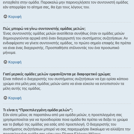
ενταχθείτε στην ομάδα. Παρακαλώ μην παρενοχλήσετε τον συντονιστή ομάδας
εάν απορρίψει το αίτημα σας, θα έχει τους λόγους του.
Κορυφή
Πώς μπορώ να γίνω συντονιστής ομάδας μελών;
Ένας συντονιστής ομάδας μελών ανατίθεται συνήθως όταν οι ομάδες μελών
δημιουργούνται αρχικά από έναν διαχειριστή του συστήματος συζητήσεων. Αν
ενδιαφέρεστε να γίνετε συντονιστής ομάδας, το πρώτο σημείο επαφής θα πρέπει
να είναι ένας διαχειριστής. Προσπαθήστε στέλνοντάς του ένα προσωπικό
μήνυμα.
Κορυφή
Γιατί μερικές ομάδες μελών εμφανίζονται με διαφορετικό χρώμα;
Είναι πιθανό ο διαχειριστής του συστήματος συζητήσεων να έχει ορίσει κάποιο
χρώμα στα μέλη μιας ομάδας μελών ώστε να είναι εύκολο να εντοπιστούν τα
μέλη αυτής της ομάδας.
Κορυφή
Τι είναι η “Προεπιλεγμένη ομάδα μελών”;
Εάν είστε μέλος σε παραπάνω από μια ομάδα μελών, η προεπιλεγμένη σας
χρησιμοποιείται για να προσδιορίσει ποια ομάδα θα πρέπει να δείξει το χρώμα
και το βαθμό της ομάδας για εσάς από προεπιλογή. Ο διαχειριστής του
συστήματος συζητήσεων μπορεί να σας παραχωρήσει δικαίωμα να αλλάξετε την