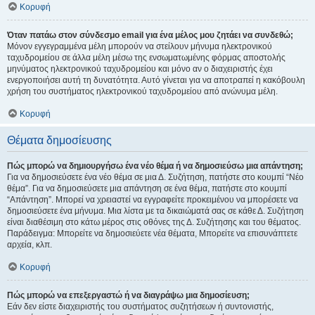
Κορυφή
Όταν πατάω στον σύνδεσμο email για ένα μέλος μου ζητάει να συνδεθώ;
Μόνον εγγεγραμμένα μέλη μπορούν να στείλουν μήνυμα ηλεκτρονικού
ταχυδρομείου σε άλλα μέλη μέσω της ενσωματωμένης φόρμας αποστολής
μηνύματος ηλεκτρονικού ταχυδρομείου και μόνο αν ο διαχειριστής έχει
ενεργοποιήσει αυτή τη δυνατότητα. Αυτό γίνεται για να αποτραπεί η κακόβουλη
χρήση του συστήματος ηλεκτρονικού ταχυδρομείου από ανώνυμα μέλη.
Κορυφή
Θέματα δημοσίευσης
Πώς μπορώ να δημιουργήσω ένα νέο θέμα ή να δημοσιεύσω μια απάντηση;
Για να δημοσιεύσετε ένα νέο θέμα σε μια Δ. Συζήτηση, πατήστε στο κουμπί “Νέο
θέμα”. Για να δημοσιεύσετε μια απάντηση σε ένα θέμα, πατήστε στο κουμπί
“Απάντηση”. Μπορεί να χρειαστεί να εγγραφείτε προκειμένου να μπορέσετε να
δημοσιεύσετε ένα μήνυμα. Μια λίστα με τα δικαιώματά σας σε κάθε Δ. Συζήτηση
είναι διαθέσιμη στο κάτω μέρος στις οθόνες της Δ. Συζήτησης και του θέματος.
Παράδειγμα: Μπορείτε να δημοσιεύετε νέα θέματα, Μπορείτε να επισυνάπτετε
αρχεία, κλπ.
Κορυφή
Πώς μπορώ να επεξεργαστώ ή να διαγράψω μια δημοσίευση;
Εάν δεν είστε διαχειριστής του συστήματος συζητήσεων ή συντονιστής,