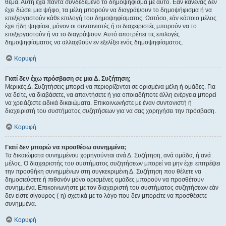
θέμα. Αυτή έχει πάντα συνδεδεμένο το δημοψήφισμα με αυτό. Εάν κανένας δεν
έχει δώσει μια ψήφο, τα μέλη μπορούν να διαγράψουν το δημοψήφισμα ή να
επεξεργαστούν κάθε επιλογή του δημοψηφίσματος. Ωστόσο, εάν κάποιο μέλος
έχει ήδη ψηφίσει, μόνον οι συντονιστές ή οι διαχειριστές μπορούν να το
επεξεργαστούν ή να το διαγράψουν. Αυτό αποτρέπει τις επιλογές
δημοψηφίσματος να αλλαχθούν εν εξελίξει ενός δημοψηφίσματος.
Κορυφή
Γιατί δεν έχω πρόσβαση σε μια Δ. Συζήτηση;
Μερικές Δ. Συζητήσεις μπορεί να περιορίζονται σε ορισμένα μέλη ή ομάδες. Για
να δείτε, να διαβάσετε, να απαντήσετε ή για οποιαδήποτε άλλη ενέργεια μπορεί
να χρειάζεστε ειδικά δικαιώματα. Επικοινωνήστε με έναν συντονιστή ή
διαχειριστή του συστήματος συζητήσεων για να σας χορηγήσει την πρόσβαση.
Κορυφή
Γιατί δεν μπορώ να προσθέσω συνημμένα;
Τα δικαιώματα συνημμένου χορηγούνται ανά Δ. Συζήτηση, ανά ομάδα, ή ανά
μέλος. Ο διαχειριστής του συστήματος συζητήσεων μπορεί να μην έχει επιτρέψει
την προσθήκη συνημμένων στη συγκεκριμένη Δ. Συζήτηση που θέλετε να
δημοσιεύσετε ή πιθανόν μόνο ορισμένες ομάδες μπορούν να προσθέτουν
συνημμένα. Επικοινωνήστε με τον διαχειριστή του συστήματος συζητήσεων εάν
δεν είστε σίγουρος (-η) σχετικά με το λόγο που δεν μπορείτε να προσθέσετε
συνημμένα.
Κορυφή