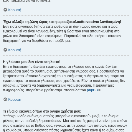
καλή ευκαιρία για να το κάνετε.
Κορυφή
Έχω αλλάξει τη ζώνη ώρας και η ώρα εξακολουθεί να είναι λανθασμένη!
Εάν είστε σίγουρος (-η) ότι έχετε ρυθμίσει τη ζώνη ώρας σωστά και η ώρα
εξακολουθεί να είναι λανθασμένη, τότε ή ώρα που είναι αποθηκευμένη στο
ρολόι του διακομιστή είναι εσφαλμένη. Παρακαλώ να ειδοποιήσετε κάποιον
διαχειριστή για να διορθώσει το πρόβλημα.
Κορυφή
Η γλώσσα μου δεν είναι στη λίστα!
Είτε ο διαχειριστής δεν έχει εγκαταστήσει τη γλώσσα σας ή κανείς δεν έχει
μεταφράσει αυτό το σύστημα συζητήσεων στη γλώσσα σας. Προσπαθήστε να
ζητήσετε από κάποιον διαχειριστή του συστήματος συζητήσεων αν μπορεί να
εγκαταστήσει το πακέτο γλώσσας που χρειάζεστε. Εάν το πακέτο γλώσσας δεν
υπάρχει, μπορείτε να δημιουργήσετε μια νέα μετάφραση. Περισσότερες
πληροφορίες μπορείτε να βρείτε στην ιστοσελίδα του
phpBB
®.
Κορυφή
Τι είναι οι εικόνες δίπλα στο όνομα χρήστη μου;
Υπάρχουν δύο εικόνες οι οποίες μπορεί να εμφανιστούν μαζί με το όνομα
μέλους στην προβολή δημοσιεύσεων. Μια από αυτές μπορεί να είναι μια εικόνα
που σχετίζεται με το βαθμό σας, γενικώς με τη μορφή των άστρων, τετραγώνων
ή κουκίδων, υποδεικνύοντας πόσες δημοσιεύσεις έχετε κάνει ή το αξίωμα σας