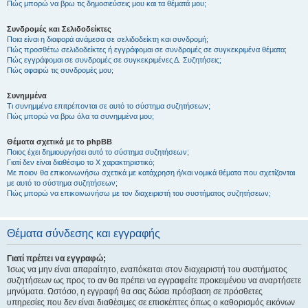
Πώς μπορώ να βρω τις δημοσιεύσεις μου και τα θέματά μου;
Συνδρομές και Σελιδοδείκτες
Ποια είναι η διαφορά ανάμεσα σε σελιδοδείκτη και συνδρομή;
Πώς προσθέτω σελιδοδείκτες ή εγγράφομαι σε συνδρομές σε συγκεκριμένα θέματα;
Πώς εγγράφομαι σε συνδρομές σε συγκεκριμένες Δ. Συζητήσεις;
Πώς αφαιρώ τις συνδρομές μου;
Συνημμένα
Τι συνημμένα επιτρέπονται σε αυτό το σύστημα συζητήσεων;
Πώς μπορώ να βρω όλα τα συνημμένα μου;
Θέματα σχετικά με το phpBB
Ποιος έχει δημιουργήσει αυτό το σύστημα συζητήσεων;
Γιατί δεν είναι διαθέσιμο το Χ χαρακτηριστικό;
Με ποιον θα επικοινωνήσω σχετικά με κατάχρηση ή/και νομικά θέματα που σχετίζονται
με αυτό το σύστημα συζητήσεων;
Πώς μπορώ να επικοινωνήσω με τον διαχειριστή του συστήματος συζητήσεων;
Θέματα σύνδεσης και εγγραφής
Γιατί πρέπει να εγγραφώ;
Ίσως να μην είναι απαραίτητο, εναπόκειται στον διαχειριστή του συστήματος
συζητήσεων ως προς το αν θα πρέπει να εγγραφείτε προκειμένου να αναρτήσετε
μηνύματα. Ωστόσο, η εγγραφή θα σας δώσει πρόσβαση σε πρόσθετες
υπηρεσίες που δεν είναι διαθέσιμες σε επισκέπτες όπως ο καθορισμός εικόνων