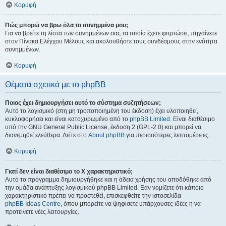
Κορυφή
Πώς μπορώ να βρω όλα τα συνημμένα μου;
Για να βρείτε τη λίστα των συνημμένων σας τα οποία έχετε φορτώσει, πηγαίνετε
στον Πίνακα Ελέγχου Μέλους και ακολουθήστε τους συνδέσμους στην ενότητα
συνημμένων.
Κορυφή
Θέματα σχετικά με το phpBB
Ποιος έχει δημιουργήσει αυτό το σύστημα συζητήσεων;
Αυτό το λογισμικό (στη μη τροποποιημένη του έκδοση) έχει υλοποιηθεί,
κυκλοφορήσει και είναι κατοχυρωμένο από το
phpBB Limited
. Είναι διαθέσιμο
υπό την GNU General Public License, έκδοση 2 (GPL-2.0) και μπορεί να
διανεμηθεί ελεύθερα. Δείτε στο
About phpBB
για περισσότερες λεπτομέρειες.
Κορυφή
Γιατί δεν είναι διαθέσιμο το Χ χαρακτηριστικό;
Αυτό το πρόγραμμα δημιουργήθηκε και η άδεια χρήσης του αποδόθηκε από
την ομάδα ανάπτυξης λογισμικού phpBB Limited. Εάν νομίζετε ότι κάποιο
χαρακτηριστικό πρέπει να προστεθεί, επισκεφθείτε την ιστοσελίδα
phpBB Ideas Centre
, όπου μπορείτε να ψηφίσετε υπάρχουσες ιδέες ή να
προτείνετε νέες λειτουργίες.