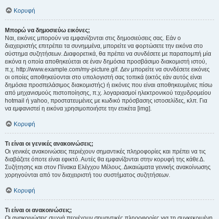
Κορυφή
Μπορώ να δημοσιεύω εικόνες;
Ναι, εικόνες μπορούν να εμφανίζονται στις δημοσιεύσεις σας. Εάν ο
διαχειριστής επιτρέπει τα συνημμένα, μπορείτε να φορτώσετε την εικόνα στο
σύστημα συζητήσεων. Διαφορετικά, θα πρέπει να συνδέσετε με παραπομπή μία
εικόνα η οποία αποθηκεύεται σε έναν δημόσια προσβάσιμο διακομιστή ιστού,
π.χ. http://www.example.com/my-picture.gif. Δεν μπορείτε να συνδέσετε εικόνες
οι οποίες αποθηκεύονται στο υπολογιστή σας τοπικά (εκτός εάν αυτός είναι
δημόσια προσπελάσιμος διακομιστής) ή εικόνες που είναι αποθηκευμένες πίσω
από μηχανισμούς πιστοποίησης, π.χ. λογαριασμοί ηλεκτρονικού ταχυδρομείου
hotmail ή yahoo, προστατευμένες με κωδικό πρόσβασης ιστοσελίδες, κλπ. Για
να εμφανιστεί η εικόνα χρησιμοποιήστε την ετικέτα [img].
Κορυφή
Τι είναι οι γενικές ανακοινώσεις;
Οι γενικές ανακοινώσεις περιέχουν σημαντικές πληροφορίες και πρέπει να τις
διαβάζετε όποτε είναι εφικτό. Αυτές θα εμφανίζονται στην κορυφή της κάθε Δ.
Συζήτησης και στον Πίνακα Ελέγχου Μέλους. Δικαιώματα γενικής ανακοίνωσης
χορηγούνται από τον διαχειριστή του συστήματος συζητήσεων.
Κορυφή
Τι είναι οι ανακοινώσεις;
Οι ανακοινώσεις συχνά περιέχουν σημαντικές πληροφορίες για τη συγκεκριμένη