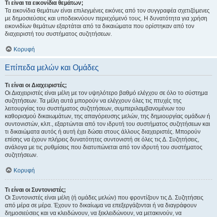
Τι είναι τα εικονίδια θεμάτων;
Τα εικονίδια θεμάτων είναι επιλεγμένες εικόνες από τον συγγραφέα σχετιζόμενες
με δημοσιεύσεις και υποδεικνύουν περιεχόμενό τους. Η δυνατότητα για χρήση
εικονιδίων θεμάτων εξαρτάται από τα δικαιώματα που ορίστηκαν από τον
διαχειριστή του συστήματος συζητήσεων.
Κορυφή
Επίπεδα μελών και Ομάδες
Τι είναι οι Διαχειριστές;
Οι Διαχειριστές είναι μέλη με τον υψηλότερο βαθμό ελέγχου σε όλο το σύστημα
συζητήσεων. Τα μέλη αυτά μπορούν να ελέγχουν όλες τις πτυχές της
λειτουργίας του συστήματος συζητήσεων, συμπεριλαμβανομένων του
καθορισμού δικαιωμάτων, της απαγόρευσης μελών, της δημιουργίας ομάδων ή
συντονιστών, κλπ., εξαρτώνται από τον ιδρυτή του συστήματος συζητήσεων και
τι δικαιώματα αυτός ή αυτή έχει δώσει στους άλλους διαχειριστές. Μπορούν
επίσης να έχουν πλήρεις δυνατότητες συντονιστή σε όλες τις Δ. Συζητήσεις,
ανάλογα με τις ρυθμίσεις που διατυπώνεται από τον ιδρυτή του συστήματος
συζητήσεων.
Κορυφή
Τι είναι οι Συντονιστές;
Οι Συντονιστές είναι μέλη (ή ομάδες μελών) που φροντίζουν τις Δ. Συζητήσεις
από μέρα σε μέρα. Έχουν το δικαίωμα να επεξεργάζονται ή να διαγράφουν
δημοσιεύσεις και να κλειδώνουν, να ξεκλειδώνουν, να μετακινούν, να