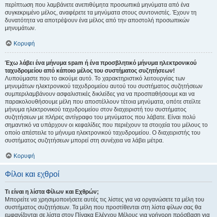
περίπτωση που λαμβάνετε ανεπιθύμητα προσωπικά μηνύματα από ένα
συγκεκριμένο μέλος, αναφέρετε τα μηνύματα στους συντονιστές. Έχουν τη
δυνατότητα να αποτρέψουν ένα μέλος από την αποστολή προσωπικών
μηνυμάτων.
Κορυφή
Έχω λάβει ένα μήνυμα spam ή ένα προσβλητικό μήνυμα ηλεκτρονικού
ταχυδρομείου από κάποιο μέλος του συστήματος συζητήσεων!
Λυπούμαστε που το ακούμε αυτό. Το χαρακτηριστικό λειτουργίας των
μηνυμάτων ηλεκτρονικού ταχυδρομείου αυτού του συστήματος συζητήσεων
συμπεριλαμβάνουν ασφαλιστικές δικλείδες για να προσπαθήσουμε και να
παρακολουθήσουμε μέλη που αποστέλλουν τέτοια μηνύματα, οπότε στείλτε
μήνυμα ηλεκτρονικού ταχυδρομείου στον διαχειριστή του συστήματος
συζητήσεων με πλήρες αντίγραφο του μηνύματος που λάβατε. Είναι πολύ
σημαντικό να υπάρχουν οι κεφαλίδες που περιέχουν τα στοιχεία του μέλους το
οποίο απέστειλε το μήνυμα ηλεκτρονικού ταχυδρομείου. Ο διαχειριστής του
συστήματος συζητήσεων μπορεί στη συνέχεια να λάβει μέτρα.
Κορυφή
Φίλοι και εχθροί
Τι είναι η λίστα Φίλων και Εχθρών;
Μπορείτε να χρησιμοποιήσετε αυτές τις λίστες για να οργανώσετε τα μέλη του
συστήματος συζητήσεων. Τα μέλη που προστίθενται στη λίστα φίλων σας θα
εμφανίζονται σε λίστα στον Πίνακα Ελέγχου Μέλους για γρήγορη πρόσβαση για