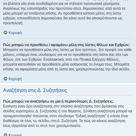
να βλέπετε εάν είναι συνδεδεμένοι και να στέλνετε προσωπικά μηνύματα.
Αναλόγως της υποστήριξης του προτύπου στυλ, δημοσιεύσεις από αυτά τα
μέλη μπορεί να τονίζονται επίσης. Αν προσθέσετε κάποιο μέλος στη λίστα
εχθρών, οποιεσδήποτε δημοσιεύσεις θα κάνει αυτό θα αποκρύπτονται ως
προεπιλογή.
Κορυφή
Πώς μπορώ να προσθέσω / αφαιρέσω μέλη στις λίστες Φίλων και Εχθρών;
Μπορείτε να προσθέσετε μέλη στις λίστες με δύο τρόπους. Στο προφίλ του κάθε
μέλους, υπάρχει ένας σύνδεσμος για να το προσθέσετε στη λίστα σας είτε των
Φίλων, είτε των Εχθρών. Εναλλακτικά, από τον Πίνακα Ελέγχου Μέλους,
μπορείτε κατευθείαν να προσθέσετε μέλη εισάγοντας το όνομα τους. Μπορείτε
επίσης να αφαιρέσετε μέλη από τη λίστα σας χρησιμοποιώντας την ίδια σελίδα.
Κορυφή
Αναζήτηση στις Δ. Συζητήσεις
Πώς μπορώ να αναζητήσω σε μια ή περισσότερες Δ. Συζητήσεις;
Εισάγετε έναν όρο αναζήτησης στο πλαίσιο αναζήτησης που βρίσκεται στις
σελίδες ευρετηρίου, Δ. Συζήτησης ή του θέματος. Σύνθετη αναζήτηση μπορεί να
πραγματοποιηθεί πατώντας στον σύνδεσμο “Ειδική αναζήτηση” η οποία είναι
διαθέσιμη σε όλες τις σελίδες στη Δ. Συζήτηση. Το πώς να κάνετε αναζήτηση
ίσως εξαρτάται από το στυλ που χρησιμοποιείτε.
Κορυφή