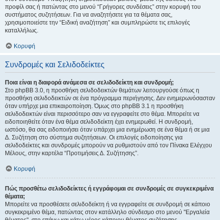
προφίλ σας ή πατώντας στο μενού “Γρήγορες συνδέσεις” στην κορυφή του
συστήματος συζητήσεων. Για να αναζητήσετε για τα θέματα σας,
χρησιμοποιείστε την “Ειδική αναζήτηση” και συμπληρώστε τις επιλογές
καταλλήλως.
Κορυφή
Συνδρομές και Σελιδοδείκτες
Ποια είναι η διαφορά ανάμεσα σε σελιδοδείκτη και συνδρομή;
Στο phpBB 3.0, η προσθήκη σελιδοδεικτών θεμάτων λειτουργούσε όπως η
προσθήκη σελιδοδεικτών σε ένα πρόγραμμα περιήγησης. Δεν ενημερωνόσασταν
όταν υπήρχε μια επικαιροποίηση. Όμως στο phpBB 3.1 η προσθήκη
σελιδοδεικτών είναι περισσότερο σαν να εγγραφείτε στο θέμα. Μπορείτε να
ειδοποιηθείτε όταν ένα θέμα σελιδοδείκτη έχει ενημερωθεί. Η συνδρομή,
ωστόσο, θα σας ειδοποιήσει όταν υπάρχει μια ενημέρωση σε ένα θέμα ή σε μια
Δ. Συζήτηση στο σύστημα συζητήσεων. Οι επιλογές ειδοποίησης για
σελιδοδείκτες και συνδρομές μπορούν να ρυθμιστούν από τον Πίνακα Ελέγχου
Μέλους, στην καρτέλα “Προτιμήσεις Δ. Συζήτησης”.
Κορυφή
Πώς προσθέτω σελιδοδείκτες ή εγγράφομαι σε συνδρομές σε συγκεκριμένα
θέματα;
Μπορείτε να προσθέσετε σελιδοδείκτη ή να εγγραφείτε σε συνδρομή σε κάποιο
συγκεκριμένο θέμα, πατώντας στον κατάλληλο σύνδεσμο στο μενού "Εργαλεία