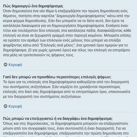
Πώς δημιουργώ ένα δημοψήφισμα;
Όταν δημοσιεύετε ένα νέο θέμα ή επεξεργάζεστε την πρώτη δημοσίευση ενός
θέματος, πατήστε στην καρτέλα “Δημιουργία δημοψηφίσματος” κάτω από την
κύρια φόρμα δημοσίευσης. Εάν δεν μπορείτε να το δείτε αυτό, δεν έχετε τα
κατάλληλα δικαιώματα για να δημιουργήσετε δημοψηφίσματα. Εισάγετε έναν
τίτλο και τουλάχιστον δύο επιλογές στα κατάλληλα πεδία, διασφαλίζοντας κάθε
επιλογή να είναι σε ξεχωριστή γραμμή στην περιοχή κειμένου. Μπορείτε επίσης
να ορίσετε τον αριθμό των επιλογών ενός μέλους που μπορεί να επιλέξει
ψηφίζοντας κάτω από “Επιλογές ανά μέλος”, ένα χρονικό όριο ημερών για το
δημοψήφισμα, (0 για χωρίς χρονικό όριο) και τέλος την επιλογή να επιτρέψετε
στα μέλη να τροποποιούν τις ψήφους τους.
Κορυφή
Γιατί δεν μπορώ να προσθέσω περισσότερες επιλογές ψήφων;
Το όριο για τις επιλογές στα δημοψηφίσματα καθορίζεται από τον διαχειριστή
του συστήματος συζητήσεων. Εάν νομίζετε ότι χρειάζονται περισσότερες
επιλογές στο δικό σας δημοψήφισμα από το επιτρεπόμενο όριο, επικοινωνείτε
με τον διαχειριστή του συστήματος συζητήσεων.
Κορυφή
Πώς μπορώ να επεξεργαστώ ή να διαγράψω ένα δημοψήφισμα;
Όπως και στις δημοσιεύσεις, τα δημοψηφίσματα μπορούν να επεξεργαστούν
μόνον από τον συγγραφέα τους, έναν συντονιστή ή έναν διαχειριστή. Για να
επεξεργαστείτε ένα δημοψήφισμα, επεξεργαστείτε την πρώτη δημοσίευση στο