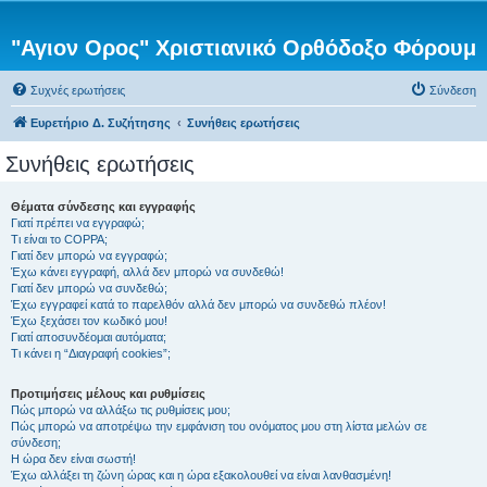
"Αγιον Ορος" Χριστιανικό Ορθόδοξο Φόρουμ
Συχνές ερωτήσεις
Σύνδεση
Ευρετήριο Δ. Συζήτησης
Συνήθεις ερωτήσεις
Συνήθεις ερωτήσεις
Θέματα σύνδεσης και εγγραφής
Γιατί πρέπει να εγγραφώ;
Τι είναι το COPPA;
Γιατί δεν μπορώ να εγγραφώ;
Έχω κάνει εγγραφή, αλλά δεν μπορώ να συνδεθώ!
Γιατί δεν μπορώ να συνδεθώ;
Έχω εγγραφεί κατά το παρελθόν αλλά δεν μπορώ να συνδεθώ πλέον!
Έχω ξεχάσει τον κωδικό μου!
Γιατί αποσυνδέομαι αυτόματα;
Τι κάνει η “Διαγραφή cookies”;
Προτιμήσεις μέλους και ρυθμίσεις
Πώς μπορώ να αλλάξω τις ρυθμίσεις μου;
Πώς μπορώ να αποτρέψω την εμφάνιση του ονόματος μου στη λίστα μελών σε
σύνδεση;
Η ώρα δεν είναι σωστή!
Έχω αλλάξει τη ζώνη ώρας και η ώρα εξακολουθεί να είναι λανθασμένη!