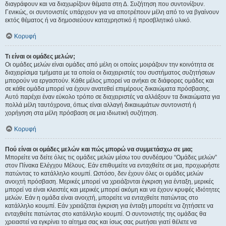
διαγράφουν και να διαχωρίζουν θέματα στη Δ. Συζήτηση που συντονίζουν.
Γενικώς, οι συντονιστές υπάρχουν για να αποτρέπουν μέλη από το να βγαίνουν
εκτός θέματος ή να δημοσιεύουν καταχρηστικό ή προσβλητικό υλικό.
Κορυφή
Τι είναι οι ομάδες μελών;
Οι ομάδες μελών είναι ομάδες από μέλη οι οποίες μοιράζουν την κοινότητα σε
διαχειρίσιμα τμήματα με τα οποία οι διαχειριστές του συστήματος συζητήσεων
μπορούν να εργαστούν. Κάθε μέλος μπορεί να ανήκει σε διάφορες ομάδες και
σε κάθε ομάδα μπορεί να έχουν ανατεθεί επιμέρους δικαιώματα πρόσβασης.
Αυτό παρέχει έναν εύκολο τρόπο σε διαχειριστές να αλλάξουν τα δικαιώματα για
πολλά μέλη ταυτόχρονα, όπως είναι αλλαγή δικαιωμάτων συντονιστή ή
χορήγηση στα μέλη πρόσβαση σε μια ιδιωτική συζήτηση.
Κορυφή
Πού είναι οι ομάδες μελών και πώς μπορώ να συμμετάσχω σε μια;
Μπορείτε να δείτε όλες τις ομάδες μελών μέσω του συνδέσμου “Ομάδες μελών”
στον Πίνακα Ελέγχου Μέλους. Εάν επιθυμείτε να ενταχθείτε σε μια, προχωρήστε
πατώντας το κατάλληλο κουμπί. Ωστόσο, δεν έχουν όλες οι ομάδες μελών
ανοιχτή πρόσβαση. Μερικές μπορεί να χρειάζονται έγκριση για ένταξη, μερικές
μπορεί να είναι κλειστές και μερικές μπορεί ακόμη και να έχουν κρυφές ιδιότητες
μελών. Εάν η ομάδα είναι ανοιχτή, μπορείτε να ενταχθείτε πατώντας στο
κατάλληλο κουμπί. Εάν χρειάζεται έγκριση για ένταξη μπορείτε να ζητήσετε να
ενταχθείτε πατώντας στο κατάλληλο κουμπί. Ο συντονιστής της ομάδας θα
χρειαστεί να εγκρίνει το αίτημα σας και ίσως σας ρωτήσει γιατί θέλετε να