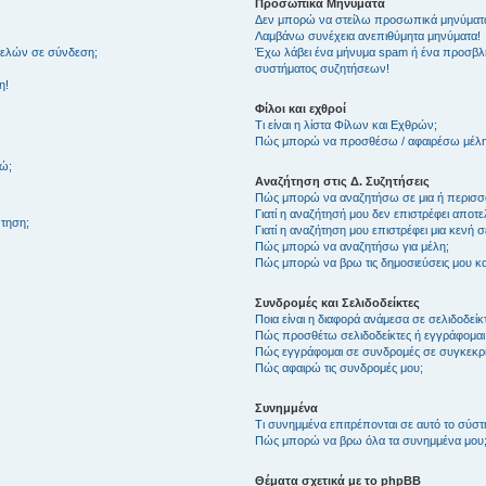
Προσωπικά Μηνύματα
Δεν μπορώ να στείλω προσωπικά μηνύματ
Λαμβάνω συνέχεια ανεπιθύμητα μηνύματα!
μελών σε σύνδεση;
Έχω λάβει ένα μήνυμα spam ή ένα προσβλη
συστήματος συζητήσεων!
η!
Φίλοι και εχθροί
Τι είναι η λίστα Φίλων και Εχθρών;
Πώς μπορώ να προσθέσω / αφαιρέσω μέλη 
θώ;
Αναζήτηση στις Δ. Συζητήσεις
Πώς μπορώ να αναζητήσω σε μια ή περισσό
Γιατί η αναζήτησή μου δεν επιστρέφει αποτ
τηση;
Γιατί η αναζήτηση μου επιστρέφει μια κενή σ
Πώς μπορώ να αναζητήσω για μέλη;
Πώς μπορώ να βρω τις δημοσιεύσεις μου και
Συνδρομές και Σελιδοδείκτες
Ποια είναι η διαφορά ανάμεσα σε σελιδοδείκ
Πώς προσθέτω σελιδοδείκτες ή εγγράφομαι
Πώς εγγράφομαι σε συνδρομές σε συγκεκριμ
Πώς αφαιρώ τις συνδρομές μου;
Συνημμένα
Τι συνημμένα επιτρέπονται σε αυτό το σύσ
Πώς μπορώ να βρω όλα τα συνημμένα μου
Θέματα σχετικά με το phpBB