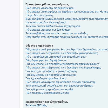
Προτιμήσεις μέλους και ρυθμίσεις
Πώς μπορώ να αλλάξω τις ρυθμίσεις μου;
Πώς μπορώ να αποτρέψω την εμφάνιση του ονόματος μου στη λίστα 
Η ώρα δεν είναι σωστή!
Έχω αλλάξει τη ζώνη ώρας και η ώρα εξακολουθεί να είναι λανθασμέν
Η γλώσσα μου δεν είναι στη λίστα!
Τι είναι οι εικόνες δίπλα στο όνομα χρήστη μου;
Πώς μπορώ να εμφανίσω ένα άβαταρ;
Τι είναι ο βαθμός μου και πώς μπορώ να τον αλλάξω;
Όταν πατάω στον σύνδεσμο email για ένα μέλος μου ζητάει να συνδε
Θέματα δημοσίευσης
Πώς μπορώ να δημιουργήσω ένα νέο θέμα ή να δημοσιεύσω μια απάν
Πώς μπορώ να επεξεργαστώ ή να διαγράψω μια δημοσίευση;
Πώς προσθέτω μια υπογραφή στη δημοσίευση μου;
Πώς δημιουργώ ένα δημοψήφισμα;
Γιατί δεν μπορώ να προσθέσω περισσότερες επιλογές ψήφων;
Πώς μπορώ να επεξεργαστώ ή να διαγράψω ένα δημοψήφισμα;
Γιατί δεν έχω πρόσβαση σε μια Δ. Συζήτηση;
Γιατί δεν μπορώ να προσθέσω συνημμένα;
Γιατί έχω λάβει μια προειδοποίηση;
Πώς μπορώ να αναφέρω δημοσιεύσεις σε έναν συντονιστή;
Τι είναι το κουμπί “Αποθήκευση” στη δημοσίευση θέματος;
Γιατί η δημοσίευση χρειάζεται να εγκριθεί;
Πώς σημειώνω ένα θέμα μου ως νέο;
Μορφοποίηση και τύποι θεμάτων
Τι είναι ο BBCode;