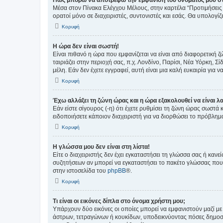
Πώς μπορώ να αποτρέψω την εμφάνιση του ονόματος μου στ
Μέσα στον Πίνακα Ελέγχου Μέλους, στην καρτέλα “Προτιμήσεις 
ορατοί μόνο σε διαχειριστές, συντονιστές και εσάς. Θα υπολογί
Κορυφή
Η ώρα δεν είναι σωστή!
Είναι πιθανό η ώρα που εμφανίζεται να είναι από διαφορετική 
ταιριάζει στην περιοχή σας, π.χ. Λονδίνο, Παρίσι, Νέα Υόρκη,
μέλη. Εάν δεν έχετε εγγραφεί, αυτή είναι μια καλή ευκαιρία για να
Κορυφή
Έχω αλλάξει τη ζώνη ώρας και η ώρα εξακολουθεί να είναι λ
Εάν είστε σίγουρος (-η) ότι έχετε ρυθμίσει τη ζώνη ώρας σωστά
ειδοποιήσετε κάποιον διαχειριστή για να διορθώσει το πρόβλημ
Κορυφή
Η γλώσσα μου δεν είναι στη λίστα!
Είτε ο διαχειριστής δεν έχει εγκαταστήσει τη γλώσσα σας ή κα
συζητήσεων αν μπορεί να εγκαταστήσει το πακέτο γλώσσας που 
στην ιστοσελίδα του
phpBB
®.
Κορυφή
Τι είναι οι εικόνες δίπλα στο όνομα χρήστη μου;
Υπάρχουν δύο εικόνες οι οποίες μπορεί να εμφανιστούν μαζί με
άστρων, τετραγώνων ή κουκίδων, υποδεικνύοντας πόσες δημοσιεύ