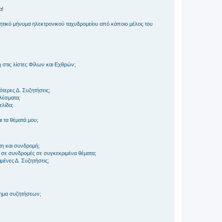
α!
τικό μήνυμα ηλεκτρονικού ταχυδρομείου από κάποιο μέλος του
στις λίστες Φίλων και Εχθρών;
τερες Δ. Συζητήσεις;
ελέσματα;
ελίδα;
 τα θέματά μου;
τη και συνδρομή;
 σε συνδρομές σε συγκεκριμένα θέματα;
ένες Δ. Συζητήσεις;
τημα συζητήσεων;
;