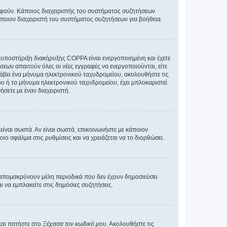
ραφούν. Κάποιος διαχειριστής του συστήματος συζητήσεων
άποιον διαχειριστή του συστήματος συζητήσεων για βοήθεια.
η υποστήριξη διακήρυξης COPPA είναι ενεργοποιημένη και έχετε
σεων απαιτούν όλες οι νέες εγγραφές να ενεργοποιούνται, είτε
 λάβει ένα μήνυμα ηλεκτρονικού ταχυδρομείου, ακολουθήστε τις
υ ή το μήνυμα ηλεκτρονικού ταχυδρομείου, έχει μπλοκαριστεί
σετε με έναν διαχειριστή.
ίναι σωστά. Αν είναι σωστά, επικοινωνήστε με κάποιον
οιο σφάλμα στις ρυθμίσεις και να χρειάζεται να το διορθώσει.
 απομακρύνουν μέλη περιοδικά που δεν έχουν δημοσιεύσει
 να εμπλακείτε στις δημόσιες συζητήσεις.
και πατήστε στο
Ξέχασα τον κωδικό μου
. Ακολουθήστε τις