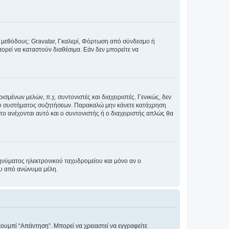
ς μεθόδους: Gravatar, Γκαλερί, Φόρτωση από σύνδεσμο ή
ορεί να καταστούν διαθέσιμα. Εάν δεν μπορείτε να
σμένων μελών, π.χ. συντονιστές και διαχειριστές. Γενικώς, δεν
του συστήματος συζητήσεων. Παρακαλώ μην κάνετε κατάχρηση
ο ανέχονται αυτό και ο συντονιστής ή ο διαχειριστής απλώς θα
νύματος ηλεκτρονικού ταχυδρομείου και μόνο αν ο
ου από ανώνυμα μέλη.
κουμπί “Απάντηση”. Μπορεί να χρειαστεί να εγγραφείτε