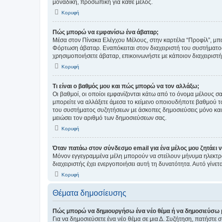
μοναδική, προσωπική για κάθε μέλος.
Κορυφή
Πώς μπορώ να εμφανίσω ένα άβαταρ;
Μέσα στον Πίνακα Ελέγχου Μέλους, στην καρτέλα “Προφίλ”, μπο
Φόρτωση άβαταρ. Εναπόκειται στον διαχειριστή του συστήματος 
χρησιμοποιήσετε άβαταρ, επικοινωνήστε με κάποιον διαχειριστ
Κορυφή
Τι είναι ο βαθμός μου και πώς μπορώ να τον αλλάξω;
Οι βαθμοί, οι οποίοι εμφανίζονται κάτω από το όνομα μέλους σα
μπορείτε να αλλάξετε άμεσα το κείμενο οποιουδήποτε βαθμού 
του συστήματος συζητήσεων με άσκοπες δημοσιεύσεις μόνο και 
μειώσει τον αριθμό των δημοσιεύσεων σας.
Κορυφή
Όταν πατάω στον σύνδεσμο email για ένα μέλος μου ζητάει 
Μόνον εγγεγραμμένα μέλη μπορούν να στείλουν μήνυμα ηλεκτρ
διαχειριστής έχει ενεργοποιήσει αυτή τη δυνατότητα. Αυτό γί
Κορυφή
Θέματα δημοσίευσης
Πώς μπορώ να δημιουργήσω ένα νέο θέμα ή να δημοσιεύσω 
Για να δημοσιεύσετε ένα νέο θέμα σε μια Δ. Συζήτηση, πατήστε 