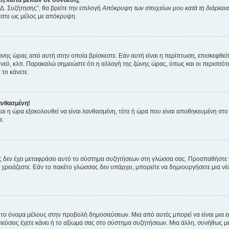
η λίστα μελών σε σύνδεση;
Δ. Συζήτησης”, θα βρείτε την επιλογή
Απόκρυψη των στοιχείων μου κατά τη διάρκει
ζεστε ως μέλος με απόκρυψη.
ζώνης ώρας από αυτή στην οποία βρίσκεστε. Εάν αυτή είναι η περίπτωση, επισκεφθεί
 Σίδνεϋ, κλπ. Παρακαλώ σημειώστε ότι η αλλαγή της ζώνης ώρας, όπως και οι περισσ
 το κάνετε.
ανθασμένη!
 και η ώρα εξακολουθεί να είναι λανθασμένη, τότε ή ώρα που είναι αποθηκευμένη στ
α.
νείς δεν έχει μεταφράσει αυτό το σύστημα συζητήσεων στη γλώσσα σας. Προσπαθήστε
χρειάζεστε. Εάν το πακέτο γλώσσας δεν υπάρχει, μπορείτε να δημιουργήσετε μια ν
 το όνομα μέλους στην προβολή δημοσιεύσεων. Μια από αυτές μπορεί να είναι μια ει
σεις έχετε κάνει ή το αξίωμα σας στο σύστημα συζητήσεων. Μια άλλη, συνήθως μεγ