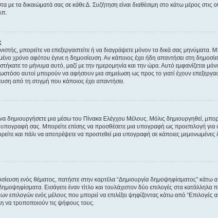
τα με τα δικαιώματά σας σε κάθε Δ. Συζήτηση είναι διαθέσιμη στο κάτω μέρος στις 
λπ.
;
νιστής, μπορείτε να επεξεργαστείτε ή να διαγράψετε μόνον τα δικά σας μηνύματα. 
μένο χρόνο αφότου έγινε η δημοσίευση. Αν κάποιος έχει ήδη απαντήσει στη δημοσίε
τήκατε το μήνυμα αυτό, μαζί με την ημερομηνία και την ώρα. Αυτό εμφανίζεται μόνο
 ωστόσο αυτοί μπορούν να αφήσουν μια σημείωση ως προς το γιατί έχουν επεξεργασ
υση από τη στιγμή που κάποιος έχει απαντήσει.
α δημιουργήσετε μια μέσω του Πίνακα Ελέγχου Μέλους. Μόλις δημιουργηθεί, μπορε
 υπογραφή σας. Μπορείτε επίσης να προσθέσετε μια υπογραφή ως προεπιλογή για ό
ορείτε και πάλι να αποτρέψετε να προστεθεί μια υπογραφή σε κάποιες μεμονωμένες
οσίευση ενός θέματος, πατήστε στην καρτέλα “Δημιουργία δημοψηφίσματος” κάτω απ
δημοψηφίσματα. Εισάγετε έναν τίτλο και τουλάχιστον δύο επιλογές στα κατάλληλα π
 των επιλογών ενός μέλους που μπορεί να επιλέξει ψηφίζοντας κάτω από “Επιλογές α
έλη να τροποποιούν τις ψήφους τους.