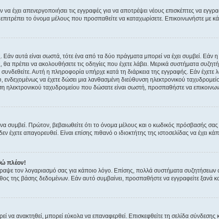
ν να έχει απενεργοποιήσει τις εγγραφές για να αποτρέψει νέους επισκέπτες να εγγ
ην επιτρέπει το όνομα μέλους που προσπαθείτε να καταχωρίσετε. Επικοινωνήστε με κ
 Εάν αυτά είναι σωστά, τότε ένα από τα δύο πράγματα μπορεί να έχει συμβεί. Εάν 
ής, θα πρέπει να ακολουθήσετε τις οδηγίες που έχετε λάβει. Μερικά συστήματα συζητή
α συνδεθείτε. Αυτή η πληροφορία υπήρχε κατά τη διάρκεια της εγγραφής. Εάν έχετε
υ, ενδεχομένως να έχετε δώσει μια λανθασμένη διεύθυνση ηλεκτρονικού ταχυδρομείο
νση ηλεκτρονικού ταχυδρομείου που δώσατε είναι σωστή, προσπαθήστε να επικοινωνή
 συμβεί. Πρώτον, βεβαιωθείτε ότι το όνομα μέλους και ο κωδικός πρόσβασής σας ε
εν έχετε απαγορευθεί. Είναι επίσης πιθανό ο ιδιοκτήτης της ιστοσελίδας να έχει κάπ
θώ πλέον!
έγραψε τον λογαριασμό σας για κάποιο λόγο. Επίσης, πολλά συστήματα συζητήσεων
θος της βάσης δεδομένων. Εάν αυτό συμβαίνει, προσπαθήστε να εγγραφείτε ξανά και
εί να ανακτηθεί, μπορεί εύκολα να επαναφερθεί. Επισκεφθείτε τη σελίδα σύνδεσης 