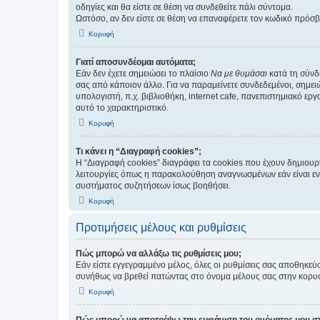
οδηγίες και θα είστε σε θέση να συνδεθείτε πάλι σύντομα.
Ωστόσο, αν δεν είστε σε θέση να επαναφέρετε τον κωδικό πρόσ
Κορυφή
Γιατί αποσυνδέομαι αυτόματα;
Εάν δεν έχετε σημειώσει το πλαίσιο
Να με θυμάσαι
κατά τη σύνδ
σας από κάποιον άλλο. Για να παραμείνετε συνδεδεμένοι, σημει
υπολογιστή, π.χ. βιβλιοθήκη, internet cafe, πανεπιστημιακό ερ
αυτό το χαρακτηριστικό.
Κορυφή
Τι κάνει η “Διαγραφή cookies”;
Η “Διαγραφή cookies” διαγράφει τα cookies που έχουν δημιου
λειτουργίες όπως η παρακολούθηση αναγνωσμένων εάν είναι εν
συστήματος συζητήσεων ίσως βοηθήσει.
Κορυφή
Προτιμήσεις μέλους και ρυθμίσεις
Πώς μπορώ να αλλάξω τις ρυθμίσεις μου;
Εάν είστε εγγεγραμμένο μέλος, όλες οι ρυθμίσεις σας αποθηκε
συνήθως να βρεθεί πατώντας στο όνομα μέλους σας στην κορυφή
Κορυφή