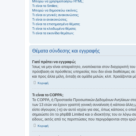
Μπορώ να χρησιμοποιήσω HTML;
Τι είναι τα Smilies;
Μπορώ να δημοσιεύω εικόνες;
Τι είναι οι γενικές ανακοινώσεις;
Τι είναι οι ανακοινώσεις;
Τι είναι τα επισημασμένα θέματα;
Τι είναι τα κλειδωμένα θέματα;
Τι είναι τα εικονίδια θεμάτων;
Θέματα σύνδεσης και εγγραφής
Γιατί πρέπει να εγγραφώ;
Ίσως να μην είναι απαραίτητο, εναπόκειται στον διαχειριστή 
πρόσβαση σε πρόσθετες υπηρεσίες που δεν είναι διαθέσιμες σ
και προς άλλα μέλη, ένταξη σε ομάδα μελών, κλπ. Χρειάζονται 
Κορυφή
Τι είναι το COPPA;
Το COPPA, ή Προστασία Προσωπικών Δεδομένων Ανηλίκων στο Δ
των 13 ετών να έχουν γραπτή γονική συναίνεση ή κάποια άλλη 
είστε σίγουρος (-η) αν αυτό ισχύει για σας, όπως κάποιος ο ο
σημειώστε ότι το phpBB Limited και ο ιδιοκτήτης του εν λόγω
είδους, εκτός από τις περιπτώσεις που περιγράφονται στην ερ
Κορυφή