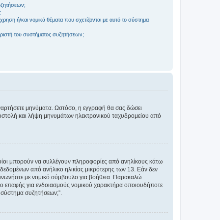
συζητήσεων;
;
ρηση ή/και νομικά θέματα που σχετίζονται με αυτό το σύστημα
ριστή του συστήματος συζητήσεων;
αναρτήσετε μηνύματα. Ωστόσο, η εγγραφή θα σας δώσει
αποστολή και λήψη μηνυμάτων ηλεκτρονικού ταχυδρομείου από
ποίοι μπορούν να συλλέγουν πληροφορίες από ανηλίκους κάτω
δεδομένων από ανήλικο ηλικίας μικρότερης των 13. Εάν δεν
ικοινωνήστε με νομικό σύμβουλο για βοήθεια. Παρακαλώ
μείο επαφής για ενδοιασμούς νομικού χαρακτήρα οποιουδήποτε
 σύστημα συζητήσεων;”.