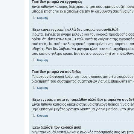
Γιατί δεν μπορώ να εγγραφώ;
Είναι πιθανόν κάποιος διαχειριστής του συστήματος συζητήσεω
μπορεί επίσης να έχει αποκλείσει την IP διεύθυνσή σας ή να μ
Κορυφή
Έχω κάνει εγγραφή, αλλά δεν μπορώ να συνδεθώ!
Πρώτα, ελέγξτε το όνομα μέλους και τον κωδικό πρόσβασής σας.
ορίσει ότι είστε κάτω των 13 ετών κατά τη διάρκεια της εγγραφ
από εσάς είτε από τον διαχειριστή προκειμένου να μπορέσετε ν
οδηγίες. Εάν δεν λάβετε ένα μήνυμα ηλεκτρονικού ταχυδρομείο
από κάποιο φίλτρο spam. Εάν είστε σίγουρος (-η) ότι η διεύθυ
Κορυφή
Γιατί δεν μπορώ να συνδεθώ;
Υπάρχουν διάφοροι λόγοι για τους οποίους αυτό θα μπορούσε να
διαχειριστή του συστήματος συζητήσεων για να βεβαιωθείτε ότι δ
Κορυφή
Έχω εγγραφεί κατά το παρελθόν αλλά δεν μπορώ να συνδε
Είναι πιθανό κάποιος διαχειριστής να απενεργοποίησε ή να δι
μηνύματα για μεγάλο χρονικό διάστημα για να μειώσουν το μέγε
Κορυφή
Έχω ξεχάσει τον κωδικό μου!
Μην πανικοβάλλεστε! Αν και ο κωδικός πρόσβασής σας δεν μπορ