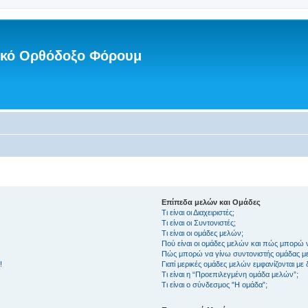
νικό Ορθόδοξο Φόρουμ
Επίπεδα μελών και Ομάδες
Τι είναι οι Διαχειριστές;
Τι είναι οι Συντονιστές;
Τι είναι οι ομάδες μελών;
Πού είναι οι ομάδες μελών και πώς μπορώ 
Πώς μπορώ να γίνω συντονιστής ομάδας μ
!
Γιατί μερικές ομάδες μελών εμφανίζονται με
Τι είναι η “Προεπιλεγμένη ομάδα μελών”;
Τι είναι ο σύνδεσμος "Η ομάδα”;