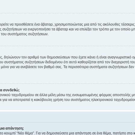
ρείτε να προσθέσετε ένα άβαταρ, χρησιμοποιώντας μια από τις ακόλουθες τέσσερι
συζητήσεων να ενεργοποιήσει τα άβαταρ και να επιλέξει τον τρόπο με τον οποίο μπ
ή του συστήματος συζητήσεων.
ς, δηλώνουν τον αριθμό των δημοσιεύσεων που έχετε κάνει ή είναι αναγνωριστικό ορι
του συστήματος συζητήσεων δεδομένου ότι αυτό καθορίζεται από τον διαχειριστή 
μόνο για να ανεβάσετε τον βαθμό σας. Τα περισσότερα συστήματα συζητήσεων δεν τ
να συνδεθώ;
ονικού ταχυδρομείου σε άλλα μέλη μέσω της ενσωματωμένης φόρμας αποστολής μη
νεται για να αποτραπεί η κακόβουλη χρήση του συστήματος ηλεκτρονικού ταχυδρομεί
μια απάντηση;
στο κουμπί “Νέο θέμα”. Για να δημοσιεύσετε μια απάντηση σε ένα θέμα, πατήστε στο 