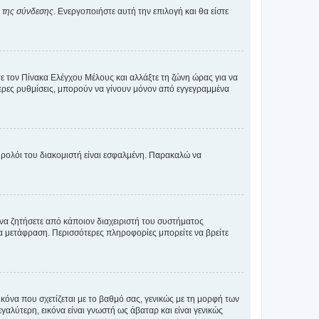
α της σύνδεσης
. Ενεργοποιήστε αυτή την επιλογή και θα είστε
τε τον Πίνακα Ελέγχου Μέλους και αλλάξτε τη ζώνη ώρας για να
ότερες ρυθμίσεις, μπορούν να γίνουν μόνον από εγγεγραμμένα
ο ρολόι του διακομιστή είναι εσφαλμένη. Παρακαλώ να
 να ζητήσετε από κάποιον διαχειριστή του συστήματος
έα μετάφραση. Περισσότερες πληροφορίες μπορείτε να βρείτε
κόνα που σχετίζεται με το βαθμό σας, γενικώς με τη μορφή των
αλύτερη, εικόνα είναι γνωστή ως άβαταρ και είναι γενικώς