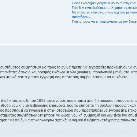
Ποιος έχει δημιουργήσει αυτό το σύστημα 
Γιατί δεν είναι διαθέσιμο το Χ χαρακτηριστικό
Με ποιον θα επικοινωνήσω σχετικά με κατάχ
συζητήσεων;
Πώς μπορώ να επικοινωνήσω με τον διαχει
του συστήματος συζητήσεων ως προς το αν θα πρέπει να εγγραφείτε προκειμένου να 
ε επισκέπτες όπως ο καθορισμός εικόνων μελών (avatars), προσωπικά μηνύματα, 
μόνο μερικά λεπτά για την εγγραφή σας οπότε σας συμβουλεύουμε να το κάνετε.
ιαδίκτυο, πράξη του 1998, είναι νόμος που απαιτεί από δικτυακούς τόπους οι ο
μέθοδο νομικής επιβεβαίωσης κηδεμόνα, που να επιτρέπει τη συλλογή προσωπικών 
ποίος προσπαθεί να εγγραφεί ή στην ιστοσελίδα που προσπαθείτε να εγγραφείτε, επ
 συστήματος συζητήσεων δεν μπορεί να δώσει νομική συμβουλή και δεν είναι ένα ση
ώτηση “Με ποιόν θα επικοινωνήσω σχετικά με νομικά ή θέματα κατάχρησης πάνω στο