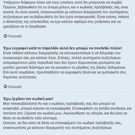
Υπάρχουν διάφοροι λόγοι για τους οποίους αυτό θα μπορούσε να συμβεί.
Πρώτον, βεβαιωθείτε ότι το όνομα μέλους και ο κωδικός πρόσβασής σας είναι
σωστά. Αν είναι σωστά, επικοινωνήστε με κάποιον διαχειριστή του συστήματος
συζητήσεων για να βεβαιωθείτε ότι δεν έχετε απαγορευθεί. Είναι επίσης πιθανό
ο ιδιοκτήτης της ιστοσελίδας να έχει κάποιο σφάλμα στις ρυθμίσεις και να
χρειάζεται να το διορθώσει.
Κορυφή
Έχω εγγραφεί κατά το παρελθόν αλλά δεν μπορώ να συνδεθώ πλέον!
Είναι πιθανό κάποιος διαχειριστής να απενεργοποίησε ή να διέγραψε τον
λογαριασμό σας για κάποιο λόγο. Επίσης, πολλά συστήματα συζητήσεων
απομακρύνουν μέλη περιοδικά που δεν έχουν δημοσιεύσει μηνύματα για
μεγάλο χρονικό διάστημα για να μειώσουν το μέγεθος της βάσης δεδομένων.
Εάν αυτό συμβαίνει, προσπαθήστε να εγγραφείτε ξανά και να εμπλακείτε στις
δημόσιες συζητήσεις.
Κορυφή
Έχω ξεχάσει τον κωδικό μου!
Μην πανικοβάλλεστε! Αν και ο κωδικός πρόσβασής σας δεν μπορεί να
ανακτηθεί, μπορεί εύκολα να επαναφερθεί. Επισκεφθείτε τη σελίδα σύνδεσης και
πατήστε στο
Ξέχασα τον κωδικό μου
. Ακολουθήστε τις οδηγίες και θα είστε σε
θέση να συνδεθείτε πάλι σύντομα.
Ωστόσο, αν δεν είστε σε θέση να επαναφέρετε τον κωδικό πρόσβασής σας,
επικοινωνήστε με κάποιον διαχειριστή του συστήματος συζητήσεων.