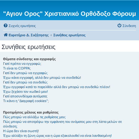
"Αγιον Ορος" Χριστιανικό Ορθόδοξο Φόρουμ
Συχνές ερωτήσεις
Σύνδεση
Ευρετήριο Δ. Συζήτησης
Συνήθεις ερωτήσεις
Συνήθεις ερωτήσεις
Θέματα σύνδεσης και εγγραφής
Γιατί πρέπει να εγγραφώ;
Τι είναι το COPPA;
Γιατί δεν μπορώ να εγγραφώ;
Έχω κάνει εγγραφή, αλλά δεν μπορώ να συνδεθώ!
Γιατί δεν μπορώ να συνδεθώ;
Έχω εγγραφεί κατά το παρελθόν αλλά δεν μπορώ να συνδεθώ πλέον!
Έχω ξεχάσει τον κωδικό μου!
Γιατί αποσυνδέομαι αυτόματα;
Τι κάνει η “Διαγραφή cookies”;
Προτιμήσεις μέλους και ρυθμίσεις
Πώς μπορώ να αλλάξω τις ρυθμίσεις μου;
Πώς μπορώ να αποτρέψω την εμφάνιση του ονόματος μου στη λίστα μελών σε
σύνδεση;
Η ώρα δεν είναι σωστή!
Έχω αλλάξει τη ζώνη ώρας και η ώρα εξακολουθεί να είναι λανθασμένη!