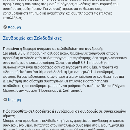
προφίλ σας ή πατώντας στο μενού “Γρήγορες συνδέσεις” στην κορυφή του
συστήματος συζητήσεων. Για να αναζητήσετε για τα θέματα σας,
χρησιμοποιείστε την “Ειδική αναζήτηση” και συμπληρώστε τις επιλογές
καταλλήλως.
Κορυφή
Συνδρομές και Σελιδοδείκτες
Ποια είναι η διαφορά ανάμεσα σε σελιδοδείκτη και συνδρομή;
Στο phpBB 3.0, η προσθήκη σελιδοδεικτών θεμάτων λειτουργούσε όπως η
προσθήκη σελιδοδεικτών σε ένα πρόγραμμα περιήγησης. Δεν ενημερωνόσασταν
όταν υπήρχε μια επικαιροποίηση. Όμως στο phpBB 3.1 η προσθήκη
σελιδοδεικτών είναι περισσότερο σαν να εγγραφείτε στο θέμα. Μπορείτε να
ειδοποιηθείτε όταν ένα θέμα σελιδοδείκτη έχει ενημερωθεί. Η συνδρομή,
ωστόσο, θα σας ειδοποιήσει όταν υπάρχει μια ενημέρωση σε ένα θέμα ή σε μια
Δ. Συζήτηση στο σύστημα συζητήσεων. Οι επιλογές ειδοποίησης για
σελιδοδείκτες και συνδρομές μπορούν να ρυθμιστούν από τον Πίνακα Ελέγχου
Μέλους, στην καρτέλα “Προτιμήσεις Δ. Συζήτησης”.
Κορυφή
Πώς προσθέτω σελιδοδείκτες ή εγγράφομαι σε συνδρομές σε συγκεκριμένα
θέματα;
Μπορείτε να προσθέσετε σελιδοδείκτη ή να εγγραφείτε σε συνδρομή σε κάποιο
συγκεκριμένο θέμα, πατώντας στον κατάλληλο σύνδεσμο στο μενού "Εργαλεία