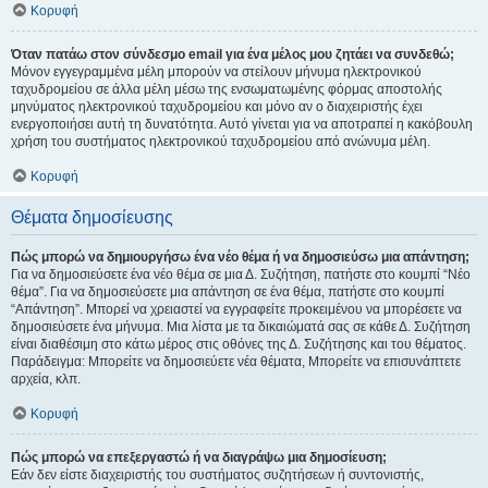
Κορυφή
Όταν πατάω στον σύνδεσμο email για ένα μέλος μου ζητάει να συνδεθώ;
Μόνον εγγεγραμμένα μέλη μπορούν να στείλουν μήνυμα ηλεκτρονικού
ταχυδρομείου σε άλλα μέλη μέσω της ενσωματωμένης φόρμας αποστολής
μηνύματος ηλεκτρονικού ταχυδρομείου και μόνο αν ο διαχειριστής έχει
ενεργοποιήσει αυτή τη δυνατότητα. Αυτό γίνεται για να αποτραπεί η κακόβουλη
χρήση του συστήματος ηλεκτρονικού ταχυδρομείου από ανώνυμα μέλη.
Κορυφή
Θέματα δημοσίευσης
Πώς μπορώ να δημιουργήσω ένα νέο θέμα ή να δημοσιεύσω μια απάντηση;
Για να δημοσιεύσετε ένα νέο θέμα σε μια Δ. Συζήτηση, πατήστε στο κουμπί “Νέο
θέμα”. Για να δημοσιεύσετε μια απάντηση σε ένα θέμα, πατήστε στο κουμπί
“Απάντηση”. Μπορεί να χρειαστεί να εγγραφείτε προκειμένου να μπορέσετε να
δημοσιεύσετε ένα μήνυμα. Μια λίστα με τα δικαιώματά σας σε κάθε Δ. Συζήτηση
είναι διαθέσιμη στο κάτω μέρος στις οθόνες της Δ. Συζήτησης και του θέματος.
Παράδειγμα: Μπορείτε να δημοσιεύετε νέα θέματα, Μπορείτε να επισυνάπτετε
αρχεία, κλπ.
Κορυφή
Πώς μπορώ να επεξεργαστώ ή να διαγράψω μια δημοσίευση;
Εάν δεν είστε διαχειριστής του συστήματος συζητήσεων ή συντονιστής,