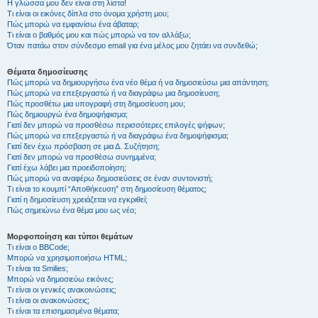
Η γλώσσα μου δεν είναι στη λίστα!
Τι είναι οι εικόνες δίπλα στο όνομα χρήστη μου;
Πώς μπορώ να εμφανίσω ένα άβαταρ;
Τι είναι ο βαθμός μου και πώς μπορώ να τον αλλάξω;
Όταν πατάω στον σύνδεσμο email για ένα μέλος μου ζητάει να συνδεθώ;
Θέματα δημοσίευσης
Πώς μπορώ να δημιουργήσω ένα νέο θέμα ή να δημοσιεύσω μια απάντηση;
Πώς μπορώ να επεξεργαστώ ή να διαγράψω μια δημοσίευση;
Πώς προσθέτω μια υπογραφή στη δημοσίευση μου;
Πώς δημιουργώ ένα δημοψήφισμα;
Γιατί δεν μπορώ να προσθέσω περισσότερες επιλογές ψήφων;
Πώς μπορώ να επεξεργαστώ ή να διαγράψω ένα δημοψήφισμα;
Γιατί δεν έχω πρόσβαση σε μια Δ. Συζήτηση;
Γιατί δεν μπορώ να προσθέσω συνημμένα;
Γιατί έχω λάβει μια προειδοποίηση;
Πώς μπορώ να αναφέρω δημοσιεύσεις σε έναν συντονιστή;
Τι είναι το κουμπί “Αποθήκευση” στη δημοσίευση θέματος;
Γιατί η δημοσίευση χρειάζεται να εγκριθεί;
Πώς σημειώνω ένα θέμα μου ως νέο;
Μορφοποίηση και τύποι θεμάτων
Τι είναι ο BBCode;
Μπορώ να χρησιμοποιήσω HTML;
Τι είναι τα Smilies;
Μπορώ να δημοσιεύω εικόνες;
Τι είναι οι γενικές ανακοινώσεις;
Τι είναι οι ανακοινώσεις;
Τι είναι τα επισημασμένα θέματα;