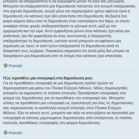
μπορείτε να επεξεργαστείτε ή να διαγράψετε μόνον τα δικά σας μηνύματα.
Μπορείτε να επεξεργαστείτε μια δημοσίευση πατώντας στο κουμπί επεξεργασίας
στη σχετική δημοσίευση, συχνά μόνο για περιορισμένο χρόνο αφότου έγινε η
δημοσίευση. Αν κάποιος έχει ήδη απαντήσει στη δημοσίευση, θα βρείτε ένα
μικρό κείμενο κάτω από τη δημοσίευση όταν επιστρέψετε στο θέμα, το οποίο
αναφέρει πόσες φορές επεξεργαστήκατε το μήνυμα αυτό, μαζί με την
ημερομηνία και την ώρα. Αυτό εμφανίζεται μόνον όταν κάποιος έχει κάνει μια
απάντηση. Δεν θα εμφανίζεται αν ένας συντονιστής ή διαχειριστής
επεξεργάστηκε τη δημοσίευση, ωστόσο αυτοί μπορούν να αφήσουν μια
σημείωση ως προς το γιατί έχουν επεξεργαστεί τη δημοσίευση κατά τη
διακριτική τους ευχέρεια. Παρακαλώ σημειώστε ότι απλά μέλη δεν μπορεί να
διαγράψουν μια δημοσίευση από τη στιγμή που κάποιος έχει απαντήσει.
Κορυφή
Πώς προσθέτω μια υπογραφή στη δημοσίευση μου;
Για να προσθέσετε υπογραφή σε μια δημοσίευση πρέπει πρώτα να
δημιουργήσετε μια μέσω του Πίνακα Ελέγχου Μέλους. Μόλις δημιουργηθεί,
μπορείτε να σημειώσετε το πλαίσιο επιλογής
Προσάρτηση υπογραφής
στη
φόρμα της δημοσίευσης για να προσθέσετε την υπογραφή σας. Μπορείτε
επίσης να προσθέσετε μια υπογραφή ως προεπιλογή για όλες τις δημοσιεύσεις
σας σημειώνοντας το κατάλληλο κουμπί επιλογής στον Πίνακα Ελέγχου
Μέλους. Εάν το κάνετε αυτό, μπορείτε και πάλι να αποτρέψετε να προστεθεί μια
υπογραφή σε κάποιες μεμονωμένες δημοσιεύσεις από-επιλέγοντας το πλαίσιο
επιλογής προσθήκης υπογραφής στη φόρμα δημοσίευσης.
Κορυφή