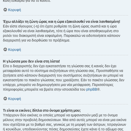
καλή ευκαιρία για να το κάνετε.
Κορυφή
Έχω αλλάξει τη ζώνη ώρας και η ώρα εξακολουθεί να είναι λανθασμένη!
Εάν είστε σίγουρος (-η) ότι έχετε ρυθμίσει τη ζώνη ώρας σωστά και η ώρα
εξακολουθεί να είναι λανθασμένη, τότε ή ώρα που είναι αποθηκευμένη στο
ρολόι του διακομιστή είναι εσφαλμένη. Παρακαλώ να ειδοποιήσετε κάποιον
διαχειριστή για να διορθώσει το πρόβλημα.
Κορυφή
Η γλώσσα μου δεν είναι στη λίστα!
Είτε ο διαχειριστής δεν έχει εγκαταστήσει τη γλώσσα σας ή κανείς δεν έχει
μεταφράσει αυτό το σύστημα συζητήσεων στη γλώσσα σας. Προσπαθήστε να
ζητήσετε από κάποιον διαχειριστή του συστήματος συζητήσεων αν μπορεί να
εγκαταστήσει το πακέτο γλώσσας που χρειάζεστε. Εάν το πακέτο γλώσσας δεν
υπάρχει, μπορείτε να δημιουργήσετε μια νέα μετάφραση. Περισσότερες
πληροφορίες μπορείτε να βρείτε στην ιστοσελίδα του
phpBB
®.
Κορυφή
Τι είναι οι εικόνες δίπλα στο όνομα χρήστη μου;
Υπάρχουν δύο εικόνες οι οποίες μπορεί να εμφανιστούν μαζί με το όνομα
μέλους στην προβολή δημοσιεύσεων. Μια από αυτές μπορεί να είναι μια εικόνα
που σχετίζεται με το βαθμό σας, γενικώς με τη μορφή των άστρων, τετραγώνων
ή κουκίδων, υποδεικνύοντας πόσες δημοσιεύσεις έχετε κάνει ή το αξίωμα σας