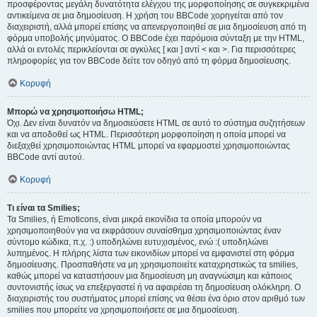
προσφέροντας μεγάλη δυνατότητα ελέγχου της μορφοποίησης σε συγκεκριμένα
αντικείμενα σε μια δημοσίευση. Η χρήση του BBCode χορηγείται από τον
διαχειριστή, αλλά μπορεί επίσης να απενεργοποιηθεί σε μια δημοσίευση από τη
φόρμα υποβολής μηνύματος. Ο BBCode έχει παρόμοια σύνταξη με την HTML,
αλλά οι εντολές περικλείονται σε αγκύλες [ και ] αντί < και >. Για περισσότερες
πληροφορίες για τον BBCode δείτε τον οδηγό από τη φόρμα δημοσίευσης.
Κορυφή
Μπορώ να χρησιμοποιήσω HTML;
Όχι. Δεν είναι δυνατόν να δημοσιεύσετε HTML σε αυτό το σύστημα συζητήσεων
και να αποδοθεί ως HTML. Περισσότερη μορφοποίηση η οποία μπορεί να
διεξαχθεί χρησιμοποιώντας HTML μπορεί να εφαρμοστεί χρησιμοποιώντας
BBCode αντί αυτού.
Κορυφή
Τι είναι τα Smilies;
Τα Smilies, ή Emoticons, είναι μικρά εικονίδια τα οποία μπορούν να
χρησιμοποιηθούν για να εκφράσουν συναίσθημα χρησιμοποιώντας έναν
σύντομο κώδικα, π.χ. :) υποδηλώνει ευτυχισμένος, ενώ :( υποδηλώνει
λυπημένος. Η πλήρης λίστα των εικονιδίων μπορεί να εμφανιστεί στη φόρμα
δημοσίευσης. Προσπαθήστε να μη χρησιμοποιείτε καταχρηστικώς τα smilies,
καθώς μπορεί να καταστήσουν μια δημοσίευση μη αναγνώσιμη και κάποιος
συντονιστής ίσως να επεξεργαστεί ή να αφαιρέσει τη δημοσίευση ολόκληρη. Ο
διαχειριστής του συστήματος μπορεί επίσης να θέσει ένα όριο στον αριθμό των
smilies που μπορείτε να χρησιμοποιήσετε σε μια δημοσίευση.