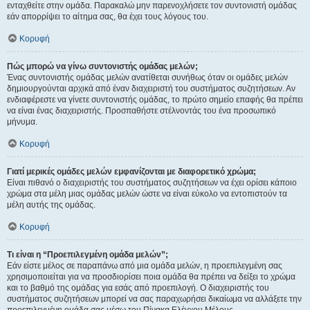
ενταχθείτε στην ομάδα. Παρακαλώ μην παρενοχλήσετε τον συντονιστή ομάδας
εάν απορρίψει το αίτημα σας, θα έχει τους λόγους του.
Κορυφή
Πώς μπορώ να γίνω συντονιστής ομάδας μελών;
Ένας συντονιστής ομάδας μελών ανατίθεται συνήθως όταν οι ομάδες μελών
δημιουργούνται αρχικά από έναν διαχειριστή του συστήματος συζητήσεων. Αν
ενδιαφέρεστε να γίνετε συντονιστής ομάδας, το πρώτο σημείο επαφής θα πρέπει
να είναι ένας διαχειριστής. Προσπαθήστε στέλνοντάς του ένα προσωπικό
μήνυμα.
Κορυφή
Γιατί μερικές ομάδες μελών εμφανίζονται με διαφορετικό χρώμα;
Είναι πιθανό ο διαχειριστής του συστήματος συζητήσεων να έχει ορίσει κάποιο
χρώμα στα μέλη μιας ομάδας μελών ώστε να είναι εύκολο να εντοπιστούν τα
μέλη αυτής της ομάδας.
Κορυφή
Τι είναι η “Προεπιλεγμένη ομάδα μελών”;
Εάν είστε μέλος σε παραπάνω από μια ομάδα μελών, η προεπιλεγμένη σας
χρησιμοποιείται για να προσδιορίσει ποια ομάδα θα πρέπει να δείξει το χρώμα
και το βαθμό της ομάδας για εσάς από προεπιλογή. Ο διαχειριστής του
συστήματος συζητήσεων μπορεί να σας παραχωρήσει δικαίωμα να αλλάξετε την