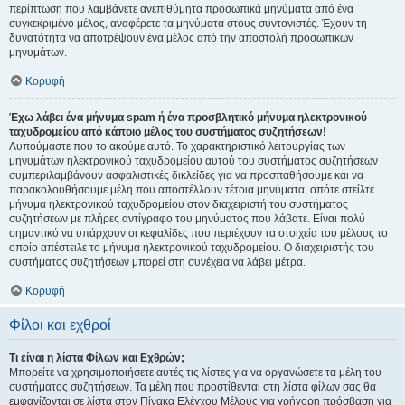
περίπτωση που λαμβάνετε ανεπιθύμητα προσωπικά μηνύματα από ένα
συγκεκριμένο μέλος, αναφέρετε τα μηνύματα στους συντονιστές. Έχουν τη
δυνατότητα να αποτρέψουν ένα μέλος από την αποστολή προσωπικών
μηνυμάτων.
Κορυφή
Έχω λάβει ένα μήνυμα spam ή ένα προσβλητικό μήνυμα ηλεκτρονικού
ταχυδρομείου από κάποιο μέλος του συστήματος συζητήσεων!
Λυπούμαστε που το ακούμε αυτό. Το χαρακτηριστικό λειτουργίας των
μηνυμάτων ηλεκτρονικού ταχυδρομείου αυτού του συστήματος συζητήσεων
συμπεριλαμβάνουν ασφαλιστικές δικλείδες για να προσπαθήσουμε και να
παρακολουθήσουμε μέλη που αποστέλλουν τέτοια μηνύματα, οπότε στείλτε
μήνυμα ηλεκτρονικού ταχυδρομείου στον διαχειριστή του συστήματος
συζητήσεων με πλήρες αντίγραφο του μηνύματος που λάβατε. Είναι πολύ
σημαντικό να υπάρχουν οι κεφαλίδες που περιέχουν τα στοιχεία του μέλους το
οποίο απέστειλε το μήνυμα ηλεκτρονικού ταχυδρομείου. Ο διαχειριστής του
συστήματος συζητήσεων μπορεί στη συνέχεια να λάβει μέτρα.
Κορυφή
Φίλοι και εχθροί
Τι είναι η λίστα Φίλων και Εχθρών;
Μπορείτε να χρησιμοποιήσετε αυτές τις λίστες για να οργανώσετε τα μέλη του
συστήματος συζητήσεων. Τα μέλη που προστίθενται στη λίστα φίλων σας θα
εμφανίζονται σε λίστα στον Πίνακα Ελέγχου Μέλους για γρήγορη πρόσβαση για