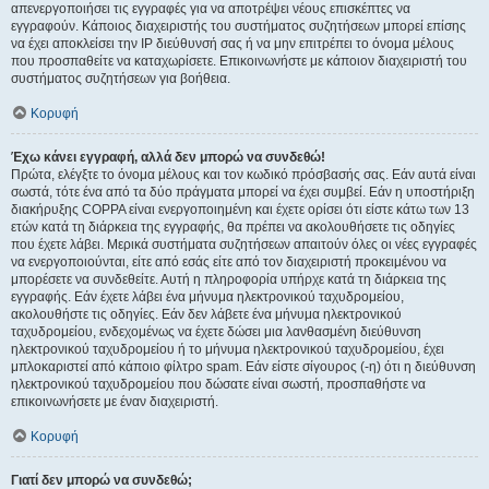
απενεργοποιήσει τις εγγραφές για να αποτρέψει νέους επισκέπτες να
εγγραφούν. Κάποιος διαχειριστής του συστήματος συζητήσεων μπορεί επίσης
να έχει αποκλείσει την IP διεύθυνσή σας ή να μην επιτρέπει το όνομα μέλους
που προσπαθείτε να καταχωρίσετε. Επικοινωνήστε με κάποιον διαχειριστή του
συστήματος συζητήσεων για βοήθεια.
Κορυφή
Έχω κάνει εγγραφή, αλλά δεν μπορώ να συνδεθώ!
Πρώτα, ελέγξτε το όνομα μέλους και τον κωδικό πρόσβασής σας. Εάν αυτά είναι
σωστά, τότε ένα από τα δύο πράγματα μπορεί να έχει συμβεί. Εάν η υποστήριξη
διακήρυξης COPPA είναι ενεργοποιημένη και έχετε ορίσει ότι είστε κάτω των 13
ετών κατά τη διάρκεια της εγγραφής, θα πρέπει να ακολουθήσετε τις οδηγίες
που έχετε λάβει. Μερικά συστήματα συζητήσεων απαιτούν όλες οι νέες εγγραφές
να ενεργοποιούνται, είτε από εσάς είτε από τον διαχειριστή προκειμένου να
μπορέσετε να συνδεθείτε. Αυτή η πληροφορία υπήρχε κατά τη διάρκεια της
εγγραφής. Εάν έχετε λάβει ένα μήνυμα ηλεκτρονικού ταχυδρομείου,
ακολουθήστε τις οδηγίες. Εάν δεν λάβετε ένα μήνυμα ηλεκτρονικού
ταχυδρομείου, ενδεχομένως να έχετε δώσει μια λανθασμένη διεύθυνση
ηλεκτρονικού ταχυδρομείου ή το μήνυμα ηλεκτρονικού ταχυδρομείου, έχει
μπλοκαριστεί από κάποιο φίλτρο spam. Εάν είστε σίγουρος (-η) ότι η διεύθυνση
ηλεκτρονικού ταχυδρομείου που δώσατε είναι σωστή, προσπαθήστε να
επικοινωνήσετε με έναν διαχειριστή.
Κορυφή
Γιατί δεν μπορώ να συνδεθώ;