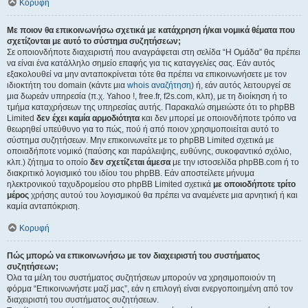
Κορυφή
Με ποιον θα επικοινωνήσω σχετικά με κατάχρηση ή/και νομικά θέματα που
σχετίζονται με αυτό το σύστημα συζητήσεων;
Σε οποιονδήποτε διαχειριστή που αναγράφεται στη σελίδα “Η Ομάδα” θα πρέπει
να είναι ένα κατάλληλο σημείο επαφής για τις καταγγελίες σας. Εάν αυτός
εξακολουθεί να μην ανταποκρίνεται τότε θα πρέπει να επικοινωνήσετε με τον
ιδιοκτήτη του domain (κάντε μια
whois αναζήτηση
) ή, εάν αυτός λειτουργεί σε
μια δωρεάν υπηρεσία (π.χ. Yahoo !, free.fr, f2s.com, κλπ), με τη διοίκηση ή το
τμήμα καταχρήσεων της υπηρεσίας αυτής. Παρακαλώ σημειώστε ότι το phpBB
Limited
δεν έχει καμία αρμοδιότητα
και δεν μπορεί με οποιονδήποτε τρόπο να
θεωρηθεί υπεύθυνο για το πώς, πού ή από ποιον χρησιμοποιείται αυτό το
σύστημα συζητήσεων. Μην επικοινωνείτε με το phpBB Limited σχετικά με
οποιαδήποτε νομικό (παύσης και παράλειψης, ευθύνης, συκοφαντικό σχόλιο,
κλπ.) ζήτημα το οποίο
δεν σχετίζεται άμεσα
με την ιστοσελίδα phpBB.com ή το
διακριτικό λογισμικό του ιδίου του phpBB. Εάν αποστείλετε μήνυμα
ηλεκτρονικού ταχυδρομείου στο phpBB Limited σχετικά
με οποιοδήποτε τρίτο
μέρος
χρήσης αυτού του λογισμικού θα πρέπει να αναμένετε μια αρνητική ή και
καμία ανταπόκριση.
Κορυφή
Πώς μπορώ να επικοινωνήσω με τον διαχειριστή του συστήματος
συζητήσεων;
Όλα τα μέλη του συστήματος συζητήσεων μπορούν να χρησιμοποιούν τη
φόρμα “Επικοινωνήστε μαζί μας”, εάν η επιλογή είναι ενεργοποιημένη από τον
διαχειριστή του συστήματος συζητήσεων.