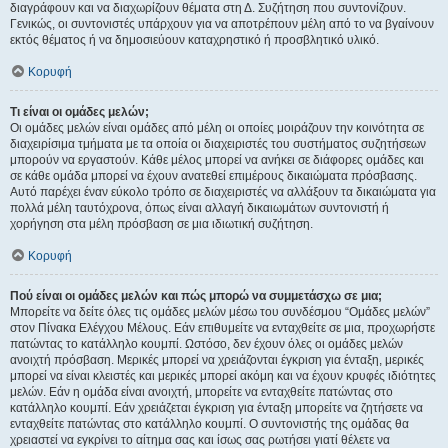
διαγράφουν και να διαχωρίζουν θέματα στη Δ. Συζήτηση που συντονίζουν.
Γενικώς, οι συντονιστές υπάρχουν για να αποτρέπουν μέλη από το να βγαίνουν
εκτός θέματος ή να δημοσιεύουν καταχρηστικό ή προσβλητικό υλικό.
Κορυφή
Τι είναι οι ομάδες μελών;
Οι ομάδες μελών είναι ομάδες από μέλη οι οποίες μοιράζουν την κοινότητα σε
διαχειρίσιμα τμήματα με τα οποία οι διαχειριστές του συστήματος συζητήσεων
μπορούν να εργαστούν. Κάθε μέλος μπορεί να ανήκει σε διάφορες ομάδες και
σε κάθε ομάδα μπορεί να έχουν ανατεθεί επιμέρους δικαιώματα πρόσβασης.
Αυτό παρέχει έναν εύκολο τρόπο σε διαχειριστές να αλλάξουν τα δικαιώματα για
πολλά μέλη ταυτόχρονα, όπως είναι αλλαγή δικαιωμάτων συντονιστή ή
χορήγηση στα μέλη πρόσβαση σε μια ιδιωτική συζήτηση.
Κορυφή
Πού είναι οι ομάδες μελών και πώς μπορώ να συμμετάσχω σε μια;
Μπορείτε να δείτε όλες τις ομάδες μελών μέσω του συνδέσμου “Ομάδες μελών”
στον Πίνακα Ελέγχου Μέλους. Εάν επιθυμείτε να ενταχθείτε σε μια, προχωρήστε
πατώντας το κατάλληλο κουμπί. Ωστόσο, δεν έχουν όλες οι ομάδες μελών
ανοιχτή πρόσβαση. Μερικές μπορεί να χρειάζονται έγκριση για ένταξη, μερικές
μπορεί να είναι κλειστές και μερικές μπορεί ακόμη και να έχουν κρυφές ιδιότητες
μελών. Εάν η ομάδα είναι ανοιχτή, μπορείτε να ενταχθείτε πατώντας στο
κατάλληλο κουμπί. Εάν χρειάζεται έγκριση για ένταξη μπορείτε να ζητήσετε να
ενταχθείτε πατώντας στο κατάλληλο κουμπί. Ο συντονιστής της ομάδας θα
χρειαστεί να εγκρίνει το αίτημα σας και ίσως σας ρωτήσει γιατί θέλετε να