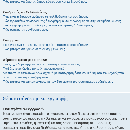
Πώς μπορώ να βρω τις δημοσιεύσεις μου και τα θέματά μου;
Συνδρομές και Σελιδοδείκτες
Ποια είναι η διαφορά ανάμεσα σε σελιδοδείκτη και συνδρομή;
Πώς προσθέτω σελιδοδείκτες ή εγγράφομαι σε συνδρομές σε συγκεκριμένα θέματα;
Πώς εγγράφομαι σε συνδρομές σε συγκεκριμένες Δ. Συζητήσεις;
Πώς αφαιρώ τις συνδρομές μου;
Συνημμένα
Τι συνημμένα επιτρέπονται σε αυτό το σύστημα συζητήσεων;
Πώς μπορώ να βρω όλα τα συνημμένα μου;
Θέματα σχετικά με το phpBB
Ποιος έχει δημιουργήσει αυτό το σύστημα συζητήσεων;
Γιατί δεν είναι διαθέσιμο το Χ χαρακτηριστικό;
Με ποιον θα επικοινωνήσω σχετικά με κατάχρηση ή/και νομικά θέματα που σχετίζονται
με αυτό το σύστημα συζητήσεων;
Πώς μπορώ να επικοινωνήσω με τον διαχειριστή του συστήματος συζητήσεων;
Θέματα σύνδεσης και εγγραφής
Γιατί πρέπει να εγγραφώ;
Ίσως να μην είναι απαραίτητο, εναπόκειται στον διαχειριστή του συστήματος
συζητήσεων ως προς το αν θα πρέπει να εγγραφείτε προκειμένου να αναρτήσετε
μηνύματα. Ωστόσο, η εγγραφή θα σας δώσει πρόσβαση σε πρόσθετες
υπηρεσίες που δεν είναι διαθέσιμες σε επισκέπτες όπως ο καθορισμός εικόνων