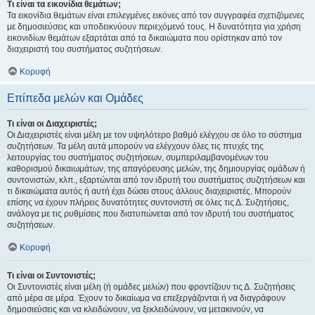
Τι είναι τα εικονίδια θεμάτων;
Τα εικονίδια θεμάτων είναι επιλεγμένες εικόνες από τον συγγραφέα σχετιζόμενες
με δημοσιεύσεις και υποδεικνύουν περιεχόμενό τους. Η δυνατότητα για χρήση
εικονιδίων θεμάτων εξαρτάται από τα δικαιώματα που ορίστηκαν από τον
διαχειριστή του συστήματος συζητήσεων.
Κορυφή
Επίπεδα μελών και Ομάδες
Τι είναι οι Διαχειριστές;
Οι Διαχειριστές είναι μέλη με τον υψηλότερο βαθμό ελέγχου σε όλο το σύστημα
συζητήσεων. Τα μέλη αυτά μπορούν να ελέγχουν όλες τις πτυχές της
λειτουργίας του συστήματος συζητήσεων, συμπεριλαμβανομένων του
καθορισμού δικαιωμάτων, της απαγόρευσης μελών, της δημιουργίας ομάδων ή
συντονιστών, κλπ., εξαρτώνται από τον ιδρυτή του συστήματος συζητήσεων και
τι δικαιώματα αυτός ή αυτή έχει δώσει στους άλλους διαχειριστές. Μπορούν
επίσης να έχουν πλήρεις δυνατότητες συντονιστή σε όλες τις Δ. Συζητήσεις,
ανάλογα με τις ρυθμίσεις που διατυπώνεται από τον ιδρυτή του συστήματος
συζητήσεων.
Κορυφή
Τι είναι οι Συντονιστές;
Οι Συντονιστές είναι μέλη (ή ομάδες μελών) που φροντίζουν τις Δ. Συζητήσεις
από μέρα σε μέρα. Έχουν το δικαίωμα να επεξεργάζονται ή να διαγράφουν
δημοσιεύσεις και να κλειδώνουν, να ξεκλειδώνουν, να μετακινούν, να