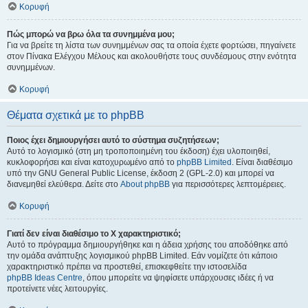
Κορυφή
Πώς μπορώ να βρω όλα τα συνημμένα μου;
Για να βρείτε τη λίστα των συνημμένων σας τα οποία έχετε φορτώσει, πηγαίνετε
στον Πίνακα Ελέγχου Μέλους και ακολουθήστε τους συνδέσμους στην ενότητα
συνημμένων.
Κορυφή
Θέματα σχετικά με το phpBB
Ποιος έχει δημιουργήσει αυτό το σύστημα συζητήσεων;
Αυτό το λογισμικό (στη μη τροποποιημένη του έκδοση) έχει υλοποιηθεί,
κυκλοφορήσει και είναι κατοχυρωμένο από το
phpBB Limited
. Είναι διαθέσιμο
υπό την GNU General Public License, έκδοση 2 (GPL-2.0) και μπορεί να
διανεμηθεί ελεύθερα. Δείτε στο
About phpBB
για περισσότερες λεπτομέρειες.
Κορυφή
Γιατί δεν είναι διαθέσιμο το Χ χαρακτηριστικό;
Αυτό το πρόγραμμα δημιουργήθηκε και η άδεια χρήσης του αποδόθηκε από
την ομάδα ανάπτυξης λογισμικού phpBB Limited. Εάν νομίζετε ότι κάποιο
χαρακτηριστικό πρέπει να προστεθεί, επισκεφθείτε την ιστοσελίδα
phpBB Ideas Centre
, όπου μπορείτε να ψηφίσετε υπάρχουσες ιδέες ή να
προτείνετε νέες λειτουργίες.