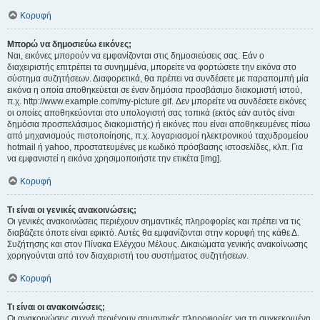
Κορυφή
Μπορώ να δημοσιεύω εικόνες;
Ναι, εικόνες μπορούν να εμφανίζονται στις δημοσιεύσεις σας. Εάν ο
διαχειριστής επιτρέπει τα συνημμένα, μπορείτε να φορτώσετε την εικόνα στο
σύστημα συζητήσεων. Διαφορετικά, θα πρέπει να συνδέσετε με παραπομπή μία
εικόνα η οποία αποθηκεύεται σε έναν δημόσια προσβάσιμο διακομιστή ιστού,
π.χ. http://www.example.com/my-picture.gif. Δεν μπορείτε να συνδέσετε εικόνες
οι οποίες αποθηκεύονται στο υπολογιστή σας τοπικά (εκτός εάν αυτός είναι
δημόσια προσπελάσιμος διακομιστής) ή εικόνες που είναι αποθηκευμένες πίσω
από μηχανισμούς πιστοποίησης, π.χ. λογαριασμοί ηλεκτρονικού ταχυδρομείου
hotmail ή yahoo, προστατευμένες με κωδικό πρόσβασης ιστοσελίδες, κλπ. Για
να εμφανιστεί η εικόνα χρησιμοποιήστε την ετικέτα [img].
Κορυφή
Τι είναι οι γενικές ανακοινώσεις;
Οι γενικές ανακοινώσεις περιέχουν σημαντικές πληροφορίες και πρέπει να τις
διαβάζετε όποτε είναι εφικτό. Αυτές θα εμφανίζονται στην κορυφή της κάθε Δ.
Συζήτησης και στον Πίνακα Ελέγχου Μέλους. Δικαιώματα γενικής ανακοίνωσης
χορηγούνται από τον διαχειριστή του συστήματος συζητήσεων.
Κορυφή
Τι είναι οι ανακοινώσεις;
Οι ανακοινώσεις συχνά περιέχουν σημαντικές πληροφορίες για τη συγκεκριμένη