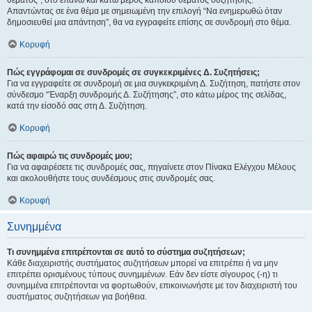
θέματος", στο επάνω και κάτω μέρος κάποιου θέματος συζήτησης.
Απαντώντας σε ένα θέμα με σημειωμένη την επιλογή “Να ενημερωθώ όταν
δημοσιευθεί μια απάντηση”, θα να εγγραφείτε επίσης σε συνδρομή στο θέμα.
Κορυφή
Πώς εγγράφομαι σε συνδρομές σε συγκεκριμένες Δ. Συζητήσεις;
Για να εγγραφείτε σε συνδρομή σε μια συγκεκριμένη Δ. Συζήτηση, πατήστε στον
σύνδεσμο “Έναρξη συνδρομής Δ. Συζήτησης”, στο κάτω μέρος της σελίδας,
κατά την είσοδό σας στη Δ. Συζήτηση.
Κορυφή
Πώς αφαιρώ τις συνδρομές μου;
Για να αφαιρέσετε τις συνδρομές σας, πηγαίνετε στον Πίνακα Ελέγχου Μέλους
και ακολουθήστε τους συνδέσμους στις συνδρομές σας.
Κορυφή
Συνημμένα
Τι συνημμένα επιτρέπονται σε αυτό το σύστημα συζητήσεων;
Κάθε διαχειριστής συστήματος συζητήσεων μπορεί να επιτρέπει ή να μην
επιτρέπει ορισμένους τύπους συνημμένων. Εάν δεν είστε σίγουρος (-η) τι
συνημμένα επιτρέπονται να φορτωθούν, επικοινωνήστε με τον διαχειριστή του
συστήματος συζητήσεων για βοήθεια.