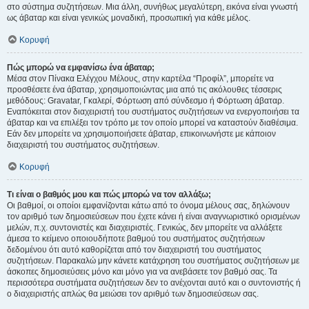
στο σύστημα συζητήσεων. Μια άλλη, συνήθως μεγαλύτερη, εικόνα είναι γνωστή
ως άβαταρ και είναι γενικώς μοναδική, προσωπική για κάθε μέλος.
Κορυφή
Πώς μπορώ να εμφανίσω ένα άβαταρ;
Μέσα στον Πίνακα Ελέγχου Μέλους, στην καρτέλα “Προφίλ”, μπορείτε να
προσθέσετε ένα άβαταρ, χρησιμοποιώντας μια από τις ακόλουθες τέσσερις
μεθόδους: Gravatar, Γκαλερί, Φόρτωση από σύνδεσμο ή Φόρτωση άβαταρ.
Εναπόκειται στον διαχειριστή του συστήματος συζητήσεων να ενεργοποιήσει τα
άβαταρ και να επιλέξει τον τρόπο με τον οποίο μπορεί να καταστούν διαθέσιμα.
Εάν δεν μπορείτε να χρησιμοποιήσετε άβαταρ, επικοινωνήστε με κάποιον
διαχειριστή του συστήματος συζητήσεων.
Κορυφή
Τι είναι ο βαθμός μου και πώς μπορώ να τον αλλάξω;
Οι βαθμοί, οι οποίοι εμφανίζονται κάτω από το όνομα μέλους σας, δηλώνουν
τον αριθμό των δημοσιεύσεων που έχετε κάνει ή είναι αναγνωριστικό ορισμένων
μελών, π.χ. συντονιστές και διαχειριστές. Γενικώς, δεν μπορείτε να αλλάξετε
άμεσα το κείμενο οποιουδήποτε βαθμού του συστήματος συζητήσεων
δεδομένου ότι αυτό καθορίζεται από τον διαχειριστή του συστήματος
συζητήσεων. Παρακαλώ μην κάνετε κατάχρηση του συστήματος συζητήσεων με
άσκοπες δημοσιεύσεις μόνο και μόνο για να ανεβάσετε τον βαθμό σας. Τα
περισσότερα συστήματα συζητήσεων δεν το ανέχονται αυτό και ο συντονιστής ή
ο διαχειριστής απλώς θα μειώσει τον αριθμό των δημοσιεύσεων σας.