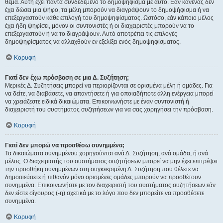
θέμα. Αυτή έχει πάντα συνδεδεμένο το δημοψήφισμα με αυτό. Εάν κανένας δεν
έχει δώσει μια ψήφο, τα μέλη μπορούν να διαγράψουν το δημοψήφισμα ή να
επεξεργαστούν κάθε επιλογή του δημοψηφίσματος. Ωστόσο, εάν κάποιο μέλος
έχει ήδη ψηφίσει, μόνον οι συντονιστές ή οι διαχειριστές μπορούν να το
επεξεργαστούν ή να το διαγράψουν. Αυτό αποτρέπει τις επιλογές
δημοψηφίσματος να αλλαχθούν εν εξελίξει ενός δημοψηφίσματος.
Κορυφή
Γιατί δεν έχω πρόσβαση σε μια Δ. Συζήτηση;
Μερικές Δ. Συζητήσεις μπορεί να περιορίζονται σε ορισμένα μέλη ή ομάδες. Για
να δείτε, να διαβάσετε, να απαντήσετε ή για οποιαδήποτε άλλη ενέργεια μπορεί
να χρειάζεστε ειδικά δικαιώματα. Επικοινωνήστε με έναν συντονιστή ή
διαχειριστή του συστήματος συζητήσεων για να σας χορηγήσει την πρόσβαση.
Κορυφή
Γιατί δεν μπορώ να προσθέσω συνημμένα;
Τα δικαιώματα συνημμένου χορηγούνται ανά Δ. Συζήτηση, ανά ομάδα, ή ανά
μέλος. Ο διαχειριστής του συστήματος συζητήσεων μπορεί να μην έχει επιτρέψει
την προσθήκη συνημμένων στη συγκεκριμένη Δ. Συζήτηση που θέλετε να
δημοσιεύσετε ή πιθανόν μόνο ορισμένες ομάδες μπορούν να προσθέτουν
συνημμένα. Επικοινωνήστε με τον διαχειριστή του συστήματος συζητήσεων εάν
δεν είστε σίγουρος (-η) σχετικά με το λόγο που δεν μπορείτε να προσθέσετε
συνημμένα.
Κορυφή