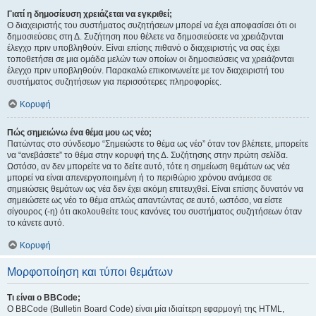
Γιατί η δημοσίευση χρειάζεται να εγκριθεί;
Ο διαχειριστής του συστήματος συζητήσεων μπορεί να έχει αποφασίσει ότι οι
δημοσιεύσεις στη Δ. Συζήτηση που θέλετε να δημοσιεύσετε να χρειάζονται
έλεγχο πριν υποβληθούν. Είναι επίσης πιθανό ο διαχειριστής να σας έχει
τοποθετήσει σε μια ομάδα μελών των οποίων οι δημοσιεύσεις να χρειάζονται
έλεγχο πριν υποβληθούν. Παρακαλώ επικοινωνείτε με τον διαχειριστή του
συστήματος συζητήσεων για περισσότερες πληροφορίες.
Κορυφή
Πώς σημειώνω ένα θέμα μου ως νέο;
Πατώντας στο σύνδεσμο “Σημειώστε το θέμα ως νέο” όταν τον βλέπετε, μπορείτε
να “ανεβάσετε” το θέμα στην κορυφή της Δ. Συζήτησης στην πρώτη σελίδα.
Ωστόσο, αν δεν μπορείτε να το δείτε αυτό, τότε η σημείωση θεμάτων ως νέα
μπορεί να είναι απενεργοποιημένη ή το περιθώριο χρόνου ανάμεσα σε
σημειώσεις θεμάτων ως νέα δεν έχει ακόμη επιτευχθεί. Είναι επίσης δυνατόν να
σημειώσετε ως νέο το θέμα απλώς απαντώντας σε αυτό, ωστόσο, να είστε
σίγουρος (-η) ότι ακολουθείτε τους κανόνες του συστήματος συζητήσεων όταν
το κάνετε αυτό.
Κορυφή
Μορφοποίηση και τύποι θεμάτων
Τι είναι ο BBCode;
Ο BBCode (Bulletin Board Code) είναι μία ιδιαίτερη εφαρμογή της HTML,