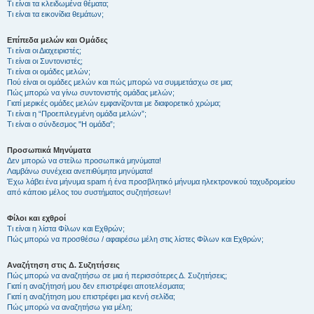
Τι είναι τα κλειδωμένα θέματα;
Τι είναι τα εικονίδια θεμάτων;
Επίπεδα μελών και Ομάδες
Τι είναι οι Διαχειριστές;
Τι είναι οι Συντονιστές;
Τι είναι οι ομάδες μελών;
Πού είναι οι ομάδες μελών και πώς μπορώ να συμμετάσχω σε μια;
Πώς μπορώ να γίνω συντονιστής ομάδας μελών;
Γιατί μερικές ομάδες μελών εμφανίζονται με διαφορετικό χρώμα;
Τι είναι η “Προεπιλεγμένη ομάδα μελών”;
Τι είναι ο σύνδεσμος "Η ομάδα”;
Προσωπικά Μηνύματα
Δεν μπορώ να στείλω προσωπικά μηνύματα!
Λαμβάνω συνέχεια ανεπιθύμητα μηνύματα!
Έχω λάβει ένα μήνυμα spam ή ένα προσβλητικό μήνυμα ηλεκτρονικού ταχυδρομείου
από κάποιο μέλος του συστήματος συζητήσεων!
Φίλοι και εχθροί
Τι είναι η λίστα Φίλων και Εχθρών;
Πώς μπορώ να προσθέσω / αφαιρέσω μέλη στις λίστες Φίλων και Εχθρών;
Αναζήτηση στις Δ. Συζητήσεις
Πώς μπορώ να αναζητήσω σε μια ή περισσότερες Δ. Συζητήσεις;
Γιατί η αναζήτησή μου δεν επιστρέφει αποτελέσματα;
Γιατί η αναζήτηση μου επιστρέφει μια κενή σελίδα;
Πώς μπορώ να αναζητήσω για μέλη;