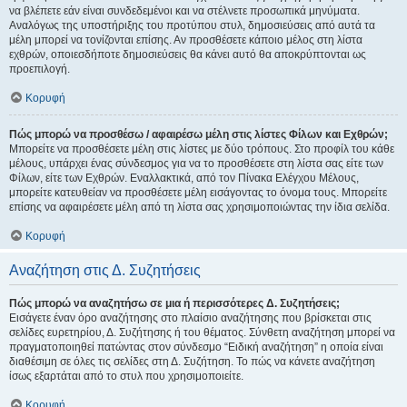
να βλέπετε εάν είναι συνδεδεμένοι και να στέλνετε προσωπικά μηνύματα.
Αναλόγως της υποστήριξης του προτύπου στυλ, δημοσιεύσεις από αυτά τα
μέλη μπορεί να τονίζονται επίσης. Αν προσθέσετε κάποιο μέλος στη λίστα
εχθρών, οποιεσδήποτε δημοσιεύσεις θα κάνει αυτό θα αποκρύπτονται ως
προεπιλογή.
Κορυφή
Πώς μπορώ να προσθέσω / αφαιρέσω μέλη στις λίστες Φίλων και Εχθρών;
Μπορείτε να προσθέσετε μέλη στις λίστες με δύο τρόπους. Στο προφίλ του κάθε
μέλους, υπάρχει ένας σύνδεσμος για να το προσθέσετε στη λίστα σας είτε των
Φίλων, είτε των Εχθρών. Εναλλακτικά, από τον Πίνακα Ελέγχου Μέλους,
μπορείτε κατευθείαν να προσθέσετε μέλη εισάγοντας το όνομα τους. Μπορείτε
επίσης να αφαιρέσετε μέλη από τη λίστα σας χρησιμοποιώντας την ίδια σελίδα.
Κορυφή
Αναζήτηση στις Δ. Συζητήσεις
Πώς μπορώ να αναζητήσω σε μια ή περισσότερες Δ. Συζητήσεις;
Εισάγετε έναν όρο αναζήτησης στο πλαίσιο αναζήτησης που βρίσκεται στις
σελίδες ευρετηρίου, Δ. Συζήτησης ή του θέματος. Σύνθετη αναζήτηση μπορεί να
πραγματοποιηθεί πατώντας στον σύνδεσμο “Ειδική αναζήτηση” η οποία είναι
διαθέσιμη σε όλες τις σελίδες στη Δ. Συζήτηση. Το πώς να κάνετε αναζήτηση
ίσως εξαρτάται από το στυλ που χρησιμοποιείτε.
Κορυφή