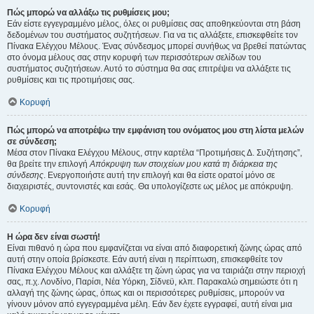
Πώς μπορώ να αλλάξω τις ρυθμίσεις μου;
Εάν είστε εγγεγραμμένο μέλος, όλες οι ρυθμίσεις σας αποθηκεύονται στη βάση
δεδομένων του συστήματος συζητήσεων. Για να τις αλλάξετε, επισκεφθείτε τον
Πίνακα Ελέγχου Μέλους. Ένας σύνδεσμος μπορεί συνήθως να βρεθεί πατώντας
στο όνομα μέλους σας στην κορυφή των περισσότερων σελίδων του
συστήματος συζητήσεων. Αυτό το σύστημα θα σας επιτρέψει να αλλάξετε τις
ρυθμίσεις και τις προτιμήσεις σας.
Κορυφή
Πώς μπορώ να αποτρέψω την εμφάνιση του ονόματος μου στη λίστα μελών
σε σύνδεση;
Μέσα στον Πίνακα Ελέγχου Μέλους, στην καρτέλα “Προτιμήσεις Δ. Συζήτησης”,
θα βρείτε την επιλογή
Απόκρυψη των στοιχείων μου κατά τη διάρκεια της
σύνδεσης
. Ενεργοποιήστε αυτή την επιλογή και θα είστε ορατοί μόνο σε
διαχειριστές, συντονιστές και εσάς. Θα υπολογίζεστε ως μέλος με απόκρυψη.
Κορυφή
Η ώρα δεν είναι σωστή!
Είναι πιθανό η ώρα που εμφανίζεται να είναι από διαφορετική ζώνης ώρας από
αυτή στην οποία βρίσκεστε. Εάν αυτή είναι η περίπτωση, επισκεφθείτε τον
Πίνακα Ελέγχου Μέλους και αλλάξτε τη ζώνη ώρας για να ταιριάζει στην περιοχή
σας, π.χ. Λονδίνο, Παρίσι, Νέα Υόρκη, Σίδνεϋ, κλπ. Παρακαλώ σημειώστε ότι η
αλλαγή της ζώνης ώρας, όπως και οι περισσότερες ρυθμίσεις, μπορούν να
γίνουν μόνον από εγγεγραμμένα μέλη. Εάν δεν έχετε εγγραφεί, αυτή είναι μια