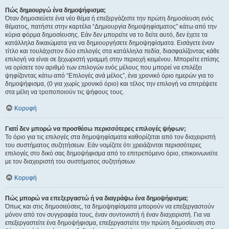
Πώς δημιουργώ ένα δημοψήφισμα;
Όταν δημοσιεύετε ένα νέο θέμα ή επεξεργάζεστε την πρώτη δημοσίευση ενός
θέματος, πατήστε στην καρτέλα “Δημιουργία δημοψηφίσματος” κάτω από την
κύρια φόρμα δημοσίευσης. Εάν δεν μπορείτε να το δείτε αυτό, δεν έχετε τα
κατάλληλα δικαιώματα για να δημιουργήσετε δημοψηφίσματα. Εισάγετε έναν
τίτλο και τουλάχιστον δύο επιλογές στα κατάλληλα πεδία, διασφαλίζοντας κάθε
επιλογή να είναι σε ξεχωριστή γραμμή στην περιοχή κειμένου. Μπορείτε επίσης
να ορίσετε τον αριθμό των επιλογών ενός μέλους που μπορεί να επιλέξει
ψηφίζοντας κάτω από “Επιλογές ανά μέλος”, ένα χρονικό όριο ημερών για το
δημοψήφισμα, (0 για χωρίς χρονικό όριο) και τέλος την επιλογή να επιτρέψετε
στα μέλη να τροποποιούν τις ψήφους τους.
Κορυφή
Γιατί δεν μπορώ να προσθέσω περισσότερες επιλογές ψήφων;
Το όριο για τις επιλογές στα δημοψηφίσματα καθορίζεται από τον διαχειριστή
του συστήματος συζητήσεων. Εάν νομίζετε ότι χρειάζονται περισσότερες
επιλογές στο δικό σας δημοψήφισμα από το επιτρεπόμενο όριο, επικοινωνείτε
με τον διαχειριστή του συστήματος συζητήσεων.
Κορυφή
Πώς μπορώ να επεξεργαστώ ή να διαγράψω ένα δημοψήφισμα;
Όπως και στις δημοσιεύσεις, τα δημοψηφίσματα μπορούν να επεξεργαστούν
μόνον από τον συγγραφέα τους, έναν συντονιστή ή έναν διαχειριστή. Για να
επεξεργαστείτε ένα δημοψήφισμα, επεξεργαστείτε την πρώτη δημοσίευση στο