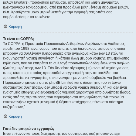
μελών (avatars), προσωπικά μηνύματα, αποστολή και λήψη μηνυμάτων
ηλεκτρονικού ταχυδρομείου από και προς άλλα μέλη, ένταξη σε ομάδα μελών,
κλπ. Χρειάζονται μόνο μερικά λεπτά για την εγγραφή σας οπότε σας
συμβουλεύουμε να το κάνετε.
Κορυφή
Τι είναι το COPPA;
Το COPPA, ή Προστασία Προσωπικών Δεδομένων Ανηλίκων στο Διαδίκτυο,
πράξη του 1998, είναι νόμος που απαιτεί από δικτυακούς τόπους οι οποίοι
μπορούν να συλλέγουν πληροφορίες από ανηλίκους κάτω των 13 ετών να
έχουν γραπτή γονική συναίνεση ή κάποια άλλη μέθοδο νομικής επιβεβαίωσης
κηδεμόνα, που να επιτρέπει τη συλλογή προσωπικών δεδομένων από ανήλικο
ηλικίας μικρότερης των 13. Εάν δεν είστε σίγουρος (-η) αν αυτό ισχύει για σας,
όπως κάποιος ο οποίος προσπαθεί να εγγραφεί ή στην ιστοσελίδα που
προσπαθείτε να εγγραφείτε, επικοινωνήστε με νομικό σύμβουλο για βοήθεια.
Παρακαλώ σημειώστε ότι το phpBB Limited και ο ιδιοκτήτης του εν λόγω
συστήματος συζητήσεων δεν μπορεί να δώσει νομική συμβουλή και δεν είναι
ένα σημείο επαφής για ενδοιασμούς νομικού χαρακτήρα οποιουδήποτε είδους,
εκτός από τις περιπτώσεις που περιγράφονται στην ερώτηση “Με ποιόν θα
επικοινωνήσω σχετικά με νομικά ή θέματα κατάχρησης πάνω στο σύστημα
συζητήσεων;”.
Κορυφή
Γιατί δεν μπορώ να εγγραφώ;
Είναι πιθανόν κάποιος διαχειριστής του συστήματος συζητήσεων να έχει