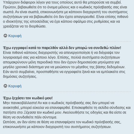
Υπάρχουν διάφοροι λόγοι για τους οποίους αυτό θα μπορούσε να συμβεί.
Πρώτον, βεβαιωθείτε ότι το όνομα μέλους και ο κωδικός πρόσβασής σας είναι
σωστά. Αν είναι σωστά, επικοινωνήστε με κάποιον διαχειριστή του συστήματος
συζητήσεων για να βεβαιωθείτε ότι δεν έχετε απαγορευθεί. Είναι επίσης πιθανό
ο ιδιοκτήτης της ιστοσελίδας να έχει κάποιο σφάλμα στις ρυθμίσεις και να
χρειάζεται να το διορθώσει.
Κορυφή
Έχω εγγραφεί κατά το παρελθόν αλλά δεν μπορώ να συνδεθώ πλέον!
Είναι πιθανό κάποιος διαχειριστής να απενεργοποίησε ή να διέγραψε τον
λογαριασμό σας για κάποιο λόγο. Επίσης, πολλά συστήματα συζητήσεων
απομακρύνουν μέλη περιοδικά που δεν έχουν δημοσιεύσει μηνύματα για
μεγάλο χρονικό διάστημα για να μειώσουν το μέγεθος της βάσης δεδομένων.
Εάν αυτό συμβαίνει, προσπαθήστε να εγγραφείτε ξανά και να εμπλακείτε στις
δημόσιες συζητήσεις.
Κορυφή
Έχω ξεχάσει τον κωδικό μου!
Μην πανικοβάλλεστε! Αν και ο κωδικός πρόσβασής σας δεν μπορεί να
ανακτηθεί, μπορεί εύκολα να επαναφερθεί. Επισκεφθείτε τη σελίδα σύνδεσης και
πατήστε στο
Ξέχασα τον κωδικό μου
. Ακολουθήστε τις οδηγίες και θα είστε σε
θέση να συνδεθείτε πάλι σύντομα.
Ωστόσο, αν δεν είστε σε θέση να επαναφέρετε τον κωδικό πρόσβασής σας,
επικοινωνήστε με κάποιον διαχειριστή του συστήματος συζητήσεων.