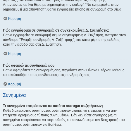
θέματος", στο επάνω και κάτω μέρος κάποιου θέματος συζήτησης.
Απαντώντας σε ένα θέμα με σημειωμένη την επιλογή “Να ενημερωθώ όταν
δημοσιευθεί μια απάντηση”, θα να εγγραφείτε επίσης σε συνδρομή στο θέμα.
Κορυφή
Πώς εγγράφομαι σε συνδρομές σε συγκεκριμένες Δ. Συζητήσεις;
Για να εγγραφείτε σε συνδρομή σε μια συγκεκριμένη Δ. Συζήτηση, πατήστε στον
σύνδεσμο “Έναρξη συνδρομής Δ. Συζήτησης”, στο κάτω μέρος της σελίδας,
κατά την είσοδό σας στη Δ. Συζήτηση.
Κορυφή
Πώς αφαιρώ τις συνδρομές μου;
Για να αφαιρέσετε τις συνδρομές σας, πηγαίνετε στον Πίνακα Ελέγχου Μέλους
και ακολουθήστε τους συνδέσμους στις συνδρομές σας.
Κορυφή
Συνημμένα
Τι συνημμένα επιτρέπονται σε αυτό το σύστημα συζητήσεων;
Κάθε διαχειριστής συστήματος συζητήσεων μπορεί να επιτρέπει ή να μην
επιτρέπει ορισμένους τύπους συνημμένων. Εάν δεν είστε σίγουρος (-η) τι
συνημμένα επιτρέπονται να φορτωθούν, επικοινωνήστε με τον διαχειριστή του
συστήματος συζητήσεων για βοήθεια.