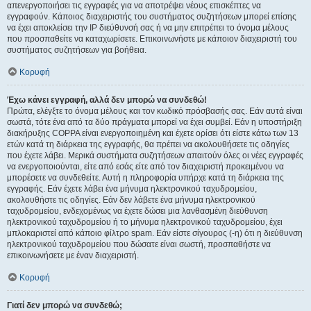
απενεργοποιήσει τις εγγραφές για να αποτρέψει νέους επισκέπτες να
εγγραφούν. Κάποιος διαχειριστής του συστήματος συζητήσεων μπορεί επίσης
να έχει αποκλείσει την IP διεύθυνσή σας ή να μην επιτρέπει το όνομα μέλους
που προσπαθείτε να καταχωρίσετε. Επικοινωνήστε με κάποιον διαχειριστή του
συστήματος συζητήσεων για βοήθεια.
Κορυφή
Έχω κάνει εγγραφή, αλλά δεν μπορώ να συνδεθώ!
Πρώτα, ελέγξτε το όνομα μέλους και τον κωδικό πρόσβασής σας. Εάν αυτά είναι
σωστά, τότε ένα από τα δύο πράγματα μπορεί να έχει συμβεί. Εάν η υποστήριξη
διακήρυξης COPPA είναι ενεργοποιημένη και έχετε ορίσει ότι είστε κάτω των 13
ετών κατά τη διάρκεια της εγγραφής, θα πρέπει να ακολουθήσετε τις οδηγίες
που έχετε λάβει. Μερικά συστήματα συζητήσεων απαιτούν όλες οι νέες εγγραφές
να ενεργοποιούνται, είτε από εσάς είτε από τον διαχειριστή προκειμένου να
μπορέσετε να συνδεθείτε. Αυτή η πληροφορία υπήρχε κατά τη διάρκεια της
εγγραφής. Εάν έχετε λάβει ένα μήνυμα ηλεκτρονικού ταχυδρομείου,
ακολουθήστε τις οδηγίες. Εάν δεν λάβετε ένα μήνυμα ηλεκτρονικού
ταχυδρομείου, ενδεχομένως να έχετε δώσει μια λανθασμένη διεύθυνση
ηλεκτρονικού ταχυδρομείου ή το μήνυμα ηλεκτρονικού ταχυδρομείου, έχει
μπλοκαριστεί από κάποιο φίλτρο spam. Εάν είστε σίγουρος (-η) ότι η διεύθυνση
ηλεκτρονικού ταχυδρομείου που δώσατε είναι σωστή, προσπαθήστε να
επικοινωνήσετε με έναν διαχειριστή.
Κορυφή
Γιατί δεν μπορώ να συνδεθώ;