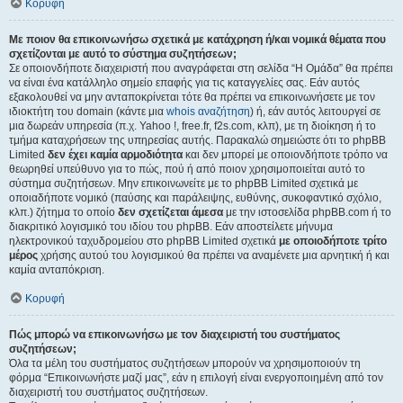
Κορυφή
Με ποιον θα επικοινωνήσω σχετικά με κατάχρηση ή/και νομικά θέματα που
σχετίζονται με αυτό το σύστημα συζητήσεων;
Σε οποιονδήποτε διαχειριστή που αναγράφεται στη σελίδα “Η Ομάδα” θα πρέπει
να είναι ένα κατάλληλο σημείο επαφής για τις καταγγελίες σας. Εάν αυτός
εξακολουθεί να μην ανταποκρίνεται τότε θα πρέπει να επικοινωνήσετε με τον
ιδιοκτήτη του domain (κάντε μια
whois αναζήτηση
) ή, εάν αυτός λειτουργεί σε
μια δωρεάν υπηρεσία (π.χ. Yahoo !, free.fr, f2s.com, κλπ), με τη διοίκηση ή το
τμήμα καταχρήσεων της υπηρεσίας αυτής. Παρακαλώ σημειώστε ότι το phpBB
Limited
δεν έχει καμία αρμοδιότητα
και δεν μπορεί με οποιονδήποτε τρόπο να
θεωρηθεί υπεύθυνο για το πώς, πού ή από ποιον χρησιμοποιείται αυτό το
σύστημα συζητήσεων. Μην επικοινωνείτε με το phpBB Limited σχετικά με
οποιαδήποτε νομικό (παύσης και παράλειψης, ευθύνης, συκοφαντικό σχόλιο,
κλπ.) ζήτημα το οποίο
δεν σχετίζεται άμεσα
με την ιστοσελίδα phpBB.com ή το
διακριτικό λογισμικό του ιδίου του phpBB. Εάν αποστείλετε μήνυμα
ηλεκτρονικού ταχυδρομείου στο phpBB Limited σχετικά
με οποιοδήποτε τρίτο
μέρος
χρήσης αυτού του λογισμικού θα πρέπει να αναμένετε μια αρνητική ή και
καμία ανταπόκριση.
Κορυφή
Πώς μπορώ να επικοινωνήσω με τον διαχειριστή του συστήματος
συζητήσεων;
Όλα τα μέλη του συστήματος συζητήσεων μπορούν να χρησιμοποιούν τη
φόρμα “Επικοινωνήστε μαζί μας”, εάν η επιλογή είναι ενεργοποιημένη από τον
διαχειριστή του συστήματος συζητήσεων.