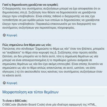
Γιατί η δημοσίευση χρειάζεται να εγκριθεί;
Ο διαχειριστής του συστήματος συζητήσεων μπορεί να έχει αποφασίσει ότι οι
δημοσιεύσεις στη Δ. Συζήτηση που θέλετε να δημοσιεύσετε να χρειάζονται
έλεγχο πριν υποβληθούν. Είναι επίσης πιθανό ο διαχειριστής να σας έχει
τοποθετήσει σε μια ομάδα μελών των οποίων οι δημοσιεύσεις να χρειάζονται
έλεγχο πριν υποβληθούν. Παρακαλώ επικοινωνείτε με τον διαχειριστή του
συστήματος συζητήσεων για περισσότερες πληροφορίες.
Κορυφή
Πώς σημειώνω ένα θέμα μου ως νέο;
Πατώντας στο σύνδεσμο “Σημειώστε το θέμα ως νέο” όταν τον βλέπετε, μπορείτε
να “ανεβάσετε” το θέμα στην κορυφή της Δ. Συζήτησης στην πρώτη σελίδα.
Ωστόσο, αν δεν μπορείτε να το δείτε αυτό, τότε η σημείωση θεμάτων ως νέα
μπορεί να είναι απενεργοποιημένη ή το περιθώριο χρόνου ανάμεσα σε
σημειώσεις θεμάτων ως νέα δεν έχει ακόμη επιτευχθεί. Είναι επίσης δυνατόν να
σημειώσετε ως νέο το θέμα απλώς απαντώντας σε αυτό, ωστόσο, να είστε
σίγουρος (-η) ότι ακολουθείτε τους κανόνες του συστήματος συζητήσεων όταν
το κάνετε αυτό.
Κορυφή
Μορφοποίηση και τύποι θεμάτων
Τι είναι ο BBCode;
Ο BBCode (Bulletin Board Code) είναι μία ιδιαίτερη εφαρμογή της HTML,