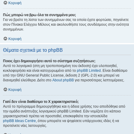
Κορυφή
Πώς μπορώ να βρω όλα τα συνημμένα μου;
Για να βρείτε τη λίστα των συνημμένων σας τα οποία έχετε φορτώσει, πηγαίνετε
στον Πίνακα Ελέγχου Μέλους και ακολουθήστε τους συνδέσμους στην ενότητα
συνημμένων.
Κορυφή
Θέματα σχετικά με το phpBB
Ποιος έχει δημιουργήσει αυτό το σύστημα συζητήσεων;
Αυτό το λογισμικό (στη μη τροποποιημένη του έκδοση) έχει υλοποιηθεί,
κυκλοφορήσει και είναι κατοχυρωμένο από το
phpBB Limited
. Είναι διαθέσιμο
υπό την GNU General Public License, έκδοση 2 (GPL-2.0) και μπορεί να
διανεμηθεί ελεύθερα. Δείτε στο
About phpBB
για περισσότερες λεπτομέρειες.
Κορυφή
Γιατί δεν είναι διαθέσιμο το Χ χαρακτηριστικό;
Αυτό το πρόγραμμα δημιουργήθηκε και η άδεια χρήσης του αποδόθηκε από
την ομάδα ανάπτυξης λογισμικού phpBB Limited. Εάν νομίζετε ότι κάποιο
χαρακτηριστικό πρέπει να προστεθεί, επισκεφθείτε την ιστοσελίδα
phpBB Ideas Centre
, όπου μπορείτε να ψηφίσετε υπάρχουσες ιδέες ή να
προτείνετε νέες λειτουργίες.