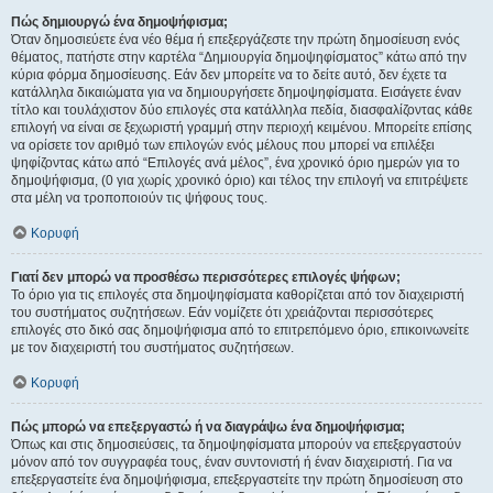
Πώς δημιουργώ ένα δημοψήφισμα;
Όταν δημοσιεύετε ένα νέο θέμα ή επεξεργάζεστε την πρώτη δημοσίευση ενός
θέματος, πατήστε στην καρτέλα “Δημιουργία δημοψηφίσματος” κάτω από την
κύρια φόρμα δημοσίευσης. Εάν δεν μπορείτε να το δείτε αυτό, δεν έχετε τα
κατάλληλα δικαιώματα για να δημιουργήσετε δημοψηφίσματα. Εισάγετε έναν
τίτλο και τουλάχιστον δύο επιλογές στα κατάλληλα πεδία, διασφαλίζοντας κάθε
επιλογή να είναι σε ξεχωριστή γραμμή στην περιοχή κειμένου. Μπορείτε επίσης
να ορίσετε τον αριθμό των επιλογών ενός μέλους που μπορεί να επιλέξει
ψηφίζοντας κάτω από “Επιλογές ανά μέλος”, ένα χρονικό όριο ημερών για το
δημοψήφισμα, (0 για χωρίς χρονικό όριο) και τέλος την επιλογή να επιτρέψετε
στα μέλη να τροποποιούν τις ψήφους τους.
Κορυφή
Γιατί δεν μπορώ να προσθέσω περισσότερες επιλογές ψήφων;
Το όριο για τις επιλογές στα δημοψηφίσματα καθορίζεται από τον διαχειριστή
του συστήματος συζητήσεων. Εάν νομίζετε ότι χρειάζονται περισσότερες
επιλογές στο δικό σας δημοψήφισμα από το επιτρεπόμενο όριο, επικοινωνείτε
με τον διαχειριστή του συστήματος συζητήσεων.
Κορυφή
Πώς μπορώ να επεξεργαστώ ή να διαγράψω ένα δημοψήφισμα;
Όπως και στις δημοσιεύσεις, τα δημοψηφίσματα μπορούν να επεξεργαστούν
μόνον από τον συγγραφέα τους, έναν συντονιστή ή έναν διαχειριστή. Για να
επεξεργαστείτε ένα δημοψήφισμα, επεξεργαστείτε την πρώτη δημοσίευση στο