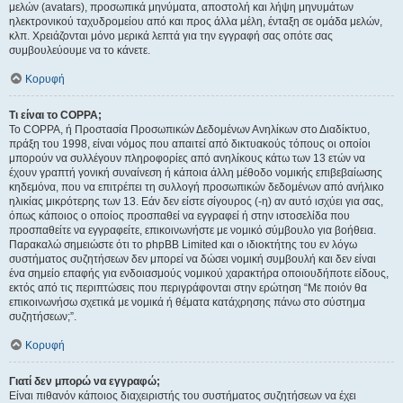
μελών (avatars), προσωπικά μηνύματα, αποστολή και λήψη μηνυμάτων
ηλεκτρονικού ταχυδρομείου από και προς άλλα μέλη, ένταξη σε ομάδα μελών,
κλπ. Χρειάζονται μόνο μερικά λεπτά για την εγγραφή σας οπότε σας
συμβουλεύουμε να το κάνετε.
Κορυφή
Τι είναι το COPPA;
Το COPPA, ή Προστασία Προσωπικών Δεδομένων Ανηλίκων στο Διαδίκτυο,
πράξη του 1998, είναι νόμος που απαιτεί από δικτυακούς τόπους οι οποίοι
μπορούν να συλλέγουν πληροφορίες από ανηλίκους κάτω των 13 ετών να
έχουν γραπτή γονική συναίνεση ή κάποια άλλη μέθοδο νομικής επιβεβαίωσης
κηδεμόνα, που να επιτρέπει τη συλλογή προσωπικών δεδομένων από ανήλικο
ηλικίας μικρότερης των 13. Εάν δεν είστε σίγουρος (-η) αν αυτό ισχύει για σας,
όπως κάποιος ο οποίος προσπαθεί να εγγραφεί ή στην ιστοσελίδα που
προσπαθείτε να εγγραφείτε, επικοινωνήστε με νομικό σύμβουλο για βοήθεια.
Παρακαλώ σημειώστε ότι το phpBB Limited και ο ιδιοκτήτης του εν λόγω
συστήματος συζητήσεων δεν μπορεί να δώσει νομική συμβουλή και δεν είναι
ένα σημείο επαφής για ενδοιασμούς νομικού χαρακτήρα οποιουδήποτε είδους,
εκτός από τις περιπτώσεις που περιγράφονται στην ερώτηση “Με ποιόν θα
επικοινωνήσω σχετικά με νομικά ή θέματα κατάχρησης πάνω στο σύστημα
συζητήσεων;”.
Κορυφή
Γιατί δεν μπορώ να εγγραφώ;
Είναι πιθανόν κάποιος διαχειριστής του συστήματος συζητήσεων να έχει