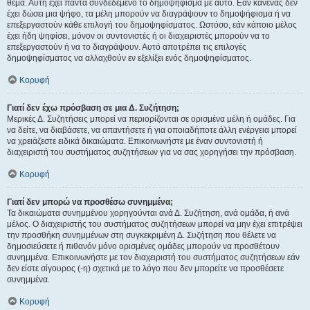
θέμα. Αυτή έχει πάντα συνδεδεμένο το δημοψήφισμα με αυτό. Εάν κανένας δεν
έχει δώσει μια ψήφο, τα μέλη μπορούν να διαγράψουν το δημοψήφισμα ή να
επεξεργαστούν κάθε επιλογή του δημοψηφίσματος. Ωστόσο, εάν κάποιο μέλος
έχει ήδη ψηφίσει, μόνον οι συντονιστές ή οι διαχειριστές μπορούν να το
επεξεργαστούν ή να το διαγράψουν. Αυτό αποτρέπει τις επιλογές
δημοψηφίσματος να αλλαχθούν εν εξελίξει ενός δημοψηφίσματος.
Κορυφή
Γιατί δεν έχω πρόσβαση σε μια Δ. Συζήτηση;
Μερικές Δ. Συζητήσεις μπορεί να περιορίζονται σε ορισμένα μέλη ή ομάδες. Για
να δείτε, να διαβάσετε, να απαντήσετε ή για οποιαδήποτε άλλη ενέργεια μπορεί
να χρειάζεστε ειδικά δικαιώματα. Επικοινωνήστε με έναν συντονιστή ή
διαχειριστή του συστήματος συζητήσεων για να σας χορηγήσει την πρόσβαση.
Κορυφή
Γιατί δεν μπορώ να προσθέσω συνημμένα;
Τα δικαιώματα συνημμένου χορηγούνται ανά Δ. Συζήτηση, ανά ομάδα, ή ανά
μέλος. Ο διαχειριστής του συστήματος συζητήσεων μπορεί να μην έχει επιτρέψει
την προσθήκη συνημμένων στη συγκεκριμένη Δ. Συζήτηση που θέλετε να
δημοσιεύσετε ή πιθανόν μόνο ορισμένες ομάδες μπορούν να προσθέτουν
συνημμένα. Επικοινωνήστε με τον διαχειριστή του συστήματος συζητήσεων εάν
δεν είστε σίγουρος (-η) σχετικά με το λόγο που δεν μπορείτε να προσθέσετε
συνημμένα.
Κορυφή