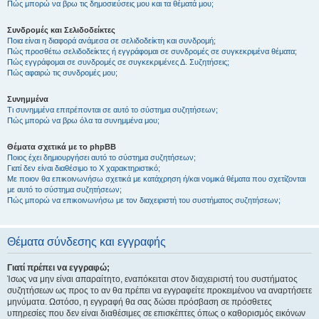
Πώς μπορώ να βρω τις δημοσιεύσεις μου και τα θέματά μου;
Συνδρομές και Σελιδοδείκτες
Ποια είναι η διαφορά ανάμεσα σε σελιδοδείκτη και συνδρομή;
Πώς προσθέτω σελιδοδείκτες ή εγγράφομαι σε συνδρομές σε συγκεκριμένα θέματα;
Πώς εγγράφομαι σε συνδρομές σε συγκεκριμένες Δ. Συζητήσεις;
Πώς αφαιρώ τις συνδρομές μου;
Συνημμένα
Τι συνημμένα επιτρέπονται σε αυτό το σύστημα συζητήσεων;
Πώς μπορώ να βρω όλα τα συνημμένα μου;
Θέματα σχετικά με το phpBB
Ποιος έχει δημιουργήσει αυτό το σύστημα συζητήσεων;
Γιατί δεν είναι διαθέσιμο το Χ χαρακτηριστικό;
Με ποιον θα επικοινωνήσω σχετικά με κατάχρηση ή/και νομικά θέματα που σχετίζονται
με αυτό το σύστημα συζητήσεων;
Πώς μπορώ να επικοινωνήσω με τον διαχειριστή του συστήματος συζητήσεων;
Θέματα σύνδεσης και εγγραφής
Γιατί πρέπει να εγγραφώ;
Ίσως να μην είναι απαραίτητο, εναπόκειται στον διαχειριστή του συστήματος
συζητήσεων ως προς το αν θα πρέπει να εγγραφείτε προκειμένου να αναρτήσετε
μηνύματα. Ωστόσο, η εγγραφή θα σας δώσει πρόσβαση σε πρόσθετες
υπηρεσίες που δεν είναι διαθέσιμες σε επισκέπτες όπως ο καθορισμός εικόνων