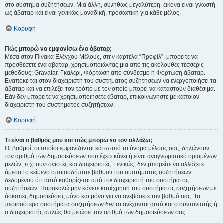
στο σύστημα συζητήσεων. Μια άλλη, συνήθως μεγαλύτερη, εικόνα είναι γνωστή
ως άβαταρ και είναι γενικώς μοναδική, προσωπική για κάθε μέλος.
Κορυφή
Πώς μπορώ να εμφανίσω ένα άβαταρ;
Μέσα στον Πίνακα Ελέγχου Μέλους, στην καρτέλα “Προφίλ”, μπορείτε να
προσθέσετε ένα άβαταρ, χρησιμοποιώντας μια από τις ακόλουθες τέσσερις
μεθόδους: Gravatar, Γκαλερί, Φόρτωση από σύνδεσμο ή Φόρτωση άβαταρ.
Εναπόκειται στον διαχειριστή του συστήματος συζητήσεων να ενεργοποιήσει τα
άβαταρ και να επιλέξει τον τρόπο με τον οποίο μπορεί να καταστούν διαθέσιμα.
Εάν δεν μπορείτε να χρησιμοποιήσετε άβαταρ, επικοινωνήστε με κάποιον
διαχειριστή του συστήματος συζητήσεων.
Κορυφή
Τι είναι ο βαθμός μου και πώς μπορώ να τον αλλάξω;
Οι βαθμοί, οι οποίοι εμφανίζονται κάτω από το όνομα μέλους σας, δηλώνουν
τον αριθμό των δημοσιεύσεων που έχετε κάνει ή είναι αναγνωριστικό ορισμένων
μελών, π.χ. συντονιστές και διαχειριστές. Γενικώς, δεν μπορείτε να αλλάξετε
άμεσα το κείμενο οποιουδήποτε βαθμού του συστήματος συζητήσεων
δεδομένου ότι αυτό καθορίζεται από τον διαχειριστή του συστήματος
συζητήσεων. Παρακαλώ μην κάνετε κατάχρηση του συστήματος συζητήσεων με
άσκοπες δημοσιεύσεις μόνο και μόνο για να ανεβάσετε τον βαθμό σας. Τα
περισσότερα συστήματα συζητήσεων δεν το ανέχονται αυτό και ο συντονιστής ή
ο διαχειριστής απλώς θα μειώσει τον αριθμό των δημοσιεύσεων σας.