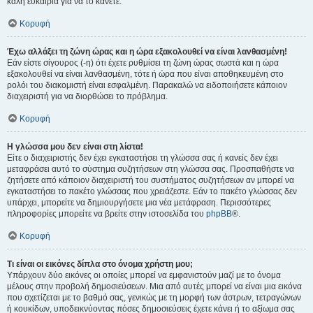
καλή ευκαιρία για να το κάνετε.
Κορυφή
Έχω αλλάξει τη ζώνη ώρας και η ώρα εξακολουθεί να είναι λανθασμένη!
Εάν είστε σίγουρος (-η) ότι έχετε ρυθμίσει τη ζώνη ώρας σωστά και η ώρα
εξακολουθεί να είναι λανθασμένη, τότε ή ώρα που είναι αποθηκευμένη στο
ρολόι του διακομιστή είναι εσφαλμένη. Παρακαλώ να ειδοποιήσετε κάποιον
διαχειριστή για να διορθώσει το πρόβλημα.
Κορυφή
Η γλώσσα μου δεν είναι στη λίστα!
Είτε ο διαχειριστής δεν έχει εγκαταστήσει τη γλώσσα σας ή κανείς δεν έχει
μεταφράσει αυτό το σύστημα συζητήσεων στη γλώσσα σας. Προσπαθήστε να
ζητήσετε από κάποιον διαχειριστή του συστήματος συζητήσεων αν μπορεί να
εγκαταστήσει το πακέτο γλώσσας που χρειάζεστε. Εάν το πακέτο γλώσσας δεν
υπάρχει, μπορείτε να δημιουργήσετε μια νέα μετάφραση. Περισσότερες
πληροφορίες μπορείτε να βρείτε στην ιστοσελίδα του
phpBB
®.
Κορυφή
Τι είναι οι εικόνες δίπλα στο όνομα χρήστη μου;
Υπάρχουν δύο εικόνες οι οποίες μπορεί να εμφανιστούν μαζί με το όνομα
μέλους στην προβολή δημοσιεύσεων. Μια από αυτές μπορεί να είναι μια εικόνα
που σχετίζεται με το βαθμό σας, γενικώς με τη μορφή των άστρων, τετραγώνων
ή κουκίδων, υποδεικνύοντας πόσες δημοσιεύσεις έχετε κάνει ή το αξίωμα σας