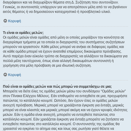
διαγράφουν και να διαχωρίζουν θέματα στη Δ. Συζήτηση που συντονίζουν.
Γενικώς, οι συντονιστές υπάρχουν για να αποτρέπουν μέλη από το να βγαίνουν
εκτός θέματος ή να δημοσιεύουν καταχρηστικό ή προσβλητικό υλικό.
Κορυφή
Τι είναι οι ομάδες μελών;
Οι ομάδες μελών είναι ομάδες από μέλη οι οποίες μοιράζουν την κοινότητα σε
διαχειρίσιμα τμήματα με τα οποία οι διαχειριστές του συστήματος συζητήσεων
μπορούν να εργαστούν. Κάθε μέλος μπορεί να ανήκει σε διάφορες ομάδες και
σε κάθε ομάδα μπορεί να έχουν ανατεθεί επιμέρους δικαιώματα πρόσβασης.
Αυτό παρέχει έναν εύκολο τρόπο σε διαχειριστές να αλλάξουν τα δικαιώματα για
πολλά μέλη ταυτόχρονα, όπως είναι αλλαγή δικαιωμάτων συντονιστή ή
χορήγηση στα μέλη πρόσβαση σε μια ιδιωτική συζήτηση.
Κορυφή
Πού είναι οι ομάδες μελών και πώς μπορώ να συμμετάσχω σε μια;
Μπορείτε να δείτε όλες τις ομάδες μελών μέσω του συνδέσμου “Ομάδες μελών”
στον Πίνακα Ελέγχου Μέλους. Εάν επιθυμείτε να ενταχθείτε σε μια, προχωρήστε
πατώντας το κατάλληλο κουμπί. Ωστόσο, δεν έχουν όλες οι ομάδες μελών
ανοιχτή πρόσβαση. Μερικές μπορεί να χρειάζονται έγκριση για ένταξη, μερικές
μπορεί να είναι κλειστές και μερικές μπορεί ακόμη και να έχουν κρυφές ιδιότητες
μελών. Εάν η ομάδα είναι ανοιχτή, μπορείτε να ενταχθείτε πατώντας στο
κατάλληλο κουμπί. Εάν χρειάζεται έγκριση για ένταξη μπορείτε να ζητήσετε να
ενταχθείτε πατώντας στο κατάλληλο κουμπί. Ο συντονιστής της ομάδας θα
χρειαστεί να εγκρίνει το αίτημα σας και ίσως σας ρωτήσει γιατί θέλετε να