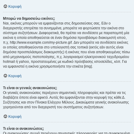
Κορυφή
Μπορώ να δημοσιεύω εικόνες;
Ναι, εικόνες μπορούν να εμφανίζονται στις δημοσιεύσεις σας. Εάν ο
διαχειριστής επιτρέπει τα συνημμένα, μπορείτε να φορτώσετε την εικόνα στο
σύστημα συζητήσεων. Διαφορετικά, θα πρέπει να συνδέσετε με παραπομπή μία
εικόνα η οποία αποθηκεύεται σε έναν δημόσια προσβάσιμο διακομιστή ιστού,
π.χ. http://www.example.com/my-picture.gif. Δεν μπορείτε να συνδέσετε εικόνες
οι οποίες αποθηκεύονται στο υπολογιστή σας τοπικά (εκτός εάν αυτός είναι
δημόσια προσπελάσιμος διακομιστής) ή εικόνες που είναι αποθηκευμένες πίσω
από μηχανισμούς πιστοποίησης, π.χ. λογαριασμοί ηλεκτρονικού ταχυδρομείου
hotmail ή yahoo, προστατευμένες με κωδικό πρόσβασης ιστοσελίδες, κλπ. Για
να εμφανιστεί η εικόνα χρησιμοποιήστε την ετικέτα [img].
Κορυφή
Τι είναι οι γενικές ανακοινώσεις;
Οι γενικές ανακοινώσεις περιέχουν σημαντικές πληροφορίες και πρέπει να τις
διαβάζετε όποτε είναι εφικτό. Αυτές θα εμφανίζονται στην κορυφή της κάθε Δ.
Συζήτησης και στον Πίνακα Ελέγχου Μέλους. Δικαιώματα γενικής ανακοίνωσης
χορηγούνται από τον διαχειριστή του συστήματος συζητήσεων.
Κορυφή
Τι είναι οι ανακοινώσεις;
Οι ανακοινώσεις συχνά περιέχουν σημαντικές πληροφορίες για τη συγκεκριμένη