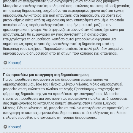
μπορείτε να επεξεργαστείτε ή να διαγράψετε μόνον τα δικά σας μηνύματα.
Μπορείτε να επεξεργαστείτε μια δημοσίευση πατώντας στο κουμπί επεξεργασίας
στη σχετική δημοσίευση, συχνά μόνο για περιορισμένο χρόνο αφότου έγινε η
δημοσίευση. Αν κάποιος έχει ήδη απαντήσει στη δημοσίευση, θα βρείτε ένα
μικρό κείμενο κάτω από τη δημοσίευση όταν επιστρέψετε στο θέμα, το οποίο
αναφέρει πόσες φορές επεξεργαστήκατε το μήνυμα αυτό, μαζί με την
ημερομηνία και την ώρα. Αυτό εμφανίζεται μόνον όταν κάποιος έχει κάνει μια
απάντηση. Δεν θα εμφανίζεται αν ένας συντονιστής ή διαχειριστής
επεξεργάστηκε τη δημοσίευση, ωστόσο αυτοί μπορούν να αφήσουν μια
σημείωση ως προς το γιατί έχουν επεξεργαστεί τη δημοσίευση κατά τη
διακριτική τους ευχέρεια. Παρακαλώ σημειώστε ότι απλά μέλη δεν μπορεί να
διαγράψουν μια δημοσίευση από τη στιγμή που κάποιος έχει απαντήσει.
Κορυφή
Πώς προσθέτω μια υπογραφή στη δημοσίευση μου;
Για να προσθέσετε υπογραφή σε μια δημοσίευση πρέπει πρώτα να
δημιουργήσετε μια μέσω του Πίνακα Ελέγχου Μέλους. Μόλις δημιουργηθεί,
μπορείτε να σημειώσετε το πλαίσιο επιλογής
Προσάρτηση υπογραφής
στη
φόρμα της δημοσίευσης για να προσθέσετε την υπογραφή σας. Μπορείτε
επίσης να προσθέσετε μια υπογραφή ως προεπιλογή για όλες τις δημοσιεύσεις
σας σημειώνοντας το κατάλληλο κουμπί επιλογής στον Πίνακα Ελέγχου
Μέλους. Εάν το κάνετε αυτό, μπορείτε και πάλι να αποτρέψετε να προστεθεί μια
υπογραφή σε κάποιες μεμονωμένες δημοσιεύσεις από-επιλέγοντας το πλαίσιο
επιλογής προσθήκης υπογραφής στη φόρμα δημοσίευσης.
Κορυφή