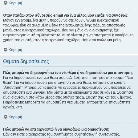
Κορυφή
Όταν πατάω στον σύνδεσμο email για ένα μέλος μου ζητάει να συνδεθώ;
Μόνον εγγεγραμμένα μέλη μπορούν να στείλουν μήνυμα ηλεκτρονικού
ταχυδρομείου σε άλλα μέλη μέσω της ενσωματωμένης φόρμας αποστολής
μηνύματος ηλεκτρονικού ταχυδρομείου και μόνο αν ο διαχειριστής έχει
ενεργοποιήσει αυτή τη δυνατότητα. Αυτό γίνεται για να αποτραπεί η κακόβουλη
χρήση του συστήματος ηλεκτρονικού ταχυδρομείου από ανώνυμα μέλη.
Κορυφή
Θέματα δημοσίευσης
Πώς μπορώ να δημιουργήσω ένα νέο θέμα ή να δημοσιεύσω μια απάντηση;
Για να δημοσιεύσετε ένα νέο θέμα σε μια Δ. Συζήτηση, πατήστε στο κουμπί “Νέο
θέμα”. Για να δημοσιεύσετε μια απάντηση σε ένα θέμα, πατήστε στο κουμπί
“Απάντηση”. Μπορεί να χρειαστεί να εγγραφείτε προκειμένου να μπορέσετε να
δημοσιεύσετε ένα μήνυμα. Μια λίστα με τα δικαιώματά σας σε κάθε Δ. Συζήτηση
είναι διαθέσιμη στο κάτω μέρος στις οθόνες της Δ. Συζήτησης και του θέματος.
Παράδειγμα: Μπορείτε να δημοσιεύετε νέα θέματα, Μπορείτε να επισυνάπτετε
αρχεία, κλπ.
Κορυφή
Πώς μπορώ να επεξεργαστώ ή να διαγράψω μια δημοσίευση;
Εάν δεν είστε διαχειριστής του συστήματος συζητήσεων ή συντονιστής,