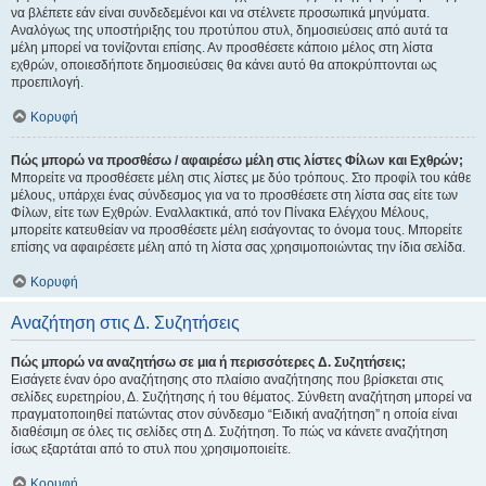
να βλέπετε εάν είναι συνδεδεμένοι και να στέλνετε προσωπικά μηνύματα.
Αναλόγως της υποστήριξης του προτύπου στυλ, δημοσιεύσεις από αυτά τα
μέλη μπορεί να τονίζονται επίσης. Αν προσθέσετε κάποιο μέλος στη λίστα
εχθρών, οποιεσδήποτε δημοσιεύσεις θα κάνει αυτό θα αποκρύπτονται ως
προεπιλογή.
Κορυφή
Πώς μπορώ να προσθέσω / αφαιρέσω μέλη στις λίστες Φίλων και Εχθρών;
Μπορείτε να προσθέσετε μέλη στις λίστες με δύο τρόπους. Στο προφίλ του κάθε
μέλους, υπάρχει ένας σύνδεσμος για να το προσθέσετε στη λίστα σας είτε των
Φίλων, είτε των Εχθρών. Εναλλακτικά, από τον Πίνακα Ελέγχου Μέλους,
μπορείτε κατευθείαν να προσθέσετε μέλη εισάγοντας το όνομα τους. Μπορείτε
επίσης να αφαιρέσετε μέλη από τη λίστα σας χρησιμοποιώντας την ίδια σελίδα.
Κορυφή
Αναζήτηση στις Δ. Συζητήσεις
Πώς μπορώ να αναζητήσω σε μια ή περισσότερες Δ. Συζητήσεις;
Εισάγετε έναν όρο αναζήτησης στο πλαίσιο αναζήτησης που βρίσκεται στις
σελίδες ευρετηρίου, Δ. Συζήτησης ή του θέματος. Σύνθετη αναζήτηση μπορεί να
πραγματοποιηθεί πατώντας στον σύνδεσμο “Ειδική αναζήτηση” η οποία είναι
διαθέσιμη σε όλες τις σελίδες στη Δ. Συζήτηση. Το πώς να κάνετε αναζήτηση
ίσως εξαρτάται από το στυλ που χρησιμοποιείτε.
Κορυφή