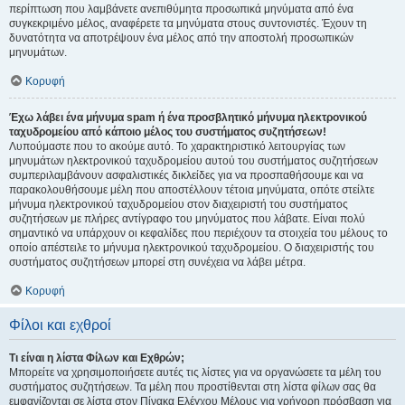
περίπτωση που λαμβάνετε ανεπιθύμητα προσωπικά μηνύματα από ένα
συγκεκριμένο μέλος, αναφέρετε τα μηνύματα στους συντονιστές. Έχουν τη
δυνατότητα να αποτρέψουν ένα μέλος από την αποστολή προσωπικών
μηνυμάτων.
Κορυφή
Έχω λάβει ένα μήνυμα spam ή ένα προσβλητικό μήνυμα ηλεκτρονικού
ταχυδρομείου από κάποιο μέλος του συστήματος συζητήσεων!
Λυπούμαστε που το ακούμε αυτό. Το χαρακτηριστικό λειτουργίας των
μηνυμάτων ηλεκτρονικού ταχυδρομείου αυτού του συστήματος συζητήσεων
συμπεριλαμβάνουν ασφαλιστικές δικλείδες για να προσπαθήσουμε και να
παρακολουθήσουμε μέλη που αποστέλλουν τέτοια μηνύματα, οπότε στείλτε
μήνυμα ηλεκτρονικού ταχυδρομείου στον διαχειριστή του συστήματος
συζητήσεων με πλήρες αντίγραφο του μηνύματος που λάβατε. Είναι πολύ
σημαντικό να υπάρχουν οι κεφαλίδες που περιέχουν τα στοιχεία του μέλους το
οποίο απέστειλε το μήνυμα ηλεκτρονικού ταχυδρομείου. Ο διαχειριστής του
συστήματος συζητήσεων μπορεί στη συνέχεια να λάβει μέτρα.
Κορυφή
Φίλοι και εχθροί
Τι είναι η λίστα Φίλων και Εχθρών;
Μπορείτε να χρησιμοποιήσετε αυτές τις λίστες για να οργανώσετε τα μέλη του
συστήματος συζητήσεων. Τα μέλη που προστίθενται στη λίστα φίλων σας θα
εμφανίζονται σε λίστα στον Πίνακα Ελέγχου Μέλους για γρήγορη πρόσβαση για