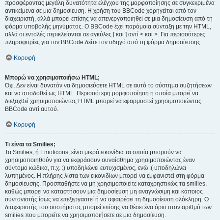
προσφέροντας μεγάλη δυνατότητα ελέγχου της μορφοποίησης σε συγκεκριμένα
αντικείμενα σε μια δημοσίευση. Η χρήση του BBCode χορηγείται από τον
διαχειριστή, αλλά μπορεί επίσης να απενεργοποιηθεί σε μια δημοσίευση από τη
φόρμα υποβολής μηνύματος. Ο BBCode έχει παρόμοια σύνταξη με την HTML,
αλλά οι εντολές περικλείονται σε αγκύλες [ και ] αντί < και >. Για περισσότερες
πληροφορίες για τον BBCode δείτε τον οδηγό από τη φόρμα δημοσίευσης.
Κορυφή
Μπορώ να χρησιμοποιήσω HTML;
Όχι. Δεν είναι δυνατόν να δημοσιεύσετε HTML σε αυτό το σύστημα συζητήσεων
και να αποδοθεί ως HTML. Περισσότερη μορφοποίηση η οποία μπορεί να
διεξαχθεί χρησιμοποιώντας HTML μπορεί να εφαρμοστεί χρησιμοποιώντας
BBCode αντί αυτού.
Κορυφή
Τι είναι τα Smilies;
Τα Smilies, ή Emoticons, είναι μικρά εικονίδια τα οποία μπορούν να
χρησιμοποιηθούν για να εκφράσουν συναίσθημα χρησιμοποιώντας έναν
σύντομο κώδικα, π.χ. :) υποδηλώνει ευτυχισμένος, ενώ :( υποδηλώνει
λυπημένος. Η πλήρης λίστα των εικονιδίων μπορεί να εμφανιστεί στη φόρμα
δημοσίευσης. Προσπαθήστε να μη χρησιμοποιείτε καταχρηστικώς τα smilies,
καθώς μπορεί να καταστήσουν μια δημοσίευση μη αναγνώσιμη και κάποιος
συντονιστής ίσως να επεξεργαστεί ή να αφαιρέσει τη δημοσίευση ολόκληρη. Ο
διαχειριστής του συστήματος μπορεί επίσης να θέσει ένα όριο στον αριθμό των
smilies που μπορείτε να χρησιμοποιήσετε σε μια δημοσίευση.