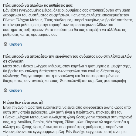
Πώς μπορώ να αλλάξω τις ρυθμίσεις μου;
Εάν είστε εγγεγραμμένο μέλος, όλες οι ρυθμίσεις σας αποθηκεύονται στη βάση
δεδομένων του συστήματος συζητήσεων. Για να τις αλλάξετε, επισκεφθείτε τον
Πίνακα Ελέγχου Μέλους. Ένας σύνδεσμος μπορεί συνήθως να βρεθεί πατώντας
στο όνομα μέλους σας στην κορυφή των περισσότερων σελίδων του
συστήματος συζητήσεων. Αυτό το σύστημα θα σας επιτρέψει να αλλάξετε τις
ρυθμίσεις και τις προτιμήσεις σας.
Κορυφή
Πώς μπορώ να αποτρέψω την εμφάνιση του ονόματος μου στη λίστα μελών
σε σύνδεση;
Μέσα στον Πίνακα Ελέγχου Μέλους, στην καρτέλα “Προτιμήσεις Δ. Συζήτησης”,
θα βρείτε την επιλογή
Απόκρυψη των στοιχείων μου κατά τη διάρκεια της
σύνδεσης
. Ενεργοποιήστε αυτή την επιλογή και θα είστε ορατοί μόνο σε
διαχειριστές, συντονιστές και εσάς. Θα υπολογίζεστε ως μέλος με απόκρυψη.
Κορυφή
Η ώρα δεν είναι σωστή!
Είναι πιθανό η ώρα που εμφανίζεται να είναι από διαφορετική ζώνης ώρας από
αυτή στην οποία βρίσκεστε. Εάν αυτή είναι η περίπτωση, επισκεφθείτε τον
Πίνακα Ελέγχου Μέλους και αλλάξτε τη ζώνη ώρας για να ταιριάζει στην περιοχή
σας, π.χ. Λονδίνο, Παρίσι, Νέα Υόρκη, Σίδνεϋ, κλπ. Παρακαλώ σημειώστε ότι η
αλλαγή της ζώνης ώρας, όπως και οι περισσότερες ρυθμίσεις, μπορούν να
γίνουν μόνον από εγγεγραμμένα μέλη. Εάν δεν έχετε εγγραφεί, αυτή είναι μια