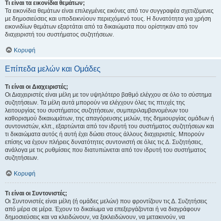
Τι είναι τα εικονίδια θεμάτων;
Τα εικονίδια θεμάτων είναι επιλεγμένες εικόνες από τον συγγραφέα σχετιζόμενες
με δημοσιεύσεις και υποδεικνύουν περιεχόμενό τους. Η δυνατότητα για χρήση
εικονιδίων θεμάτων εξαρτάται από τα δικαιώματα που ορίστηκαν από τον
διαχειριστή του συστήματος συζητήσεων.
Κορυφή
Επίπεδα μελών και Ομάδες
Τι είναι οι Διαχειριστές;
Οι Διαχειριστές είναι μέλη με τον υψηλότερο βαθμό ελέγχου σε όλο το σύστημα
συζητήσεων. Τα μέλη αυτά μπορούν να ελέγχουν όλες τις πτυχές της
λειτουργίας του συστήματος συζητήσεων, συμπεριλαμβανομένων του
καθορισμού δικαιωμάτων, της απαγόρευσης μελών, της δημιουργίας ομάδων ή
συντονιστών, κλπ., εξαρτώνται από τον ιδρυτή του συστήματος συζητήσεων και
τι δικαιώματα αυτός ή αυτή έχει δώσει στους άλλους διαχειριστές. Μπορούν
επίσης να έχουν πλήρεις δυνατότητες συντονιστή σε όλες τις Δ. Συζητήσεις,
ανάλογα με τις ρυθμίσεις που διατυπώνεται από τον ιδρυτή του συστήματος
συζητήσεων.
Κορυφή
Τι είναι οι Συντονιστές;
Οι Συντονιστές είναι μέλη (ή ομάδες μελών) που φροντίζουν τις Δ. Συζητήσεις
από μέρα σε μέρα. Έχουν το δικαίωμα να επεξεργάζονται ή να διαγράφουν
δημοσιεύσεις και να κλειδώνουν, να ξεκλειδώνουν, να μετακινούν, να