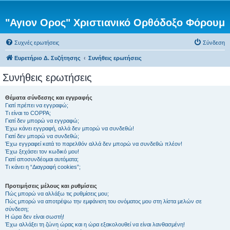
"Αγιον Ορος" Χριστιανικό Ορθόδοξο Φόρουμ
Συχνές ερωτήσεις
Σύνδεση
Ευρετήριο Δ. Συζήτησης
Συνήθεις ερωτήσεις
Συνήθεις ερωτήσεις
Θέματα σύνδεσης και εγγραφής
Γιατί πρέπει να εγγραφώ;
Τι είναι το COPPA;
Γιατί δεν μπορώ να εγγραφώ;
Έχω κάνει εγγραφή, αλλά δεν μπορώ να συνδεθώ!
Γιατί δεν μπορώ να συνδεθώ;
Έχω εγγραφεί κατά το παρελθόν αλλά δεν μπορώ να συνδεθώ πλέον!
Έχω ξεχάσει τον κωδικό μου!
Γιατί αποσυνδέομαι αυτόματα;
Τι κάνει η “Διαγραφή cookies”;
Προτιμήσεις μέλους και ρυθμίσεις
Πώς μπορώ να αλλάξω τις ρυθμίσεις μου;
Πώς μπορώ να αποτρέψω την εμφάνιση του ονόματος μου στη λίστα μελών σε
σύνδεση;
Η ώρα δεν είναι σωστή!
Έχω αλλάξει τη ζώνη ώρας και η ώρα εξακολουθεί να είναι λανθασμένη!