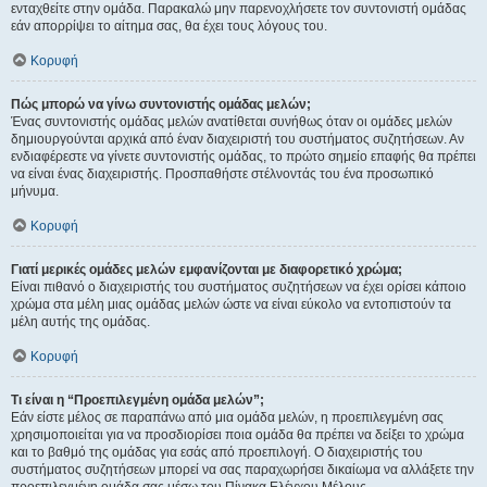
ενταχθείτε στην ομάδα. Παρακαλώ μην παρενοχλήσετε τον συντονιστή ομάδας
εάν απορρίψει το αίτημα σας, θα έχει τους λόγους του.
Κορυφή
Πώς μπορώ να γίνω συντονιστής ομάδας μελών;
Ένας συντονιστής ομάδας μελών ανατίθεται συνήθως όταν οι ομάδες μελών
δημιουργούνται αρχικά από έναν διαχειριστή του συστήματος συζητήσεων. Αν
ενδιαφέρεστε να γίνετε συντονιστής ομάδας, το πρώτο σημείο επαφής θα πρέπει
να είναι ένας διαχειριστής. Προσπαθήστε στέλνοντάς του ένα προσωπικό
μήνυμα.
Κορυφή
Γιατί μερικές ομάδες μελών εμφανίζονται με διαφορετικό χρώμα;
Είναι πιθανό ο διαχειριστής του συστήματος συζητήσεων να έχει ορίσει κάποιο
χρώμα στα μέλη μιας ομάδας μελών ώστε να είναι εύκολο να εντοπιστούν τα
μέλη αυτής της ομάδας.
Κορυφή
Τι είναι η “Προεπιλεγμένη ομάδα μελών”;
Εάν είστε μέλος σε παραπάνω από μια ομάδα μελών, η προεπιλεγμένη σας
χρησιμοποιείται για να προσδιορίσει ποια ομάδα θα πρέπει να δείξει το χρώμα
και το βαθμό της ομάδας για εσάς από προεπιλογή. Ο διαχειριστής του
συστήματος συζητήσεων μπορεί να σας παραχωρήσει δικαίωμα να αλλάξετε την