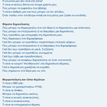
Η γλώσσα μου δεν είναι στη λίστα!
Τι είναι οι εικόνες δίπλα στο όνομα χρήστη μου;
Πώς μπορώ να εμφανίσω ένα άβαταρ;
Τι είναι ο βαθμός μου και πώς μπορώ να τον αλλάξω;
Όταν πατάω στον σύνδεσμο email για ένα μέλος μου ζητάει να συνδεθώ;
Θέματα δημοσίευσης
Πώς μπορώ να δημιουργήσω ένα νέο θέμα ή να δημοσιεύσω μια απάντηση;
Πώς μπορώ να επεξεργαστώ ή να διαγράψω μια δημοσίευση;
Πώς προσθέτω μια υπογραφή στη δημοσίευση μου;
Πώς δημιουργώ ένα δημοψήφισμα;
Γιατί δεν μπορώ να προσθέσω περισσότερες επιλογές ψήφων;
Πώς μπορώ να επεξεργαστώ ή να διαγράψω ένα δημοψήφισμα;
Γιατί δεν έχω πρόσβαση σε μια Δ. Συζήτηση;
Γιατί δεν μπορώ να προσθέσω συνημμένα;
Γιατί έχω λάβει μια προειδοποίηση;
Πώς μπορώ να αναφέρω δημοσιεύσεις σε έναν συντονιστή;
Τι είναι το κουμπί “Αποθήκευση” στη δημοσίευση θέματος;
Γιατί η δημοσίευση χρειάζεται να εγκριθεί;
Πώς σημειώνω ένα θέμα μου ως νέο;
Μορφοποίηση και τύποι θεμάτων
Τι είναι ο BBCode;
Μπορώ να χρησιμοποιήσω HTML;
Τι είναι τα Smilies;
Μπορώ να δημοσιεύω εικόνες;
Τι είναι οι γενικές ανακοινώσεις;
Τι είναι οι ανακοινώσεις;
Τι είναι τα επισημασμένα θέματα;