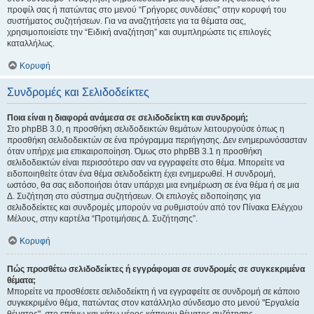
προφίλ σας ή πατώντας στο μενού “Γρήγορες συνδέσεις” στην κορυφή του
συστήματος συζητήσεων. Για να αναζητήσετε για τα θέματα σας,
χρησιμοποιείστε την “Ειδική αναζήτηση” και συμπληρώστε τις επιλογές
καταλλήλως.
Κορυφή
Συνδρομές και Σελιδοδείκτες
Ποια είναι η διαφορά ανάμεσα σε σελιδοδείκτη και συνδρομή;
Στο phpBB 3.0, η προσθήκη σελιδοδεικτών θεμάτων λειτουργούσε όπως η
προσθήκη σελιδοδεικτών σε ένα πρόγραμμα περιήγησης. Δεν ενημερωνόσασταν
όταν υπήρχε μια επικαιροποίηση. Όμως στο phpBB 3.1 η προσθήκη
σελιδοδεικτών είναι περισσότερο σαν να εγγραφείτε στο θέμα. Μπορείτε να
ειδοποιηθείτε όταν ένα θέμα σελιδοδείκτη έχει ενημερωθεί. Η συνδρομή,
ωστόσο, θα σας ειδοποιήσει όταν υπάρχει μια ενημέρωση σε ένα θέμα ή σε μια
Δ. Συζήτηση στο σύστημα συζητήσεων. Οι επιλογές ειδοποίησης για
σελιδοδείκτες και συνδρομές μπορούν να ρυθμιστούν από τον Πίνακα Ελέγχου
Μέλους, στην καρτέλα “Προτιμήσεις Δ. Συζήτησης”.
Κορυφή
Πώς προσθέτω σελιδοδείκτες ή εγγράφομαι σε συνδρομές σε συγκεκριμένα
θέματα;
Μπορείτε να προσθέσετε σελιδοδείκτη ή να εγγραφείτε σε συνδρομή σε κάποιο
συγκεκριμένο θέμα, πατώντας στον κατάλληλο σύνδεσμο στο μενού "Εργαλεία