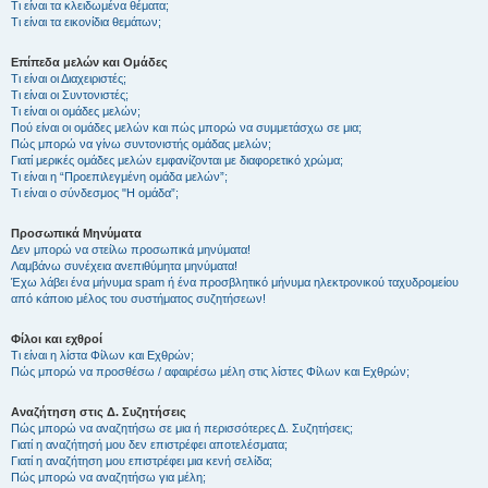
Τι είναι τα κλειδωμένα θέματα;
Τι είναι τα εικονίδια θεμάτων;
Επίπεδα μελών και Ομάδες
Τι είναι οι Διαχειριστές;
Τι είναι οι Συντονιστές;
Τι είναι οι ομάδες μελών;
Πού είναι οι ομάδες μελών και πώς μπορώ να συμμετάσχω σε μια;
Πώς μπορώ να γίνω συντονιστής ομάδας μελών;
Γιατί μερικές ομάδες μελών εμφανίζονται με διαφορετικό χρώμα;
Τι είναι η “Προεπιλεγμένη ομάδα μελών”;
Τι είναι ο σύνδεσμος "Η ομάδα”;
Προσωπικά Μηνύματα
Δεν μπορώ να στείλω προσωπικά μηνύματα!
Λαμβάνω συνέχεια ανεπιθύμητα μηνύματα!
Έχω λάβει ένα μήνυμα spam ή ένα προσβλητικό μήνυμα ηλεκτρονικού ταχυδρομείου
από κάποιο μέλος του συστήματος συζητήσεων!
Φίλοι και εχθροί
Τι είναι η λίστα Φίλων και Εχθρών;
Πώς μπορώ να προσθέσω / αφαιρέσω μέλη στις λίστες Φίλων και Εχθρών;
Αναζήτηση στις Δ. Συζητήσεις
Πώς μπορώ να αναζητήσω σε μια ή περισσότερες Δ. Συζητήσεις;
Γιατί η αναζήτησή μου δεν επιστρέφει αποτελέσματα;
Γιατί η αναζήτηση μου επιστρέφει μια κενή σελίδα;
Πώς μπορώ να αναζητήσω για μέλη;