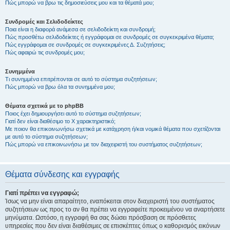
Πώς μπορώ να βρω τις δημοσιεύσεις μου και τα θέματά μου;
Συνδρομές και Σελιδοδείκτες
Ποια είναι η διαφορά ανάμεσα σε σελιδοδείκτη και συνδρομή;
Πώς προσθέτω σελιδοδείκτες ή εγγράφομαι σε συνδρομές σε συγκεκριμένα θέματα;
Πώς εγγράφομαι σε συνδρομές σε συγκεκριμένες Δ. Συζητήσεις;
Πώς αφαιρώ τις συνδρομές μου;
Συνημμένα
Τι συνημμένα επιτρέπονται σε αυτό το σύστημα συζητήσεων;
Πώς μπορώ να βρω όλα τα συνημμένα μου;
Θέματα σχετικά με το phpBB
Ποιος έχει δημιουργήσει αυτό το σύστημα συζητήσεων;
Γιατί δεν είναι διαθέσιμο το Χ χαρακτηριστικό;
Με ποιον θα επικοινωνήσω σχετικά με κατάχρηση ή/και νομικά θέματα που σχετίζονται
με αυτό το σύστημα συζητήσεων;
Πώς μπορώ να επικοινωνήσω με τον διαχειριστή του συστήματος συζητήσεων;
Θέματα σύνδεσης και εγγραφής
Γιατί πρέπει να εγγραφώ;
Ίσως να μην είναι απαραίτητο, εναπόκειται στον διαχειριστή του συστήματος
συζητήσεων ως προς το αν θα πρέπει να εγγραφείτε προκειμένου να αναρτήσετε
μηνύματα. Ωστόσο, η εγγραφή θα σας δώσει πρόσβαση σε πρόσθετες
υπηρεσίες που δεν είναι διαθέσιμες σε επισκέπτες όπως ο καθορισμός εικόνων