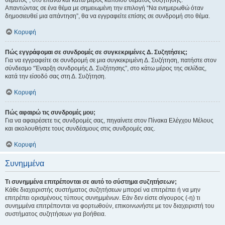
θέματος", στο επάνω και κάτω μέρος κάποιου θέματος συζήτησης.
Απαντώντας σε ένα θέμα με σημειωμένη την επιλογή “Να ενημερωθώ όταν
δημοσιευθεί μια απάντηση”, θα να εγγραφείτε επίσης σε συνδρομή στο θέμα.
Κορυφή
Πώς εγγράφομαι σε συνδρομές σε συγκεκριμένες Δ. Συζητήσεις;
Για να εγγραφείτε σε συνδρομή σε μια συγκεκριμένη Δ. Συζήτηση, πατήστε στον
σύνδεσμο “Έναρξη συνδρομής Δ. Συζήτησης”, στο κάτω μέρος της σελίδας,
κατά την είσοδό σας στη Δ. Συζήτηση.
Κορυφή
Πώς αφαιρώ τις συνδρομές μου;
Για να αφαιρέσετε τις συνδρομές σας, πηγαίνετε στον Πίνακα Ελέγχου Μέλους
και ακολουθήστε τους συνδέσμους στις συνδρομές σας.
Κορυφή
Συνημμένα
Τι συνημμένα επιτρέπονται σε αυτό το σύστημα συζητήσεων;
Κάθε διαχειριστής συστήματος συζητήσεων μπορεί να επιτρέπει ή να μην
επιτρέπει ορισμένους τύπους συνημμένων. Εάν δεν είστε σίγουρος (-η) τι
συνημμένα επιτρέπονται να φορτωθούν, επικοινωνήστε με τον διαχειριστή του
συστήματος συζητήσεων για βοήθεια.