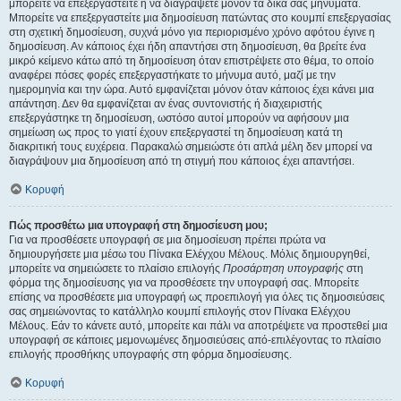
μπορείτε να επεξεργαστείτε ή να διαγράψετε μόνον τα δικά σας μηνύματα.
Μπορείτε να επεξεργαστείτε μια δημοσίευση πατώντας στο κουμπί επεξεργασίας
στη σχετική δημοσίευση, συχνά μόνο για περιορισμένο χρόνο αφότου έγινε η
δημοσίευση. Αν κάποιος έχει ήδη απαντήσει στη δημοσίευση, θα βρείτε ένα
μικρό κείμενο κάτω από τη δημοσίευση όταν επιστρέψετε στο θέμα, το οποίο
αναφέρει πόσες φορές επεξεργαστήκατε το μήνυμα αυτό, μαζί με την
ημερομηνία και την ώρα. Αυτό εμφανίζεται μόνον όταν κάποιος έχει κάνει μια
απάντηση. Δεν θα εμφανίζεται αν ένας συντονιστής ή διαχειριστής
επεξεργάστηκε τη δημοσίευση, ωστόσο αυτοί μπορούν να αφήσουν μια
σημείωση ως προς το γιατί έχουν επεξεργαστεί τη δημοσίευση κατά τη
διακριτική τους ευχέρεια. Παρακαλώ σημειώστε ότι απλά μέλη δεν μπορεί να
διαγράψουν μια δημοσίευση από τη στιγμή που κάποιος έχει απαντήσει.
Κορυφή
Πώς προσθέτω μια υπογραφή στη δημοσίευση μου;
Για να προσθέσετε υπογραφή σε μια δημοσίευση πρέπει πρώτα να
δημιουργήσετε μια μέσω του Πίνακα Ελέγχου Μέλους. Μόλις δημιουργηθεί,
μπορείτε να σημειώσετε το πλαίσιο επιλογής
Προσάρτηση υπογραφής
στη
φόρμα της δημοσίευσης για να προσθέσετε την υπογραφή σας. Μπορείτε
επίσης να προσθέσετε μια υπογραφή ως προεπιλογή για όλες τις δημοσιεύσεις
σας σημειώνοντας το κατάλληλο κουμπί επιλογής στον Πίνακα Ελέγχου
Μέλους. Εάν το κάνετε αυτό, μπορείτε και πάλι να αποτρέψετε να προστεθεί μια
υπογραφή σε κάποιες μεμονωμένες δημοσιεύσεις από-επιλέγοντας το πλαίσιο
επιλογής προσθήκης υπογραφής στη φόρμα δημοσίευσης.
Κορυφή