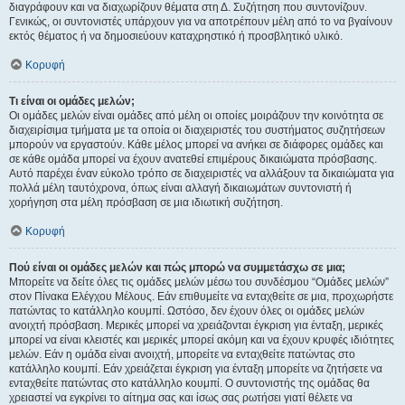
διαγράφουν και να διαχωρίζουν θέματα στη Δ. Συζήτηση που συντονίζουν.
Γενικώς, οι συντονιστές υπάρχουν για να αποτρέπουν μέλη από το να βγαίνουν
εκτός θέματος ή να δημοσιεύουν καταχρηστικό ή προσβλητικό υλικό.
Κορυφή
Τι είναι οι ομάδες μελών;
Οι ομάδες μελών είναι ομάδες από μέλη οι οποίες μοιράζουν την κοινότητα σε
διαχειρίσιμα τμήματα με τα οποία οι διαχειριστές του συστήματος συζητήσεων
μπορούν να εργαστούν. Κάθε μέλος μπορεί να ανήκει σε διάφορες ομάδες και
σε κάθε ομάδα μπορεί να έχουν ανατεθεί επιμέρους δικαιώματα πρόσβασης.
Αυτό παρέχει έναν εύκολο τρόπο σε διαχειριστές να αλλάξουν τα δικαιώματα για
πολλά μέλη ταυτόχρονα, όπως είναι αλλαγή δικαιωμάτων συντονιστή ή
χορήγηση στα μέλη πρόσβαση σε μια ιδιωτική συζήτηση.
Κορυφή
Πού είναι οι ομάδες μελών και πώς μπορώ να συμμετάσχω σε μια;
Μπορείτε να δείτε όλες τις ομάδες μελών μέσω του συνδέσμου “Ομάδες μελών”
στον Πίνακα Ελέγχου Μέλους. Εάν επιθυμείτε να ενταχθείτε σε μια, προχωρήστε
πατώντας το κατάλληλο κουμπί. Ωστόσο, δεν έχουν όλες οι ομάδες μελών
ανοιχτή πρόσβαση. Μερικές μπορεί να χρειάζονται έγκριση για ένταξη, μερικές
μπορεί να είναι κλειστές και μερικές μπορεί ακόμη και να έχουν κρυφές ιδιότητες
μελών. Εάν η ομάδα είναι ανοιχτή, μπορείτε να ενταχθείτε πατώντας στο
κατάλληλο κουμπί. Εάν χρειάζεται έγκριση για ένταξη μπορείτε να ζητήσετε να
ενταχθείτε πατώντας στο κατάλληλο κουμπί. Ο συντονιστής της ομάδας θα
χρειαστεί να εγκρίνει το αίτημα σας και ίσως σας ρωτήσει γιατί θέλετε να