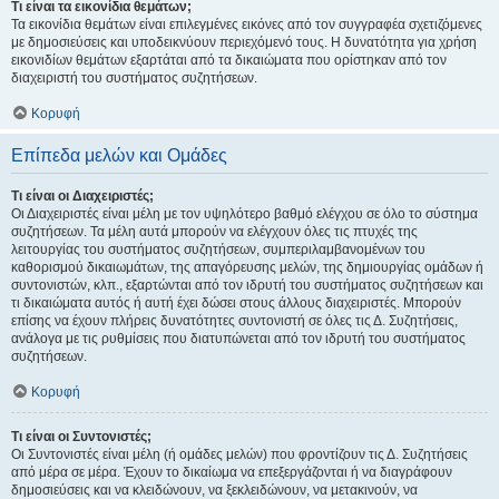
Τι είναι τα εικονίδια θεμάτων;
Τα εικονίδια θεμάτων είναι επιλεγμένες εικόνες από τον συγγραφέα σχετιζόμενες
με δημοσιεύσεις και υποδεικνύουν περιεχόμενό τους. Η δυνατότητα για χρήση
εικονιδίων θεμάτων εξαρτάται από τα δικαιώματα που ορίστηκαν από τον
διαχειριστή του συστήματος συζητήσεων.
Κορυφή
Επίπεδα μελών και Ομάδες
Τι είναι οι Διαχειριστές;
Οι Διαχειριστές είναι μέλη με τον υψηλότερο βαθμό ελέγχου σε όλο το σύστημα
συζητήσεων. Τα μέλη αυτά μπορούν να ελέγχουν όλες τις πτυχές της
λειτουργίας του συστήματος συζητήσεων, συμπεριλαμβανομένων του
καθορισμού δικαιωμάτων, της απαγόρευσης μελών, της δημιουργίας ομάδων ή
συντονιστών, κλπ., εξαρτώνται από τον ιδρυτή του συστήματος συζητήσεων και
τι δικαιώματα αυτός ή αυτή έχει δώσει στους άλλους διαχειριστές. Μπορούν
επίσης να έχουν πλήρεις δυνατότητες συντονιστή σε όλες τις Δ. Συζητήσεις,
ανάλογα με τις ρυθμίσεις που διατυπώνεται από τον ιδρυτή του συστήματος
συζητήσεων.
Κορυφή
Τι είναι οι Συντονιστές;
Οι Συντονιστές είναι μέλη (ή ομάδες μελών) που φροντίζουν τις Δ. Συζητήσεις
από μέρα σε μέρα. Έχουν το δικαίωμα να επεξεργάζονται ή να διαγράφουν
δημοσιεύσεις και να κλειδώνουν, να ξεκλειδώνουν, να μετακινούν, να