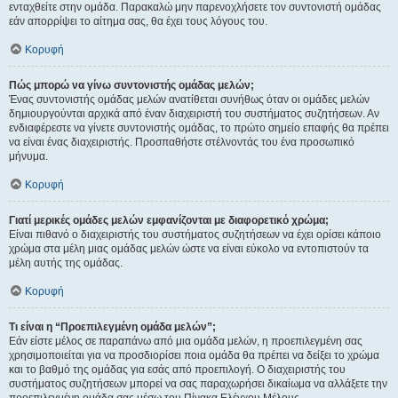
ενταχθείτε στην ομάδα. Παρακαλώ μην παρενοχλήσετε τον συντονιστή ομάδας
εάν απορρίψει το αίτημα σας, θα έχει τους λόγους του.
Κορυφή
Πώς μπορώ να γίνω συντονιστής ομάδας μελών;
Ένας συντονιστής ομάδας μελών ανατίθεται συνήθως όταν οι ομάδες μελών
δημιουργούνται αρχικά από έναν διαχειριστή του συστήματος συζητήσεων. Αν
ενδιαφέρεστε να γίνετε συντονιστής ομάδας, το πρώτο σημείο επαφής θα πρέπει
να είναι ένας διαχειριστής. Προσπαθήστε στέλνοντάς του ένα προσωπικό
μήνυμα.
Κορυφή
Γιατί μερικές ομάδες μελών εμφανίζονται με διαφορετικό χρώμα;
Είναι πιθανό ο διαχειριστής του συστήματος συζητήσεων να έχει ορίσει κάποιο
χρώμα στα μέλη μιας ομάδας μελών ώστε να είναι εύκολο να εντοπιστούν τα
μέλη αυτής της ομάδας.
Κορυφή
Τι είναι η “Προεπιλεγμένη ομάδα μελών”;
Εάν είστε μέλος σε παραπάνω από μια ομάδα μελών, η προεπιλεγμένη σας
χρησιμοποιείται για να προσδιορίσει ποια ομάδα θα πρέπει να δείξει το χρώμα
και το βαθμό της ομάδας για εσάς από προεπιλογή. Ο διαχειριστής του
συστήματος συζητήσεων μπορεί να σας παραχωρήσει δικαίωμα να αλλάξετε την