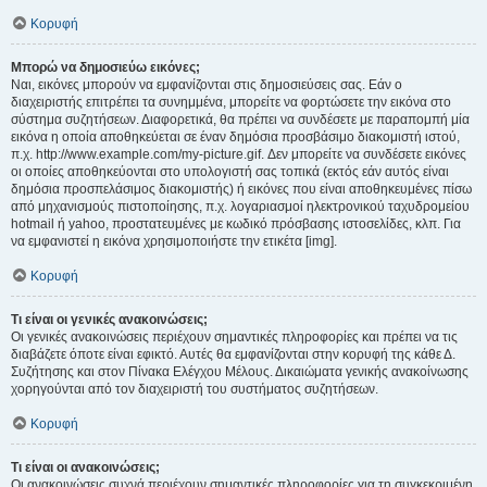
Κορυφή
Μπορώ να δημοσιεύω εικόνες;
Ναι, εικόνες μπορούν να εμφανίζονται στις δημοσιεύσεις σας. Εάν ο
διαχειριστής επιτρέπει τα συνημμένα, μπορείτε να φορτώσετε την εικόνα στο
σύστημα συζητήσεων. Διαφορετικά, θα πρέπει να συνδέσετε με παραπομπή μία
εικόνα η οποία αποθηκεύεται σε έναν δημόσια προσβάσιμο διακομιστή ιστού,
π.χ. http://www.example.com/my-picture.gif. Δεν μπορείτε να συνδέσετε εικόνες
οι οποίες αποθηκεύονται στο υπολογιστή σας τοπικά (εκτός εάν αυτός είναι
δημόσια προσπελάσιμος διακομιστής) ή εικόνες που είναι αποθηκευμένες πίσω
από μηχανισμούς πιστοποίησης, π.χ. λογαριασμοί ηλεκτρονικού ταχυδρομείου
hotmail ή yahoo, προστατευμένες με κωδικό πρόσβασης ιστοσελίδες, κλπ. Για
να εμφανιστεί η εικόνα χρησιμοποιήστε την ετικέτα [img].
Κορυφή
Τι είναι οι γενικές ανακοινώσεις;
Οι γενικές ανακοινώσεις περιέχουν σημαντικές πληροφορίες και πρέπει να τις
διαβάζετε όποτε είναι εφικτό. Αυτές θα εμφανίζονται στην κορυφή της κάθε Δ.
Συζήτησης και στον Πίνακα Ελέγχου Μέλους. Δικαιώματα γενικής ανακοίνωσης
χορηγούνται από τον διαχειριστή του συστήματος συζητήσεων.
Κορυφή
Τι είναι οι ανακοινώσεις;
Οι ανακοινώσεις συχνά περιέχουν σημαντικές πληροφορίες για τη συγκεκριμένη