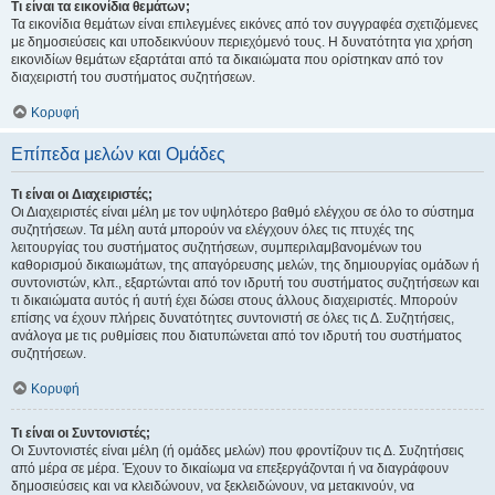
Τι είναι τα εικονίδια θεμάτων;
Τα εικονίδια θεμάτων είναι επιλεγμένες εικόνες από τον συγγραφέα σχετιζόμενες
με δημοσιεύσεις και υποδεικνύουν περιεχόμενό τους. Η δυνατότητα για χρήση
εικονιδίων θεμάτων εξαρτάται από τα δικαιώματα που ορίστηκαν από τον
διαχειριστή του συστήματος συζητήσεων.
Κορυφή
Επίπεδα μελών και Ομάδες
Τι είναι οι Διαχειριστές;
Οι Διαχειριστές είναι μέλη με τον υψηλότερο βαθμό ελέγχου σε όλο το σύστημα
συζητήσεων. Τα μέλη αυτά μπορούν να ελέγχουν όλες τις πτυχές της
λειτουργίας του συστήματος συζητήσεων, συμπεριλαμβανομένων του
καθορισμού δικαιωμάτων, της απαγόρευσης μελών, της δημιουργίας ομάδων ή
συντονιστών, κλπ., εξαρτώνται από τον ιδρυτή του συστήματος συζητήσεων και
τι δικαιώματα αυτός ή αυτή έχει δώσει στους άλλους διαχειριστές. Μπορούν
επίσης να έχουν πλήρεις δυνατότητες συντονιστή σε όλες τις Δ. Συζητήσεις,
ανάλογα με τις ρυθμίσεις που διατυπώνεται από τον ιδρυτή του συστήματος
συζητήσεων.
Κορυφή
Τι είναι οι Συντονιστές;
Οι Συντονιστές είναι μέλη (ή ομάδες μελών) που φροντίζουν τις Δ. Συζητήσεις
από μέρα σε μέρα. Έχουν το δικαίωμα να επεξεργάζονται ή να διαγράφουν
δημοσιεύσεις και να κλειδώνουν, να ξεκλειδώνουν, να μετακινούν, να