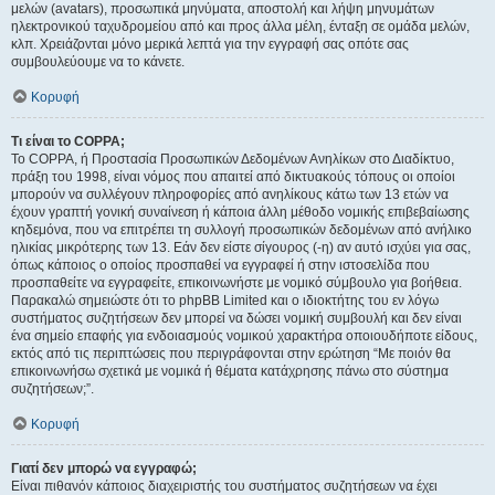
μελών (avatars), προσωπικά μηνύματα, αποστολή και λήψη μηνυμάτων
ηλεκτρονικού ταχυδρομείου από και προς άλλα μέλη, ένταξη σε ομάδα μελών,
κλπ. Χρειάζονται μόνο μερικά λεπτά για την εγγραφή σας οπότε σας
συμβουλεύουμε να το κάνετε.
Κορυφή
Τι είναι το COPPA;
Το COPPA, ή Προστασία Προσωπικών Δεδομένων Ανηλίκων στο Διαδίκτυο,
πράξη του 1998, είναι νόμος που απαιτεί από δικτυακούς τόπους οι οποίοι
μπορούν να συλλέγουν πληροφορίες από ανηλίκους κάτω των 13 ετών να
έχουν γραπτή γονική συναίνεση ή κάποια άλλη μέθοδο νομικής επιβεβαίωσης
κηδεμόνα, που να επιτρέπει τη συλλογή προσωπικών δεδομένων από ανήλικο
ηλικίας μικρότερης των 13. Εάν δεν είστε σίγουρος (-η) αν αυτό ισχύει για σας,
όπως κάποιος ο οποίος προσπαθεί να εγγραφεί ή στην ιστοσελίδα που
προσπαθείτε να εγγραφείτε, επικοινωνήστε με νομικό σύμβουλο για βοήθεια.
Παρακαλώ σημειώστε ότι το phpBB Limited και ο ιδιοκτήτης του εν λόγω
συστήματος συζητήσεων δεν μπορεί να δώσει νομική συμβουλή και δεν είναι
ένα σημείο επαφής για ενδοιασμούς νομικού χαρακτήρα οποιουδήποτε είδους,
εκτός από τις περιπτώσεις που περιγράφονται στην ερώτηση “Με ποιόν θα
επικοινωνήσω σχετικά με νομικά ή θέματα κατάχρησης πάνω στο σύστημα
συζητήσεων;”.
Κορυφή
Γιατί δεν μπορώ να εγγραφώ;
Είναι πιθανόν κάποιος διαχειριστής του συστήματος συζητήσεων να έχει