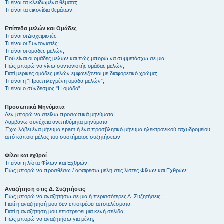
Τι είναι τα κλειδωμένα θέματα;
Τι είναι τα εικονίδια θεμάτων;
Επίπεδα μελών και Ομάδες
Τι είναι οι Διαχειριστές;
Τι είναι οι Συντονιστές;
Τι είναι οι ομάδες μελών;
Πού είναι οι ομάδες μελών και πώς μπορώ να συμμετάσχω σε μια;
Πώς μπορώ να γίνω συντονιστής ομάδας μελών;
Γιατί μερικές ομάδες μελών εμφανίζονται με διαφορετικό χρώμα;
Τι είναι η “Προεπιλεγμένη ομάδα μελών”;
Τι είναι ο σύνδεσμος "Η ομάδα”;
Προσωπικά Μηνύματα
Δεν μπορώ να στείλω προσωπικά μηνύματα!
Λαμβάνω συνέχεια ανεπιθύμητα μηνύματα!
Έχω λάβει ένα μήνυμα spam ή ένα προσβλητικό μήνυμα ηλεκτρονικού ταχυδρομείου
από κάποιο μέλος του συστήματος συζητήσεων!
Φίλοι και εχθροί
Τι είναι η λίστα Φίλων και Εχθρών;
Πώς μπορώ να προσθέσω / αφαιρέσω μέλη στις λίστες Φίλων και Εχθρών;
Αναζήτηση στις Δ. Συζητήσεις
Πώς μπορώ να αναζητήσω σε μια ή περισσότερες Δ. Συζητήσεις;
Γιατί η αναζήτησή μου δεν επιστρέφει αποτελέσματα;
Γιατί η αναζήτηση μου επιστρέφει μια κενή σελίδα;
Πώς μπορώ να αναζητήσω για μέλη;