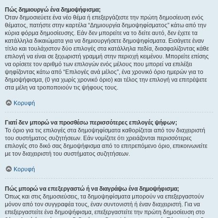
Πώς δημιουργώ ένα δημοψήφισμα;
Όταν δημοσιεύετε ένα νέο θέμα ή επεξεργάζεστε την πρώτη δημοσίευση ενός
θέματος, πατήστε στην καρτέλα “Δημιουργία δημοψηφίσματος” κάτω από την
κύρια φόρμα δημοσίευσης. Εάν δεν μπορείτε να το δείτε αυτό, δεν έχετε τα
κατάλληλα δικαιώματα για να δημιουργήσετε δημοψηφίσματα. Εισάγετε έναν
τίτλο και τουλάχιστον δύο επιλογές στα κατάλληλα πεδία, διασφαλίζοντας κάθε
επιλογή να είναι σε ξεχωριστή γραμμή στην περιοχή κειμένου. Μπορείτε επίσης
να ορίσετε τον αριθμό των επιλογών ενός μέλους που μπορεί να επιλέξει
ψηφίζοντας κάτω από “Επιλογές ανά μέλος”, ένα χρονικό όριο ημερών για το
δημοψήφισμα, (0 για χωρίς χρονικό όριο) και τέλος την επιλογή να επιτρέψετε
στα μέλη να τροποποιούν τις ψήφους τους.
Κορυφή
Γιατί δεν μπορώ να προσθέσω περισσότερες επιλογές ψήφων;
Το όριο για τις επιλογές στα δημοψηφίσματα καθορίζεται από τον διαχειριστή
του συστήματος συζητήσεων. Εάν νομίζετε ότι χρειάζονται περισσότερες
επιλογές στο δικό σας δημοψήφισμα από το επιτρεπόμενο όριο, επικοινωνείτε
με τον διαχειριστή του συστήματος συζητήσεων.
Κορυφή
Πώς μπορώ να επεξεργαστώ ή να διαγράψω ένα δημοψήφισμα;
Όπως και στις δημοσιεύσεις, τα δημοψηφίσματα μπορούν να επεξεργαστούν
μόνον από τον συγγραφέα τους, έναν συντονιστή ή έναν διαχειριστή. Για να
επεξεργαστείτε ένα δημοψήφισμα, επεξεργαστείτε την πρώτη δημοσίευση στο