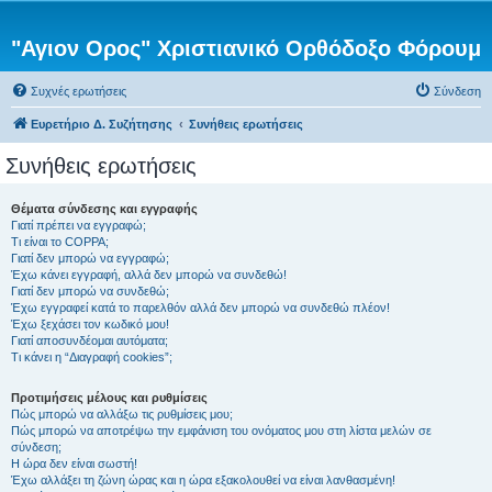
"Αγιον Ορος" Χριστιανικό Ορθόδοξο Φόρουμ
Συχνές ερωτήσεις
Σύνδεση
Ευρετήριο Δ. Συζήτησης
Συνήθεις ερωτήσεις
Συνήθεις ερωτήσεις
Θέματα σύνδεσης και εγγραφής
Γιατί πρέπει να εγγραφώ;
Τι είναι το COPPA;
Γιατί δεν μπορώ να εγγραφώ;
Έχω κάνει εγγραφή, αλλά δεν μπορώ να συνδεθώ!
Γιατί δεν μπορώ να συνδεθώ;
Έχω εγγραφεί κατά το παρελθόν αλλά δεν μπορώ να συνδεθώ πλέον!
Έχω ξεχάσει τον κωδικό μου!
Γιατί αποσυνδέομαι αυτόματα;
Τι κάνει η “Διαγραφή cookies”;
Προτιμήσεις μέλους και ρυθμίσεις
Πώς μπορώ να αλλάξω τις ρυθμίσεις μου;
Πώς μπορώ να αποτρέψω την εμφάνιση του ονόματος μου στη λίστα μελών σε
σύνδεση;
Η ώρα δεν είναι σωστή!
Έχω αλλάξει τη ζώνη ώρας και η ώρα εξακολουθεί να είναι λανθασμένη!