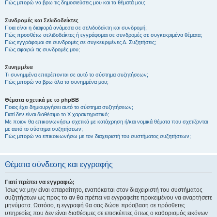
Πώς μπορώ να βρω τις δημοσιεύσεις μου και τα θέματά μου;
Συνδρομές και Σελιδοδείκτες
Ποια είναι η διαφορά ανάμεσα σε σελιδοδείκτη και συνδρομή;
Πώς προσθέτω σελιδοδείκτες ή εγγράφομαι σε συνδρομές σε συγκεκριμένα θέματα;
Πώς εγγράφομαι σε συνδρομές σε συγκεκριμένες Δ. Συζητήσεις;
Πώς αφαιρώ τις συνδρομές μου;
Συνημμένα
Τι συνημμένα επιτρέπονται σε αυτό το σύστημα συζητήσεων;
Πώς μπορώ να βρω όλα τα συνημμένα μου;
Θέματα σχετικά με το phpBB
Ποιος έχει δημιουργήσει αυτό το σύστημα συζητήσεων;
Γιατί δεν είναι διαθέσιμο το Χ χαρακτηριστικό;
Με ποιον θα επικοινωνήσω σχετικά με κατάχρηση ή/και νομικά θέματα που σχετίζονται
με αυτό το σύστημα συζητήσεων;
Πώς μπορώ να επικοινωνήσω με τον διαχειριστή του συστήματος συζητήσεων;
Θέματα σύνδεσης και εγγραφής
Γιατί πρέπει να εγγραφώ;
Ίσως να μην είναι απαραίτητο, εναπόκειται στον διαχειριστή του συστήματος
συζητήσεων ως προς το αν θα πρέπει να εγγραφείτε προκειμένου να αναρτήσετε
μηνύματα. Ωστόσο, η εγγραφή θα σας δώσει πρόσβαση σε πρόσθετες
υπηρεσίες που δεν είναι διαθέσιμες σε επισκέπτες όπως ο καθορισμός εικόνων