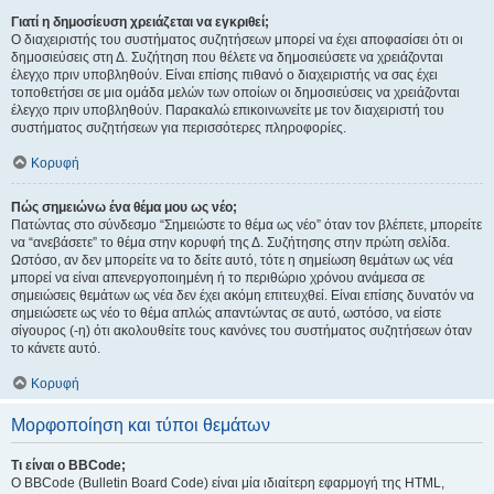
Γιατί η δημοσίευση χρειάζεται να εγκριθεί;
Ο διαχειριστής του συστήματος συζητήσεων μπορεί να έχει αποφασίσει ότι οι
δημοσιεύσεις στη Δ. Συζήτηση που θέλετε να δημοσιεύσετε να χρειάζονται
έλεγχο πριν υποβληθούν. Είναι επίσης πιθανό ο διαχειριστής να σας έχει
τοποθετήσει σε μια ομάδα μελών των οποίων οι δημοσιεύσεις να χρειάζονται
έλεγχο πριν υποβληθούν. Παρακαλώ επικοινωνείτε με τον διαχειριστή του
συστήματος συζητήσεων για περισσότερες πληροφορίες.
Κορυφή
Πώς σημειώνω ένα θέμα μου ως νέο;
Πατώντας στο σύνδεσμο “Σημειώστε το θέμα ως νέο” όταν τον βλέπετε, μπορείτε
να “ανεβάσετε” το θέμα στην κορυφή της Δ. Συζήτησης στην πρώτη σελίδα.
Ωστόσο, αν δεν μπορείτε να το δείτε αυτό, τότε η σημείωση θεμάτων ως νέα
μπορεί να είναι απενεργοποιημένη ή το περιθώριο χρόνου ανάμεσα σε
σημειώσεις θεμάτων ως νέα δεν έχει ακόμη επιτευχθεί. Είναι επίσης δυνατόν να
σημειώσετε ως νέο το θέμα απλώς απαντώντας σε αυτό, ωστόσο, να είστε
σίγουρος (-η) ότι ακολουθείτε τους κανόνες του συστήματος συζητήσεων όταν
το κάνετε αυτό.
Κορυφή
Μορφοποίηση και τύποι θεμάτων
Τι είναι ο BBCode;
Ο BBCode (Bulletin Board Code) είναι μία ιδιαίτερη εφαρμογή της HTML,