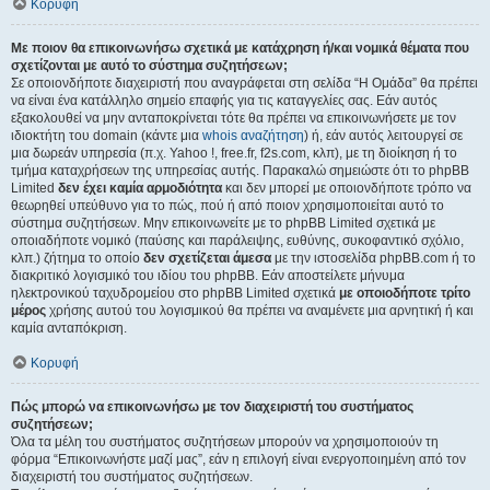
Κορυφή
Με ποιον θα επικοινωνήσω σχετικά με κατάχρηση ή/και νομικά θέματα που
σχετίζονται με αυτό το σύστημα συζητήσεων;
Σε οποιονδήποτε διαχειριστή που αναγράφεται στη σελίδα “Η Ομάδα” θα πρέπει
να είναι ένα κατάλληλο σημείο επαφής για τις καταγγελίες σας. Εάν αυτός
εξακολουθεί να μην ανταποκρίνεται τότε θα πρέπει να επικοινωνήσετε με τον
ιδιοκτήτη του domain (κάντε μια
whois αναζήτηση
) ή, εάν αυτός λειτουργεί σε
μια δωρεάν υπηρεσία (π.χ. Yahoo !, free.fr, f2s.com, κλπ), με τη διοίκηση ή το
τμήμα καταχρήσεων της υπηρεσίας αυτής. Παρακαλώ σημειώστε ότι το phpBB
Limited
δεν έχει καμία αρμοδιότητα
και δεν μπορεί με οποιονδήποτε τρόπο να
θεωρηθεί υπεύθυνο για το πώς, πού ή από ποιον χρησιμοποιείται αυτό το
σύστημα συζητήσεων. Μην επικοινωνείτε με το phpBB Limited σχετικά με
οποιαδήποτε νομικό (παύσης και παράλειψης, ευθύνης, συκοφαντικό σχόλιο,
κλπ.) ζήτημα το οποίο
δεν σχετίζεται άμεσα
με την ιστοσελίδα phpBB.com ή το
διακριτικό λογισμικό του ιδίου του phpBB. Εάν αποστείλετε μήνυμα
ηλεκτρονικού ταχυδρομείου στο phpBB Limited σχετικά
με οποιοδήποτε τρίτο
μέρος
χρήσης αυτού του λογισμικού θα πρέπει να αναμένετε μια αρνητική ή και
καμία ανταπόκριση.
Κορυφή
Πώς μπορώ να επικοινωνήσω με τον διαχειριστή του συστήματος
συζητήσεων;
Όλα τα μέλη του συστήματος συζητήσεων μπορούν να χρησιμοποιούν τη
φόρμα “Επικοινωνήστε μαζί μας”, εάν η επιλογή είναι ενεργοποιημένη από τον
διαχειριστή του συστήματος συζητήσεων.