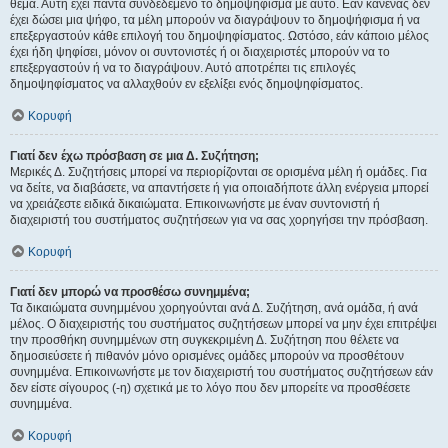
θέμα. Αυτή έχει πάντα συνδεδεμένο το δημοψήφισμα με αυτό. Εάν κανένας δεν
έχει δώσει μια ψήφο, τα μέλη μπορούν να διαγράψουν το δημοψήφισμα ή να
επεξεργαστούν κάθε επιλογή του δημοψηφίσματος. Ωστόσο, εάν κάποιο μέλος
έχει ήδη ψηφίσει, μόνον οι συντονιστές ή οι διαχειριστές μπορούν να το
επεξεργαστούν ή να το διαγράψουν. Αυτό αποτρέπει τις επιλογές
δημοψηφίσματος να αλλαχθούν εν εξελίξει ενός δημοψηφίσματος.
Κορυφή
Γιατί δεν έχω πρόσβαση σε μια Δ. Συζήτηση;
Μερικές Δ. Συζητήσεις μπορεί να περιορίζονται σε ορισμένα μέλη ή ομάδες. Για
να δείτε, να διαβάσετε, να απαντήσετε ή για οποιαδήποτε άλλη ενέργεια μπορεί
να χρειάζεστε ειδικά δικαιώματα. Επικοινωνήστε με έναν συντονιστή ή
διαχειριστή του συστήματος συζητήσεων για να σας χορηγήσει την πρόσβαση.
Κορυφή
Γιατί δεν μπορώ να προσθέσω συνημμένα;
Τα δικαιώματα συνημμένου χορηγούνται ανά Δ. Συζήτηση, ανά ομάδα, ή ανά
μέλος. Ο διαχειριστής του συστήματος συζητήσεων μπορεί να μην έχει επιτρέψει
την προσθήκη συνημμένων στη συγκεκριμένη Δ. Συζήτηση που θέλετε να
δημοσιεύσετε ή πιθανόν μόνο ορισμένες ομάδες μπορούν να προσθέτουν
συνημμένα. Επικοινωνήστε με τον διαχειριστή του συστήματος συζητήσεων εάν
δεν είστε σίγουρος (-η) σχετικά με το λόγο που δεν μπορείτε να προσθέσετε
συνημμένα.
Κορυφή