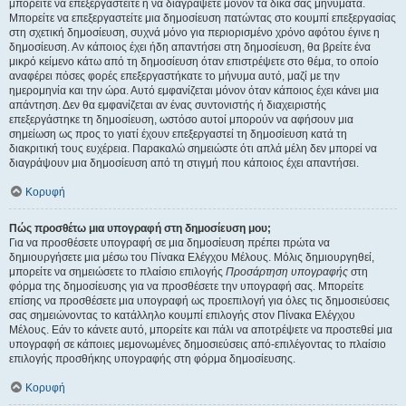
μπορείτε να επεξεργαστείτε ή να διαγράψετε μόνον τα δικά σας μηνύματα.
Μπορείτε να επεξεργαστείτε μια δημοσίευση πατώντας στο κουμπί επεξεργασίας
στη σχετική δημοσίευση, συχνά μόνο για περιορισμένο χρόνο αφότου έγινε η
δημοσίευση. Αν κάποιος έχει ήδη απαντήσει στη δημοσίευση, θα βρείτε ένα
μικρό κείμενο κάτω από τη δημοσίευση όταν επιστρέψετε στο θέμα, το οποίο
αναφέρει πόσες φορές επεξεργαστήκατε το μήνυμα αυτό, μαζί με την
ημερομηνία και την ώρα. Αυτό εμφανίζεται μόνον όταν κάποιος έχει κάνει μια
απάντηση. Δεν θα εμφανίζεται αν ένας συντονιστής ή διαχειριστής
επεξεργάστηκε τη δημοσίευση, ωστόσο αυτοί μπορούν να αφήσουν μια
σημείωση ως προς το γιατί έχουν επεξεργαστεί τη δημοσίευση κατά τη
διακριτική τους ευχέρεια. Παρακαλώ σημειώστε ότι απλά μέλη δεν μπορεί να
διαγράψουν μια δημοσίευση από τη στιγμή που κάποιος έχει απαντήσει.
Κορυφή
Πώς προσθέτω μια υπογραφή στη δημοσίευση μου;
Για να προσθέσετε υπογραφή σε μια δημοσίευση πρέπει πρώτα να
δημιουργήσετε μια μέσω του Πίνακα Ελέγχου Μέλους. Μόλις δημιουργηθεί,
μπορείτε να σημειώσετε το πλαίσιο επιλογής
Προσάρτηση υπογραφής
στη
φόρμα της δημοσίευσης για να προσθέσετε την υπογραφή σας. Μπορείτε
επίσης να προσθέσετε μια υπογραφή ως προεπιλογή για όλες τις δημοσιεύσεις
σας σημειώνοντας το κατάλληλο κουμπί επιλογής στον Πίνακα Ελέγχου
Μέλους. Εάν το κάνετε αυτό, μπορείτε και πάλι να αποτρέψετε να προστεθεί μια
υπογραφή σε κάποιες μεμονωμένες δημοσιεύσεις από-επιλέγοντας το πλαίσιο
επιλογής προσθήκης υπογραφής στη φόρμα δημοσίευσης.
Κορυφή