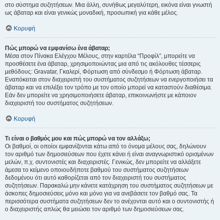
στο σύστημα συζητήσεων. Μια άλλη, συνήθως μεγαλύτερη, εικόνα είναι γνωστή
ως άβαταρ και είναι γενικώς μοναδική, προσωπική για κάθε μέλος.
Κορυφή
Πώς μπορώ να εμφανίσω ένα άβαταρ;
Μέσα στον Πίνακα Ελέγχου Μέλους, στην καρτέλα “Προφίλ”, μπορείτε να
προσθέσετε ένα άβαταρ, χρησιμοποιώντας μια από τις ακόλουθες τέσσερις
μεθόδους: Gravatar, Γκαλερί, Φόρτωση από σύνδεσμο ή Φόρτωση άβαταρ.
Εναπόκειται στον διαχειριστή του συστήματος συζητήσεων να ενεργοποιήσει τα
άβαταρ και να επιλέξει τον τρόπο με τον οποίο μπορεί να καταστούν διαθέσιμα.
Εάν δεν μπορείτε να χρησιμοποιήσετε άβαταρ, επικοινωνήστε με κάποιον
διαχειριστή του συστήματος συζητήσεων.
Κορυφή
Τι είναι ο βαθμός μου και πώς μπορώ να τον αλλάξω;
Οι βαθμοί, οι οποίοι εμφανίζονται κάτω από το όνομα μέλους σας, δηλώνουν
τον αριθμό των δημοσιεύσεων που έχετε κάνει ή είναι αναγνωριστικό ορισμένων
μελών, π.χ. συντονιστές και διαχειριστές. Γενικώς, δεν μπορείτε να αλλάξετε
άμεσα το κείμενο οποιουδήποτε βαθμού του συστήματος συζητήσεων
δεδομένου ότι αυτό καθορίζεται από τον διαχειριστή του συστήματος
συζητήσεων. Παρακαλώ μην κάνετε κατάχρηση του συστήματος συζητήσεων με
άσκοπες δημοσιεύσεις μόνο και μόνο για να ανεβάσετε τον βαθμό σας. Τα
περισσότερα συστήματα συζητήσεων δεν το ανέχονται αυτό και ο συντονιστής ή
ο διαχειριστής απλώς θα μειώσει τον αριθμό των δημοσιεύσεων σας.