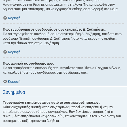
θέματος", στο επάνω και κάτω μέρος κάποιου θέματος συζήτησης.
Απαντώντας σε ένα θέμα με σημειωμένη την επιλογή “Να ενημερωθώ όταν
δημοσιευθεί μια απάντηση”, θα να εγγραφείτε επίσης σε συνδρομή στο θέμα.
Κορυφή
Πώς εγγράφομαι σε συνδρομές σε συγκεκριμένες Δ. Συζητήσεις;
Για να εγγραφείτε σε συνδρομή σε μια συγκεκριμένη Δ. Συζήτηση, πατήστε στον
σύνδεσμο “Έναρξη συνδρομής Δ. Συζήτησης”, στο κάτω μέρος της σελίδας,
κατά την είσοδό σας στη Δ. Συζήτηση.
Κορυφή
Πώς αφαιρώ τις συνδρομές μου;
Για να αφαιρέσετε τις συνδρομές σας, πηγαίνετε στον Πίνακα Ελέγχου Μέλους
και ακολουθήστε τους συνδέσμους στις συνδρομές σας.
Κορυφή
Συνημμένα
Τι συνημμένα επιτρέπονται σε αυτό το σύστημα συζητήσεων;
Κάθε διαχειριστής συστήματος συζητήσεων μπορεί να επιτρέπει ή να μην
επιτρέπει ορισμένους τύπους συνημμένων. Εάν δεν είστε σίγουρος (-η) τι
συνημμένα επιτρέπονται να φορτωθούν, επικοινωνήστε με τον διαχειριστή του
συστήματος συζητήσεων για βοήθεια.