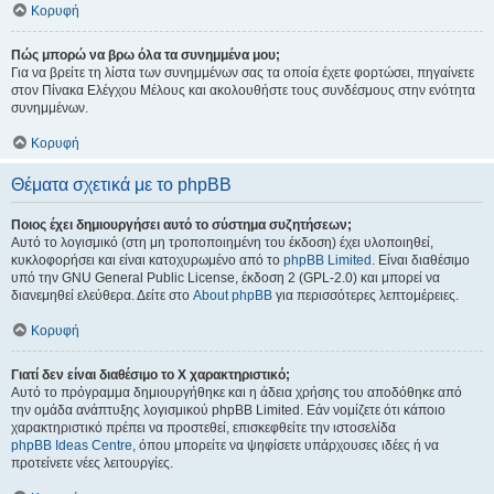
Κορυφή
Πώς μπορώ να βρω όλα τα συνημμένα μου;
Για να βρείτε τη λίστα των συνημμένων σας τα οποία έχετε φορτώσει, πηγαίνετε
στον Πίνακα Ελέγχου Μέλους και ακολουθήστε τους συνδέσμους στην ενότητα
συνημμένων.
Κορυφή
Θέματα σχετικά με το phpBB
Ποιος έχει δημιουργήσει αυτό το σύστημα συζητήσεων;
Αυτό το λογισμικό (στη μη τροποποιημένη του έκδοση) έχει υλοποιηθεί,
κυκλοφορήσει και είναι κατοχυρωμένο από το
phpBB Limited
. Είναι διαθέσιμο
υπό την GNU General Public License, έκδοση 2 (GPL-2.0) και μπορεί να
διανεμηθεί ελεύθερα. Δείτε στο
About phpBB
για περισσότερες λεπτομέρειες.
Κορυφή
Γιατί δεν είναι διαθέσιμο το Χ χαρακτηριστικό;
Αυτό το πρόγραμμα δημιουργήθηκε και η άδεια χρήσης του αποδόθηκε από
την ομάδα ανάπτυξης λογισμικού phpBB Limited. Εάν νομίζετε ότι κάποιο
χαρακτηριστικό πρέπει να προστεθεί, επισκεφθείτε την ιστοσελίδα
phpBB Ideas Centre
, όπου μπορείτε να ψηφίσετε υπάρχουσες ιδέες ή να
προτείνετε νέες λειτουργίες.