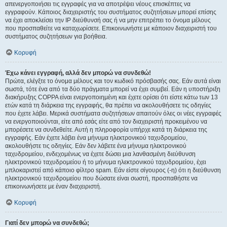
απενεργοποιήσει τις εγγραφές για να αποτρέψει νέους επισκέπτες να
εγγραφούν. Κάποιος διαχειριστής του συστήματος συζητήσεων μπορεί επίσης
να έχει αποκλείσει την IP διεύθυνσή σας ή να μην επιτρέπει το όνομα μέλους
που προσπαθείτε να καταχωρίσετε. Επικοινωνήστε με κάποιον διαχειριστή του
συστήματος συζητήσεων για βοήθεια.
Κορυφή
Έχω κάνει εγγραφή, αλλά δεν μπορώ να συνδεθώ!
Πρώτα, ελέγξτε το όνομα μέλους και τον κωδικό πρόσβασής σας. Εάν αυτά είναι
σωστά, τότε ένα από τα δύο πράγματα μπορεί να έχει συμβεί. Εάν η υποστήριξη
διακήρυξης COPPA είναι ενεργοποιημένη και έχετε ορίσει ότι είστε κάτω των 13
ετών κατά τη διάρκεια της εγγραφής, θα πρέπει να ακολουθήσετε τις οδηγίες
που έχετε λάβει. Μερικά συστήματα συζητήσεων απαιτούν όλες οι νέες εγγραφές
να ενεργοποιούνται, είτε από εσάς είτε από τον διαχειριστή προκειμένου να
μπορέσετε να συνδεθείτε. Αυτή η πληροφορία υπήρχε κατά τη διάρκεια της
εγγραφής. Εάν έχετε λάβει ένα μήνυμα ηλεκτρονικού ταχυδρομείου,
ακολουθήστε τις οδηγίες. Εάν δεν λάβετε ένα μήνυμα ηλεκτρονικού
ταχυδρομείου, ενδεχομένως να έχετε δώσει μια λανθασμένη διεύθυνση
ηλεκτρονικού ταχυδρομείου ή το μήνυμα ηλεκτρονικού ταχυδρομείου, έχει
μπλοκαριστεί από κάποιο φίλτρο spam. Εάν είστε σίγουρος (-η) ότι η διεύθυνση
ηλεκτρονικού ταχυδρομείου που δώσατε είναι σωστή, προσπαθήστε να
επικοινωνήσετε με έναν διαχειριστή.
Κορυφή
Γιατί δεν μπορώ να συνδεθώ;