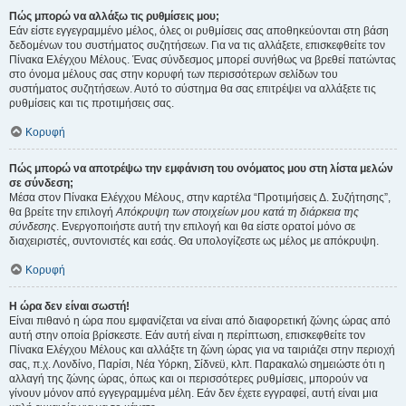
Πώς μπορώ να αλλάξω τις ρυθμίσεις μου;
Εάν είστε εγγεγραμμένο μέλος, όλες οι ρυθμίσεις σας αποθηκεύονται στη βάση
δεδομένων του συστήματος συζητήσεων. Για να τις αλλάξετε, επισκεφθείτε τον
Πίνακα Ελέγχου Μέλους. Ένας σύνδεσμος μπορεί συνήθως να βρεθεί πατώντας
στο όνομα μέλους σας στην κορυφή των περισσότερων σελίδων του
συστήματος συζητήσεων. Αυτό το σύστημα θα σας επιτρέψει να αλλάξετε τις
ρυθμίσεις και τις προτιμήσεις σας.
Κορυφή
Πώς μπορώ να αποτρέψω την εμφάνιση του ονόματος μου στη λίστα μελών
σε σύνδεση;
Μέσα στον Πίνακα Ελέγχου Μέλους, στην καρτέλα “Προτιμήσεις Δ. Συζήτησης”,
θα βρείτε την επιλογή
Απόκρυψη των στοιχείων μου κατά τη διάρκεια της
σύνδεσης
. Ενεργοποιήστε αυτή την επιλογή και θα είστε ορατοί μόνο σε
διαχειριστές, συντονιστές και εσάς. Θα υπολογίζεστε ως μέλος με απόκρυψη.
Κορυφή
Η ώρα δεν είναι σωστή!
Είναι πιθανό η ώρα που εμφανίζεται να είναι από διαφορετική ζώνης ώρας από
αυτή στην οποία βρίσκεστε. Εάν αυτή είναι η περίπτωση, επισκεφθείτε τον
Πίνακα Ελέγχου Μέλους και αλλάξτε τη ζώνη ώρας για να ταιριάζει στην περιοχή
σας, π.χ. Λονδίνο, Παρίσι, Νέα Υόρκη, Σίδνεϋ, κλπ. Παρακαλώ σημειώστε ότι η
αλλαγή της ζώνης ώρας, όπως και οι περισσότερες ρυθμίσεις, μπορούν να
γίνουν μόνον από εγγεγραμμένα μέλη. Εάν δεν έχετε εγγραφεί, αυτή είναι μια