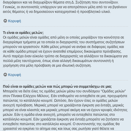
διαγράφουν και να διαχωρίζουν θέματα στη Δ. Συζήτηση που συντονίζουν.
Γενικώς, οι συντονιστές υπάρχουν για να αποτρέπουν μέλη από το να βγαίνουν
εκτός θέματος ή να δημοσιεύουν καταχρηστικό ή προσβλητικό υλικό.
Κορυφή
Τι είναι οι ομάδες μελών;
Οι ομάδες μελών είναι ομάδες από μέλη οι οποίες μοιράζουν την κοινότητα σε
διαχειρίσιμα τμήματα με τα οποία οι διαχειριστές του συστήματος συζητήσεων
μπορούν να εργαστούν. Κάθε μέλος μπορεί να ανήκει σε διάφορες ομάδες και
σε κάθε ομάδα μπορεί να έχουν ανατεθεί επιμέρους δικαιώματα πρόσβασης.
Αυτό παρέχει έναν εύκολο τρόπο σε διαχειριστές να αλλάξουν τα δικαιώματα για
πολλά μέλη ταυτόχρονα, όπως είναι αλλαγή δικαιωμάτων συντονιστή ή
χορήγηση στα μέλη πρόσβαση σε μια ιδιωτική συζήτηση.
Κορυφή
Πού είναι οι ομάδες μελών και πώς μπορώ να συμμετάσχω σε μια;
Μπορείτε να δείτε όλες τις ομάδες μελών μέσω του συνδέσμου “Ομάδες μελών”
στον Πίνακα Ελέγχου Μέλους. Εάν επιθυμείτε να ενταχθείτε σε μια, προχωρήστε
πατώντας το κατάλληλο κουμπί. Ωστόσο, δεν έχουν όλες οι ομάδες μελών
ανοιχτή πρόσβαση. Μερικές μπορεί να χρειάζονται έγκριση για ένταξη, μερικές
μπορεί να είναι κλειστές και μερικές μπορεί ακόμη και να έχουν κρυφές ιδιότητες
μελών. Εάν η ομάδα είναι ανοιχτή, μπορείτε να ενταχθείτε πατώντας στο
κατάλληλο κουμπί. Εάν χρειάζεται έγκριση για ένταξη μπορείτε να ζητήσετε να
ενταχθείτε πατώντας στο κατάλληλο κουμπί. Ο συντονιστής της ομάδας θα
χρειαστεί να εγκρίνει το αίτημα σας και ίσως σας ρωτήσει γιατί θέλετε να