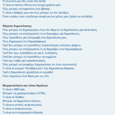
Η γλώσσα μου δεν είναι στη λίστα!
Τι είναι οι εικόνες δίπλα στο όνομα χρήστη μου;
Πώς μπορώ να εμφανίσω ένα άβαταρ;
Τι είναι ο βαθμός μου και πώς μπορώ να τον αλλάξω;
Όταν πατάω στον σύνδεσμο email για ένα μέλος μου ζητάει να συνδεθώ;
Θέματα δημοσίευσης
Πώς μπορώ να δημιουργήσω ένα νέο θέμα ή να δημοσιεύσω μια απάντηση;
Πώς μπορώ να επεξεργαστώ ή να διαγράψω μια δημοσίευση;
Πώς προσθέτω μια υπογραφή στη δημοσίευση μου;
Πώς δημιουργώ ένα δημοψήφισμα;
Γιατί δεν μπορώ να προσθέσω περισσότερες επιλογές ψήφων;
Πώς μπορώ να επεξεργαστώ ή να διαγράψω ένα δημοψήφισμα;
Γιατί δεν έχω πρόσβαση σε μια Δ. Συζήτηση;
Γιατί δεν μπορώ να προσθέσω συνημμένα;
Γιατί έχω λάβει μια προειδοποίηση;
Πώς μπορώ να αναφέρω δημοσιεύσεις σε έναν συντονιστή;
Τι είναι το κουμπί “Αποθήκευση” στη δημοσίευση θέματος;
Γιατί η δημοσίευση χρειάζεται να εγκριθεί;
Πώς σημειώνω ένα θέμα μου ως νέο;
Μορφοποίηση και τύποι θεμάτων
Τι είναι ο BBCode;
Μπορώ να χρησιμοποιήσω HTML;
Τι είναι τα Smilies;
Μπορώ να δημοσιεύω εικόνες;
Τι είναι οι γενικές ανακοινώσεις;
Τι είναι οι ανακοινώσεις;
Τι είναι τα επισημασμένα θέματα;