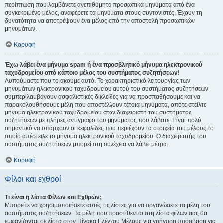
περίπτωση που λαμβάνετε ανεπιθύμητα προσωπικά μηνύματα από ένα
συγκεκριμένο μέλος, αναφέρετε τα μηνύματα στους συντονιστές. Έχουν τη
δυνατότητα να αποτρέψουν ένα μέλος από την αποστολή προσωπικών
μηνυμάτων.
Κορυφή
Έχω λάβει ένα μήνυμα spam ή ένα προσβλητικό μήνυμα ηλεκτρονικού
ταχυδρομείου από κάποιο μέλος του συστήματος συζητήσεων!
Λυπούμαστε που το ακούμε αυτό. Το χαρακτηριστικό λειτουργίας των
μηνυμάτων ηλεκτρονικού ταχυδρομείου αυτού του συστήματος συζητήσεων
συμπεριλαμβάνουν ασφαλιστικές δικλείδες για να προσπαθήσουμε και να
παρακολουθήσουμε μέλη που αποστέλλουν τέτοια μηνύματα, οπότε στείλτε
μήνυμα ηλεκτρονικού ταχυδρομείου στον διαχειριστή του συστήματος
συζητήσεων με πλήρες αντίγραφο του μηνύματος που λάβατε. Είναι πολύ
σημαντικό να υπάρχουν οι κεφαλίδες που περιέχουν τα στοιχεία του μέλους το
οποίο απέστειλε το μήνυμα ηλεκτρονικού ταχυδρομείου. Ο διαχειριστής του
συστήματος συζητήσεων μπορεί στη συνέχεια να λάβει μέτρα.
Κορυφή
Φίλοι και εχθροί
Τι είναι η λίστα Φίλων και Εχθρών;
Μπορείτε να χρησιμοποιήσετε αυτές τις λίστες για να οργανώσετε τα μέλη του
συστήματος συζητήσεων. Τα μέλη που προστίθενται στη λίστα φίλων σας θα
εμφανίζονται σε λίστα στον Πίνακα Ελέγχου Μέλους για γρήγορη πρόσβαση για