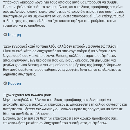
Υπάρχουν διάφοροι λόγοι για τους οποίους αυτό θα μπορούσε να συμβεί.
Πρώτον, βεβαιωθείτε ότι το όνομα μέλους και ο κωδικός πρόσβασής σας είναι
σωστά. Αν είναι σωστά, επικοινωνήστε με κάποιον διαχειριστή του συστήματος
συζητήσεων για να βεβαιωθείτε ότι δεν έχετε απαγορευθεί. Είναι επίσης πιθανό
ο ιδιοκτήτης της ιστοσελίδας να έχει κάποιο σφάλμα στις ρυθμίσεις και να
χρειάζεται να το διορθώσει.
Κορυφή
Έχω εγγραφεί κατά το παρελθόν αλλά δεν μπορώ να συνδεθώ πλέον!
Είναι πιθανό κάποιος διαχειριστής να απενεργοποίησε ή να διέγραψε τον
λογαριασμό σας για κάποιο λόγο. Επίσης, πολλά συστήματα συζητήσεων
απομακρύνουν μέλη περιοδικά που δεν έχουν δημοσιεύσει μηνύματα για
μεγάλο χρονικό διάστημα για να μειώσουν το μέγεθος της βάσης δεδομένων.
Εάν αυτό συμβαίνει, προσπαθήστε να εγγραφείτε ξανά και να εμπλακείτε στις
δημόσιες συζητήσεις.
Κορυφή
Έχω ξεχάσει τον κωδικό μου!
Μην πανικοβάλλεστε! Αν και ο κωδικός πρόσβασής σας δεν μπορεί να
ανακτηθεί, μπορεί εύκολα να επαναφερθεί. Επισκεφθείτε τη σελίδα σύνδεσης και
πατήστε στο
Ξέχασα τον κωδικό μου
. Ακολουθήστε τις οδηγίες και θα είστε σε
θέση να συνδεθείτε πάλι σύντομα.
Ωστόσο, αν δεν είστε σε θέση να επαναφέρετε τον κωδικό πρόσβασής σας,
επικοινωνήστε με κάποιον διαχειριστή του συστήματος συζητήσεων.