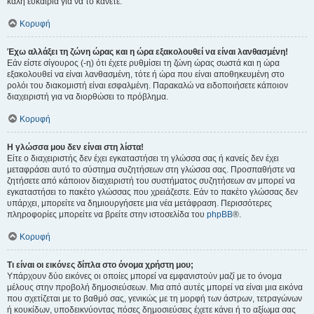
καλή ευκαιρία για να το κάνετε.
Κορυφή
Έχω αλλάξει τη ζώνη ώρας και η ώρα εξακολουθεί να είναι λανθασμένη!
Εάν είστε σίγουρος (-η) ότι έχετε ρυθμίσει τη ζώνη ώρας σωστά και η ώρα
εξακολουθεί να είναι λανθασμένη, τότε ή ώρα που είναι αποθηκευμένη στο
ρολόι του διακομιστή είναι εσφαλμένη. Παρακαλώ να ειδοποιήσετε κάποιον
διαχειριστή για να διορθώσει το πρόβλημα.
Κορυφή
Η γλώσσα μου δεν είναι στη λίστα!
Είτε ο διαχειριστής δεν έχει εγκαταστήσει τη γλώσσα σας ή κανείς δεν έχει
μεταφράσει αυτό το σύστημα συζητήσεων στη γλώσσα σας. Προσπαθήστε να
ζητήσετε από κάποιον διαχειριστή του συστήματος συζητήσεων αν μπορεί να
εγκαταστήσει το πακέτο γλώσσας που χρειάζεστε. Εάν το πακέτο γλώσσας δεν
υπάρχει, μπορείτε να δημιουργήσετε μια νέα μετάφραση. Περισσότερες
πληροφορίες μπορείτε να βρείτε στην ιστοσελίδα του
phpBB
®.
Κορυφή
Τι είναι οι εικόνες δίπλα στο όνομα χρήστη μου;
Υπάρχουν δύο εικόνες οι οποίες μπορεί να εμφανιστούν μαζί με το όνομα
μέλους στην προβολή δημοσιεύσεων. Μια από αυτές μπορεί να είναι μια εικόνα
που σχετίζεται με το βαθμό σας, γενικώς με τη μορφή των άστρων, τετραγώνων
ή κουκίδων, υποδεικνύοντας πόσες δημοσιεύσεις έχετε κάνει ή το αξίωμα σας