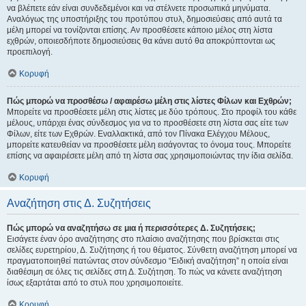
να βλέπετε εάν είναι συνδεδεμένοι και να στέλνετε προσωπικά μηνύματα.
Αναλόγως της υποστήριξης του προτύπου στυλ, δημοσιεύσεις από αυτά τα
μέλη μπορεί να τονίζονται επίσης. Αν προσθέσετε κάποιο μέλος στη λίστα
εχθρών, οποιεσδήποτε δημοσιεύσεις θα κάνει αυτό θα αποκρύπτονται ως
προεπιλογή.
Κορυφή
Πώς μπορώ να προσθέσω / αφαιρέσω μέλη στις λίστες Φίλων και Εχθρών;
Μπορείτε να προσθέσετε μέλη στις λίστες με δύο τρόπους. Στο προφίλ του κάθε
μέλους, υπάρχει ένας σύνδεσμος για να το προσθέσετε στη λίστα σας είτε των
Φίλων, είτε των Εχθρών. Εναλλακτικά, από τον Πίνακα Ελέγχου Μέλους,
μπορείτε κατευθείαν να προσθέσετε μέλη εισάγοντας το όνομα τους. Μπορείτε
επίσης να αφαιρέσετε μέλη από τη λίστα σας χρησιμοποιώντας την ίδια σελίδα.
Κορυφή
Αναζήτηση στις Δ. Συζητήσεις
Πώς μπορώ να αναζητήσω σε μια ή περισσότερες Δ. Συζητήσεις;
Εισάγετε έναν όρο αναζήτησης στο πλαίσιο αναζήτησης που βρίσκεται στις
σελίδες ευρετηρίου, Δ. Συζήτησης ή του θέματος. Σύνθετη αναζήτηση μπορεί να
πραγματοποιηθεί πατώντας στον σύνδεσμο “Ειδική αναζήτηση” η οποία είναι
διαθέσιμη σε όλες τις σελίδες στη Δ. Συζήτηση. Το πώς να κάνετε αναζήτηση
ίσως εξαρτάται από το στυλ που χρησιμοποιείτε.
Κορυφή