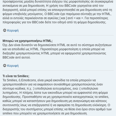
προσφέροντας μεγάλη δυνατότητα ελέγχου της μορφοποίησης σε συγκεκριμένα
αντικείμενα σε μια δημοσίευση. Η χρήση του BBCode χορηγείται από τον
διαχειριστή, αλλά μπορεί επίσης να απενεργοποιηθεί σε μια δημοσίευση από τη
φόρμα υποβολής μηνύματος. Ο BBCode έχει παρόμοια σύνταξη με την HTML,
αλλά οι εντολές περικλείονται σε αγκύλες [ και ] αντί < και >. Για περισσότερες
πληροφορίες για τον BBCode δείτε τον οδηγό από τη φόρμα δημοσίευσης.
Κορυφή
Μπορώ να χρησιμοποιήσω HTML;
Όχι. Δεν είναι δυνατόν να δημοσιεύσετε HTML σε αυτό το σύστημα συζητήσεων
και να αποδοθεί ως HTML. Περισσότερη μορφοποίηση η οποία μπορεί να
διεξαχθεί χρησιμοποιώντας HTML μπορεί να εφαρμοστεί χρησιμοποιώντας
BBCode αντί αυτού.
Κορυφή
Τι είναι τα Smilies;
Τα Smilies, ή Emoticons, είναι μικρά εικονίδια τα οποία μπορούν να
χρησιμοποιηθούν για να εκφράσουν συναίσθημα χρησιμοποιώντας έναν
σύντομο κώδικα, π.χ. :) υποδηλώνει ευτυχισμένος, ενώ :( υποδηλώνει
λυπημένος. Η πλήρης λίστα των εικονιδίων μπορεί να εμφανιστεί στη φόρμα
δημοσίευσης. Προσπαθήστε να μη χρησιμοποιείτε καταχρηστικώς τα smilies,
καθώς μπορεί να καταστήσουν μια δημοσίευση μη αναγνώσιμη και κάποιος
συντονιστής ίσως να επεξεργαστεί ή να αφαιρέσει τη δημοσίευση ολόκληρη. Ο
διαχειριστής του συστήματος μπορεί επίσης να θέσει ένα όριο στον αριθμό των
smilies που μπορείτε να χρησιμοποιήσετε σε μια δημοσίευση.