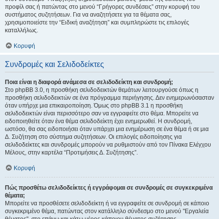
προφίλ σας ή πατώντας στο μενού “Γρήγορες συνδέσεις” στην κορυφή του
συστήματος συζητήσεων. Για να αναζητήσετε για τα θέματα σας,
χρησιμοποιείστε την “Ειδική αναζήτηση” και συμπληρώστε τις επιλογές
καταλλήλως.
Κορυφή
Συνδρομές και Σελιδοδείκτες
Ποια είναι η διαφορά ανάμεσα σε σελιδοδείκτη και συνδρομή;
Στο phpBB 3.0, η προσθήκη σελιδοδεικτών θεμάτων λειτουργούσε όπως η
προσθήκη σελιδοδεικτών σε ένα πρόγραμμα περιήγησης. Δεν ενημερωνόσασταν
όταν υπήρχε μια επικαιροποίηση. Όμως στο phpBB 3.1 η προσθήκη
σελιδοδεικτών είναι περισσότερο σαν να εγγραφείτε στο θέμα. Μπορείτε να
ειδοποιηθείτε όταν ένα θέμα σελιδοδείκτη έχει ενημερωθεί. Η συνδρομή,
ωστόσο, θα σας ειδοποιήσει όταν υπάρχει μια ενημέρωση σε ένα θέμα ή σε μια
Δ. Συζήτηση στο σύστημα συζητήσεων. Οι επιλογές ειδοποίησης για
σελιδοδείκτες και συνδρομές μπορούν να ρυθμιστούν από τον Πίνακα Ελέγχου
Μέλους, στην καρτέλα “Προτιμήσεις Δ. Συζήτησης”.
Κορυφή
Πώς προσθέτω σελιδοδείκτες ή εγγράφομαι σε συνδρομές σε συγκεκριμένα
θέματα;
Μπορείτε να προσθέσετε σελιδοδείκτη ή να εγγραφείτε σε συνδρομή σε κάποιο
συγκεκριμένο θέμα, πατώντας στον κατάλληλο σύνδεσμο στο μενού "Εργαλεία