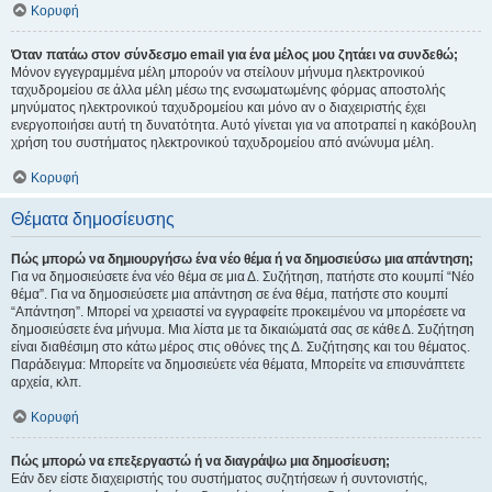
Κορυφή
Όταν πατάω στον σύνδεσμο email για ένα μέλος μου ζητάει να συνδεθώ;
Μόνον εγγεγραμμένα μέλη μπορούν να στείλουν μήνυμα ηλεκτρονικού
ταχυδρομείου σε άλλα μέλη μέσω της ενσωματωμένης φόρμας αποστολής
μηνύματος ηλεκτρονικού ταχυδρομείου και μόνο αν ο διαχειριστής έχει
ενεργοποιήσει αυτή τη δυνατότητα. Αυτό γίνεται για να αποτραπεί η κακόβουλη
χρήση του συστήματος ηλεκτρονικού ταχυδρομείου από ανώνυμα μέλη.
Κορυφή
Θέματα δημοσίευσης
Πώς μπορώ να δημιουργήσω ένα νέο θέμα ή να δημοσιεύσω μια απάντηση;
Για να δημοσιεύσετε ένα νέο θέμα σε μια Δ. Συζήτηση, πατήστε στο κουμπί “Νέο
θέμα”. Για να δημοσιεύσετε μια απάντηση σε ένα θέμα, πατήστε στο κουμπί
“Απάντηση”. Μπορεί να χρειαστεί να εγγραφείτε προκειμένου να μπορέσετε να
δημοσιεύσετε ένα μήνυμα. Μια λίστα με τα δικαιώματά σας σε κάθε Δ. Συζήτηση
είναι διαθέσιμη στο κάτω μέρος στις οθόνες της Δ. Συζήτησης και του θέματος.
Παράδειγμα: Μπορείτε να δημοσιεύετε νέα θέματα, Μπορείτε να επισυνάπτετε
αρχεία, κλπ.
Κορυφή
Πώς μπορώ να επεξεργαστώ ή να διαγράψω μια δημοσίευση;
Εάν δεν είστε διαχειριστής του συστήματος συζητήσεων ή συντονιστής,