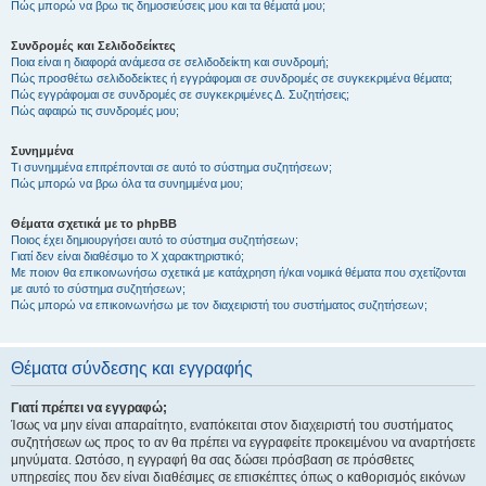
Πώς μπορώ να βρω τις δημοσιεύσεις μου και τα θέματά μου;
Συνδρομές και Σελιδοδείκτες
Ποια είναι η διαφορά ανάμεσα σε σελιδοδείκτη και συνδρομή;
Πώς προσθέτω σελιδοδείκτες ή εγγράφομαι σε συνδρομές σε συγκεκριμένα θέματα;
Πώς εγγράφομαι σε συνδρομές σε συγκεκριμένες Δ. Συζητήσεις;
Πώς αφαιρώ τις συνδρομές μου;
Συνημμένα
Τι συνημμένα επιτρέπονται σε αυτό το σύστημα συζητήσεων;
Πώς μπορώ να βρω όλα τα συνημμένα μου;
Θέματα σχετικά με το phpBB
Ποιος έχει δημιουργήσει αυτό το σύστημα συζητήσεων;
Γιατί δεν είναι διαθέσιμο το Χ χαρακτηριστικό;
Με ποιον θα επικοινωνήσω σχετικά με κατάχρηση ή/και νομικά θέματα που σχετίζονται
με αυτό το σύστημα συζητήσεων;
Πώς μπορώ να επικοινωνήσω με τον διαχειριστή του συστήματος συζητήσεων;
Θέματα σύνδεσης και εγγραφής
Γιατί πρέπει να εγγραφώ;
Ίσως να μην είναι απαραίτητο, εναπόκειται στον διαχειριστή του συστήματος
συζητήσεων ως προς το αν θα πρέπει να εγγραφείτε προκειμένου να αναρτήσετε
μηνύματα. Ωστόσο, η εγγραφή θα σας δώσει πρόσβαση σε πρόσθετες
υπηρεσίες που δεν είναι διαθέσιμες σε επισκέπτες όπως ο καθορισμός εικόνων