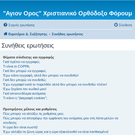
"Αγιον Ορος" Χριστιανικό Ορθόδοξο Φόρουμ
Συχνές ερωτήσεις
Σύνδεση
Ευρετήριο Δ. Συζήτησης
Συνήθεις ερωτήσεις
Συνήθεις ερωτήσεις
Θέματα σύνδεσης και εγγραφής
Γιατί πρέπει να εγγραφώ;
Τι είναι το COPPA;
Γιατί δεν μπορώ να εγγραφώ;
Έχω κάνει εγγραφή, αλλά δεν μπορώ να συνδεθώ!
Γιατί δεν μπορώ να συνδεθώ;
Έχω εγγραφεί κατά το παρελθόν αλλά δεν μπορώ να συνδεθώ πλέον!
Έχω ξεχάσει τον κωδικό μου!
Γιατί αποσυνδέομαι αυτόματα;
Τι κάνει η “Διαγραφή cookies”;
Προτιμήσεις μέλους και ρυθμίσεις
Πώς μπορώ να αλλάξω τις ρυθμίσεις μου;
Πώς μπορώ να αποτρέψω την εμφάνιση του ονόματος μου στη λίστα μελών σε
σύνδεση;
Η ώρα δεν είναι σωστή!
Έχω αλλάξει τη ζώνη ώρας και η ώρα εξακολουθεί να είναι λανθασμένη!