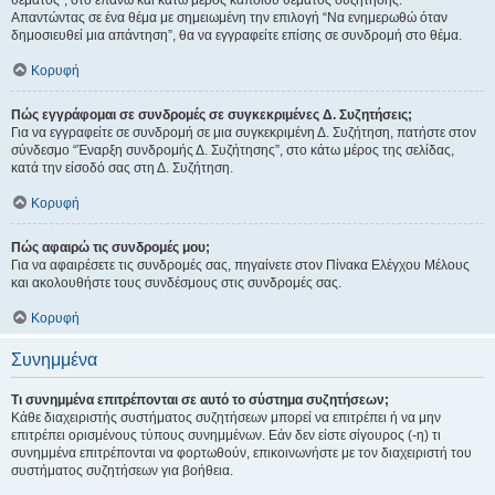
θέματος", στο επάνω και κάτω μέρος κάποιου θέματος συζήτησης.
Απαντώντας σε ένα θέμα με σημειωμένη την επιλογή “Να ενημερωθώ όταν
δημοσιευθεί μια απάντηση”, θα να εγγραφείτε επίσης σε συνδρομή στο θέμα.
Κορυφή
Πώς εγγράφομαι σε συνδρομές σε συγκεκριμένες Δ. Συζητήσεις;
Για να εγγραφείτε σε συνδρομή σε μια συγκεκριμένη Δ. Συζήτηση, πατήστε στον
σύνδεσμο “Έναρξη συνδρομής Δ. Συζήτησης”, στο κάτω μέρος της σελίδας,
κατά την είσοδό σας στη Δ. Συζήτηση.
Κορυφή
Πώς αφαιρώ τις συνδρομές μου;
Για να αφαιρέσετε τις συνδρομές σας, πηγαίνετε στον Πίνακα Ελέγχου Μέλους
και ακολουθήστε τους συνδέσμους στις συνδρομές σας.
Κορυφή
Συνημμένα
Τι συνημμένα επιτρέπονται σε αυτό το σύστημα συζητήσεων;
Κάθε διαχειριστής συστήματος συζητήσεων μπορεί να επιτρέπει ή να μην
επιτρέπει ορισμένους τύπους συνημμένων. Εάν δεν είστε σίγουρος (-η) τι
συνημμένα επιτρέπονται να φορτωθούν, επικοινωνήστε με τον διαχειριστή του
συστήματος συζητήσεων για βοήθεια.