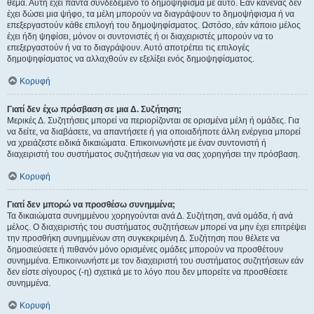
θέμα. Αυτή έχει πάντα συνδεδεμένο το δημοψήφισμα με αυτό. Εάν κανένας δεν
έχει δώσει μια ψήφο, τα μέλη μπορούν να διαγράψουν το δημοψήφισμα ή να
επεξεργαστούν κάθε επιλογή του δημοψηφίσματος. Ωστόσο, εάν κάποιο μέλος
έχει ήδη ψηφίσει, μόνον οι συντονιστές ή οι διαχειριστές μπορούν να το
επεξεργαστούν ή να το διαγράψουν. Αυτό αποτρέπει τις επιλογές
δημοψηφίσματος να αλλαχθούν εν εξελίξει ενός δημοψηφίσματος.
Κορυφή
Γιατί δεν έχω πρόσβαση σε μια Δ. Συζήτηση;
Μερικές Δ. Συζητήσεις μπορεί να περιορίζονται σε ορισμένα μέλη ή ομάδες. Για
να δείτε, να διαβάσετε, να απαντήσετε ή για οποιαδήποτε άλλη ενέργεια μπορεί
να χρειάζεστε ειδικά δικαιώματα. Επικοινωνήστε με έναν συντονιστή ή
διαχειριστή του συστήματος συζητήσεων για να σας χορηγήσει την πρόσβαση.
Κορυφή
Γιατί δεν μπορώ να προσθέσω συνημμένα;
Τα δικαιώματα συνημμένου χορηγούνται ανά Δ. Συζήτηση, ανά ομάδα, ή ανά
μέλος. Ο διαχειριστής του συστήματος συζητήσεων μπορεί να μην έχει επιτρέψει
την προσθήκη συνημμένων στη συγκεκριμένη Δ. Συζήτηση που θέλετε να
δημοσιεύσετε ή πιθανόν μόνο ορισμένες ομάδες μπορούν να προσθέτουν
συνημμένα. Επικοινωνήστε με τον διαχειριστή του συστήματος συζητήσεων εάν
δεν είστε σίγουρος (-η) σχετικά με το λόγο που δεν μπορείτε να προσθέσετε
συνημμένα.
Κορυφή