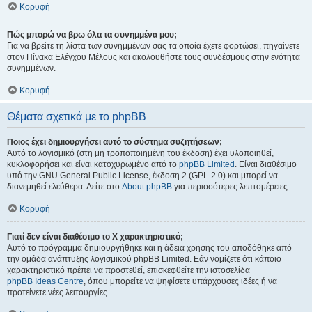
Κορυφή
Πώς μπορώ να βρω όλα τα συνημμένα μου;
Για να βρείτε τη λίστα των συνημμένων σας τα οποία έχετε φορτώσει, πηγαίνετε
στον Πίνακα Ελέγχου Μέλους και ακολουθήστε τους συνδέσμους στην ενότητα
συνημμένων.
Κορυφή
Θέματα σχετικά με το phpBB
Ποιος έχει δημιουργήσει αυτό το σύστημα συζητήσεων;
Αυτό το λογισμικό (στη μη τροποποιημένη του έκδοση) έχει υλοποιηθεί,
κυκλοφορήσει και είναι κατοχυρωμένο από το
phpBB Limited
. Είναι διαθέσιμο
υπό την GNU General Public License, έκδοση 2 (GPL-2.0) και μπορεί να
διανεμηθεί ελεύθερα. Δείτε στο
About phpBB
για περισσότερες λεπτομέρειες.
Κορυφή
Γιατί δεν είναι διαθέσιμο το Χ χαρακτηριστικό;
Αυτό το πρόγραμμα δημιουργήθηκε και η άδεια χρήσης του αποδόθηκε από
την ομάδα ανάπτυξης λογισμικού phpBB Limited. Εάν νομίζετε ότι κάποιο
χαρακτηριστικό πρέπει να προστεθεί, επισκεφθείτε την ιστοσελίδα
phpBB Ideas Centre
, όπου μπορείτε να ψηφίσετε υπάρχουσες ιδέες ή να
προτείνετε νέες λειτουργίες.