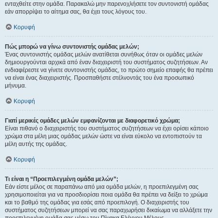
ενταχθείτε στην ομάδα. Παρακαλώ μην παρενοχλήσετε τον συντονιστή ομάδας
εάν απορρίψει το αίτημα σας, θα έχει τους λόγους του.
Κορυφή
Πώς μπορώ να γίνω συντονιστής ομάδας μελών;
Ένας συντονιστής ομάδας μελών ανατίθεται συνήθως όταν οι ομάδες μελών
δημιουργούνται αρχικά από έναν διαχειριστή του συστήματος συζητήσεων. Αν
ενδιαφέρεστε να γίνετε συντονιστής ομάδας, το πρώτο σημείο επαφής θα πρέπει
να είναι ένας διαχειριστής. Προσπαθήστε στέλνοντάς του ένα προσωπικό
μήνυμα.
Κορυφή
Γιατί μερικές ομάδες μελών εμφανίζονται με διαφορετικό χρώμα;
Είναι πιθανό ο διαχειριστής του συστήματος συζητήσεων να έχει ορίσει κάποιο
χρώμα στα μέλη μιας ομάδας μελών ώστε να είναι εύκολο να εντοπιστούν τα
μέλη αυτής της ομάδας.
Κορυφή
Τι είναι η “Προεπιλεγμένη ομάδα μελών”;
Εάν είστε μέλος σε παραπάνω από μια ομάδα μελών, η προεπιλεγμένη σας
χρησιμοποιείται για να προσδιορίσει ποια ομάδα θα πρέπει να δείξει το χρώμα
και το βαθμό της ομάδας για εσάς από προεπιλογή. Ο διαχειριστής του
συστήματος συζητήσεων μπορεί να σας παραχωρήσει δικαίωμα να αλλάξετε την