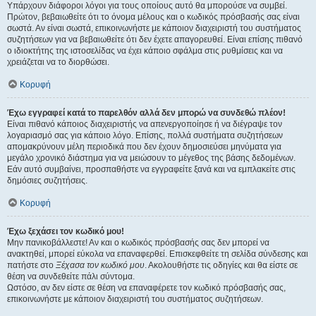
Υπάρχουν διάφοροι λόγοι για τους οποίους αυτό θα μπορούσε να συμβεί.
Πρώτον, βεβαιωθείτε ότι το όνομα μέλους και ο κωδικός πρόσβασής σας είναι
σωστά. Αν είναι σωστά, επικοινωνήστε με κάποιον διαχειριστή του συστήματος
συζητήσεων για να βεβαιωθείτε ότι δεν έχετε απαγορευθεί. Είναι επίσης πιθανό
ο ιδιοκτήτης της ιστοσελίδας να έχει κάποιο σφάλμα στις ρυθμίσεις και να
χρειάζεται να το διορθώσει.
Κορυφή
Έχω εγγραφεί κατά το παρελθόν αλλά δεν μπορώ να συνδεθώ πλέον!
Είναι πιθανό κάποιος διαχειριστής να απενεργοποίησε ή να διέγραψε τον
λογαριασμό σας για κάποιο λόγο. Επίσης, πολλά συστήματα συζητήσεων
απομακρύνουν μέλη περιοδικά που δεν έχουν δημοσιεύσει μηνύματα για
μεγάλο χρονικό διάστημα για να μειώσουν το μέγεθος της βάσης δεδομένων.
Εάν αυτό συμβαίνει, προσπαθήστε να εγγραφείτε ξανά και να εμπλακείτε στις
δημόσιες συζητήσεις.
Κορυφή
Έχω ξεχάσει τον κωδικό μου!
Μην πανικοβάλλεστε! Αν και ο κωδικός πρόσβασής σας δεν μπορεί να
ανακτηθεί, μπορεί εύκολα να επαναφερθεί. Επισκεφθείτε τη σελίδα σύνδεσης και
πατήστε στο
Ξέχασα τον κωδικό μου
. Ακολουθήστε τις οδηγίες και θα είστε σε
θέση να συνδεθείτε πάλι σύντομα.
Ωστόσο, αν δεν είστε σε θέση να επαναφέρετε τον κωδικό πρόσβασής σας,
επικοινωνήστε με κάποιον διαχειριστή του συστήματος συζητήσεων.