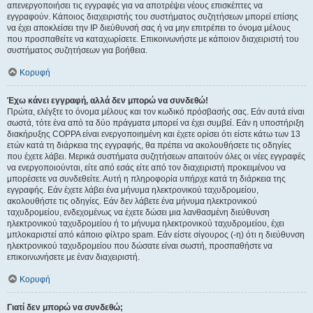
απενεργοποιήσει τις εγγραφές για να αποτρέψει νέους επισκέπτες να
εγγραφούν. Κάποιος διαχειριστής του συστήματος συζητήσεων μπορεί επίσης
να έχει αποκλείσει την IP διεύθυνσή σας ή να μην επιτρέπει το όνομα μέλους
που προσπαθείτε να καταχωρίσετε. Επικοινωνήστε με κάποιον διαχειριστή του
συστήματος συζητήσεων για βοήθεια.
Κορυφή
Έχω κάνει εγγραφή, αλλά δεν μπορώ να συνδεθώ!
Πρώτα, ελέγξτε το όνομα μέλους και τον κωδικό πρόσβασής σας. Εάν αυτά είναι
σωστά, τότε ένα από τα δύο πράγματα μπορεί να έχει συμβεί. Εάν η υποστήριξη
διακήρυξης COPPA είναι ενεργοποιημένη και έχετε ορίσει ότι είστε κάτω των 13
ετών κατά τη διάρκεια της εγγραφής, θα πρέπει να ακολουθήσετε τις οδηγίες
που έχετε λάβει. Μερικά συστήματα συζητήσεων απαιτούν όλες οι νέες εγγραφές
να ενεργοποιούνται, είτε από εσάς είτε από τον διαχειριστή προκειμένου να
μπορέσετε να συνδεθείτε. Αυτή η πληροφορία υπήρχε κατά τη διάρκεια της
εγγραφής. Εάν έχετε λάβει ένα μήνυμα ηλεκτρονικού ταχυδρομείου,
ακολουθήστε τις οδηγίες. Εάν δεν λάβετε ένα μήνυμα ηλεκτρονικού
ταχυδρομείου, ενδεχομένως να έχετε δώσει μια λανθασμένη διεύθυνση
ηλεκτρονικού ταχυδρομείου ή το μήνυμα ηλεκτρονικού ταχυδρομείου, έχει
μπλοκαριστεί από κάποιο φίλτρο spam. Εάν είστε σίγουρος (-η) ότι η διεύθυνση
ηλεκτρονικού ταχυδρομείου που δώσατε είναι σωστή, προσπαθήστε να
επικοινωνήσετε με έναν διαχειριστή.
Κορυφή
Γιατί δεν μπορώ να συνδεθώ;