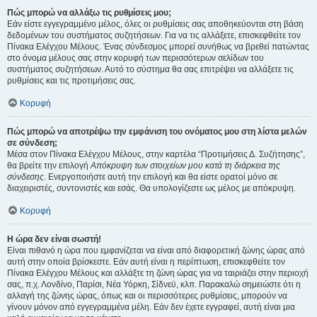
Πώς μπορώ να αλλάξω τις ρυθμίσεις μου;
Εάν είστε εγγεγραμμένο μέλος, όλες οι ρυθμίσεις σας αποθηκεύονται στη βάση
δεδομένων του συστήματος συζητήσεων. Για να τις αλλάξετε, επισκεφθείτε τον
Πίνακα Ελέγχου Μέλους. Ένας σύνδεσμος μπορεί συνήθως να βρεθεί πατώντας
στο όνομα μέλους σας στην κορυφή των περισσότερων σελίδων του
συστήματος συζητήσεων. Αυτό το σύστημα θα σας επιτρέψει να αλλάξετε τις
ρυθμίσεις και τις προτιμήσεις σας.
Κορυφή
Πώς μπορώ να αποτρέψω την εμφάνιση του ονόματος μου στη λίστα μελών
σε σύνδεση;
Μέσα στον Πίνακα Ελέγχου Μέλους, στην καρτέλα “Προτιμήσεις Δ. Συζήτησης”,
θα βρείτε την επιλογή
Απόκρυψη των στοιχείων μου κατά τη διάρκεια της
σύνδεσης
. Ενεργοποιήστε αυτή την επιλογή και θα είστε ορατοί μόνο σε
διαχειριστές, συντονιστές και εσάς. Θα υπολογίζεστε ως μέλος με απόκρυψη.
Κορυφή
Η ώρα δεν είναι σωστή!
Είναι πιθανό η ώρα που εμφανίζεται να είναι από διαφορετική ζώνης ώρας από
αυτή στην οποία βρίσκεστε. Εάν αυτή είναι η περίπτωση, επισκεφθείτε τον
Πίνακα Ελέγχου Μέλους και αλλάξτε τη ζώνη ώρας για να ταιριάζει στην περιοχή
σας, π.χ. Λονδίνο, Παρίσι, Νέα Υόρκη, Σίδνεϋ, κλπ. Παρακαλώ σημειώστε ότι η
αλλαγή της ζώνης ώρας, όπως και οι περισσότερες ρυθμίσεις, μπορούν να
γίνουν μόνον από εγγεγραμμένα μέλη. Εάν δεν έχετε εγγραφεί, αυτή είναι μια