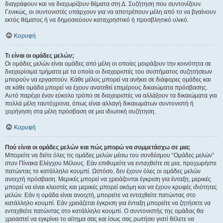
διαγράφουν και να διαχωρίζουν θέματα στη Δ. Συζήτηση που συντονίζουν.
Γενικώς, οι συντονιστές υπάρχουν για να αποτρέπουν μέλη από το να βγαίνουν
εκτός θέματος ή να δημοσιεύουν καταχρηστικό ή προσβλητικό υλικό.
Κορυφή
Τι είναι οι ομάδες μελών;
Οι ομάδες μελών είναι ομάδες από μέλη οι οποίες μοιράζουν την κοινότητα σε
διαχειρίσιμα τμήματα με τα οποία οι διαχειριστές του συστήματος συζητήσεων
μπορούν να εργαστούν. Κάθε μέλος μπορεί να ανήκει σε διάφορες ομάδες και
σε κάθε ομάδα μπορεί να έχουν ανατεθεί επιμέρους δικαιώματα πρόσβασης.
Αυτό παρέχει έναν εύκολο τρόπο σε διαχειριστές να αλλάξουν τα δικαιώματα για
πολλά μέλη ταυτόχρονα, όπως είναι αλλαγή δικαιωμάτων συντονιστή ή
χορήγηση στα μέλη πρόσβαση σε μια ιδιωτική συζήτηση.
Κορυφή
Πού είναι οι ομάδες μελών και πώς μπορώ να συμμετάσχω σε μια;
Μπορείτε να δείτε όλες τις ομάδες μελών μέσω του συνδέσμου “Ομάδες μελών”
στον Πίνακα Ελέγχου Μέλους. Εάν επιθυμείτε να ενταχθείτε σε μια, προχωρήστε
πατώντας το κατάλληλο κουμπί. Ωστόσο, δεν έχουν όλες οι ομάδες μελών
ανοιχτή πρόσβαση. Μερικές μπορεί να χρειάζονται έγκριση για ένταξη, μερικές
μπορεί να είναι κλειστές και μερικές μπορεί ακόμη και να έχουν κρυφές ιδιότητες
μελών. Εάν η ομάδα είναι ανοιχτή, μπορείτε να ενταχθείτε πατώντας στο
κατάλληλο κουμπί. Εάν χρειάζεται έγκριση για ένταξη μπορείτε να ζητήσετε να
ενταχθείτε πατώντας στο κατάλληλο κουμπί. Ο συντονιστής της ομάδας θα
χρειαστεί να εγκρίνει το αίτημα σας και ίσως σας ρωτήσει γιατί θέλετε να