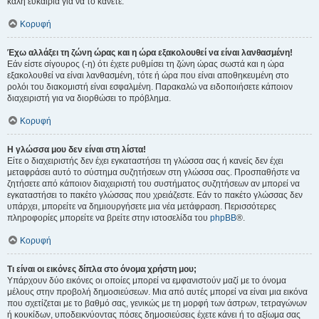
καλή ευκαιρία για να το κάνετε.
Κορυφή
Έχω αλλάξει τη ζώνη ώρας και η ώρα εξακολουθεί να είναι λανθασμένη!
Εάν είστε σίγουρος (-η) ότι έχετε ρυθμίσει τη ζώνη ώρας σωστά και η ώρα
εξακολουθεί να είναι λανθασμένη, τότε ή ώρα που είναι αποθηκευμένη στο
ρολόι του διακομιστή είναι εσφαλμένη. Παρακαλώ να ειδοποιήσετε κάποιον
διαχειριστή για να διορθώσει το πρόβλημα.
Κορυφή
Η γλώσσα μου δεν είναι στη λίστα!
Είτε ο διαχειριστής δεν έχει εγκαταστήσει τη γλώσσα σας ή κανείς δεν έχει
μεταφράσει αυτό το σύστημα συζητήσεων στη γλώσσα σας. Προσπαθήστε να
ζητήσετε από κάποιον διαχειριστή του συστήματος συζητήσεων αν μπορεί να
εγκαταστήσει το πακέτο γλώσσας που χρειάζεστε. Εάν το πακέτο γλώσσας δεν
υπάρχει, μπορείτε να δημιουργήσετε μια νέα μετάφραση. Περισσότερες
πληροφορίες μπορείτε να βρείτε στην ιστοσελίδα του
phpBB
®.
Κορυφή
Τι είναι οι εικόνες δίπλα στο όνομα χρήστη μου;
Υπάρχουν δύο εικόνες οι οποίες μπορεί να εμφανιστούν μαζί με το όνομα
μέλους στην προβολή δημοσιεύσεων. Μια από αυτές μπορεί να είναι μια εικόνα
που σχετίζεται με το βαθμό σας, γενικώς με τη μορφή των άστρων, τετραγώνων
ή κουκίδων, υποδεικνύοντας πόσες δημοσιεύσεις έχετε κάνει ή το αξίωμα σας