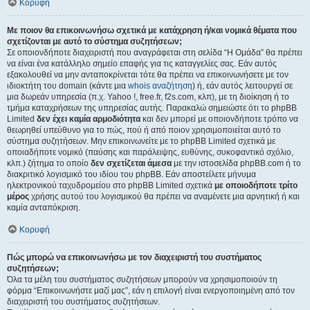
Κορυφή
Με ποιον θα επικοινωνήσω σχετικά με κατάχρηση ή/και νομικά θέματα που
σχετίζονται με αυτό το σύστημα συζητήσεων;
Σε οποιονδήποτε διαχειριστή που αναγράφεται στη σελίδα “Η Ομάδα” θα πρέπει
να είναι ένα κατάλληλο σημείο επαφής για τις καταγγελίες σας. Εάν αυτός
εξακολουθεί να μην ανταποκρίνεται τότε θα πρέπει να επικοινωνήσετε με τον
ιδιοκτήτη του domain (κάντε μια
whois αναζήτηση
) ή, εάν αυτός λειτουργεί σε
μια δωρεάν υπηρεσία (π.χ. Yahoo !, free.fr, f2s.com, κλπ), με τη διοίκηση ή το
τμήμα καταχρήσεων της υπηρεσίας αυτής. Παρακαλώ σημειώστε ότι το phpBB
Limited
δεν έχει καμία αρμοδιότητα
και δεν μπορεί με οποιονδήποτε τρόπο να
θεωρηθεί υπεύθυνο για το πώς, πού ή από ποιον χρησιμοποιείται αυτό το
σύστημα συζητήσεων. Μην επικοινωνείτε με το phpBB Limited σχετικά με
οποιαδήποτε νομικό (παύσης και παράλειψης, ευθύνης, συκοφαντικό σχόλιο,
κλπ.) ζήτημα το οποίο
δεν σχετίζεται άμεσα
με την ιστοσελίδα phpBB.com ή το
διακριτικό λογισμικό του ιδίου του phpBB. Εάν αποστείλετε μήνυμα
ηλεκτρονικού ταχυδρομείου στο phpBB Limited σχετικά
με οποιοδήποτε τρίτο
μέρος
χρήσης αυτού του λογισμικού θα πρέπει να αναμένετε μια αρνητική ή και
καμία ανταπόκριση.
Κορυφή
Πώς μπορώ να επικοινωνήσω με τον διαχειριστή του συστήματος
συζητήσεων;
Όλα τα μέλη του συστήματος συζητήσεων μπορούν να χρησιμοποιούν τη
φόρμα “Επικοινωνήστε μαζί μας”, εάν η επιλογή είναι ενεργοποιημένη από τον
διαχειριστή του συστήματος συζητήσεων.