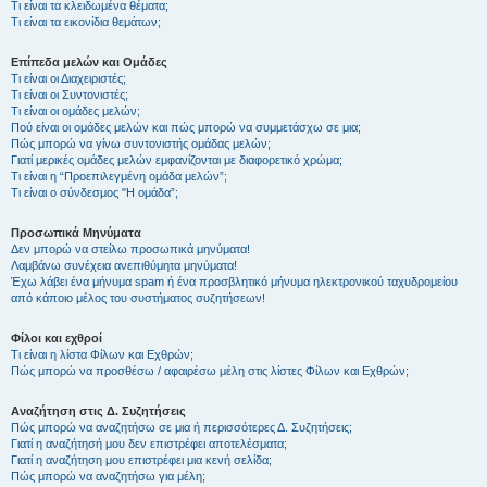
Τι είναι τα κλειδωμένα θέματα;
Τι είναι τα εικονίδια θεμάτων;
Επίπεδα μελών και Ομάδες
Τι είναι οι Διαχειριστές;
Τι είναι οι Συντονιστές;
Τι είναι οι ομάδες μελών;
Πού είναι οι ομάδες μελών και πώς μπορώ να συμμετάσχω σε μια;
Πώς μπορώ να γίνω συντονιστής ομάδας μελών;
Γιατί μερικές ομάδες μελών εμφανίζονται με διαφορετικό χρώμα;
Τι είναι η “Προεπιλεγμένη ομάδα μελών”;
Τι είναι ο σύνδεσμος "Η ομάδα”;
Προσωπικά Μηνύματα
Δεν μπορώ να στείλω προσωπικά μηνύματα!
Λαμβάνω συνέχεια ανεπιθύμητα μηνύματα!
Έχω λάβει ένα μήνυμα spam ή ένα προσβλητικό μήνυμα ηλεκτρονικού ταχυδρομείου
από κάποιο μέλος του συστήματος συζητήσεων!
Φίλοι και εχθροί
Τι είναι η λίστα Φίλων και Εχθρών;
Πώς μπορώ να προσθέσω / αφαιρέσω μέλη στις λίστες Φίλων και Εχθρών;
Αναζήτηση στις Δ. Συζητήσεις
Πώς μπορώ να αναζητήσω σε μια ή περισσότερες Δ. Συζητήσεις;
Γιατί η αναζήτησή μου δεν επιστρέφει αποτελέσματα;
Γιατί η αναζήτηση μου επιστρέφει μια κενή σελίδα;
Πώς μπορώ να αναζητήσω για μέλη;