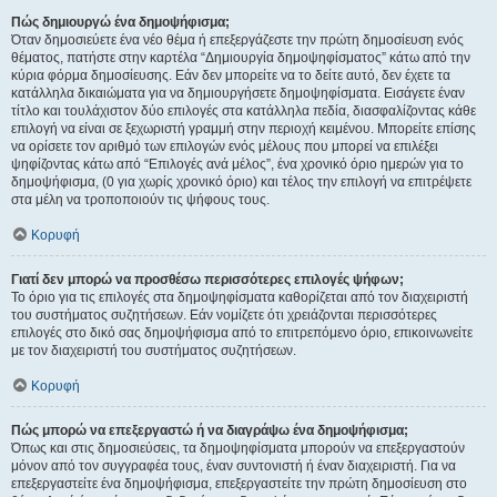
Πώς δημιουργώ ένα δημοψήφισμα;
Όταν δημοσιεύετε ένα νέο θέμα ή επεξεργάζεστε την πρώτη δημοσίευση ενός
θέματος, πατήστε στην καρτέλα “Δημιουργία δημοψηφίσματος” κάτω από την
κύρια φόρμα δημοσίευσης. Εάν δεν μπορείτε να το δείτε αυτό, δεν έχετε τα
κατάλληλα δικαιώματα για να δημιουργήσετε δημοψηφίσματα. Εισάγετε έναν
τίτλο και τουλάχιστον δύο επιλογές στα κατάλληλα πεδία, διασφαλίζοντας κάθε
επιλογή να είναι σε ξεχωριστή γραμμή στην περιοχή κειμένου. Μπορείτε επίσης
να ορίσετε τον αριθμό των επιλογών ενός μέλους που μπορεί να επιλέξει
ψηφίζοντας κάτω από “Επιλογές ανά μέλος”, ένα χρονικό όριο ημερών για το
δημοψήφισμα, (0 για χωρίς χρονικό όριο) και τέλος την επιλογή να επιτρέψετε
στα μέλη να τροποποιούν τις ψήφους τους.
Κορυφή
Γιατί δεν μπορώ να προσθέσω περισσότερες επιλογές ψήφων;
Το όριο για τις επιλογές στα δημοψηφίσματα καθορίζεται από τον διαχειριστή
του συστήματος συζητήσεων. Εάν νομίζετε ότι χρειάζονται περισσότερες
επιλογές στο δικό σας δημοψήφισμα από το επιτρεπόμενο όριο, επικοινωνείτε
με τον διαχειριστή του συστήματος συζητήσεων.
Κορυφή
Πώς μπορώ να επεξεργαστώ ή να διαγράψω ένα δημοψήφισμα;
Όπως και στις δημοσιεύσεις, τα δημοψηφίσματα μπορούν να επεξεργαστούν
μόνον από τον συγγραφέα τους, έναν συντονιστή ή έναν διαχειριστή. Για να
επεξεργαστείτε ένα δημοψήφισμα, επεξεργαστείτε την πρώτη δημοσίευση στο