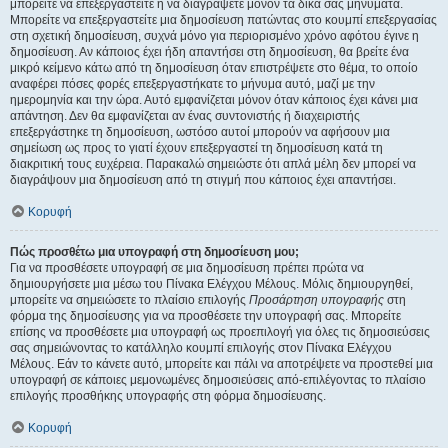
μπορείτε να επεξεργαστείτε ή να διαγράψετε μόνον τα δικά σας μηνύματα.
Μπορείτε να επεξεργαστείτε μια δημοσίευση πατώντας στο κουμπί επεξεργασίας
στη σχετική δημοσίευση, συχνά μόνο για περιορισμένο χρόνο αφότου έγινε η
δημοσίευση. Αν κάποιος έχει ήδη απαντήσει στη δημοσίευση, θα βρείτε ένα
μικρό κείμενο κάτω από τη δημοσίευση όταν επιστρέψετε στο θέμα, το οποίο
αναφέρει πόσες φορές επεξεργαστήκατε το μήνυμα αυτό, μαζί με την
ημερομηνία και την ώρα. Αυτό εμφανίζεται μόνον όταν κάποιος έχει κάνει μια
απάντηση. Δεν θα εμφανίζεται αν ένας συντονιστής ή διαχειριστής
επεξεργάστηκε τη δημοσίευση, ωστόσο αυτοί μπορούν να αφήσουν μια
σημείωση ως προς το γιατί έχουν επεξεργαστεί τη δημοσίευση κατά τη
διακριτική τους ευχέρεια. Παρακαλώ σημειώστε ότι απλά μέλη δεν μπορεί να
διαγράψουν μια δημοσίευση από τη στιγμή που κάποιος έχει απαντήσει.
Κορυφή
Πώς προσθέτω μια υπογραφή στη δημοσίευση μου;
Για να προσθέσετε υπογραφή σε μια δημοσίευση πρέπει πρώτα να
δημιουργήσετε μια μέσω του Πίνακα Ελέγχου Μέλους. Μόλις δημιουργηθεί,
μπορείτε να σημειώσετε το πλαίσιο επιλογής
Προσάρτηση υπογραφής
στη
φόρμα της δημοσίευσης για να προσθέσετε την υπογραφή σας. Μπορείτε
επίσης να προσθέσετε μια υπογραφή ως προεπιλογή για όλες τις δημοσιεύσεις
σας σημειώνοντας το κατάλληλο κουμπί επιλογής στον Πίνακα Ελέγχου
Μέλους. Εάν το κάνετε αυτό, μπορείτε και πάλι να αποτρέψετε να προστεθεί μια
υπογραφή σε κάποιες μεμονωμένες δημοσιεύσεις από-επιλέγοντας το πλαίσιο
επιλογής προσθήκης υπογραφής στη φόρμα δημοσίευσης.
Κορυφή