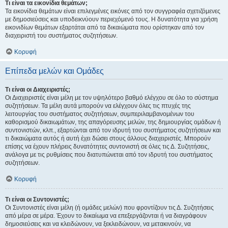
Τι είναι τα εικονίδια θεμάτων;
Τα εικονίδια θεμάτων είναι επιλεγμένες εικόνες από τον συγγραφέα σχετιζόμενες
με δημοσιεύσεις και υποδεικνύουν περιεχόμενό τους. Η δυνατότητα για χρήση
εικονιδίων θεμάτων εξαρτάται από τα δικαιώματα που ορίστηκαν από τον
διαχειριστή του συστήματος συζητήσεων.
Κορυφή
Επίπεδα μελών και Ομάδες
Τι είναι οι Διαχειριστές;
Οι Διαχειριστές είναι μέλη με τον υψηλότερο βαθμό ελέγχου σε όλο το σύστημα
συζητήσεων. Τα μέλη αυτά μπορούν να ελέγχουν όλες τις πτυχές της
λειτουργίας του συστήματος συζητήσεων, συμπεριλαμβανομένων του
καθορισμού δικαιωμάτων, της απαγόρευσης μελών, της δημιουργίας ομάδων ή
συντονιστών, κλπ., εξαρτώνται από τον ιδρυτή του συστήματος συζητήσεων και
τι δικαιώματα αυτός ή αυτή έχει δώσει στους άλλους διαχειριστές. Μπορούν
επίσης να έχουν πλήρεις δυνατότητες συντονιστή σε όλες τις Δ. Συζητήσεις,
ανάλογα με τις ρυθμίσεις που διατυπώνεται από τον ιδρυτή του συστήματος
συζητήσεων.
Κορυφή
Τι είναι οι Συντονιστές;
Οι Συντονιστές είναι μέλη (ή ομάδες μελών) που φροντίζουν τις Δ. Συζητήσεις
από μέρα σε μέρα. Έχουν το δικαίωμα να επεξεργάζονται ή να διαγράφουν
δημοσιεύσεις και να κλειδώνουν, να ξεκλειδώνουν, να μετακινούν, να