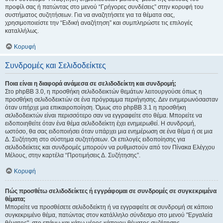
προφίλ σας ή πατώντας στο μενού “Γρήγορες συνδέσεις” στην κορυφή του
συστήματος συζητήσεων. Για να αναζητήσετε για τα θέματα σας,
χρησιμοποιείστε την “Ειδική αναζήτηση” και συμπληρώστε τις επιλογές
καταλλήλως.
Κορυφή
Συνδρομές και Σελιδοδείκτες
Ποια είναι η διαφορά ανάμεσα σε σελιδοδείκτη και συνδρομή;
Στο phpBB 3.0, η προσθήκη σελιδοδεικτών θεμάτων λειτουργούσε όπως η
προσθήκη σελιδοδεικτών σε ένα πρόγραμμα περιήγησης. Δεν ενημερωνόσασταν
όταν υπήρχε μια επικαιροποίηση. Όμως στο phpBB 3.1 η προσθήκη
σελιδοδεικτών είναι περισσότερο σαν να εγγραφείτε στο θέμα. Μπορείτε να
ειδοποιηθείτε όταν ένα θέμα σελιδοδείκτη έχει ενημερωθεί. Η συνδρομή,
ωστόσο, θα σας ειδοποιήσει όταν υπάρχει μια ενημέρωση σε ένα θέμα ή σε μια
Δ. Συζήτηση στο σύστημα συζητήσεων. Οι επιλογές ειδοποίησης για
σελιδοδείκτες και συνδρομές μπορούν να ρυθμιστούν από τον Πίνακα Ελέγχου
Μέλους, στην καρτέλα “Προτιμήσεις Δ. Συζήτησης”.
Κορυφή
Πώς προσθέτω σελιδοδείκτες ή εγγράφομαι σε συνδρομές σε συγκεκριμένα
θέματα;
Μπορείτε να προσθέσετε σελιδοδείκτη ή να εγγραφείτε σε συνδρομή σε κάποιο
συγκεκριμένο θέμα, πατώντας στον κατάλληλο σύνδεσμο στο μενού "Εργαλεία