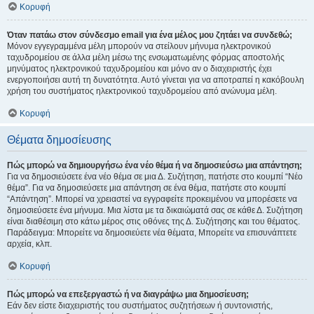
Κορυφή
Όταν πατάω στον σύνδεσμο email για ένα μέλος μου ζητάει να συνδεθώ;
Μόνον εγγεγραμμένα μέλη μπορούν να στείλουν μήνυμα ηλεκτρονικού
ταχυδρομείου σε άλλα μέλη μέσω της ενσωματωμένης φόρμας αποστολής
μηνύματος ηλεκτρονικού ταχυδρομείου και μόνο αν ο διαχειριστής έχει
ενεργοποιήσει αυτή τη δυνατότητα. Αυτό γίνεται για να αποτραπεί η κακόβουλη
χρήση του συστήματος ηλεκτρονικού ταχυδρομείου από ανώνυμα μέλη.
Κορυφή
Θέματα δημοσίευσης
Πώς μπορώ να δημιουργήσω ένα νέο θέμα ή να δημοσιεύσω μια απάντηση;
Για να δημοσιεύσετε ένα νέο θέμα σε μια Δ. Συζήτηση, πατήστε στο κουμπί “Νέο
θέμα”. Για να δημοσιεύσετε μια απάντηση σε ένα θέμα, πατήστε στο κουμπί
“Απάντηση”. Μπορεί να χρειαστεί να εγγραφείτε προκειμένου να μπορέσετε να
δημοσιεύσετε ένα μήνυμα. Μια λίστα με τα δικαιώματά σας σε κάθε Δ. Συζήτηση
είναι διαθέσιμη στο κάτω μέρος στις οθόνες της Δ. Συζήτησης και του θέματος.
Παράδειγμα: Μπορείτε να δημοσιεύετε νέα θέματα, Μπορείτε να επισυνάπτετε
αρχεία, κλπ.
Κορυφή
Πώς μπορώ να επεξεργαστώ ή να διαγράψω μια δημοσίευση;
Εάν δεν είστε διαχειριστής του συστήματος συζητήσεων ή συντονιστής,