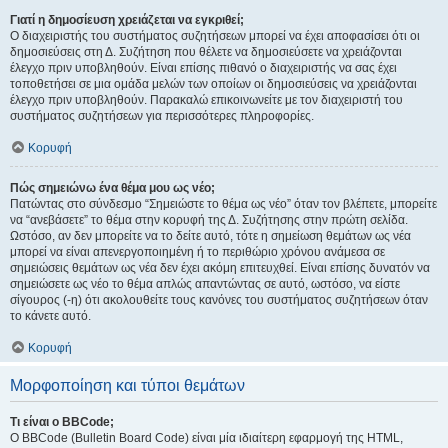
Γιατί η δημοσίευση χρειάζεται να εγκριθεί;
Ο διαχειριστής του συστήματος συζητήσεων μπορεί να έχει αποφασίσει ότι οι
δημοσιεύσεις στη Δ. Συζήτηση που θέλετε να δημοσιεύσετε να χρειάζονται
έλεγχο πριν υποβληθούν. Είναι επίσης πιθανό ο διαχειριστής να σας έχει
τοποθετήσει σε μια ομάδα μελών των οποίων οι δημοσιεύσεις να χρειάζονται
έλεγχο πριν υποβληθούν. Παρακαλώ επικοινωνείτε με τον διαχειριστή του
συστήματος συζητήσεων για περισσότερες πληροφορίες.
Κορυφή
Πώς σημειώνω ένα θέμα μου ως νέο;
Πατώντας στο σύνδεσμο “Σημειώστε το θέμα ως νέο” όταν τον βλέπετε, μπορείτε
να “ανεβάσετε” το θέμα στην κορυφή της Δ. Συζήτησης στην πρώτη σελίδα.
Ωστόσο, αν δεν μπορείτε να το δείτε αυτό, τότε η σημείωση θεμάτων ως νέα
μπορεί να είναι απενεργοποιημένη ή το περιθώριο χρόνου ανάμεσα σε
σημειώσεις θεμάτων ως νέα δεν έχει ακόμη επιτευχθεί. Είναι επίσης δυνατόν να
σημειώσετε ως νέο το θέμα απλώς απαντώντας σε αυτό, ωστόσο, να είστε
σίγουρος (-η) ότι ακολουθείτε τους κανόνες του συστήματος συζητήσεων όταν
το κάνετε αυτό.
Κορυφή
Μορφοποίηση και τύποι θεμάτων
Τι είναι ο BBCode;
Ο BBCode (Bulletin Board Code) είναι μία ιδιαίτερη εφαρμογή της HTML,