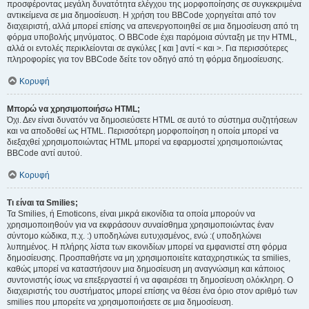
προσφέροντας μεγάλη δυνατότητα ελέγχου της μορφοποίησης σε συγκεκριμένα
αντικείμενα σε μια δημοσίευση. Η χρήση του BBCode χορηγείται από τον
διαχειριστή, αλλά μπορεί επίσης να απενεργοποιηθεί σε μια δημοσίευση από τη
φόρμα υποβολής μηνύματος. Ο BBCode έχει παρόμοια σύνταξη με την HTML,
αλλά οι εντολές περικλείονται σε αγκύλες [ και ] αντί < και >. Για περισσότερες
πληροφορίες για τον BBCode δείτε τον οδηγό από τη φόρμα δημοσίευσης.
Κορυφή
Μπορώ να χρησιμοποιήσω HTML;
Όχι. Δεν είναι δυνατόν να δημοσιεύσετε HTML σε αυτό το σύστημα συζητήσεων
και να αποδοθεί ως HTML. Περισσότερη μορφοποίηση η οποία μπορεί να
διεξαχθεί χρησιμοποιώντας HTML μπορεί να εφαρμοστεί χρησιμοποιώντας
BBCode αντί αυτού.
Κορυφή
Τι είναι τα Smilies;
Τα Smilies, ή Emoticons, είναι μικρά εικονίδια τα οποία μπορούν να
χρησιμοποιηθούν για να εκφράσουν συναίσθημα χρησιμοποιώντας έναν
σύντομο κώδικα, π.χ. :) υποδηλώνει ευτυχισμένος, ενώ :( υποδηλώνει
λυπημένος. Η πλήρης λίστα των εικονιδίων μπορεί να εμφανιστεί στη φόρμα
δημοσίευσης. Προσπαθήστε να μη χρησιμοποιείτε καταχρηστικώς τα smilies,
καθώς μπορεί να καταστήσουν μια δημοσίευση μη αναγνώσιμη και κάποιος
συντονιστής ίσως να επεξεργαστεί ή να αφαιρέσει τη δημοσίευση ολόκληρη. Ο
διαχειριστής του συστήματος μπορεί επίσης να θέσει ένα όριο στον αριθμό των
smilies που μπορείτε να χρησιμοποιήσετε σε μια δημοσίευση.