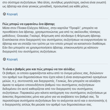
στο σύστημα συζητήσεων. Μια άλλη, συνήθως μεγαλύτερη, εικόνα είναι γνωστή
ως άβαταρ και είναι γενικώς μοναδική, προσωπική για κάθε μέλος.
Κορυφή
Πώς μπορώ να εμφανίσω ένα άβαταρ;
Μέσα στον Πίνακα Ελέγχου Μέλους, στην καρτέλα “Προφίλ”, μπορείτε να
προσθέσετε ένα άβαταρ, χρησιμοποιώντας μια από τις ακόλουθες τέσσερις
μεθόδους: Gravatar, Γκαλερί, Φόρτωση από σύνδεσμο ή Φόρτωση άβαταρ.
Εναπόκειται στον διαχειριστή του συστήματος συζητήσεων να ενεργοποιήσει τα
άβαταρ και να επιλέξει τον τρόπο με τον οποίο μπορεί να καταστούν διαθέσιμα.
Εάν δεν μπορείτε να χρησιμοποιήσετε άβαταρ, επικοινωνήστε με κάποιον
διαχειριστή του συστήματος συζητήσεων.
Κορυφή
Τι είναι ο βαθμός μου και πώς μπορώ να τον αλλάξω;
Οι βαθμοί, οι οποίοι εμφανίζονται κάτω από το όνομα μέλους σας, δηλώνουν
τον αριθμό των δημοσιεύσεων που έχετε κάνει ή είναι αναγνωριστικό ορισμένων
μελών, π.χ. συντονιστές και διαχειριστές. Γενικώς, δεν μπορείτε να αλλάξετε
άμεσα το κείμενο οποιουδήποτε βαθμού του συστήματος συζητήσεων
δεδομένου ότι αυτό καθορίζεται από τον διαχειριστή του συστήματος
συζητήσεων. Παρακαλώ μην κάνετε κατάχρηση του συστήματος συζητήσεων με
άσκοπες δημοσιεύσεις μόνο και μόνο για να ανεβάσετε τον βαθμό σας. Τα
περισσότερα συστήματα συζητήσεων δεν το ανέχονται αυτό και ο συντονιστής ή
ο διαχειριστής απλώς θα μειώσει τον αριθμό των δημοσιεύσεων σας.