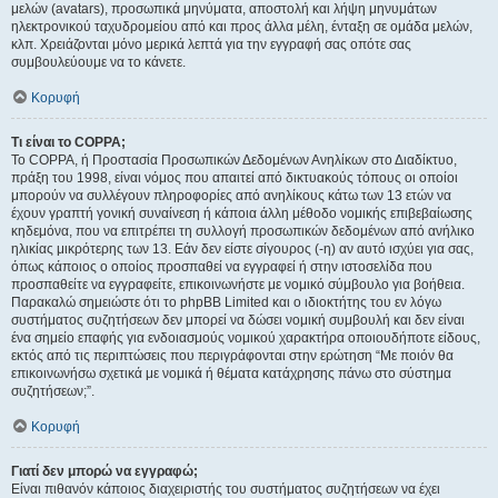
μελών (avatars), προσωπικά μηνύματα, αποστολή και λήψη μηνυμάτων
ηλεκτρονικού ταχυδρομείου από και προς άλλα μέλη, ένταξη σε ομάδα μελών,
κλπ. Χρειάζονται μόνο μερικά λεπτά για την εγγραφή σας οπότε σας
συμβουλεύουμε να το κάνετε.
Κορυφή
Τι είναι το COPPA;
Το COPPA, ή Προστασία Προσωπικών Δεδομένων Ανηλίκων στο Διαδίκτυο,
πράξη του 1998, είναι νόμος που απαιτεί από δικτυακούς τόπους οι οποίοι
μπορούν να συλλέγουν πληροφορίες από ανηλίκους κάτω των 13 ετών να
έχουν γραπτή γονική συναίνεση ή κάποια άλλη μέθοδο νομικής επιβεβαίωσης
κηδεμόνα, που να επιτρέπει τη συλλογή προσωπικών δεδομένων από ανήλικο
ηλικίας μικρότερης των 13. Εάν δεν είστε σίγουρος (-η) αν αυτό ισχύει για σας,
όπως κάποιος ο οποίος προσπαθεί να εγγραφεί ή στην ιστοσελίδα που
προσπαθείτε να εγγραφείτε, επικοινωνήστε με νομικό σύμβουλο για βοήθεια.
Παρακαλώ σημειώστε ότι το phpBB Limited και ο ιδιοκτήτης του εν λόγω
συστήματος συζητήσεων δεν μπορεί να δώσει νομική συμβουλή και δεν είναι
ένα σημείο επαφής για ενδοιασμούς νομικού χαρακτήρα οποιουδήποτε είδους,
εκτός από τις περιπτώσεις που περιγράφονται στην ερώτηση “Με ποιόν θα
επικοινωνήσω σχετικά με νομικά ή θέματα κατάχρησης πάνω στο σύστημα
συζητήσεων;”.
Κορυφή
Γιατί δεν μπορώ να εγγραφώ;
Είναι πιθανόν κάποιος διαχειριστής του συστήματος συζητήσεων να έχει