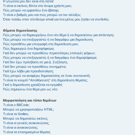
Η γλώσσα μου δεν είναι στη λίστα!
Τι είναι οι εικόνες δίπλα στο όνομα χρήστη μου;
Πώς μπορώ να εμφανίσω ένα άβαταρ;
Τι είναι ο βαθμός μου και πώς μπορώ να τον αλλάξω;
Όταν πατάω στον σύνδεσμο email για ένα μέλος μου ζητάει να συνδεθώ;
Θέματα δημοσίευσης
Πώς μπορώ να δημιουργήσω ένα νέο θέμα ή να δημοσιεύσω μια απάντηση;
Πώς μπορώ να επεξεργαστώ ή να διαγράψω μια δημοσίευση;
Πώς προσθέτω μια υπογραφή στη δημοσίευση μου;
Πώς δημιουργώ ένα δημοψήφισμα;
Γιατί δεν μπορώ να προσθέσω περισσότερες επιλογές ψήφων;
Πώς μπορώ να επεξεργαστώ ή να διαγράψω ένα δημοψήφισμα;
Γιατί δεν έχω πρόσβαση σε μια Δ. Συζήτηση;
Γιατί δεν μπορώ να προσθέσω συνημμένα;
Γιατί έχω λάβει μια προειδοποίηση;
Πώς μπορώ να αναφέρω δημοσιεύσεις σε έναν συντονιστή;
Τι είναι το κουμπί “Αποθήκευση” στη δημοσίευση θέματος;
Γιατί η δημοσίευση χρειάζεται να εγκριθεί;
Πώς σημειώνω ένα θέμα μου ως νέο;
Μορφοποίηση και τύποι θεμάτων
Τι είναι ο BBCode;
Μπορώ να χρησιμοποιήσω HTML;
Τι είναι τα Smilies;
Μπορώ να δημοσιεύω εικόνες;
Τι είναι οι γενικές ανακοινώσεις;
Τι είναι οι ανακοινώσεις;
Τι είναι τα επισημασμένα θέματα;