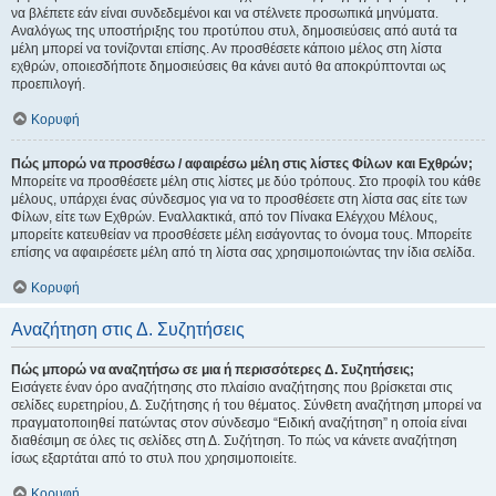
να βλέπετε εάν είναι συνδεδεμένοι και να στέλνετε προσωπικά μηνύματα.
Αναλόγως της υποστήριξης του προτύπου στυλ, δημοσιεύσεις από αυτά τα
μέλη μπορεί να τονίζονται επίσης. Αν προσθέσετε κάποιο μέλος στη λίστα
εχθρών, οποιεσδήποτε δημοσιεύσεις θα κάνει αυτό θα αποκρύπτονται ως
προεπιλογή.
Κορυφή
Πώς μπορώ να προσθέσω / αφαιρέσω μέλη στις λίστες Φίλων και Εχθρών;
Μπορείτε να προσθέσετε μέλη στις λίστες με δύο τρόπους. Στο προφίλ του κάθε
μέλους, υπάρχει ένας σύνδεσμος για να το προσθέσετε στη λίστα σας είτε των
Φίλων, είτε των Εχθρών. Εναλλακτικά, από τον Πίνακα Ελέγχου Μέλους,
μπορείτε κατευθείαν να προσθέσετε μέλη εισάγοντας το όνομα τους. Μπορείτε
επίσης να αφαιρέσετε μέλη από τη λίστα σας χρησιμοποιώντας την ίδια σελίδα.
Κορυφή
Αναζήτηση στις Δ. Συζητήσεις
Πώς μπορώ να αναζητήσω σε μια ή περισσότερες Δ. Συζητήσεις;
Εισάγετε έναν όρο αναζήτησης στο πλαίσιο αναζήτησης που βρίσκεται στις
σελίδες ευρετηρίου, Δ. Συζήτησης ή του θέματος. Σύνθετη αναζήτηση μπορεί να
πραγματοποιηθεί πατώντας στον σύνδεσμο “Ειδική αναζήτηση” η οποία είναι
διαθέσιμη σε όλες τις σελίδες στη Δ. Συζήτηση. Το πώς να κάνετε αναζήτηση
ίσως εξαρτάται από το στυλ που χρησιμοποιείτε.
Κορυφή