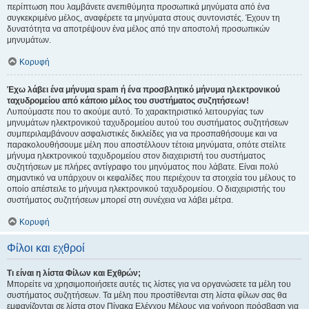
περίπτωση που λαμβάνετε ανεπιθύμητα προσωπικά μηνύματα από ένα
συγκεκριμένο μέλος, αναφέρετε τα μηνύματα στους συντονιστές. Έχουν τη
δυνατότητα να αποτρέψουν ένα μέλος από την αποστολή προσωπικών
μηνυμάτων.
Κορυφή
Έχω λάβει ένα μήνυμα spam ή ένα προσβλητικό μήνυμα ηλεκτρονικού
ταχυδρομείου από κάποιο μέλος του συστήματος συζητήσεων!
Λυπούμαστε που το ακούμε αυτό. Το χαρακτηριστικό λειτουργίας των
μηνυμάτων ηλεκτρονικού ταχυδρομείου αυτού του συστήματος συζητήσεων
συμπεριλαμβάνουν ασφαλιστικές δικλείδες για να προσπαθήσουμε και να
παρακολουθήσουμε μέλη που αποστέλλουν τέτοια μηνύματα, οπότε στείλτε
μήνυμα ηλεκτρονικού ταχυδρομείου στον διαχειριστή του συστήματος
συζητήσεων με πλήρες αντίγραφο του μηνύματος που λάβατε. Είναι πολύ
σημαντικό να υπάρχουν οι κεφαλίδες που περιέχουν τα στοιχεία του μέλους το
οποίο απέστειλε το μήνυμα ηλεκτρονικού ταχυδρομείου. Ο διαχειριστής του
συστήματος συζητήσεων μπορεί στη συνέχεια να λάβει μέτρα.
Κορυφή
Φίλοι και εχθροί
Τι είναι η λίστα Φίλων και Εχθρών;
Μπορείτε να χρησιμοποιήσετε αυτές τις λίστες για να οργανώσετε τα μέλη του
συστήματος συζητήσεων. Τα μέλη που προστίθενται στη λίστα φίλων σας θα
εμφανίζονται σε λίστα στον Πίνακα Ελέγχου Μέλους για γρήγορη πρόσβαση για