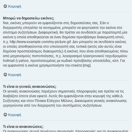
Κορυφή
Μπορώ να δημοσιεύω εικόνες;
Ναι, εικόνες μπορούν να εμφανίζονται στις δημοσιεύσεις σας. Εάν ο
διαχειριστής επιτρέπει τα συνημμένα, μπορείτε να φορτώσετε την εικόνα στο
σύστημα συζητήσεων. Διαφορετικά, θα πρέπει να συνδέσετε με παραπομπή μία
εικόνα η οποία αποθηκεύεται σε έναν δημόσια προσβάσιμο διακομιστή ιστού,
π.χ. http://www.example.com/my-picture.gif. Δεν μπορείτε να συνδέσετε εικόνες
οι οποίες αποθηκεύονται στο υπολογιστή σας τοπικά (εκτός εάν αυτός είναι
δημόσια προσπελάσιμος διακομιστής) ή εικόνες που είναι αποθηκευμένες πίσω
από μηχανισμούς πιστοποίησης, π.χ. λογαριασμοί ηλεκτρονικού ταχυδρομείου
hotmail ή yahoo, προστατευμένες με κωδικό πρόσβασης ιστοσελίδες, κλπ. Για
να εμφανιστεί η εικόνα χρησιμοποιήστε την ετικέτα [img].
Κορυφή
Τι είναι οι γενικές ανακοινώσεις;
Οι γενικές ανακοινώσεις περιέχουν σημαντικές πληροφορίες και πρέπει να τις
διαβάζετε όποτε είναι εφικτό. Αυτές θα εμφανίζονται στην κορυφή της κάθε Δ.
Συζήτησης και στον Πίνακα Ελέγχου Μέλους. Δικαιώματα γενικής ανακοίνωσης
χορηγούνται από τον διαχειριστή του συστήματος συζητήσεων.
Κορυφή
Τι είναι οι ανακοινώσεις;
Οι ανακοινώσεις συχνά περιέχουν σημαντικές πληροφορίες για τη συγκεκριμένη