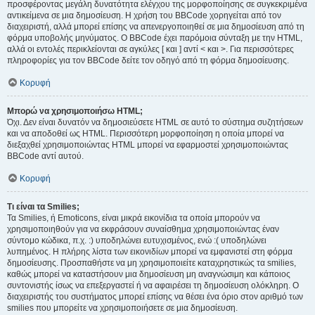
προσφέροντας μεγάλη δυνατότητα ελέγχου της μορφοποίησης σε συγκεκριμένα
αντικείμενα σε μια δημοσίευση. Η χρήση του BBCode χορηγείται από τον
διαχειριστή, αλλά μπορεί επίσης να απενεργοποιηθεί σε μια δημοσίευση από τη
φόρμα υποβολής μηνύματος. Ο BBCode έχει παρόμοια σύνταξη με την HTML,
αλλά οι εντολές περικλείονται σε αγκύλες [ και ] αντί < και >. Για περισσότερες
πληροφορίες για τον BBCode δείτε τον οδηγό από τη φόρμα δημοσίευσης.
Κορυφή
Μπορώ να χρησιμοποιήσω HTML;
Όχι. Δεν είναι δυνατόν να δημοσιεύσετε HTML σε αυτό το σύστημα συζητήσεων
και να αποδοθεί ως HTML. Περισσότερη μορφοποίηση η οποία μπορεί να
διεξαχθεί χρησιμοποιώντας HTML μπορεί να εφαρμοστεί χρησιμοποιώντας
BBCode αντί αυτού.
Κορυφή
Τι είναι τα Smilies;
Τα Smilies, ή Emoticons, είναι μικρά εικονίδια τα οποία μπορούν να
χρησιμοποιηθούν για να εκφράσουν συναίσθημα χρησιμοποιώντας έναν
σύντομο κώδικα, π.χ. :) υποδηλώνει ευτυχισμένος, ενώ :( υποδηλώνει
λυπημένος. Η πλήρης λίστα των εικονιδίων μπορεί να εμφανιστεί στη φόρμα
δημοσίευσης. Προσπαθήστε να μη χρησιμοποιείτε καταχρηστικώς τα smilies,
καθώς μπορεί να καταστήσουν μια δημοσίευση μη αναγνώσιμη και κάποιος
συντονιστής ίσως να επεξεργαστεί ή να αφαιρέσει τη δημοσίευση ολόκληρη. Ο
διαχειριστής του συστήματος μπορεί επίσης να θέσει ένα όριο στον αριθμό των
smilies που μπορείτε να χρησιμοποιήσετε σε μια δημοσίευση.