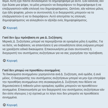
θέμα. Αυτή έχει πάντα συνδεδεμένο το δημοψήφισμα με αυτό. Εάν κανένας δεν
έχει δώσει μια ψήφο, τα μέλη μπορούν να διαγράψουν το δημοψήφισμα ή να
επεξεργαστούν κάθε επιλογή του δημοψηφίσματος. Ωστόσο, εάν κάποιο μέλος
έχει ήδη ψηφίσει, μόνον οι συντονιστές ή οι διαχειριστές μπορούν να το
επεξεργαστούν ή να το διαγράψουν. Αυτό αποτρέπει τις επιλογές
δημοψηφίσματος να αλλαχθούν εν εξελίξει ενός δημοψηφίσματος.
Κορυφή
Γιατί δεν έχω πρόσβαση σε μια Δ. Συζήτηση;
Μερικές Δ. Συζητήσεις μπορεί να περιορίζονται σε ορισμένα μέλη ή ομάδες. Για
να δείτε, να διαβάσετε, να απαντήσετε ή για οποιαδήποτε άλλη ενέργεια μπορεί
να χρειάζεστε ειδικά δικαιώματα. Επικοινωνήστε με έναν συντονιστή ή
διαχειριστή του συστήματος συζητήσεων για να σας χορηγήσει την πρόσβαση.
Κορυφή
Γιατί δεν μπορώ να προσθέσω συνημμένα;
Τα δικαιώματα συνημμένου χορηγούνται ανά Δ. Συζήτηση, ανά ομάδα, ή ανά
μέλος. Ο διαχειριστής του συστήματος συζητήσεων μπορεί να μην έχει επιτρέψει
την προσθήκη συνημμένων στη συγκεκριμένη Δ. Συζήτηση που θέλετε να
δημοσιεύσετε ή πιθανόν μόνο ορισμένες ομάδες μπορούν να προσθέτουν
συνημμένα. Επικοινωνήστε με τον διαχειριστή του συστήματος συζητήσεων εάν
δεν είστε σίγουρος (-η) σχετικά με το λόγο που δεν μπορείτε να προσθέσετε
συνημμένα.
Κορυφή