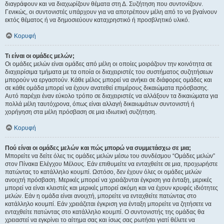
διαγράφουν και να διαχωρίζουν θέματα στη Δ. Συζήτηση που συντονίζουν.
Γενικώς, οι συντονιστές υπάρχουν για να αποτρέπουν μέλη από το να βγαίνουν
εκτός θέματος ή να δημοσιεύουν καταχρηστικό ή προσβλητικό υλικό.
Κορυφή
Τι είναι οι ομάδες μελών;
Οι ομάδες μελών είναι ομάδες από μέλη οι οποίες μοιράζουν την κοινότητα σε
διαχειρίσιμα τμήματα με τα οποία οι διαχειριστές του συστήματος συζητήσεων
μπορούν να εργαστούν. Κάθε μέλος μπορεί να ανήκει σε διάφορες ομάδες και
σε κάθε ομάδα μπορεί να έχουν ανατεθεί επιμέρους δικαιώματα πρόσβασης.
Αυτό παρέχει έναν εύκολο τρόπο σε διαχειριστές να αλλάξουν τα δικαιώματα για
πολλά μέλη ταυτόχρονα, όπως είναι αλλαγή δικαιωμάτων συντονιστή ή
χορήγηση στα μέλη πρόσβαση σε μια ιδιωτική συζήτηση.
Κορυφή
Πού είναι οι ομάδες μελών και πώς μπορώ να συμμετάσχω σε μια;
Μπορείτε να δείτε όλες τις ομάδες μελών μέσω του συνδέσμου “Ομάδες μελών”
στον Πίνακα Ελέγχου Μέλους. Εάν επιθυμείτε να ενταχθείτε σε μια, προχωρήστε
πατώντας το κατάλληλο κουμπί. Ωστόσο, δεν έχουν όλες οι ομάδες μελών
ανοιχτή πρόσβαση. Μερικές μπορεί να χρειάζονται έγκριση για ένταξη, μερικές
μπορεί να είναι κλειστές και μερικές μπορεί ακόμη και να έχουν κρυφές ιδιότητες
μελών. Εάν η ομάδα είναι ανοιχτή, μπορείτε να ενταχθείτε πατώντας στο
κατάλληλο κουμπί. Εάν χρειάζεται έγκριση για ένταξη μπορείτε να ζητήσετε να
ενταχθείτε πατώντας στο κατάλληλο κουμπί. Ο συντονιστής της ομάδας θα
χρειαστεί να εγκρίνει το αίτημα σας και ίσως σας ρωτήσει γιατί θέλετε να