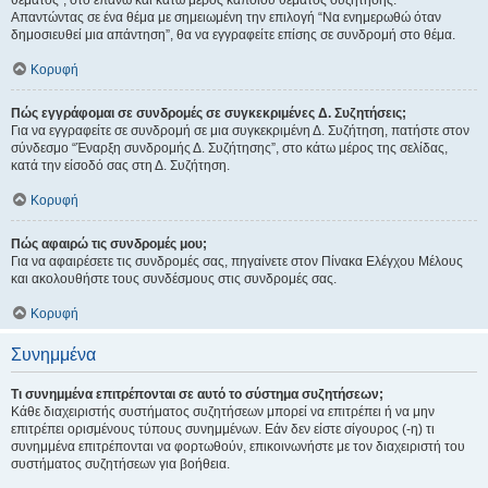
θέματος", στο επάνω και κάτω μέρος κάποιου θέματος συζήτησης.
Απαντώντας σε ένα θέμα με σημειωμένη την επιλογή “Να ενημερωθώ όταν
δημοσιευθεί μια απάντηση”, θα να εγγραφείτε επίσης σε συνδρομή στο θέμα.
Κορυφή
Πώς εγγράφομαι σε συνδρομές σε συγκεκριμένες Δ. Συζητήσεις;
Για να εγγραφείτε σε συνδρομή σε μια συγκεκριμένη Δ. Συζήτηση, πατήστε στον
σύνδεσμο “Έναρξη συνδρομής Δ. Συζήτησης”, στο κάτω μέρος της σελίδας,
κατά την είσοδό σας στη Δ. Συζήτηση.
Κορυφή
Πώς αφαιρώ τις συνδρομές μου;
Για να αφαιρέσετε τις συνδρομές σας, πηγαίνετε στον Πίνακα Ελέγχου Μέλους
και ακολουθήστε τους συνδέσμους στις συνδρομές σας.
Κορυφή
Συνημμένα
Τι συνημμένα επιτρέπονται σε αυτό το σύστημα συζητήσεων;
Κάθε διαχειριστής συστήματος συζητήσεων μπορεί να επιτρέπει ή να μην
επιτρέπει ορισμένους τύπους συνημμένων. Εάν δεν είστε σίγουρος (-η) τι
συνημμένα επιτρέπονται να φορτωθούν, επικοινωνήστε με τον διαχειριστή του
συστήματος συζητήσεων για βοήθεια.