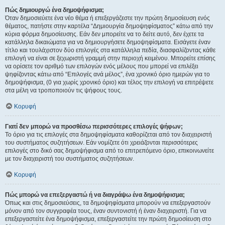
Πώς δημιουργώ ένα δημοψήφισμα;
Όταν δημοσιεύετε ένα νέο θέμα ή επεξεργάζεστε την πρώτη δημοσίευση ενός
θέματος, πατήστε στην καρτέλα “Δημιουργία δημοψηφίσματος” κάτω από την
κύρια φόρμα δημοσίευσης. Εάν δεν μπορείτε να το δείτε αυτό, δεν έχετε τα
κατάλληλα δικαιώματα για να δημιουργήσετε δημοψηφίσματα. Εισάγετε έναν
τίτλο και τουλάχιστον δύο επιλογές στα κατάλληλα πεδία, διασφαλίζοντας κάθε
επιλογή να είναι σε ξεχωριστή γραμμή στην περιοχή κειμένου. Μπορείτε επίσης
να ορίσετε τον αριθμό των επιλογών ενός μέλους που μπορεί να επιλέξει
ψηφίζοντας κάτω από “Επιλογές ανά μέλος”, ένα χρονικό όριο ημερών για το
δημοψήφισμα, (0 για χωρίς χρονικό όριο) και τέλος την επιλογή να επιτρέψετε
στα μέλη να τροποποιούν τις ψήφους τους.
Κορυφή
Γιατί δεν μπορώ να προσθέσω περισσότερες επιλογές ψήφων;
Το όριο για τις επιλογές στα δημοψηφίσματα καθορίζεται από τον διαχειριστή
του συστήματος συζητήσεων. Εάν νομίζετε ότι χρειάζονται περισσότερες
επιλογές στο δικό σας δημοψήφισμα από το επιτρεπόμενο όριο, επικοινωνείτε
με τον διαχειριστή του συστήματος συζητήσεων.
Κορυφή
Πώς μπορώ να επεξεργαστώ ή να διαγράψω ένα δημοψήφισμα;
Όπως και στις δημοσιεύσεις, τα δημοψηφίσματα μπορούν να επεξεργαστούν
μόνον από τον συγγραφέα τους, έναν συντονιστή ή έναν διαχειριστή. Για να
επεξεργαστείτε ένα δημοψήφισμα, επεξεργαστείτε την πρώτη δημοσίευση στο