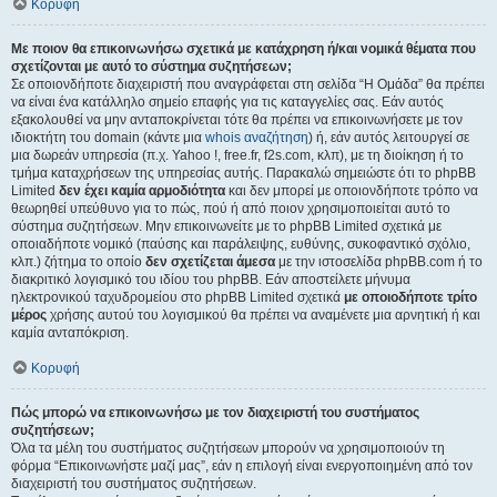
Κορυφή
Με ποιον θα επικοινωνήσω σχετικά με κατάχρηση ή/και νομικά θέματα που
σχετίζονται με αυτό το σύστημα συζητήσεων;
Σε οποιονδήποτε διαχειριστή που αναγράφεται στη σελίδα “Η Ομάδα” θα πρέπει
να είναι ένα κατάλληλο σημείο επαφής για τις καταγγελίες σας. Εάν αυτός
εξακολουθεί να μην ανταποκρίνεται τότε θα πρέπει να επικοινωνήσετε με τον
ιδιοκτήτη του domain (κάντε μια
whois αναζήτηση
) ή, εάν αυτός λειτουργεί σε
μια δωρεάν υπηρεσία (π.χ. Yahoo !, free.fr, f2s.com, κλπ), με τη διοίκηση ή το
τμήμα καταχρήσεων της υπηρεσίας αυτής. Παρακαλώ σημειώστε ότι το phpBB
Limited
δεν έχει καμία αρμοδιότητα
και δεν μπορεί με οποιονδήποτε τρόπο να
θεωρηθεί υπεύθυνο για το πώς, πού ή από ποιον χρησιμοποιείται αυτό το
σύστημα συζητήσεων. Μην επικοινωνείτε με το phpBB Limited σχετικά με
οποιαδήποτε νομικό (παύσης και παράλειψης, ευθύνης, συκοφαντικό σχόλιο,
κλπ.) ζήτημα το οποίο
δεν σχετίζεται άμεσα
με την ιστοσελίδα phpBB.com ή το
διακριτικό λογισμικό του ιδίου του phpBB. Εάν αποστείλετε μήνυμα
ηλεκτρονικού ταχυδρομείου στο phpBB Limited σχετικά
με οποιοδήποτε τρίτο
μέρος
χρήσης αυτού του λογισμικού θα πρέπει να αναμένετε μια αρνητική ή και
καμία ανταπόκριση.
Κορυφή
Πώς μπορώ να επικοινωνήσω με τον διαχειριστή του συστήματος
συζητήσεων;
Όλα τα μέλη του συστήματος συζητήσεων μπορούν να χρησιμοποιούν τη
φόρμα “Επικοινωνήστε μαζί μας”, εάν η επιλογή είναι ενεργοποιημένη από τον
διαχειριστή του συστήματος συζητήσεων.