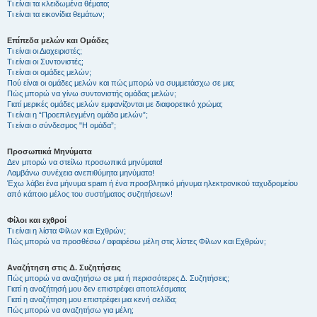
Τι είναι τα κλειδωμένα θέματα;
Τι είναι τα εικονίδια θεμάτων;
Επίπεδα μελών και Ομάδες
Τι είναι οι Διαχειριστές;
Τι είναι οι Συντονιστές;
Τι είναι οι ομάδες μελών;
Πού είναι οι ομάδες μελών και πώς μπορώ να συμμετάσχω σε μια;
Πώς μπορώ να γίνω συντονιστής ομάδας μελών;
Γιατί μερικές ομάδες μελών εμφανίζονται με διαφορετικό χρώμα;
Τι είναι η “Προεπιλεγμένη ομάδα μελών”;
Τι είναι ο σύνδεσμος "Η ομάδα”;
Προσωπικά Μηνύματα
Δεν μπορώ να στείλω προσωπικά μηνύματα!
Λαμβάνω συνέχεια ανεπιθύμητα μηνύματα!
Έχω λάβει ένα μήνυμα spam ή ένα προσβλητικό μήνυμα ηλεκτρονικού ταχυδρομείου
από κάποιο μέλος του συστήματος συζητήσεων!
Φίλοι και εχθροί
Τι είναι η λίστα Φίλων και Εχθρών;
Πώς μπορώ να προσθέσω / αφαιρέσω μέλη στις λίστες Φίλων και Εχθρών;
Αναζήτηση στις Δ. Συζητήσεις
Πώς μπορώ να αναζητήσω σε μια ή περισσότερες Δ. Συζητήσεις;
Γιατί η αναζήτησή μου δεν επιστρέφει αποτελέσματα;
Γιατί η αναζήτηση μου επιστρέφει μια κενή σελίδα;
Πώς μπορώ να αναζητήσω για μέλη;