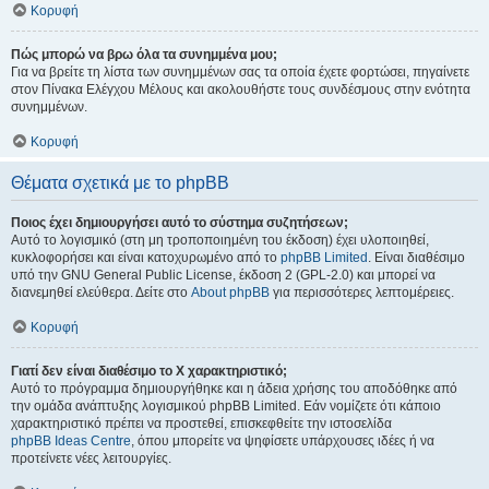
Κορυφή
Πώς μπορώ να βρω όλα τα συνημμένα μου;
Για να βρείτε τη λίστα των συνημμένων σας τα οποία έχετε φορτώσει, πηγαίνετε
στον Πίνακα Ελέγχου Μέλους και ακολουθήστε τους συνδέσμους στην ενότητα
συνημμένων.
Κορυφή
Θέματα σχετικά με το phpBB
Ποιος έχει δημιουργήσει αυτό το σύστημα συζητήσεων;
Αυτό το λογισμικό (στη μη τροποποιημένη του έκδοση) έχει υλοποιηθεί,
κυκλοφορήσει και είναι κατοχυρωμένο από το
phpBB Limited
. Είναι διαθέσιμο
υπό την GNU General Public License, έκδοση 2 (GPL-2.0) και μπορεί να
διανεμηθεί ελεύθερα. Δείτε στο
About phpBB
για περισσότερες λεπτομέρειες.
Κορυφή
Γιατί δεν είναι διαθέσιμο το Χ χαρακτηριστικό;
Αυτό το πρόγραμμα δημιουργήθηκε και η άδεια χρήσης του αποδόθηκε από
την ομάδα ανάπτυξης λογισμικού phpBB Limited. Εάν νομίζετε ότι κάποιο
χαρακτηριστικό πρέπει να προστεθεί, επισκεφθείτε την ιστοσελίδα
phpBB Ideas Centre
, όπου μπορείτε να ψηφίσετε υπάρχουσες ιδέες ή να
προτείνετε νέες λειτουργίες.