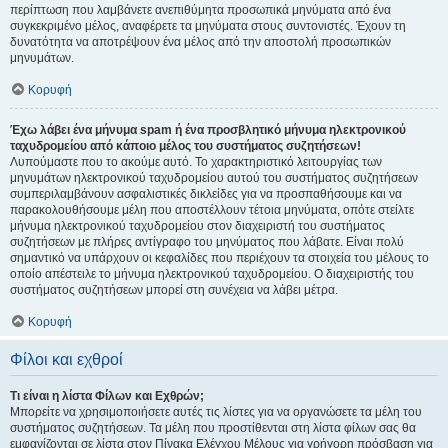
περίπτωση που λαμβάνετε ανεπιθύμητα προσωπικά μηνύματα από ένα
συγκεκριμένο μέλος, αναφέρετε τα μηνύματα στους συντονιστές. Έχουν τη
δυνατότητα να αποτρέψουν ένα μέλος από την αποστολή προσωπικών
μηνυμάτων.
Κορυφή
Έχω λάβει ένα μήνυμα spam ή ένα προσβλητικό μήνυμα ηλεκτρονικού
ταχυδρομείου από κάποιο μέλος του συστήματος συζητήσεων!
Λυπούμαστε που το ακούμε αυτό. Το χαρακτηριστικό λειτουργίας των
μηνυμάτων ηλεκτρονικού ταχυδρομείου αυτού του συστήματος συζητήσεων
συμπεριλαμβάνουν ασφαλιστικές δικλείδες για να προσπαθήσουμε και να
παρακολουθήσουμε μέλη που αποστέλλουν τέτοια μηνύματα, οπότε στείλτε
μήνυμα ηλεκτρονικού ταχυδρομείου στον διαχειριστή του συστήματος
συζητήσεων με πλήρες αντίγραφο του μηνύματος που λάβατε. Είναι πολύ
σημαντικό να υπάρχουν οι κεφαλίδες που περιέχουν τα στοιχεία του μέλους το
οποίο απέστειλε το μήνυμα ηλεκτρονικού ταχυδρομείου. Ο διαχειριστής του
συστήματος συζητήσεων μπορεί στη συνέχεια να λάβει μέτρα.
Κορυφή
Φίλοι και εχθροί
Τι είναι η λίστα Φίλων και Εχθρών;
Μπορείτε να χρησιμοποιήσετε αυτές τις λίστες για να οργανώσετε τα μέλη του
συστήματος συζητήσεων. Τα μέλη που προστίθενται στη λίστα φίλων σας θα
εμφανίζονται σε λίστα στον Πίνακα Ελέγχου Μέλους για γρήγορη πρόσβαση για