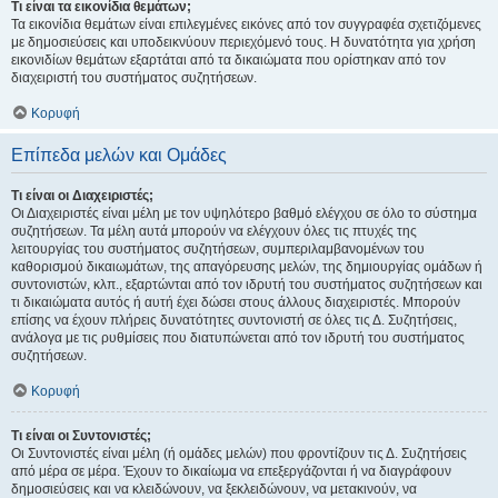
Τι είναι τα εικονίδια θεμάτων;
Τα εικονίδια θεμάτων είναι επιλεγμένες εικόνες από τον συγγραφέα σχετιζόμενες
με δημοσιεύσεις και υποδεικνύουν περιεχόμενό τους. Η δυνατότητα για χρήση
εικονιδίων θεμάτων εξαρτάται από τα δικαιώματα που ορίστηκαν από τον
διαχειριστή του συστήματος συζητήσεων.
Κορυφή
Επίπεδα μελών και Ομάδες
Τι είναι οι Διαχειριστές;
Οι Διαχειριστές είναι μέλη με τον υψηλότερο βαθμό ελέγχου σε όλο το σύστημα
συζητήσεων. Τα μέλη αυτά μπορούν να ελέγχουν όλες τις πτυχές της
λειτουργίας του συστήματος συζητήσεων, συμπεριλαμβανομένων του
καθορισμού δικαιωμάτων, της απαγόρευσης μελών, της δημιουργίας ομάδων ή
συντονιστών, κλπ., εξαρτώνται από τον ιδρυτή του συστήματος συζητήσεων και
τι δικαιώματα αυτός ή αυτή έχει δώσει στους άλλους διαχειριστές. Μπορούν
επίσης να έχουν πλήρεις δυνατότητες συντονιστή σε όλες τις Δ. Συζητήσεις,
ανάλογα με τις ρυθμίσεις που διατυπώνεται από τον ιδρυτή του συστήματος
συζητήσεων.
Κορυφή
Τι είναι οι Συντονιστές;
Οι Συντονιστές είναι μέλη (ή ομάδες μελών) που φροντίζουν τις Δ. Συζητήσεις
από μέρα σε μέρα. Έχουν το δικαίωμα να επεξεργάζονται ή να διαγράφουν
δημοσιεύσεις και να κλειδώνουν, να ξεκλειδώνουν, να μετακινούν, να