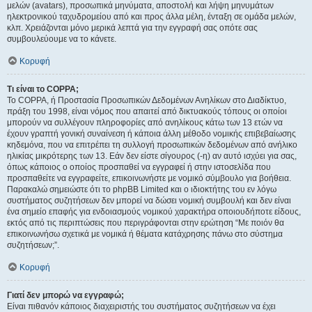
μελών (avatars), προσωπικά μηνύματα, αποστολή και λήψη μηνυμάτων
ηλεκτρονικού ταχυδρομείου από και προς άλλα μέλη, ένταξη σε ομάδα μελών,
κλπ. Χρειάζονται μόνο μερικά λεπτά για την εγγραφή σας οπότε σας
συμβουλεύουμε να το κάνετε.
Κορυφή
Τι είναι το COPPA;
Το COPPA, ή Προστασία Προσωπικών Δεδομένων Ανηλίκων στο Διαδίκτυο,
πράξη του 1998, είναι νόμος που απαιτεί από δικτυακούς τόπους οι οποίοι
μπορούν να συλλέγουν πληροφορίες από ανηλίκους κάτω των 13 ετών να
έχουν γραπτή γονική συναίνεση ή κάποια άλλη μέθοδο νομικής επιβεβαίωσης
κηδεμόνα, που να επιτρέπει τη συλλογή προσωπικών δεδομένων από ανήλικο
ηλικίας μικρότερης των 13. Εάν δεν είστε σίγουρος (-η) αν αυτό ισχύει για σας,
όπως κάποιος ο οποίος προσπαθεί να εγγραφεί ή στην ιστοσελίδα που
προσπαθείτε να εγγραφείτε, επικοινωνήστε με νομικό σύμβουλο για βοήθεια.
Παρακαλώ σημειώστε ότι το phpBB Limited και ο ιδιοκτήτης του εν λόγω
συστήματος συζητήσεων δεν μπορεί να δώσει νομική συμβουλή και δεν είναι
ένα σημείο επαφής για ενδοιασμούς νομικού χαρακτήρα οποιουδήποτε είδους,
εκτός από τις περιπτώσεις που περιγράφονται στην ερώτηση “Με ποιόν θα
επικοινωνήσω σχετικά με νομικά ή θέματα κατάχρησης πάνω στο σύστημα
συζητήσεων;”.
Κορυφή
Γιατί δεν μπορώ να εγγραφώ;
Είναι πιθανόν κάποιος διαχειριστής του συστήματος συζητήσεων να έχει