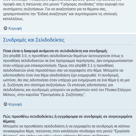
προφίλ σας ή πατώντας στο μενού “Γρήγορες συνδέσεις” στην κορυφή του
συστήματος συζητήσεων. Για να αναζητήσετε για τα θέματα σας,
χρησιμοποιείστε την “Ειδική αναζήτηση” και συμπληρώστε τις επιλογές
καταλλήλως.
Κορυφή
Συνδρομές και Σελιδοδείκτες
Ποια είναι η διαφορά ανάμεσα σε σελιδοδείκτη και συνδρομή;
Στο phpBB 3.0, η προσθήκη σελιδοδεικτών θεμάτων λειτουργούσε όπως η
προσθήκη σελιδοδεικτών σε ένα πρόγραμμα περιήγησης. Δεν ενημερωνόσασταν
όταν υπήρχε μια επικαιροποίηση. Όμως στο phpBB 3.1 η προσθήκη
σελιδοδεικτών είναι περισσότερο σαν να εγγραφείτε στο θέμα. Μπορείτε να
ειδοποιηθείτε όταν ένα θέμα σελιδοδείκτη έχει ενημερωθεί. Η συνδρομή,
ωστόσο, θα σας ειδοποιήσει όταν υπάρχει μια ενημέρωση σε ένα θέμα ή σε μια
Δ. Συζήτηση στο σύστημα συζητήσεων. Οι επιλογές ειδοποίησης για
σελιδοδείκτες και συνδρομές μπορούν να ρυθμιστούν από τον Πίνακα Ελέγχου
Μέλους, στην καρτέλα “Προτιμήσεις Δ. Συζήτησης”.
Κορυφή
Πώς προσθέτω σελιδοδείκτες ή εγγράφομαι σε συνδρομές σε συγκεκριμένα
θέματα;
Μπορείτε να προσθέσετε σελιδοδείκτη ή να εγγραφείτε σε συνδρομή σε κάποιο
συγκεκριμένο θέμα, πατώντας στον κατάλληλο σύνδεσμο στο μενού "Εργαλεία