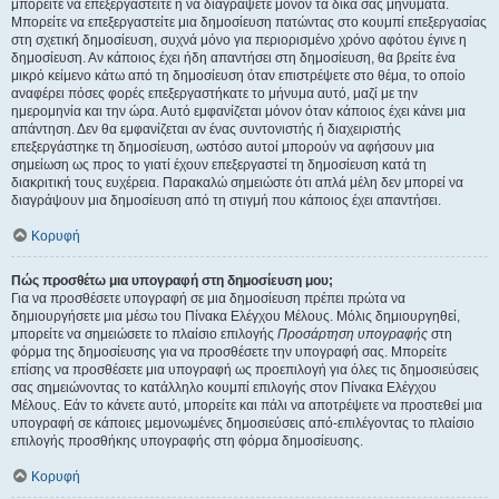
μπορείτε να επεξεργαστείτε ή να διαγράψετε μόνον τα δικά σας μηνύματα.
Μπορείτε να επεξεργαστείτε μια δημοσίευση πατώντας στο κουμπί επεξεργασίας
στη σχετική δημοσίευση, συχνά μόνο για περιορισμένο χρόνο αφότου έγινε η
δημοσίευση. Αν κάποιος έχει ήδη απαντήσει στη δημοσίευση, θα βρείτε ένα
μικρό κείμενο κάτω από τη δημοσίευση όταν επιστρέψετε στο θέμα, το οποίο
αναφέρει πόσες φορές επεξεργαστήκατε το μήνυμα αυτό, μαζί με την
ημερομηνία και την ώρα. Αυτό εμφανίζεται μόνον όταν κάποιος έχει κάνει μια
απάντηση. Δεν θα εμφανίζεται αν ένας συντονιστής ή διαχειριστής
επεξεργάστηκε τη δημοσίευση, ωστόσο αυτοί μπορούν να αφήσουν μια
σημείωση ως προς το γιατί έχουν επεξεργαστεί τη δημοσίευση κατά τη
διακριτική τους ευχέρεια. Παρακαλώ σημειώστε ότι απλά μέλη δεν μπορεί να
διαγράψουν μια δημοσίευση από τη στιγμή που κάποιος έχει απαντήσει.
Κορυφή
Πώς προσθέτω μια υπογραφή στη δημοσίευση μου;
Για να προσθέσετε υπογραφή σε μια δημοσίευση πρέπει πρώτα να
δημιουργήσετε μια μέσω του Πίνακα Ελέγχου Μέλους. Μόλις δημιουργηθεί,
μπορείτε να σημειώσετε το πλαίσιο επιλογής
Προσάρτηση υπογραφής
στη
φόρμα της δημοσίευσης για να προσθέσετε την υπογραφή σας. Μπορείτε
επίσης να προσθέσετε μια υπογραφή ως προεπιλογή για όλες τις δημοσιεύσεις
σας σημειώνοντας το κατάλληλο κουμπί επιλογής στον Πίνακα Ελέγχου
Μέλους. Εάν το κάνετε αυτό, μπορείτε και πάλι να αποτρέψετε να προστεθεί μια
υπογραφή σε κάποιες μεμονωμένες δημοσιεύσεις από-επιλέγοντας το πλαίσιο
επιλογής προσθήκης υπογραφής στη φόρμα δημοσίευσης.
Κορυφή