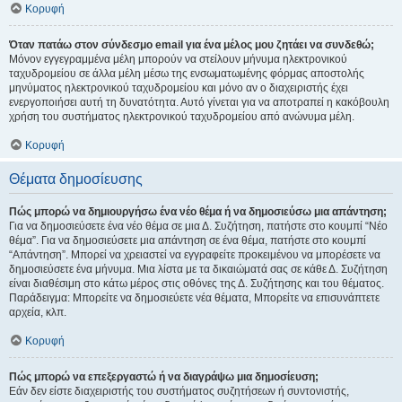
Κορυφή
Όταν πατάω στον σύνδεσμο email για ένα μέλος μου ζητάει να συνδεθώ;
Μόνον εγγεγραμμένα μέλη μπορούν να στείλουν μήνυμα ηλεκτρονικού
ταχυδρομείου σε άλλα μέλη μέσω της ενσωματωμένης φόρμας αποστολής
μηνύματος ηλεκτρονικού ταχυδρομείου και μόνο αν ο διαχειριστής έχει
ενεργοποιήσει αυτή τη δυνατότητα. Αυτό γίνεται για να αποτραπεί η κακόβουλη
χρήση του συστήματος ηλεκτρονικού ταχυδρομείου από ανώνυμα μέλη.
Κορυφή
Θέματα δημοσίευσης
Πώς μπορώ να δημιουργήσω ένα νέο θέμα ή να δημοσιεύσω μια απάντηση;
Για να δημοσιεύσετε ένα νέο θέμα σε μια Δ. Συζήτηση, πατήστε στο κουμπί “Νέο
θέμα”. Για να δημοσιεύσετε μια απάντηση σε ένα θέμα, πατήστε στο κουμπί
“Απάντηση”. Μπορεί να χρειαστεί να εγγραφείτε προκειμένου να μπορέσετε να
δημοσιεύσετε ένα μήνυμα. Μια λίστα με τα δικαιώματά σας σε κάθε Δ. Συζήτηση
είναι διαθέσιμη στο κάτω μέρος στις οθόνες της Δ. Συζήτησης και του θέματος.
Παράδειγμα: Μπορείτε να δημοσιεύετε νέα θέματα, Μπορείτε να επισυνάπτετε
αρχεία, κλπ.
Κορυφή
Πώς μπορώ να επεξεργαστώ ή να διαγράψω μια δημοσίευση;
Εάν δεν είστε διαχειριστής του συστήματος συζητήσεων ή συντονιστής,