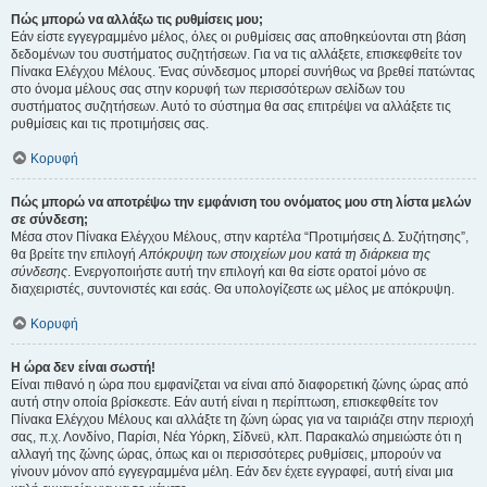
Πώς μπορώ να αλλάξω τις ρυθμίσεις μου;
Εάν είστε εγγεγραμμένο μέλος, όλες οι ρυθμίσεις σας αποθηκεύονται στη βάση
δεδομένων του συστήματος συζητήσεων. Για να τις αλλάξετε, επισκεφθείτε τον
Πίνακα Ελέγχου Μέλους. Ένας σύνδεσμος μπορεί συνήθως να βρεθεί πατώντας
στο όνομα μέλους σας στην κορυφή των περισσότερων σελίδων του
συστήματος συζητήσεων. Αυτό το σύστημα θα σας επιτρέψει να αλλάξετε τις
ρυθμίσεις και τις προτιμήσεις σας.
Κορυφή
Πώς μπορώ να αποτρέψω την εμφάνιση του ονόματος μου στη λίστα μελών
σε σύνδεση;
Μέσα στον Πίνακα Ελέγχου Μέλους, στην καρτέλα “Προτιμήσεις Δ. Συζήτησης”,
θα βρείτε την επιλογή
Απόκρυψη των στοιχείων μου κατά τη διάρκεια της
σύνδεσης
. Ενεργοποιήστε αυτή την επιλογή και θα είστε ορατοί μόνο σε
διαχειριστές, συντονιστές και εσάς. Θα υπολογίζεστε ως μέλος με απόκρυψη.
Κορυφή
Η ώρα δεν είναι σωστή!
Είναι πιθανό η ώρα που εμφανίζεται να είναι από διαφορετική ζώνης ώρας από
αυτή στην οποία βρίσκεστε. Εάν αυτή είναι η περίπτωση, επισκεφθείτε τον
Πίνακα Ελέγχου Μέλους και αλλάξτε τη ζώνη ώρας για να ταιριάζει στην περιοχή
σας, π.χ. Λονδίνο, Παρίσι, Νέα Υόρκη, Σίδνεϋ, κλπ. Παρακαλώ σημειώστε ότι η
αλλαγή της ζώνης ώρας, όπως και οι περισσότερες ρυθμίσεις, μπορούν να
γίνουν μόνον από εγγεγραμμένα μέλη. Εάν δεν έχετε εγγραφεί, αυτή είναι μια