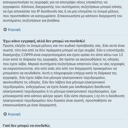
απενεργοποιήσει τις εγγραφές για να αποτρέψει νέους επισκέπτες να
εγγραφούν. Κάποιος διαχειριστής του συστήματος συζητήσεων μπορεί επίσης
να έχει αποκλείσει την IP διεύθυνσή σας ή να μην επιτρέπει το όνομα μέλους
που προσπαθείτε να καταχωρίσετε. Επικοινωνήστε με κάποιον διαχειριστή του
συστήματος συζητήσεων για βοήθεια.
Κορυφή
Έχω κάνει εγγραφή, αλλά δεν μπορώ να συνδεθώ!
Πρώτα, ελέγξτε το όνομα μέλους και τον κωδικό πρόσβασής σας. Εάν αυτά είναι
σωστά, τότε ένα από τα δύο πράγματα μπορεί να έχει συμβεί. Εάν η υποστήριξη
διακήρυξης COPPA είναι ενεργοποιημένη και έχετε ορίσει ότι είστε κάτω των 13
ετών κατά τη διάρκεια της εγγραφής, θα πρέπει να ακολουθήσετε τις οδηγίες
που έχετε λάβει. Μερικά συστήματα συζητήσεων απαιτούν όλες οι νέες εγγραφές
να ενεργοποιούνται, είτε από εσάς είτε από τον διαχειριστή προκειμένου να
μπορέσετε να συνδεθείτε. Αυτή η πληροφορία υπήρχε κατά τη διάρκεια της
εγγραφής. Εάν έχετε λάβει ένα μήνυμα ηλεκτρονικού ταχυδρομείου,
ακολουθήστε τις οδηγίες. Εάν δεν λάβετε ένα μήνυμα ηλεκτρονικού
ταχυδρομείου, ενδεχομένως να έχετε δώσει μια λανθασμένη διεύθυνση
ηλεκτρονικού ταχυδρομείου ή το μήνυμα ηλεκτρονικού ταχυδρομείου, έχει
μπλοκαριστεί από κάποιο φίλτρο spam. Εάν είστε σίγουρος (-η) ότι η διεύθυνση
ηλεκτρονικού ταχυδρομείου που δώσατε είναι σωστή, προσπαθήστε να
επικοινωνήσετε με έναν διαχειριστή.
Κορυφή
Γιατί δεν μπορώ να συνδεθώ;