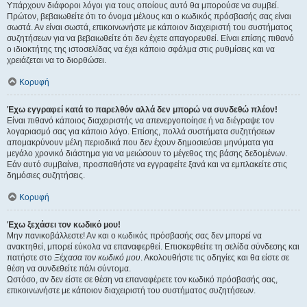
Υπάρχουν διάφοροι λόγοι για τους οποίους αυτό θα μπορούσε να συμβεί.
Πρώτον, βεβαιωθείτε ότι το όνομα μέλους και ο κωδικός πρόσβασής σας είναι
σωστά. Αν είναι σωστά, επικοινωνήστε με κάποιον διαχειριστή του συστήματος
συζητήσεων για να βεβαιωθείτε ότι δεν έχετε απαγορευθεί. Είναι επίσης πιθανό
ο ιδιοκτήτης της ιστοσελίδας να έχει κάποιο σφάλμα στις ρυθμίσεις και να
χρειάζεται να το διορθώσει.
Κορυφή
Έχω εγγραφεί κατά το παρελθόν αλλά δεν μπορώ να συνδεθώ πλέον!
Είναι πιθανό κάποιος διαχειριστής να απενεργοποίησε ή να διέγραψε τον
λογαριασμό σας για κάποιο λόγο. Επίσης, πολλά συστήματα συζητήσεων
απομακρύνουν μέλη περιοδικά που δεν έχουν δημοσιεύσει μηνύματα για
μεγάλο χρονικό διάστημα για να μειώσουν το μέγεθος της βάσης δεδομένων.
Εάν αυτό συμβαίνει, προσπαθήστε να εγγραφείτε ξανά και να εμπλακείτε στις
δημόσιες συζητήσεις.
Κορυφή
Έχω ξεχάσει τον κωδικό μου!
Μην πανικοβάλλεστε! Αν και ο κωδικός πρόσβασής σας δεν μπορεί να
ανακτηθεί, μπορεί εύκολα να επαναφερθεί. Επισκεφθείτε τη σελίδα σύνδεσης και
πατήστε στο
Ξέχασα τον κωδικό μου
. Ακολουθήστε τις οδηγίες και θα είστε σε
θέση να συνδεθείτε πάλι σύντομα.
Ωστόσο, αν δεν είστε σε θέση να επαναφέρετε τον κωδικό πρόσβασής σας,
επικοινωνήστε με κάποιον διαχειριστή του συστήματος συζητήσεων.