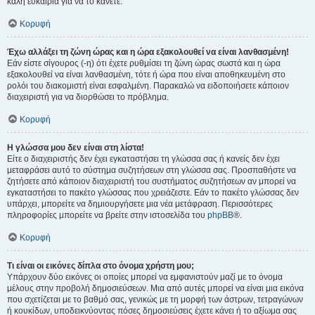
καλή ευκαιρία για να το κάνετε.
Κορυφή
Έχω αλλάξει τη ζώνη ώρας και η ώρα εξακολουθεί να είναι λανθασμένη!
Εάν είστε σίγουρος (-η) ότι έχετε ρυθμίσει τη ζώνη ώρας σωστά και η ώρα
εξακολουθεί να είναι λανθασμένη, τότε ή ώρα που είναι αποθηκευμένη στο
ρολόι του διακομιστή είναι εσφαλμένη. Παρακαλώ να ειδοποιήσετε κάποιον
διαχειριστή για να διορθώσει το πρόβλημα.
Κορυφή
Η γλώσσα μου δεν είναι στη λίστα!
Είτε ο διαχειριστής δεν έχει εγκαταστήσει τη γλώσσα σας ή κανείς δεν έχει
μεταφράσει αυτό το σύστημα συζητήσεων στη γλώσσα σας. Προσπαθήστε να
ζητήσετε από κάποιον διαχειριστή του συστήματος συζητήσεων αν μπορεί να
εγκαταστήσει το πακέτο γλώσσας που χρειάζεστε. Εάν το πακέτο γλώσσας δεν
υπάρχει, μπορείτε να δημιουργήσετε μια νέα μετάφραση. Περισσότερες
πληροφορίες μπορείτε να βρείτε στην ιστοσελίδα του
phpBB
®.
Κορυφή
Τι είναι οι εικόνες δίπλα στο όνομα χρήστη μου;
Υπάρχουν δύο εικόνες οι οποίες μπορεί να εμφανιστούν μαζί με το όνομα
μέλους στην προβολή δημοσιεύσεων. Μια από αυτές μπορεί να είναι μια εικόνα
που σχετίζεται με το βαθμό σας, γενικώς με τη μορφή των άστρων, τετραγώνων
ή κουκίδων, υποδεικνύοντας πόσες δημοσιεύσεις έχετε κάνει ή το αξίωμα σας