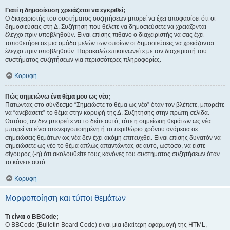
Γιατί η δημοσίευση χρειάζεται να εγκριθεί;
Ο διαχειριστής του συστήματος συζητήσεων μπορεί να έχει αποφασίσει ότι οι
δημοσιεύσεις στη Δ. Συζήτηση που θέλετε να δημοσιεύσετε να χρειάζονται
έλεγχο πριν υποβληθούν. Είναι επίσης πιθανό ο διαχειριστής να σας έχει
τοποθετήσει σε μια ομάδα μελών των οποίων οι δημοσιεύσεις να χρειάζονται
έλεγχο πριν υποβληθούν. Παρακαλώ επικοινωνείτε με τον διαχειριστή του
συστήματος συζητήσεων για περισσότερες πληροφορίες.
Κορυφή
Πώς σημειώνω ένα θέμα μου ως νέο;
Πατώντας στο σύνδεσμο “Σημειώστε το θέμα ως νέο” όταν τον βλέπετε, μπορείτε
να “ανεβάσετε” το θέμα στην κορυφή της Δ. Συζήτησης στην πρώτη σελίδα.
Ωστόσο, αν δεν μπορείτε να το δείτε αυτό, τότε η σημείωση θεμάτων ως νέα
μπορεί να είναι απενεργοποιημένη ή το περιθώριο χρόνου ανάμεσα σε
σημειώσεις θεμάτων ως νέα δεν έχει ακόμη επιτευχθεί. Είναι επίσης δυνατόν να
σημειώσετε ως νέο το θέμα απλώς απαντώντας σε αυτό, ωστόσο, να είστε
σίγουρος (-η) ότι ακολουθείτε τους κανόνες του συστήματος συζητήσεων όταν
το κάνετε αυτό.
Κορυφή
Μορφοποίηση και τύποι θεμάτων
Τι είναι ο BBCode;
Ο BBCode (Bulletin Board Code) είναι μία ιδιαίτερη εφαρμογή της HTML,