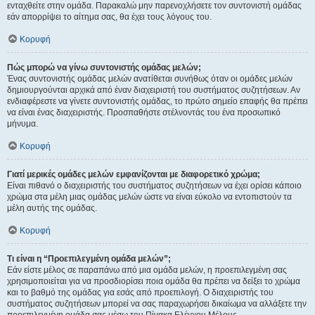
ενταχθείτε στην ομάδα. Παρακαλώ μην παρενοχλήσετε τον συντονιστή ομάδας
εάν απορρίψει το αίτημα σας, θα έχει τους λόγους του.
Κορυφή
Πώς μπορώ να γίνω συντονιστής ομάδας μελών;
Ένας συντονιστής ομάδας μελών ανατίθεται συνήθως όταν οι ομάδες μελών
δημιουργούνται αρχικά από έναν διαχειριστή του συστήματος συζητήσεων. Αν
ενδιαφέρεστε να γίνετε συντονιστής ομάδας, το πρώτο σημείο επαφής θα πρέπει
να είναι ένας διαχειριστής. Προσπαθήστε στέλνοντάς του ένα προσωπικό
μήνυμα.
Κορυφή
Γιατί μερικές ομάδες μελών εμφανίζονται με διαφορετικό χρώμα;
Είναι πιθανό ο διαχειριστής του συστήματος συζητήσεων να έχει ορίσει κάποιο
χρώμα στα μέλη μιας ομάδας μελών ώστε να είναι εύκολο να εντοπιστούν τα
μέλη αυτής της ομάδας.
Κορυφή
Τι είναι η “Προεπιλεγμένη ομάδα μελών”;
Εάν είστε μέλος σε παραπάνω από μια ομάδα μελών, η προεπιλεγμένη σας
χρησιμοποιείται για να προσδιορίσει ποια ομάδα θα πρέπει να δείξει το χρώμα
και το βαθμό της ομάδας για εσάς από προεπιλογή. Ο διαχειριστής του
συστήματος συζητήσεων μπορεί να σας παραχωρήσει δικαίωμα να αλλάξετε την