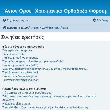
"Αγιον Ορος" Χριστιανικό Ορθόδοξο Φόρουμ
Συχνές ερωτήσεις
Σύνδεση
Ευρετήριο Δ. Συζήτησης
Συνήθεις ερωτήσεις
Συνήθεις ερωτήσεις
Θέματα σύνδεσης και εγγραφής
Γιατί πρέπει να εγγραφώ;
Τι είναι το COPPA;
Γιατί δεν μπορώ να εγγραφώ;
Έχω κάνει εγγραφή, αλλά δεν μπορώ να συνδεθώ!
Γιατί δεν μπορώ να συνδεθώ;
Έχω εγγραφεί κατά το παρελθόν αλλά δεν μπορώ να συνδεθώ πλέον!
Έχω ξεχάσει τον κωδικό μου!
Γιατί αποσυνδέομαι αυτόματα;
Τι κάνει η “Διαγραφή cookies”;
Προτιμήσεις μέλους και ρυθμίσεις
Πώς μπορώ να αλλάξω τις ρυθμίσεις μου;
Πώς μπορώ να αποτρέψω την εμφάνιση του ονόματος μου στη λίστα μελών σε
σύνδεση;
Η ώρα δεν είναι σωστή!
Έχω αλλάξει τη ζώνη ώρας και η ώρα εξακολουθεί να είναι λανθασμένη!