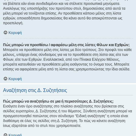
να βλέπετε εάν είναι συνδεδεμένοι και να στέλνετε προσωπικά μηνύματα.
Αναλόγως της υποστήριξης του προτύπου στυλ, δημοσιεύσεις από αυτά τα
μέλη μπορεί να τονίζονται επίσης. Αν προσθέσετε κάποιο μέλος στη λίστα
εχθρών, οποιεσδήποτε δημοσιεύσεις θα κάνει αυτό θα αποκρύπτονται ως
προεπιλογή.
Κορυφή
Πώς μπορώ να προσθέσω / αφαιρέσω μέλη στις λίστες Φίλων και Εχθρών;
Μπορείτε να προσθέσετε μέλη στις λίστες με δύο τρόπους. Στο προφίλ του κάθε
μέλους, υπάρχει ένας σύνδεσμος για να το προσθέσετε στη λίστα σας είτε των
Φίλων, είτε των Εχθρών. Εναλλακτικά, από τον Πίνακα Ελέγχου Μέλους,
μπορείτε κατευθείαν να προσθέσετε μέλη εισάγοντας το όνομα τους. Μπορείτε
επίσης να αφαιρέσετε μέλη από τη λίστα σας χρησιμοποιώντας την ίδια σελίδα.
Κορυφή
Αναζήτηση στις Δ. Συζητήσεις
Πώς μπορώ να αναζητήσω σε μια ή περισσότερες Δ. Συζητήσεις;
Εισάγετε έναν όρο αναζήτησης στο πλαίσιο αναζήτησης που βρίσκεται στις
σελίδες ευρετηρίου, Δ. Συζήτησης ή του θέματος. Σύνθετη αναζήτηση μπορεί να
πραγματοποιηθεί πατώντας στον σύνδεσμο “Ειδική αναζήτηση” η οποία είναι
διαθέσιμη σε όλες τις σελίδες στη Δ. Συζήτηση. Το πώς να κάνετε αναζήτηση
ίσως εξαρτάται από το στυλ που χρησιμοποιείτε.
Κορυφή