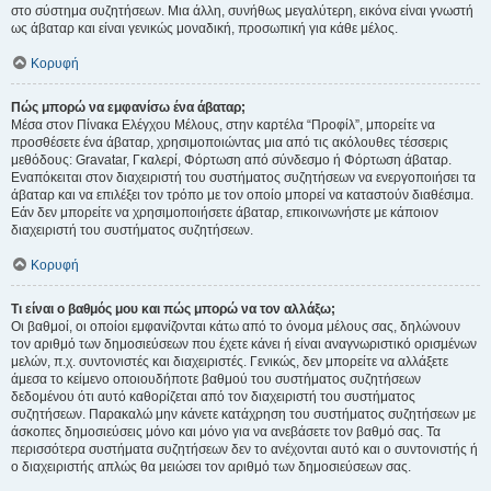
στο σύστημα συζητήσεων. Μια άλλη, συνήθως μεγαλύτερη, εικόνα είναι γνωστή
ως άβαταρ και είναι γενικώς μοναδική, προσωπική για κάθε μέλος.
Κορυφή
Πώς μπορώ να εμφανίσω ένα άβαταρ;
Μέσα στον Πίνακα Ελέγχου Μέλους, στην καρτέλα “Προφίλ”, μπορείτε να
προσθέσετε ένα άβαταρ, χρησιμοποιώντας μια από τις ακόλουθες τέσσερις
μεθόδους: Gravatar, Γκαλερί, Φόρτωση από σύνδεσμο ή Φόρτωση άβαταρ.
Εναπόκειται στον διαχειριστή του συστήματος συζητήσεων να ενεργοποιήσει τα
άβαταρ και να επιλέξει τον τρόπο με τον οποίο μπορεί να καταστούν διαθέσιμα.
Εάν δεν μπορείτε να χρησιμοποιήσετε άβαταρ, επικοινωνήστε με κάποιον
διαχειριστή του συστήματος συζητήσεων.
Κορυφή
Τι είναι ο βαθμός μου και πώς μπορώ να τον αλλάξω;
Οι βαθμοί, οι οποίοι εμφανίζονται κάτω από το όνομα μέλους σας, δηλώνουν
τον αριθμό των δημοσιεύσεων που έχετε κάνει ή είναι αναγνωριστικό ορισμένων
μελών, π.χ. συντονιστές και διαχειριστές. Γενικώς, δεν μπορείτε να αλλάξετε
άμεσα το κείμενο οποιουδήποτε βαθμού του συστήματος συζητήσεων
δεδομένου ότι αυτό καθορίζεται από τον διαχειριστή του συστήματος
συζητήσεων. Παρακαλώ μην κάνετε κατάχρηση του συστήματος συζητήσεων με
άσκοπες δημοσιεύσεις μόνο και μόνο για να ανεβάσετε τον βαθμό σας. Τα
περισσότερα συστήματα συζητήσεων δεν το ανέχονται αυτό και ο συντονιστής ή
ο διαχειριστής απλώς θα μειώσει τον αριθμό των δημοσιεύσεων σας.