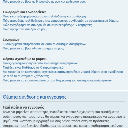
Πώς μπορώ να βρω τις δημοσιεύσεις μου και τα θέματά μου;
Συνδρομές και Σελιδοδείκτες
Ποια είναι η διαφορά ανάμεσα σε σελιδοδείκτη και συνδρομή;
Πώς προσθέτω σελιδοδείκτες ή εγγράφομαι σε συνδρομές σε συγκεκριμένα θέματα;
Πώς εγγράφομαι σε συνδρομές σε συγκεκριμένες Δ. Συζητήσεις;
Πώς αφαιρώ τις συνδρομές μου;
Συνημμένα
Τι συνημμένα επιτρέπονται σε αυτό το σύστημα συζητήσεων;
Πώς μπορώ να βρω όλα τα συνημμένα μου;
Θέματα σχετικά με το phpBB
Ποιος έχει δημιουργήσει αυτό το σύστημα συζητήσεων;
Γιατί δεν είναι διαθέσιμο το Χ χαρακτηριστικό;
Με ποιον θα επικοινωνήσω σχετικά με κατάχρηση ή/και νομικά θέματα που σχετίζονται
με αυτό το σύστημα συζητήσεων;
Πώς μπορώ να επικοινωνήσω με τον διαχειριστή του συστήματος συζητήσεων;
Θέματα σύνδεσης και εγγραφής
Γιατί πρέπει να εγγραφώ;
Ίσως να μην είναι απαραίτητο, εναπόκειται στον διαχειριστή του συστήματος
συζητήσεων ως προς το αν θα πρέπει να εγγραφείτε προκειμένου να αναρτήσετε
μηνύματα. Ωστόσο, η εγγραφή θα σας δώσει πρόσβαση σε πρόσθετες
υπηρεσίες που δεν είναι διαθέσιμες σε επισκέπτες όπως ο καθορισμός εικόνων