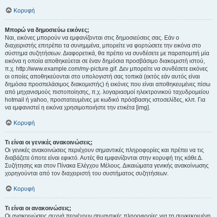
Κορυφή
Μπορώ να δημοσιεύω εικόνες;
Ναι, εικόνες μπορούν να εμφανίζονται στις δημοσιεύσεις σας. Εάν ο
διαχειριστής επιτρέπει τα συνημμένα, μπορείτε να φορτώσετε την εικόνα στο
σύστημα συζητήσεων. Διαφορετικά, θα πρέπει να συνδέσετε με παραπομπή μία
εικόνα η οποία αποθηκεύεται σε έναν δημόσια προσβάσιμο διακομιστή ιστού,
π.χ. http://www.example.com/my-picture.gif. Δεν μπορείτε να συνδέσετε εικόνες
οι οποίες αποθηκεύονται στο υπολογιστή σας τοπικά (εκτός εάν αυτός είναι
δημόσια προσπελάσιμος διακομιστής) ή εικόνες που είναι αποθηκευμένες πίσω
από μηχανισμούς πιστοποίησης, π.χ. λογαριασμοί ηλεκτρονικού ταχυδρομείου
hotmail ή yahoo, προστατευμένες με κωδικό πρόσβασης ιστοσελίδες, κλπ. Για
να εμφανιστεί η εικόνα χρησιμοποιήστε την ετικέτα [img].
Κορυφή
Τι είναι οι γενικές ανακοινώσεις;
Οι γενικές ανακοινώσεις περιέχουν σημαντικές πληροφορίες και πρέπει να τις
διαβάζετε όποτε είναι εφικτό. Αυτές θα εμφανίζονται στην κορυφή της κάθε Δ.
Συζήτησης και στον Πίνακα Ελέγχου Μέλους. Δικαιώματα γενικής ανακοίνωσης
χορηγούνται από τον διαχειριστή του συστήματος συζητήσεων.
Κορυφή
Τι είναι οι ανακοινώσεις;
Οι ανακοινώσεις συχνά περιέχουν σημαντικές πληροφορίες για τη συγκεκριμένη