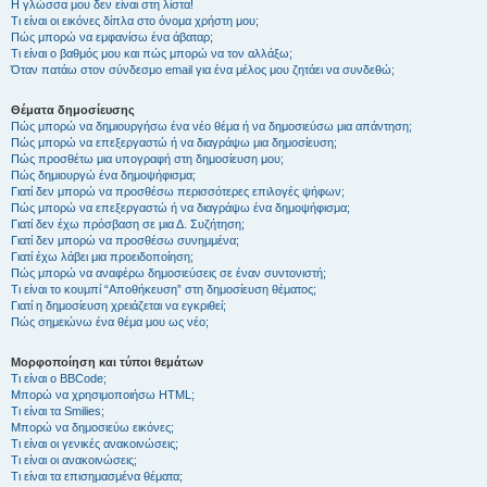
Η γλώσσα μου δεν είναι στη λίστα!
Τι είναι οι εικόνες δίπλα στο όνομα χρήστη μου;
Πώς μπορώ να εμφανίσω ένα άβαταρ;
Τι είναι ο βαθμός μου και πώς μπορώ να τον αλλάξω;
Όταν πατάω στον σύνδεσμο email για ένα μέλος μου ζητάει να συνδεθώ;
Θέματα δημοσίευσης
Πώς μπορώ να δημιουργήσω ένα νέο θέμα ή να δημοσιεύσω μια απάντηση;
Πώς μπορώ να επεξεργαστώ ή να διαγράψω μια δημοσίευση;
Πώς προσθέτω μια υπογραφή στη δημοσίευση μου;
Πώς δημιουργώ ένα δημοψήφισμα;
Γιατί δεν μπορώ να προσθέσω περισσότερες επιλογές ψήφων;
Πώς μπορώ να επεξεργαστώ ή να διαγράψω ένα δημοψήφισμα;
Γιατί δεν έχω πρόσβαση σε μια Δ. Συζήτηση;
Γιατί δεν μπορώ να προσθέσω συνημμένα;
Γιατί έχω λάβει μια προειδοποίηση;
Πώς μπορώ να αναφέρω δημοσιεύσεις σε έναν συντονιστή;
Τι είναι το κουμπί “Αποθήκευση” στη δημοσίευση θέματος;
Γιατί η δημοσίευση χρειάζεται να εγκριθεί;
Πώς σημειώνω ένα θέμα μου ως νέο;
Μορφοποίηση και τύποι θεμάτων
Τι είναι ο BBCode;
Μπορώ να χρησιμοποιήσω HTML;
Τι είναι τα Smilies;
Μπορώ να δημοσιεύω εικόνες;
Τι είναι οι γενικές ανακοινώσεις;
Τι είναι οι ανακοινώσεις;
Τι είναι τα επισημασμένα θέματα;