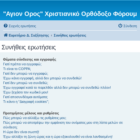
"Αγιον Ορος" Χριστιανικό Ορθόδοξο Φόρουμ
Συχνές ερωτήσεις
Σύνδεση
Ευρετήριο Δ. Συζήτησης
Συνήθεις ερωτήσεις
Συνήθεις ερωτήσεις
Θέματα σύνδεσης και εγγραφής
Γιατί πρέπει να εγγραφώ;
Τι είναι το COPPA;
Γιατί δεν μπορώ να εγγραφώ;
Έχω κάνει εγγραφή, αλλά δεν μπορώ να συνδεθώ!
Γιατί δεν μπορώ να συνδεθώ;
Έχω εγγραφεί κατά το παρελθόν αλλά δεν μπορώ να συνδεθώ πλέον!
Έχω ξεχάσει τον κωδικό μου!
Γιατί αποσυνδέομαι αυτόματα;
Τι κάνει η “Διαγραφή cookies”;
Προτιμήσεις μέλους και ρυθμίσεις
Πώς μπορώ να αλλάξω τις ρυθμίσεις μου;
Πώς μπορώ να αποτρέψω την εμφάνιση του ονόματος μου στη λίστα μελών σε
σύνδεση;
Η ώρα δεν είναι σωστή!
Έχω αλλάξει τη ζώνη ώρας και η ώρα εξακολουθεί να είναι λανθασμένη!