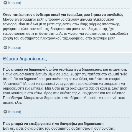
Κορυφή
Όταν πατάω στον σύνδεσμο email για ένα μέλος μου ζητάει να συνδεθώ;
Μόνον εγγεγραμμένα μέλη μπορούν να στείλουν μήνυμα ηλεκτρονικού
ταχυδρομείου σε άλλα μέλη μέσω της ενσωματωμένης φόρμας αποστολής
μηνύματος ηλεκτρονικού ταχυδρομείου και μόνο αν ο διαχειριστής έχει
ενεργοποιήσει αυτή τη δυνατότητα. Αυτό γίνεται για να αποτραπεί η κακόβουλη
χρήση του συστήματος ηλεκτρονικού ταχυδρομείου από ανώνυμα μέλη.
Κορυφή
Θέματα δημοσίευσης
Πώς μπορώ να δημιουργήσω ένα νέο θέμα ή να δημοσιεύσω μια απάντηση;
Για να δημοσιεύσετε ένα νέο θέμα σε μια Δ. Συζήτηση, πατήστε στο κουμπί “Νέο
θέμα”. Για να δημοσιεύσετε μια απάντηση σε ένα θέμα, πατήστε στο κουμπί
“Απάντηση”. Μπορεί να χρειαστεί να εγγραφείτε προκειμένου να μπορέσετε να
δημοσιεύσετε ένα μήνυμα. Μια λίστα με τα δικαιώματά σας σε κάθε Δ. Συζήτηση
είναι διαθέσιμη στο κάτω μέρος στις οθόνες της Δ. Συζήτησης και του θέματος.
Παράδειγμα: Μπορείτε να δημοσιεύετε νέα θέματα, Μπορείτε να επισυνάπτετε
αρχεία, κλπ.
Κορυφή
Πώς μπορώ να επεξεργαστώ ή να διαγράψω μια δημοσίευση;
Εάν δεν είστε διαχειριστής του συστήματος συζητήσεων ή συντονιστής,