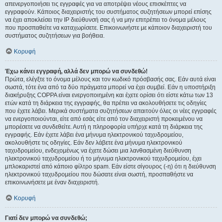
απενεργοποιήσει τις εγγραφές για να αποτρέψει νέους επισκέπτες να
εγγραφούν. Κάποιος διαχειριστής του συστήματος συζητήσεων μπορεί επίσης
να έχει αποκλείσει την IP διεύθυνσή σας ή να μην επιτρέπει το όνομα μέλους
που προσπαθείτε να καταχωρίσετε. Επικοινωνήστε με κάποιον διαχειριστή του
συστήματος συζητήσεων για βοήθεια.
Κορυφή
Έχω κάνει εγγραφή, αλλά δεν μπορώ να συνδεθώ!
Πρώτα, ελέγξτε το όνομα μέλους και τον κωδικό πρόσβασής σας. Εάν αυτά είναι
σωστά, τότε ένα από τα δύο πράγματα μπορεί να έχει συμβεί. Εάν η υποστήριξη
διακήρυξης COPPA είναι ενεργοποιημένη και έχετε ορίσει ότι είστε κάτω των 13
ετών κατά τη διάρκεια της εγγραφής, θα πρέπει να ακολουθήσετε τις οδηγίες
που έχετε λάβει. Μερικά συστήματα συζητήσεων απαιτούν όλες οι νέες εγγραφές
να ενεργοποιούνται, είτε από εσάς είτε από τον διαχειριστή προκειμένου να
μπορέσετε να συνδεθείτε. Αυτή η πληροφορία υπήρχε κατά τη διάρκεια της
εγγραφής. Εάν έχετε λάβει ένα μήνυμα ηλεκτρονικού ταχυδρομείου,
ακολουθήστε τις οδηγίες. Εάν δεν λάβετε ένα μήνυμα ηλεκτρονικού
ταχυδρομείου, ενδεχομένως να έχετε δώσει μια λανθασμένη διεύθυνση
ηλεκτρονικού ταχυδρομείου ή το μήνυμα ηλεκτρονικού ταχυδρομείου, έχει
μπλοκαριστεί από κάποιο φίλτρο spam. Εάν είστε σίγουρος (-η) ότι η διεύθυνση
ηλεκτρονικού ταχυδρομείου που δώσατε είναι σωστή, προσπαθήστε να
επικοινωνήσετε με έναν διαχειριστή.
Κορυφή
Γιατί δεν μπορώ να συνδεθώ;