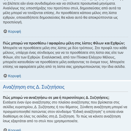
να βλέπετε εάν είναι συνδεδεμένοι και να στέλνετε προσωπικά μηνύματα.
Αναλόγως της υποστήριξης του προτύπου στυλ, δημοσιεύσεις από αυτά τα
μέλη μπορεί να τονίζονται επίσης. Αν προσθέσετε κάποιο μέλος στη λίστα
εχθρών, οποιεσδήποτε δημοσιεύσεις θα κάνει αυτό θα αποκρύπτονται ως
προεπιλογή.
Κορυφή
Πώς μπορώ να προσθέσω / αφαιρέσω μέλη στις λίστες Φίλων και Εχθρών;
Μπορείτε να προσθέσετε μέλη στις λίστες με δύο τρόπους. Στο προφίλ του κάθε
μέλους, υπάρχει ένας σύνδεσμος για να το προσθέσετε στη λίστα σας είτε των
Φίλων, είτε των Εχθρών. Εναλλακτικά, από τον Πίνακα Ελέγχου Μέλους,
μπορείτε κατευθείαν να προσθέσετε μέλη εισάγοντας το όνομα τους. Μπορείτε
επίσης να αφαιρέσετε μέλη από τη λίστα σας χρησιμοποιώντας την ίδια σελίδα.
Κορυφή
Αναζήτηση στις Δ. Συζητήσεις
Πώς μπορώ να αναζητήσω σε μια ή περισσότερες Δ. Συζητήσεις;
Εισάγετε έναν όρο αναζήτησης στο πλαίσιο αναζήτησης που βρίσκεται στις
σελίδες ευρετηρίου, Δ. Συζήτησης ή του θέματος. Σύνθετη αναζήτηση μπορεί να
πραγματοποιηθεί πατώντας στον σύνδεσμο “Ειδική αναζήτηση” η οποία είναι
διαθέσιμη σε όλες τις σελίδες στη Δ. Συζήτηση. Το πώς να κάνετε αναζήτηση
ίσως εξαρτάται από το στυλ που χρησιμοποιείτε.
Κορυφή