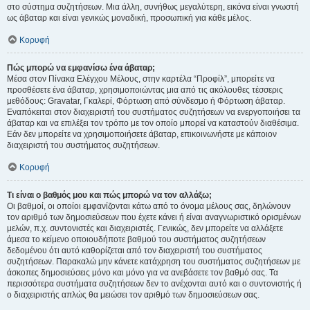
στο σύστημα συζητήσεων. Μια άλλη, συνήθως μεγαλύτερη, εικόνα είναι γνωστή
ως άβαταρ και είναι γενικώς μοναδική, προσωπική για κάθε μέλος.
Κορυφή
Πώς μπορώ να εμφανίσω ένα άβαταρ;
Μέσα στον Πίνακα Ελέγχου Μέλους, στην καρτέλα “Προφίλ”, μπορείτε να
προσθέσετε ένα άβαταρ, χρησιμοποιώντας μια από τις ακόλουθες τέσσερις
μεθόδους: Gravatar, Γκαλερί, Φόρτωση από σύνδεσμο ή Φόρτωση άβαταρ.
Εναπόκειται στον διαχειριστή του συστήματος συζητήσεων να ενεργοποιήσει τα
άβαταρ και να επιλέξει τον τρόπο με τον οποίο μπορεί να καταστούν διαθέσιμα.
Εάν δεν μπορείτε να χρησιμοποιήσετε άβαταρ, επικοινωνήστε με κάποιον
διαχειριστή του συστήματος συζητήσεων.
Κορυφή
Τι είναι ο βαθμός μου και πώς μπορώ να τον αλλάξω;
Οι βαθμοί, οι οποίοι εμφανίζονται κάτω από το όνομα μέλους σας, δηλώνουν
τον αριθμό των δημοσιεύσεων που έχετε κάνει ή είναι αναγνωριστικό ορισμένων
μελών, π.χ. συντονιστές και διαχειριστές. Γενικώς, δεν μπορείτε να αλλάξετε
άμεσα το κείμενο οποιουδήποτε βαθμού του συστήματος συζητήσεων
δεδομένου ότι αυτό καθορίζεται από τον διαχειριστή του συστήματος
συζητήσεων. Παρακαλώ μην κάνετε κατάχρηση του συστήματος συζητήσεων με
άσκοπες δημοσιεύσεις μόνο και μόνο για να ανεβάσετε τον βαθμό σας. Τα
περισσότερα συστήματα συζητήσεων δεν το ανέχονται αυτό και ο συντονιστής ή
ο διαχειριστής απλώς θα μειώσει τον αριθμό των δημοσιεύσεων σας.