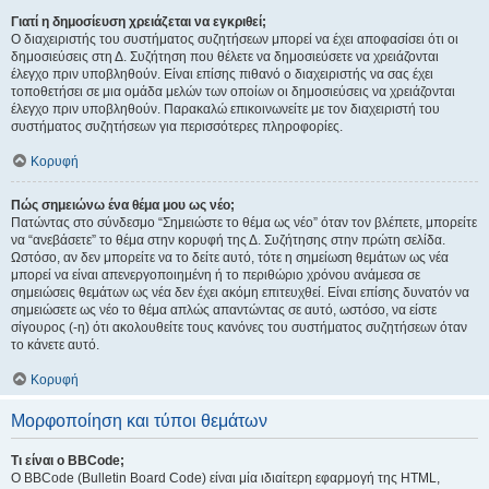
Γιατί η δημοσίευση χρειάζεται να εγκριθεί;
Ο διαχειριστής του συστήματος συζητήσεων μπορεί να έχει αποφασίσει ότι οι
δημοσιεύσεις στη Δ. Συζήτηση που θέλετε να δημοσιεύσετε να χρειάζονται
έλεγχο πριν υποβληθούν. Είναι επίσης πιθανό ο διαχειριστής να σας έχει
τοποθετήσει σε μια ομάδα μελών των οποίων οι δημοσιεύσεις να χρειάζονται
έλεγχο πριν υποβληθούν. Παρακαλώ επικοινωνείτε με τον διαχειριστή του
συστήματος συζητήσεων για περισσότερες πληροφορίες.
Κορυφή
Πώς σημειώνω ένα θέμα μου ως νέο;
Πατώντας στο σύνδεσμο “Σημειώστε το θέμα ως νέο” όταν τον βλέπετε, μπορείτε
να “ανεβάσετε” το θέμα στην κορυφή της Δ. Συζήτησης στην πρώτη σελίδα.
Ωστόσο, αν δεν μπορείτε να το δείτε αυτό, τότε η σημείωση θεμάτων ως νέα
μπορεί να είναι απενεργοποιημένη ή το περιθώριο χρόνου ανάμεσα σε
σημειώσεις θεμάτων ως νέα δεν έχει ακόμη επιτευχθεί. Είναι επίσης δυνατόν να
σημειώσετε ως νέο το θέμα απλώς απαντώντας σε αυτό, ωστόσο, να είστε
σίγουρος (-η) ότι ακολουθείτε τους κανόνες του συστήματος συζητήσεων όταν
το κάνετε αυτό.
Κορυφή
Μορφοποίηση και τύποι θεμάτων
Τι είναι ο BBCode;
Ο BBCode (Bulletin Board Code) είναι μία ιδιαίτερη εφαρμογή της HTML,