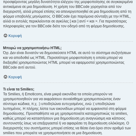
προσφέροντας μεγάλη δυνατότητα ελέγχου της μορφοποίησης σε συγκεκριμένα
αντικείμενα σε μια δημοσίευση. Η χρήση του BBCode χορηγείται από τον
διαχειριστή, αλλά μπορεί επίσης να απενεργοποιηθεί σε μια δημοσίευση από τη
φόρμα υποβολής μηνύματος. Ο BBCode έχει παρόμοια σύνταξη με την HTML,
αλλά οι εντολές περικλείονται σε αγκύλες [ και ] αντί < και >. Για περισσότερες
πληροφορίες για τον BBCode δείτε τον οδηγό από τη φόρμα δημοσίευσης.
Κορυφή
Μπορώ να χρησιμοποιήσω HTML;
Όχι. Δεν είναι δυνατόν να δημοσιεύσετε HTML σε αυτό το σύστημα συζητήσεων
και να αποδοθεί ως HTML. Περισσότερη μορφοποίηση η οποία μπορεί να
διεξαχθεί χρησιμοποιώντας HTML μπορεί να εφαρμοστεί χρησιμοποιώντας
BBCode αντί αυτού.
Κορυφή
Τι είναι τα Smilies;
Τα Smilies, ή Emoticons, είναι μικρά εικονίδια τα οποία μπορούν να
χρησιμοποιηθούν για να εκφράσουν συναίσθημα χρησιμοποιώντας έναν
σύντομο κώδικα, π.χ. :) υποδηλώνει ευτυχισμένος, ενώ :( υποδηλώνει
λυπημένος. Η πλήρης λίστα των εικονιδίων μπορεί να εμφανιστεί στη φόρμα
δημοσίευσης. Προσπαθήστε να μη χρησιμοποιείτε καταχρηστικώς τα smilies,
καθώς μπορεί να καταστήσουν μια δημοσίευση μη αναγνώσιμη και κάποιος
συντονιστής ίσως να επεξεργαστεί ή να αφαιρέσει τη δημοσίευση ολόκληρη. Ο
διαχειριστής του συστήματος μπορεί επίσης να θέσει ένα όριο στον αριθμό των
smilies που μπορείτε να χρησιμοποιήσετε σε μια δημοσίευση.