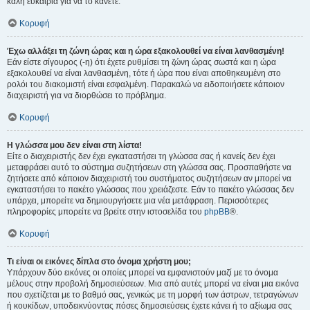
καλή ευκαιρία για να το κάνετε.
Κορυφή
Έχω αλλάξει τη ζώνη ώρας και η ώρα εξακολουθεί να είναι λανθασμένη!
Εάν είστε σίγουρος (-η) ότι έχετε ρυθμίσει τη ζώνη ώρας σωστά και η ώρα
εξακολουθεί να είναι λανθασμένη, τότε ή ώρα που είναι αποθηκευμένη στο
ρολόι του διακομιστή είναι εσφαλμένη. Παρακαλώ να ειδοποιήσετε κάποιον
διαχειριστή για να διορθώσει το πρόβλημα.
Κορυφή
Η γλώσσα μου δεν είναι στη λίστα!
Είτε ο διαχειριστής δεν έχει εγκαταστήσει τη γλώσσα σας ή κανείς δεν έχει
μεταφράσει αυτό το σύστημα συζητήσεων στη γλώσσα σας. Προσπαθήστε να
ζητήσετε από κάποιον διαχειριστή του συστήματος συζητήσεων αν μπορεί να
εγκαταστήσει το πακέτο γλώσσας που χρειάζεστε. Εάν το πακέτο γλώσσας δεν
υπάρχει, μπορείτε να δημιουργήσετε μια νέα μετάφραση. Περισσότερες
πληροφορίες μπορείτε να βρείτε στην ιστοσελίδα του
phpBB
®.
Κορυφή
Τι είναι οι εικόνες δίπλα στο όνομα χρήστη μου;
Υπάρχουν δύο εικόνες οι οποίες μπορεί να εμφανιστούν μαζί με το όνομα
μέλους στην προβολή δημοσιεύσεων. Μια από αυτές μπορεί να είναι μια εικόνα
που σχετίζεται με το βαθμό σας, γενικώς με τη μορφή των άστρων, τετραγώνων
ή κουκίδων, υποδεικνύοντας πόσες δημοσιεύσεις έχετε κάνει ή το αξίωμα σας