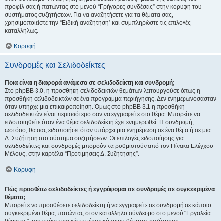
προφίλ σας ή πατώντας στο μενού “Γρήγορες συνδέσεις” στην κορυφή του
συστήματος συζητήσεων. Για να αναζητήσετε για τα θέματα σας,
χρησιμοποιείστε την “Ειδική αναζήτηση” και συμπληρώστε τις επιλογές
καταλλήλως.
Κορυφή
Συνδρομές και Σελιδοδείκτες
Ποια είναι η διαφορά ανάμεσα σε σελιδοδείκτη και συνδρομή;
Στο phpBB 3.0, η προσθήκη σελιδοδεικτών θεμάτων λειτουργούσε όπως η
προσθήκη σελιδοδεικτών σε ένα πρόγραμμα περιήγησης. Δεν ενημερωνόσασταν
όταν υπήρχε μια επικαιροποίηση. Όμως στο phpBB 3.1 η προσθήκη
σελιδοδεικτών είναι περισσότερο σαν να εγγραφείτε στο θέμα. Μπορείτε να
ειδοποιηθείτε όταν ένα θέμα σελιδοδείκτη έχει ενημερωθεί. Η συνδρομή,
ωστόσο, θα σας ειδοποιήσει όταν υπάρχει μια ενημέρωση σε ένα θέμα ή σε μια
Δ. Συζήτηση στο σύστημα συζητήσεων. Οι επιλογές ειδοποίησης για
σελιδοδείκτες και συνδρομές μπορούν να ρυθμιστούν από τον Πίνακα Ελέγχου
Μέλους, στην καρτέλα “Προτιμήσεις Δ. Συζήτησης”.
Κορυφή
Πώς προσθέτω σελιδοδείκτες ή εγγράφομαι σε συνδρομές σε συγκεκριμένα
θέματα;
Μπορείτε να προσθέσετε σελιδοδείκτη ή να εγγραφείτε σε συνδρομή σε κάποιο
συγκεκριμένο θέμα, πατώντας στον κατάλληλο σύνδεσμο στο μενού "Εργαλεία