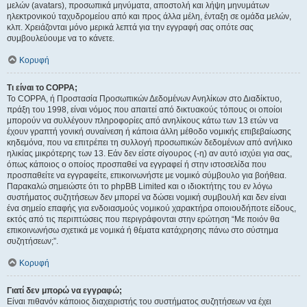
μελών (avatars), προσωπικά μηνύματα, αποστολή και λήψη μηνυμάτων
ηλεκτρονικού ταχυδρομείου από και προς άλλα μέλη, ένταξη σε ομάδα μελών,
κλπ. Χρειάζονται μόνο μερικά λεπτά για την εγγραφή σας οπότε σας
συμβουλεύουμε να το κάνετε.
Κορυφή
Τι είναι το COPPA;
Το COPPA, ή Προστασία Προσωπικών Δεδομένων Ανηλίκων στο Διαδίκτυο,
πράξη του 1998, είναι νόμος που απαιτεί από δικτυακούς τόπους οι οποίοι
μπορούν να συλλέγουν πληροφορίες από ανηλίκους κάτω των 13 ετών να
έχουν γραπτή γονική συναίνεση ή κάποια άλλη μέθοδο νομικής επιβεβαίωσης
κηδεμόνα, που να επιτρέπει τη συλλογή προσωπικών δεδομένων από ανήλικο
ηλικίας μικρότερης των 13. Εάν δεν είστε σίγουρος (-η) αν αυτό ισχύει για σας,
όπως κάποιος ο οποίος προσπαθεί να εγγραφεί ή στην ιστοσελίδα που
προσπαθείτε να εγγραφείτε, επικοινωνήστε με νομικό σύμβουλο για βοήθεια.
Παρακαλώ σημειώστε ότι το phpBB Limited και ο ιδιοκτήτης του εν λόγω
συστήματος συζητήσεων δεν μπορεί να δώσει νομική συμβουλή και δεν είναι
ένα σημείο επαφής για ενδοιασμούς νομικού χαρακτήρα οποιουδήποτε είδους,
εκτός από τις περιπτώσεις που περιγράφονται στην ερώτηση “Με ποιόν θα
επικοινωνήσω σχετικά με νομικά ή θέματα κατάχρησης πάνω στο σύστημα
συζητήσεων;”.
Κορυφή
Γιατί δεν μπορώ να εγγραφώ;
Είναι πιθανόν κάποιος διαχειριστής του συστήματος συζητήσεων να έχει