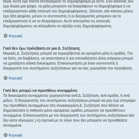
θέμα. Αυτή έχει πάντα συνδεδεμένο το δημοψήφισμα με αυτό. Εάν κανένας δεν
έχει δώσει μια ψήφο, τα μέλη μπορούν να διαγράψουν το δημοψήφισμα ή να
επεξεργαστούν κάθε επιλογή του δημοψηφίσματος. Ωστόσο, εάν κάποιο μέλος
έχει ήδη ψηφίσει, μόνον οι συντονιστές ή οι διαχειριστές μπορούν να το
επεξεργαστούν ή να το διαγράψουν. Αυτό αποτρέπει τις επιλογές
δημοψηφίσματος να αλλαχθούν εν εξελίξει ενός δημοψηφίσματος.
Κορυφή
Γιατί δεν έχω πρόσβαση σε μια Δ. Συζήτηση;
Μερικές Δ. Συζητήσεις μπορεί να περιορίζονται σε ορισμένα μέλη ή ομάδες. Για
να δείτε, να διαβάσετε, να απαντήσετε ή για οποιαδήποτε άλλη ενέργεια μπορεί
να χρειάζεστε ειδικά δικαιώματα. Επικοινωνήστε με έναν συντονιστή ή
διαχειριστή του συστήματος συζητήσεων για να σας χορηγήσει την πρόσβαση.
Κορυφή
Γιατί δεν μπορώ να προσθέσω συνημμένα;
Τα δικαιώματα συνημμένου χορηγούνται ανά Δ. Συζήτηση, ανά ομάδα, ή ανά
μέλος. Ο διαχειριστής του συστήματος συζητήσεων μπορεί να μην έχει επιτρέψει
την προσθήκη συνημμένων στη συγκεκριμένη Δ. Συζήτηση που θέλετε να
δημοσιεύσετε ή πιθανόν μόνο ορισμένες ομάδες μπορούν να προσθέτουν
συνημμένα. Επικοινωνήστε με τον διαχειριστή του συστήματος συζητήσεων εάν
δεν είστε σίγουρος (-η) σχετικά με το λόγο που δεν μπορείτε να προσθέσετε
συνημμένα.
Κορυφή