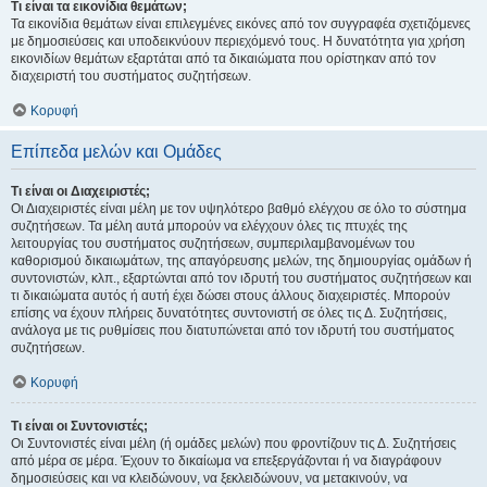
Τι είναι τα εικονίδια θεμάτων;
Τα εικονίδια θεμάτων είναι επιλεγμένες εικόνες από τον συγγραφέα σχετιζόμενες
με δημοσιεύσεις και υποδεικνύουν περιεχόμενό τους. Η δυνατότητα για χρήση
εικονιδίων θεμάτων εξαρτάται από τα δικαιώματα που ορίστηκαν από τον
διαχειριστή του συστήματος συζητήσεων.
Κορυφή
Επίπεδα μελών και Ομάδες
Τι είναι οι Διαχειριστές;
Οι Διαχειριστές είναι μέλη με τον υψηλότερο βαθμό ελέγχου σε όλο το σύστημα
συζητήσεων. Τα μέλη αυτά μπορούν να ελέγχουν όλες τις πτυχές της
λειτουργίας του συστήματος συζητήσεων, συμπεριλαμβανομένων του
καθορισμού δικαιωμάτων, της απαγόρευσης μελών, της δημιουργίας ομάδων ή
συντονιστών, κλπ., εξαρτώνται από τον ιδρυτή του συστήματος συζητήσεων και
τι δικαιώματα αυτός ή αυτή έχει δώσει στους άλλους διαχειριστές. Μπορούν
επίσης να έχουν πλήρεις δυνατότητες συντονιστή σε όλες τις Δ. Συζητήσεις,
ανάλογα με τις ρυθμίσεις που διατυπώνεται από τον ιδρυτή του συστήματος
συζητήσεων.
Κορυφή
Τι είναι οι Συντονιστές;
Οι Συντονιστές είναι μέλη (ή ομάδες μελών) που φροντίζουν τις Δ. Συζητήσεις
από μέρα σε μέρα. Έχουν το δικαίωμα να επεξεργάζονται ή να διαγράφουν
δημοσιεύσεις και να κλειδώνουν, να ξεκλειδώνουν, να μετακινούν, να