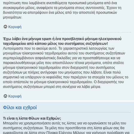
περίπτωση που λαμβάνετε ανεπιθύμητα προσωπικά μηνύματα από ένα
συγκεκριμένο μέλος, αναφέρετε τα μηνύματα στους συντονιστές. Έχουν τη
δυνατότητα να αποτρέψουν ένα μέλος από την αποστολή προσωπικών
μηνυμάτων.
Κορυφή
Έχω λάβει ένα μήνυμα spam ή ένα προσβλητικό μήνυμα ηλεκτρονικού
ταχυδρομείου από κάποιο μέλος του συστήματος συζητήσεων!
Λυπούμαστε που το ακούμε αυτό. Το χαρακτηριστικό λειτουργίας των
μηνυμάτων ηλεκτρονικού ταχυδρομείου αυτού του συστήματος συζητήσεων
συμπεριλαμβάνουν ασφαλιστικές δικλείδες για να προσπαθήσουμε και να
παρακολουθήσουμε μέλη που αποστέλλουν τέτοια μηνύματα, οπότε στείλτε
μήνυμα ηλεκτρονικού ταχυδρομείου στον διαχειριστή του συστήματος
συζητήσεων με πλήρες αντίγραφο του μηνύματος που λάβατε. Είναι πολύ
σημαντικό να υπάρχουν οι κεφαλίδες που περιέχουν τα στοιχεία του μέλους το
οποίο απέστειλε το μήνυμα ηλεκτρονικού ταχυδρομείου. Ο διαχειριστής του
συστήματος συζητήσεων μπορεί στη συνέχεια να λάβει μέτρα.
Κορυφή
Φίλοι και εχθροί
Τι είναι η λίστα Φίλων και Εχθρών;
Μπορείτε να χρησιμοποιήσετε αυτές τις λίστες για να οργανώσετε τα μέλη του
συστήματος συζητήσεων. Τα μέλη που προστίθενται στη λίστα φίλων σας θα
εμφανίζονται σε λίστα στον Πίνακα Ελέγχου Μέλους για γρήγορη πρόσβαση για