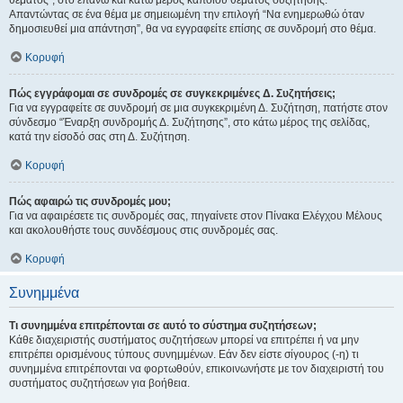
θέματος", στο επάνω και κάτω μέρος κάποιου θέματος συζήτησης.
Απαντώντας σε ένα θέμα με σημειωμένη την επιλογή “Να ενημερωθώ όταν
δημοσιευθεί μια απάντηση”, θα να εγγραφείτε επίσης σε συνδρομή στο θέμα.
Κορυφή
Πώς εγγράφομαι σε συνδρομές σε συγκεκριμένες Δ. Συζητήσεις;
Για να εγγραφείτε σε συνδρομή σε μια συγκεκριμένη Δ. Συζήτηση, πατήστε στον
σύνδεσμο “Έναρξη συνδρομής Δ. Συζήτησης”, στο κάτω μέρος της σελίδας,
κατά την είσοδό σας στη Δ. Συζήτηση.
Κορυφή
Πώς αφαιρώ τις συνδρομές μου;
Για να αφαιρέσετε τις συνδρομές σας, πηγαίνετε στον Πίνακα Ελέγχου Μέλους
και ακολουθήστε τους συνδέσμους στις συνδρομές σας.
Κορυφή
Συνημμένα
Τι συνημμένα επιτρέπονται σε αυτό το σύστημα συζητήσεων;
Κάθε διαχειριστής συστήματος συζητήσεων μπορεί να επιτρέπει ή να μην
επιτρέπει ορισμένους τύπους συνημμένων. Εάν δεν είστε σίγουρος (-η) τι
συνημμένα επιτρέπονται να φορτωθούν, επικοινωνήστε με τον διαχειριστή του
συστήματος συζητήσεων για βοήθεια.