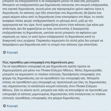
μπορείτε να επεξεργαστείτε ή να διαγράψετε μόνον τα δικά σας μηνύματα.
Μπορείτε να επεξεργαστείτε μια δημοσίευση πατώντας στο κουμπί επεξεργασίας
στη σχετική δημοσίευση, συχνά μόνο για περιορισμένο χρόνο αφότου έγινε η
δημοσίευση. Αν κάποιος έχει ήδη απαντήσει στη δημοσίευση, θα βρείτε ένα
μικρό κείμενο κάτω από τη δημοσίευση όταν επιστρέψετε στο θέμα, το οποίο
αναφέρει πόσες φορές επεξεργαστήκατε το μήνυμα αυτό, μαζί με την
ημερομηνία και την ώρα. Αυτό εμφανίζεται μόνον όταν κάποιος έχει κάνει μια
απάντηση. Δεν θα εμφανίζεται αν ένας συντονιστής ή διαχειριστής
επεξεργάστηκε τη δημοσίευση, ωστόσο αυτοί μπορούν να αφήσουν μια
σημείωση ως προς το γιατί έχουν επεξεργαστεί τη δημοσίευση κατά τη
διακριτική τους ευχέρεια. Παρακαλώ σημειώστε ότι απλά μέλη δεν μπορεί να
διαγράψουν μια δημοσίευση από τη στιγμή που κάποιος έχει απαντήσει.
Κορυφή
Πώς προσθέτω μια υπογραφή στη δημοσίευση μου;
Για να προσθέσετε υπογραφή σε μια δημοσίευση πρέπει πρώτα να
δημιουργήσετε μια μέσω του Πίνακα Ελέγχου Μέλους. Μόλις δημιουργηθεί,
μπορείτε να σημειώσετε το πλαίσιο επιλογής
Προσάρτηση υπογραφής
στη
φόρμα της δημοσίευσης για να προσθέσετε την υπογραφή σας. Μπορείτε
επίσης να προσθέσετε μια υπογραφή ως προεπιλογή για όλες τις δημοσιεύσεις
σας σημειώνοντας το κατάλληλο κουμπί επιλογής στον Πίνακα Ελέγχου
Μέλους. Εάν το κάνετε αυτό, μπορείτε και πάλι να αποτρέψετε να προστεθεί μια
υπογραφή σε κάποιες μεμονωμένες δημοσιεύσεις από-επιλέγοντας το πλαίσιο
επιλογής προσθήκης υπογραφής στη φόρμα δημοσίευσης.
Κορυφή