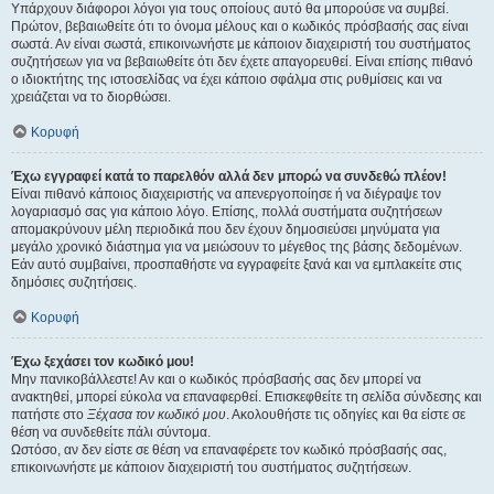
Υπάρχουν διάφοροι λόγοι για τους οποίους αυτό θα μπορούσε να συμβεί.
Πρώτον, βεβαιωθείτε ότι το όνομα μέλους και ο κωδικός πρόσβασής σας είναι
σωστά. Αν είναι σωστά, επικοινωνήστε με κάποιον διαχειριστή του συστήματος
συζητήσεων για να βεβαιωθείτε ότι δεν έχετε απαγορευθεί. Είναι επίσης πιθανό
ο ιδιοκτήτης της ιστοσελίδας να έχει κάποιο σφάλμα στις ρυθμίσεις και να
χρειάζεται να το διορθώσει.
Κορυφή
Έχω εγγραφεί κατά το παρελθόν αλλά δεν μπορώ να συνδεθώ πλέον!
Είναι πιθανό κάποιος διαχειριστής να απενεργοποίησε ή να διέγραψε τον
λογαριασμό σας για κάποιο λόγο. Επίσης, πολλά συστήματα συζητήσεων
απομακρύνουν μέλη περιοδικά που δεν έχουν δημοσιεύσει μηνύματα για
μεγάλο χρονικό διάστημα για να μειώσουν το μέγεθος της βάσης δεδομένων.
Εάν αυτό συμβαίνει, προσπαθήστε να εγγραφείτε ξανά και να εμπλακείτε στις
δημόσιες συζητήσεις.
Κορυφή
Έχω ξεχάσει τον κωδικό μου!
Μην πανικοβάλλεστε! Αν και ο κωδικός πρόσβασής σας δεν μπορεί να
ανακτηθεί, μπορεί εύκολα να επαναφερθεί. Επισκεφθείτε τη σελίδα σύνδεσης και
πατήστε στο
Ξέχασα τον κωδικό μου
. Ακολουθήστε τις οδηγίες και θα είστε σε
θέση να συνδεθείτε πάλι σύντομα.
Ωστόσο, αν δεν είστε σε θέση να επαναφέρετε τον κωδικό πρόσβασής σας,
επικοινωνήστε με κάποιον διαχειριστή του συστήματος συζητήσεων.