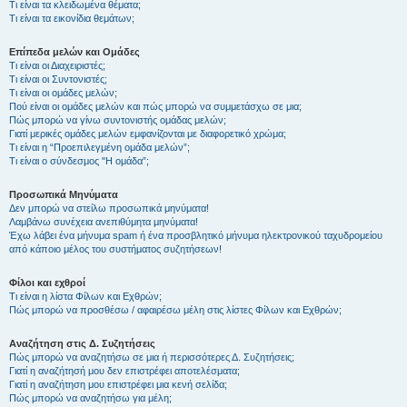
Τι είναι τα κλειδωμένα θέματα;
Τι είναι τα εικονίδια θεμάτων;
Επίπεδα μελών και Ομάδες
Τι είναι οι Διαχειριστές;
Τι είναι οι Συντονιστές;
Τι είναι οι ομάδες μελών;
Πού είναι οι ομάδες μελών και πώς μπορώ να συμμετάσχω σε μια;
Πώς μπορώ να γίνω συντονιστής ομάδας μελών;
Γιατί μερικές ομάδες μελών εμφανίζονται με διαφορετικό χρώμα;
Τι είναι η “Προεπιλεγμένη ομάδα μελών”;
Τι είναι ο σύνδεσμος "Η ομάδα”;
Προσωπικά Μηνύματα
Δεν μπορώ να στείλω προσωπικά μηνύματα!
Λαμβάνω συνέχεια ανεπιθύμητα μηνύματα!
Έχω λάβει ένα μήνυμα spam ή ένα προσβλητικό μήνυμα ηλεκτρονικού ταχυδρομείου
από κάποιο μέλος του συστήματος συζητήσεων!
Φίλοι και εχθροί
Τι είναι η λίστα Φίλων και Εχθρών;
Πώς μπορώ να προσθέσω / αφαιρέσω μέλη στις λίστες Φίλων και Εχθρών;
Αναζήτηση στις Δ. Συζητήσεις
Πώς μπορώ να αναζητήσω σε μια ή περισσότερες Δ. Συζητήσεις;
Γιατί η αναζήτησή μου δεν επιστρέφει αποτελέσματα;
Γιατί η αναζήτηση μου επιστρέφει μια κενή σελίδα;
Πώς μπορώ να αναζητήσω για μέλη;