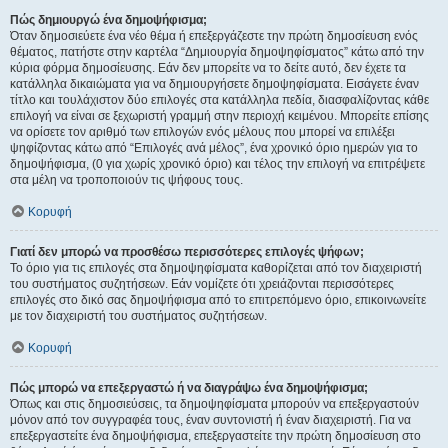
Πώς δημιουργώ ένα δημοψήφισμα;
Όταν δημοσιεύετε ένα νέο θέμα ή επεξεργάζεστε την πρώτη δημοσίευση ενός
θέματος, πατήστε στην καρτέλα “Δημιουργία δημοψηφίσματος” κάτω από την
κύρια φόρμα δημοσίευσης. Εάν δεν μπορείτε να το δείτε αυτό, δεν έχετε τα
κατάλληλα δικαιώματα για να δημιουργήσετε δημοψηφίσματα. Εισάγετε έναν
τίτλο και τουλάχιστον δύο επιλογές στα κατάλληλα πεδία, διασφαλίζοντας κάθε
επιλογή να είναι σε ξεχωριστή γραμμή στην περιοχή κειμένου. Μπορείτε επίσης
να ορίσετε τον αριθμό των επιλογών ενός μέλους που μπορεί να επιλέξει
ψηφίζοντας κάτω από “Επιλογές ανά μέλος”, ένα χρονικό όριο ημερών για το
δημοψήφισμα, (0 για χωρίς χρονικό όριο) και τέλος την επιλογή να επιτρέψετε
στα μέλη να τροποποιούν τις ψήφους τους.
Κορυφή
Γιατί δεν μπορώ να προσθέσω περισσότερες επιλογές ψήφων;
Το όριο για τις επιλογές στα δημοψηφίσματα καθορίζεται από τον διαχειριστή
του συστήματος συζητήσεων. Εάν νομίζετε ότι χρειάζονται περισσότερες
επιλογές στο δικό σας δημοψήφισμα από το επιτρεπόμενο όριο, επικοινωνείτε
με τον διαχειριστή του συστήματος συζητήσεων.
Κορυφή
Πώς μπορώ να επεξεργαστώ ή να διαγράψω ένα δημοψήφισμα;
Όπως και στις δημοσιεύσεις, τα δημοψηφίσματα μπορούν να επεξεργαστούν
μόνον από τον συγγραφέα τους, έναν συντονιστή ή έναν διαχειριστή. Για να
επεξεργαστείτε ένα δημοψήφισμα, επεξεργαστείτε την πρώτη δημοσίευση στο