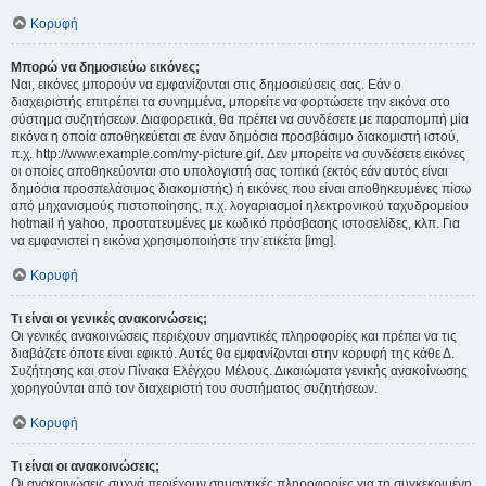
Κορυφή
Μπορώ να δημοσιεύω εικόνες;
Ναι, εικόνες μπορούν να εμφανίζονται στις δημοσιεύσεις σας. Εάν ο
διαχειριστής επιτρέπει τα συνημμένα, μπορείτε να φορτώσετε την εικόνα στο
σύστημα συζητήσεων. Διαφορετικά, θα πρέπει να συνδέσετε με παραπομπή μία
εικόνα η οποία αποθηκεύεται σε έναν δημόσια προσβάσιμο διακομιστή ιστού,
π.χ. http://www.example.com/my-picture.gif. Δεν μπορείτε να συνδέσετε εικόνες
οι οποίες αποθηκεύονται στο υπολογιστή σας τοπικά (εκτός εάν αυτός είναι
δημόσια προσπελάσιμος διακομιστής) ή εικόνες που είναι αποθηκευμένες πίσω
από μηχανισμούς πιστοποίησης, π.χ. λογαριασμοί ηλεκτρονικού ταχυδρομείου
hotmail ή yahoo, προστατευμένες με κωδικό πρόσβασης ιστοσελίδες, κλπ. Για
να εμφανιστεί η εικόνα χρησιμοποιήστε την ετικέτα [img].
Κορυφή
Τι είναι οι γενικές ανακοινώσεις;
Οι γενικές ανακοινώσεις περιέχουν σημαντικές πληροφορίες και πρέπει να τις
διαβάζετε όποτε είναι εφικτό. Αυτές θα εμφανίζονται στην κορυφή της κάθε Δ.
Συζήτησης και στον Πίνακα Ελέγχου Μέλους. Δικαιώματα γενικής ανακοίνωσης
χορηγούνται από τον διαχειριστή του συστήματος συζητήσεων.
Κορυφή
Τι είναι οι ανακοινώσεις;
Οι ανακοινώσεις συχνά περιέχουν σημαντικές πληροφορίες για τη συγκεκριμένη