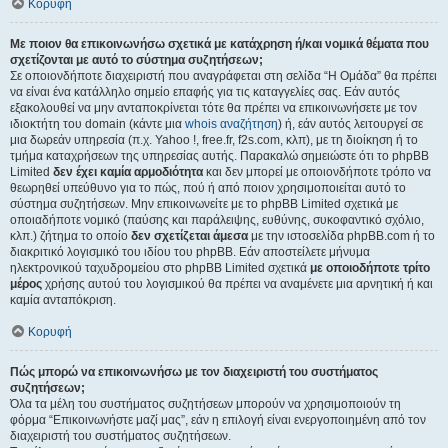
Κορυφή
Με ποιον θα επικοινωνήσω σχετικά με κατάχρηση ή/και νομικά θέματα που
σχετίζονται με αυτό το σύστημα συζητήσεων;
Σε οποιονδήποτε διαχειριστή που αναγράφεται στη σελίδα “Η Ομάδα” θα πρέπει
να είναι ένα κατάλληλο σημείο επαφής για τις καταγγελίες σας. Εάν αυτός
εξακολουθεί να μην ανταποκρίνεται τότε θα πρέπει να επικοινωνήσετε με τον
ιδιοκτήτη του domain (κάντε μια
whois αναζήτηση
) ή, εάν αυτός λειτουργεί σε
μια δωρεάν υπηρεσία (π.χ. Yahoo !, free.fr, f2s.com, κλπ), με τη διοίκηση ή το
τμήμα καταχρήσεων της υπηρεσίας αυτής. Παρακαλώ σημειώστε ότι το phpBB
Limited
δεν έχει καμία αρμοδιότητα
και δεν μπορεί με οποιονδήποτε τρόπο να
θεωρηθεί υπεύθυνο για το πώς, πού ή από ποιον χρησιμοποιείται αυτό το
σύστημα συζητήσεων. Μην επικοινωνείτε με το phpBB Limited σχετικά με
οποιαδήποτε νομικό (παύσης και παράλειψης, ευθύνης, συκοφαντικό σχόλιο,
κλπ.) ζήτημα το οποίο
δεν σχετίζεται άμεσα
με την ιστοσελίδα phpBB.com ή το
διακριτικό λογισμικό του ιδίου του phpBB. Εάν αποστείλετε μήνυμα
ηλεκτρονικού ταχυδρομείου στο phpBB Limited σχετικά
με οποιοδήποτε τρίτο
μέρος
χρήσης αυτού του λογισμικού θα πρέπει να αναμένετε μια αρνητική ή και
καμία ανταπόκριση.
Κορυφή
Πώς μπορώ να επικοινωνήσω με τον διαχειριστή του συστήματος
συζητήσεων;
Όλα τα μέλη του συστήματος συζητήσεων μπορούν να χρησιμοποιούν τη
φόρμα “Επικοινωνήστε μαζί μας”, εάν η επιλογή είναι ενεργοποιημένη από τον
διαχειριστή του συστήματος συζητήσεων.