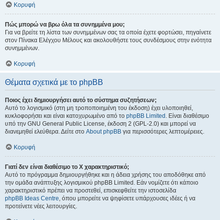
Κορυφή
Πώς μπορώ να βρω όλα τα συνημμένα μου;
Για να βρείτε τη λίστα των συνημμένων σας τα οποία έχετε φορτώσει, πηγαίνετε
στον Πίνακα Ελέγχου Μέλους και ακολουθήστε τους συνδέσμους στην ενότητα
συνημμένων.
Κορυφή
Θέματα σχετικά με το phpBB
Ποιος έχει δημιουργήσει αυτό το σύστημα συζητήσεων;
Αυτό το λογισμικό (στη μη τροποποιημένη του έκδοση) έχει υλοποιηθεί,
κυκλοφορήσει και είναι κατοχυρωμένο από το
phpBB Limited
. Είναι διαθέσιμο
υπό την GNU General Public License, έκδοση 2 (GPL-2.0) και μπορεί να
διανεμηθεί ελεύθερα. Δείτε στο
About phpBB
για περισσότερες λεπτομέρειες.
Κορυφή
Γιατί δεν είναι διαθέσιμο το Χ χαρακτηριστικό;
Αυτό το πρόγραμμα δημιουργήθηκε και η άδεια χρήσης του αποδόθηκε από
την ομάδα ανάπτυξης λογισμικού phpBB Limited. Εάν νομίζετε ότι κάποιο
χαρακτηριστικό πρέπει να προστεθεί, επισκεφθείτε την ιστοσελίδα
phpBB Ideas Centre
, όπου μπορείτε να ψηφίσετε υπάρχουσες ιδέες ή να
προτείνετε νέες λειτουργίες.