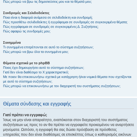
Πώς μπορώ να βρω τις δημοσιεύσεις μου και τα θέματά μου;
Συνδρομές και Σελιδοδείκτες
Ποια είναι η διαφορά ανάμεσα σε σελιδοδείκτη και συνδρομή;
Πώς προσθέτω σελιδοδείκτες ή εγγράφομαι σε συνδρομές σε συγκεκριμένα θέματα;
Πώς εγγράφομαι σε συνδρομές σε συγκεκριμένες Δ. Συζητήσεις;
Πώς αφαιρώ τις συνδρομές μου;
Συνημμένα
Τι συνημμένα επιτρέπονται σε αυτό το σύστημα συζητήσεων;
Πώς μπορώ να βρω όλα τα συνημμένα μου;
Θέματα σχετικά με το phpBB
Ποιος έχει δημιουργήσει αυτό το σύστημα συζητήσεων;
Γιατί δεν είναι διαθέσιμο το Χ χαρακτηριστικό;
Με ποιον θα επικοινωνήσω σχετικά με κατάχρηση ή/και νομικά θέματα που σχετίζονται
με αυτό το σύστημα συζητήσεων;
Πώς μπορώ να επικοινωνήσω με τον διαχειριστή του συστήματος συζητήσεων;
Θέματα σύνδεσης και εγγραφής
Γιατί πρέπει να εγγραφώ;
Ίσως να μην είναι απαραίτητο, εναπόκειται στον διαχειριστή του συστήματος
συζητήσεων ως προς το αν θα πρέπει να εγγραφείτε προκειμένου να αναρτήσετε
μηνύματα. Ωστόσο, η εγγραφή θα σας δώσει πρόσβαση σε πρόσθετες
υπηρεσίες που δεν είναι διαθέσιμες σε επισκέπτες όπως ο καθορισμός εικόνων