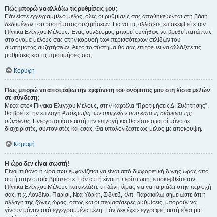
Πώς μπορώ να αλλάξω τις ρυθμίσεις μου;
Εάν είστε εγγεγραμμένο μέλος, όλες οι ρυθμίσεις σας αποθηκεύονται στη βάση
δεδομένων του συστήματος συζητήσεων. Για να τις αλλάξετε, επισκεφθείτε τον
Πίνακα Ελέγχου Μέλους. Ένας σύνδεσμος μπορεί συνήθως να βρεθεί πατώντας
στο όνομα μέλους σας στην κορυφή των περισσότερων σελίδων του
συστήματος συζητήσεων. Αυτό το σύστημα θα σας επιτρέψει να αλλάξετε τις
ρυθμίσεις και τις προτιμήσεις σας.
Κορυφή
Πώς μπορώ να αποτρέψω την εμφάνιση του ονόματος μου στη λίστα μελών
σε σύνδεση;
Μέσα στον Πίνακα Ελέγχου Μέλους, στην καρτέλα “Προτιμήσεις Δ. Συζήτησης”,
θα βρείτε την επιλογή
Απόκρυψη των στοιχείων μου κατά τη διάρκεια της
σύνδεσης
. Ενεργοποιήστε αυτή την επιλογή και θα είστε ορατοί μόνο σε
διαχειριστές, συντονιστές και εσάς. Θα υπολογίζεστε ως μέλος με απόκρυψη.
Κορυφή
Η ώρα δεν είναι σωστή!
Είναι πιθανό η ώρα που εμφανίζεται να είναι από διαφορετική ζώνης ώρας από
αυτή στην οποία βρίσκεστε. Εάν αυτή είναι η περίπτωση, επισκεφθείτε τον
Πίνακα Ελέγχου Μέλους και αλλάξτε τη ζώνη ώρας για να ταιριάζει στην περιοχή
σας, π.χ. Λονδίνο, Παρίσι, Νέα Υόρκη, Σίδνεϋ, κλπ. Παρακαλώ σημειώστε ότι η
αλλαγή της ζώνης ώρας, όπως και οι περισσότερες ρυθμίσεις, μπορούν να
γίνουν μόνον από εγγεγραμμένα μέλη. Εάν δεν έχετε εγγραφεί, αυτή είναι μια