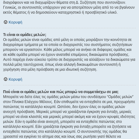
διαγράφουν και να διαχωρίζουν θέματα στη Δ. Συζήτηση που συντονίζουν.
Γενικώς, οι συντονιστές υπάρχουν για να αποτρέπουν μέλη από το να βγαίνουν
εκτός θέματος ή να δημοσιεύουν καταχρηστικό ή προσβλητικό υλικό.
Κορυφή
Τι είναι οι ομάδες μελών;
Οι ομάδες μελών είναι ομάδες από μέλη οι οποίες μοιράζουν την κοινότητα σε
διαχειρίσιμα τμήματα με τα οποία οι διαχειριστές του συστήματος συζητήσεων
μπορούν να εργαστούν. Κάθε μέλος μπορεί να ανήκει σε διάφορες ομάδες και
σε κάθε ομάδα μπορεί να έχουν ανατεθεί επιμέρους δικαιώματα πρόσβασης.
Αυτό παρέχει έναν εύκολο τρόπο σε διαχειριστές να αλλάξουν τα δικαιώματα για
πολλά μέλη ταυτόχρονα, όπως είναι αλλαγή δικαιωμάτων συντονιστή ή
χορήγηση στα μέλη πρόσβαση σε μια ιδιωτική συζήτηση.
Κορυφή
Πού είναι οι ομάδες μελών και πώς μπορώ να συμμετάσχω σε μια;
Μπορείτε να δείτε όλες τις ομάδες μελών μέσω του συνδέσμου “Ομάδες μελών”
στον Πίνακα Ελέγχου Μέλους. Εάν επιθυμείτε να ενταχθείτε σε μια, προχωρήστε
πατώντας το κατάλληλο κουμπί. Ωστόσο, δεν έχουν όλες οι ομάδες μελών
ανοιχτή πρόσβαση. Μερικές μπορεί να χρειάζονται έγκριση για ένταξη, μερικές
μπορεί να είναι κλειστές και μερικές μπορεί ακόμη και να έχουν κρυφές ιδιότητες
μελών. Εάν η ομάδα είναι ανοιχτή, μπορείτε να ενταχθείτε πατώντας στο
κατάλληλο κουμπί. Εάν χρειάζεται έγκριση για ένταξη μπορείτε να ζητήσετε να
ενταχθείτε πατώντας στο κατάλληλο κουμπί. Ο συντονιστής της ομάδας θα
χρειαστεί να εγκρίνει το αίτημα σας και ίσως σας ρωτήσει γιατί θέλετε να